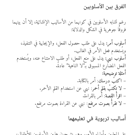
الفرق بين الأسلوبين
رغم تشابه الأسلوبين في كونهما من الأساليب الإنشائية، إلا أن بينهما
فروقًا جوهرية في الشكل والدلالة:
أسلوب أمر:
يدل على طلب حصول الفعل، والإيجابية في التنفيذ،
ويُستخدم فعل الأمر في الغالب.
أسلوب نهي:
يدل على منع الفعل، أو طلب الامتناع عنه، ويُستخدم
الفعل المضارع المسبوق بـ”لا الناهية” عادةً.
أمثلة توضيحية:
–
اكتبْ درسك
: أمر بالكتابة.
–
لا تكتبْ بقلم أحمر
: نهي عن استخدام القلم الأحمر.
–
اقرأْ القصة
: أمر بالقراءة.
–
لا تقرأْ بصوت مرتفع
: نهي عن القراءة بصوت مرتفع.
أساليب تربوية في تعليمهما
على المعلمين وأولياء الأمور وهم يشرحون هذين الأسلوبين للأطفال،