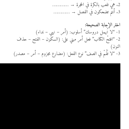
2. هي تلعب بالكرة في الحجرة → …………
3. أنتُم تضحكون في الفصل → …………
اختر الإجابة الصحيحة:
1- “لا تُهمل دروسك” أسلوب: (أمر – نهي – نداء)
2- “افتحْ الكتاب” فعل أمر مبني على: (السكون – الفتح – حذف
النون)
3- “لا تَقُمْ في الصف” نوع الفعل: (مضارع مجزوم – أمر – مصدر)