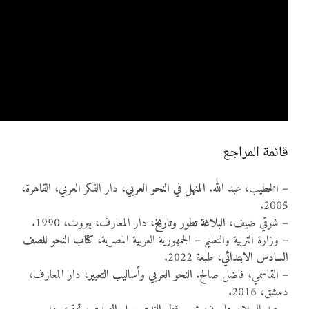
قائمة المراجع
– الخطيب، عبد الله.
المنهل في النحو العربي
، دار الفكر العربي، القاهرة،
2005.
– شوقي ضيف،
البلاغة تطور وتاريخ
، دار المعارف، بيروت، 1990.
– وزارة التربية والتعليم – الجمهورية العربية المصرية،
كتاب النحو للصف
السادس الابتدائي
، طبعة 2022.
– القاسمي، فاضل صالح.
النحو العربي وأساليب التعبير
، دار المعارف،
دمشق، 2016.