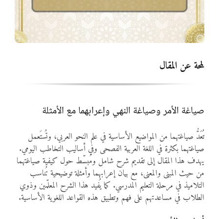
المواد
أنواع الموارد
لمحة عن المقال
الألعاب التفاعلية
صياغة الأمر وصياغة النهي وإعرابهما مع الأمثلة
تُعَدُّ صياغتهما من المواضيع الأساسية في علم النحو العربي، وتُستَعمل
صياغتهما بكثرة في اللغة العربية الفصحى وفي أساليب التخاطب اليومي.
يهدف هذا المقال إلى تقديم شرح شامل ومُبسّط حول كيفية صياغتهما
من حيث المبنى والمعنى، مع بيان إعرابهما وأمثلة توضيحية تُناسب
التلاميذ في مرحلة التعليم المدرسي. كما يُفيد هذا الشرح المعلّمين وذوي
الطلاب في مساعدتهم على فهم وتطبيق هذه القواعد اللغوية الأساسية.