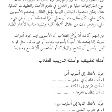
اتباع استراتيجيات مبنية على التدرج في تقديم الأمثلة والتطبيقات العملية.
مثلًا، يمكن استعمال المواقف اليومية لجعل الطالب يستخدم الأسلوبين
بشكل سليم، كأن يُطلب منه أن يعطي أمرًا لصديقه، أو ينهاه عن شيء
سلبي. ويدعم ذلك من خلال أنشطة كتابية وتمثيلية مناسبة لأعمار الطلبة.
من المهم كذلك أن يُوضح للطلاب أن الأسلوبين ليسا مجرد أدوات
لغوية، إنما يُستخدمان أحيانًا بأسلوب مهذب أو غير مباشر، مثل قول:
“من الأفضل أن تستمع لوالديك”، أو “يُستحسن ألّا تقاطع زميلك.”
أمثلة تطبيقية وأسئلة تدريبية للطلاب
حول الأفعال إلى أسلوب أمر:
1. أنتَ تكتبُ في الدفتر → …………
2. أنتِ تقرئين في المكتبة → …………
3. أنتما تنظفان الغرفة → …………
حوّل الأفعال التالية إلى أسلوب نهي:
1. هو يشرب العصير → …………