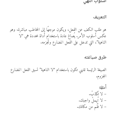
أسلوب النهي
التعريف
هو طلب الكف عن الفعل، ويكون موجهًا إلى المخاطب مباشرة، وهو
عكس أسلوب الأمر. يُصاغ عادة باستخدام أداة محددة هي “لا
الناهية”، التي تدخل على الفعل المضارع وتُجزمه.
طرق صياغته
الصيغة الرئيسة للنهي تكون باستخدام “لا الناهية” تسبق الفعل المضارع
المجزوم.
أمثلة:
– لا تَكذبْ.
– لا تُهملْ واجبك.
– لا تَقُم من مكانك.