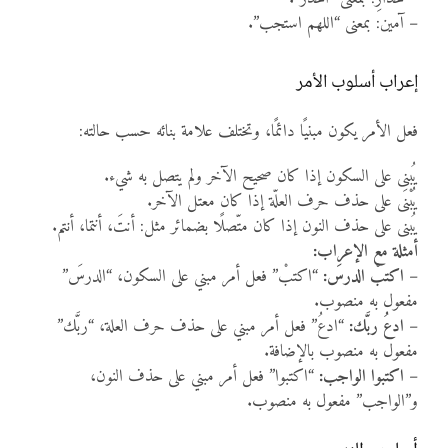
– آمين: بمعنى “اللهم استجب”.
إعراب أسلوب الأمر
فعل الأمر يكون مبنيًا دائمًا، وتختلف علامة بنائه حسب حالته:
يُبنى على السكون إذا كان صحيح الآخر ولم يتصل به شيء.
يُبْنَى على حذف حرف العلّة إذا كان معتل الآخر.
يُبنى على حذف النون إذا كان متّصلًا بضمائر مثل: أنتَ، أنتما، أنتم.
أمثلة مع الإعراب:
–
اكتبْ الدرسَ:
“اكتبْ” فعل أمر مبني على السكون، “الدرسَ”
مفعول به منصوب.
–
ادعُ ربَّك:
“ادعُ” فعل أمر مبني على حذف حرف العلة، “ربَّك”
مفعول به منصوب بالإضافة.
–
اكتبوا الواجب:
“اكتبوا” فعل أمر مبني على حذف النون،
و”الواجب” مفعول به منصوب.