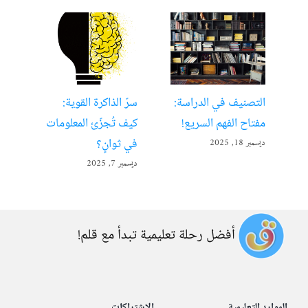
التصنيف في الدراسة:
سرّ الذاكرة القوية:
تعل
مفتاح الفهم السريع!
كيف تُجزّئ المعلومات
ألع
في ثوانٍ؟
ديسمبر 18, 2025
أبريل 22
ديسمبر 7, 2025
أفضل رحلة تعليمية تبدأ مع قلم!
الموارد التعليمية
الاشتراكات