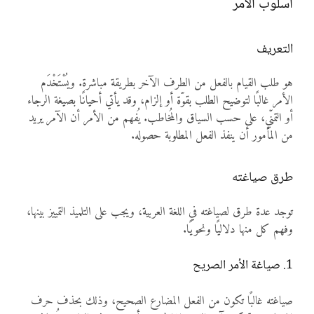
أسلوب الأمر
التعريف
هو طلب القيام بالفعل من الطرف الآخر بطريقة مباشرة. ويُسْتَخْدَم
الأمر غالبًا لتوضيح الطلب بقوّة أو إلزام، وقد يأتي أحيانًا بصيغة الرجاء
أو التمنّي، على حسب السياق والمُخاطب. يُفهم من الأمر أن الآمر يريد
من المأمور أن ينفذ الفعل المطلوبة حصوله.
طرق صياغته
توجد عدة طرق لصياغته في اللغة العربية، ويجب على التلميذ التمييز بينها،
وفهم كل منها دلاليًا ونحويًا.
1. صياغة الأمر الصريح
صياغته غالبًا تكون من الفعل المضارع الصحيح، وذلك بحذف حرف