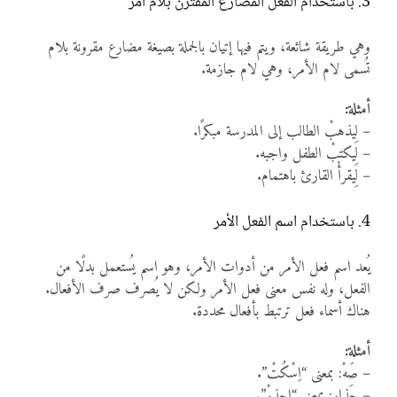
3. باستخدام الفعل المضارع المقترن بلام أمر
وهي طريقة شائعة، ويتم فيها إتيان بالجملة بصيغة مضارع مقرونة بلام
تُسمى لام الأمر، وهي لام جازمة.
أمثلة:
– لِيذهبْ الطالب إلى المدرسة مبكرًا.
– لِيكتبْ الطفل واجبه.
– لِيقرأْ القارئ باهتمام.
4. باستخدام اسم الفعل الأمر
يُعد اسم فعل الأمر من أدوات الأمر، وهو اسم يُستعمل بدلًا من
الفعل، وله نفس معنى فعل الأمر ولكن لا يُصرف صرف الأفعال.
هناك أسماء فعل ترتبط بأفعال محددة.
أمثلة:
– صَهْ: بمعنى “اِسْكُتْ”.
– حَذارِ: بمعنى “احذرْ”.