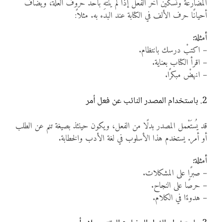
المضارعة وتسكين آخر الفعل إذا لم ينتهِ بأحد حروف العلة، ويُضاف
أحيانًا حرف الألف في الكتابة عند البدء به. مثلاً:
أمثلة:
– اكتبْ درسك بانتظام.
– اقرأ الكتاب بعناية.
– انهضْ مبكرًا.
2. باستخدام المصدر النائب عن فعل أمر
قد يُستَعْمل المصدر بدلًا من الفعل، ويكون حينئذ بصيغة تنم عن الطلب
أو أمر. يستخدم هذا الأسلوب في لغة الأدب والخطابة.
أمثلة:
– صبرًا على المشكلات.
– حرصًا على النجاح.
– هدوءًا في الكلام.