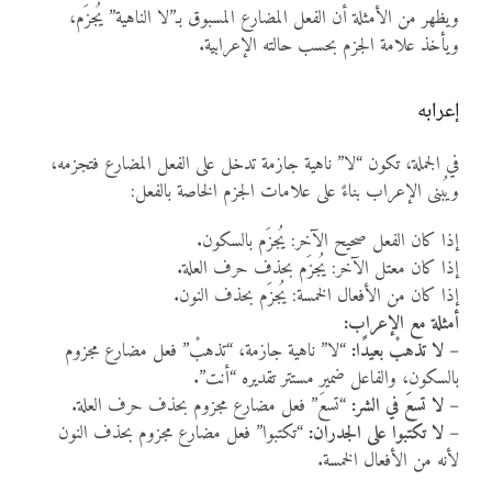
ويظهر من الأمثلة أن الفعل المضارع المسبوق بـ”لا الناهية” يُجزَم،
ويأخذ علامة الجزم بحسب حالته الإعرابية.
إعرابه
في الجملة، تكون “لا” ناهية جازمة تدخل على الفعل المضارع فتجزمه،
ويُبنى الإعراب بناءً على علامات الجزم الخاصة بالفعل:
إذا كان الفعل صحيح الآخر: يُجزَم بالسكون.
إذا كان معتل الآخر: يُجزَم بحذف حرف العلة.
إذا كان من الأفعال الخمسة: يُجزَم بحذف النون.
أمثلة مع الإعراب:
–
لا تذهبْ بعيدًا:
“لا” ناهية جازمة، “تذهبْ” فعل مضارع مجزوم
بالسكون، والفاعل ضمير مستتر تقديره “أنت”.
–
لا تسعَ في الشر:
“تسعَ” فعل مضارع مجزوم بحذف حرف العلة.
–
لا تكتبوا على الجدران:
“تكتبوا” فعل مضارع مجزوم بحذف النون
لأنه من الأفعال الخمسة.