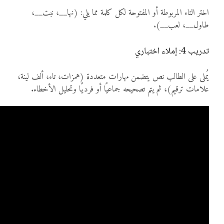
اختر التاء المربوطة أو المفتوحة لكل كلمة مما يلي: (نها__، نبت__،
طاول__، لعب__).
تدريب 4: إملاء اختباري
يُملى على الطالب نص يتضمن مهارات متعددة (همزات، تاء، ألف لينة،
علامات ترقيم)، ثم يتم تصحيحه جماعيًا أو فرديًا وتحليل الأخطاء.