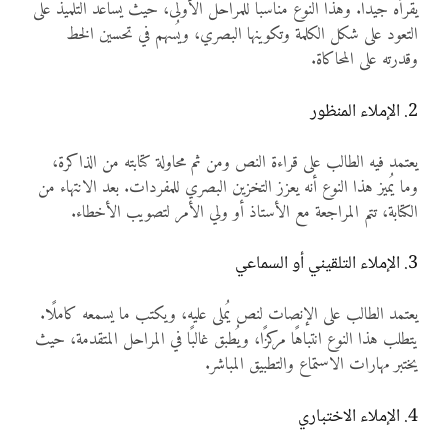
يقرأه جيدًا. وهذا النوع مناسبًا للمراحل الأولى، حيث يساعد التلميذ على
التعود على شكل الكلمة وتكوينها البصري، ويُسهم في تحسين الخط
وقدرته على المحاكاة.
2. الإملاء المنظور
يعتمد فيه الطالب على قراءة النص ومن ثم محاولة كتابته من الذاكرة،
وما يُميز هذا النوع أنه يعزز التخزين البصري للمفردات. بعد الانتهاء من
الكتابة، تتم المراجعة مع الأستاذ أو ولي الأمر لتصويب الأخطاء.
3. الإملاء التلقيني أو السماعي
يعتمد الطالب على الإنصات لنص يُملى عليه، ويكتب ما يسمعه كاملًا.
يتطلب هذا النوع انتباهًا مركزًا، ويُطبق غالبًا في المراحل المتقدمة، حيث
يختبر مهارات الاستماع والتطبيق المباشر.
4. الإملاء الاختباري