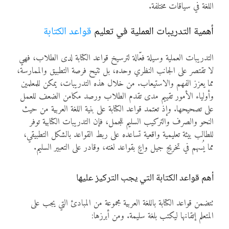
اللغة في سياقات مختلفة.
أهمية التدريبات العملية في تعليم
قواعد الكتابة
التدريبات العملية وسيلة فعّالة لترسيخ قواعد الكتابة لدى الطلاب، فهي
لا تقتصر على الجانب النظري وحده، بل تتيح فرصة التطبيق والممارسة،
مما يعزز الفهم والاستيعاب. من خلال هذه التدريبات، يمكن للمعلمين
وأولياء الأمور تقييم مدى تقدم الطلاب ورصد مكامن الضعف للعمل
على تصحيحها. وإذ تعتمد قواعد الكتابة على بنية اللغة العربية من حيث
النحو والصرف والتركيب السليم للجمل، فإن التدريبات الكتابية توفر
للطالب بيئة تعليمية واقعية تساعده على ربط القواعد بالشكل التطبيقي،
مما يُسهم في تخريج جيل واعٍ بقواعد لغته، وقادر على التعبير السليم.
أهم قواعد الكتابة التي يجب التركيز عليها
تتضمن قواعد الكتابة باللغة العربية مجموعة من المبادئ التي يجب على
المتعلم إتقانها ليكتب بلغة سليمة. ومن أبرزها: