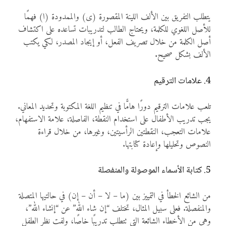
يتطلب التفريق بين الألف اللينة المقصورة (ى) والممدودة (ا) فهمًا
للأصل اللغوي للكلمة، ويحتاج الطالب لتدريبات تساعده على اكتشاف
أصل الكلمة من خلال تصريف الفعل، أو إيجاد المصدر، لكي يكتب
الألف بشكل صحيح.
4. علامات الترقيم
تلعب علامات الترقيم دورًا هامًّا في تنظيم اللغة المكتوبة وتحديد المعاني.
يجب تدريب الأطفال على استخدام النقطة، الفاصلة، علامة الاستفهام،
علامات التعجب، النقطتين الرأسيتين، وغيرها، من خلال قراءة
النصوص وتحليلها وإعادة كتابتها.
5. كتابة الأسماء الموصولة والمنفصلة
من الشائع الخطأ في التمييز بين (ما – لا – أن – إن) في حالتيها المتصلة
والمنفصلة. فعلى سبيل المثال، تختلف “إن شاء الله” عن “إنشاء الله”،
وهي من الأخطاء الشائعة التي تتطلب تدريبًا خاصًا، ولفت نظر الطفل