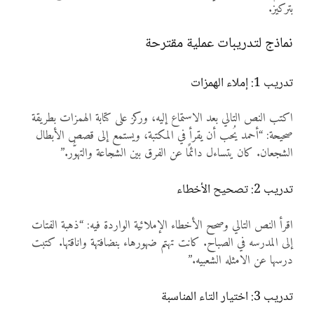
بتركيز.
نماذج لتدريبات عملية مقترحة
تدريب 1: إملاء الهمزات
اكتب النص التالي بعد الاستماع إليه، وركز على كتابة الهمزات بطريقة
صحيحة: “أحمد يُحب أن يقرأ في المكتبة، ويستمع إلى قصص الأبطال
الشجعان. كان يتساءل دائمًا عن الفرق بين الشجاعة والتهوُّر.”
تدريب 2: تصحيح الأخطاء
اقرأ النص التالي وصحح الأخطاء الإملائية الواردة فيه: “ذهبة الفتات
إلى المدرسه في الصباح. كانت تهتم ضهورهاء بنضافتهة واناقتها. كتبت
درسها عن الامثله الشعبيه.”
تدريب 3: اختيار التاء المناسبة