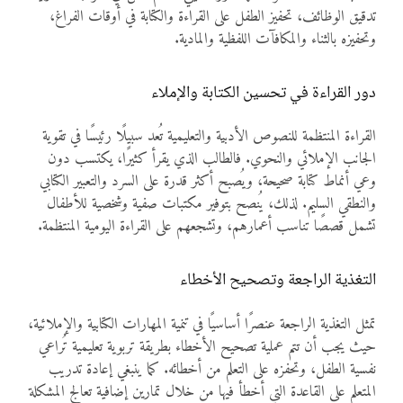
تدقيق الوظائف، تحفيز الطفل على القراءة والكتابة في أوقات الفراغ،
وتحفيزه بالثناء والمكافآت اللفظية والمادية.
دور القراءة في تحسين الكتابة والإملاء
القراءة المنتظمة للنصوص الأدبية والتعليمية تُعد سبيلًا رئيسًا في تقوية
الجانب الإملائي والنحوي. فالطالب الذي يقرأ كثيرًا، يكتسب دون
وعي أنماط كتابة صحيحة، ويُصبح أكثر قدرة على السرد والتعبير الكتابي
والنطقي السليم. لذلك، يُنصح بتوفير مكتبات صفية وشخصية للأطفال
تشمل قصصًا تناسب أعمارهم، وتشجعهم على القراءة اليومية المنتظمة.
التغذية الراجعة وتصحيح الأخطاء
تمثل التغذية الراجعة عنصرًا أساسيًا في تنمية المهارات الكتابية والإملائية،
حيث يجب أن تتم عملية تصحيح الأخطاء بطريقة تربوية تعليمية تُراعي
نفسية الطفل، وتحفزه على التعلم من أخطائه. كما ينبغي إعادة تدريب
المتعلم على القاعدة التي أخطأ فيها من خلال تمارين إضافية تعالج المشكلة