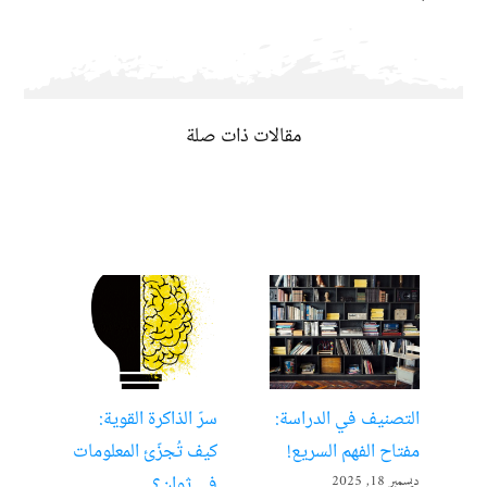
مقالات ذات صلة
التصنيف في الدراسة:
سرّ الذاكرة القوية:
تعل
مفتاح الفهم السريع!
كيف تُجزّئ المعلومات
ألع
في ثوانٍ؟
ديسمبر 18, 2025
أبريل 22