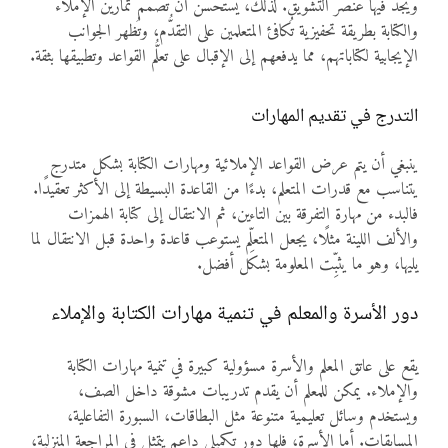
ويجد فيها عنصر التشويق. لذلك، يُستحسن أن تُصمم تمارين الإملاء
والكتابة بطريقة تحفيزية تُكافئ المتعلمين على التقدُّم، وتُظهر الجوانب
الإيجابية لكتاباتهم، مما يدفعهم إلى الإقبال على تعلُّم القواعد وتطبيقها بثقة.
التدرج في تقديم المهارات
ينبغي أن يتم عرض القواعد الإملائية ومهارات الكتابة بشكل متدرج
يتناسب مع قدرات المتعلم، بدءًا من القاعدة البسيطة إلى الأكثر تعقيدًا.
فالبدء من مهارة التفرقة بين التاءين، ثم الانتقال إلى كتابة الهمزات
والألف اللينة مثلًا، يجعل المتعلِّم يستوعب قاعدة واحدة قبل الانتقال لما
يليها، وهو ما يثبِّت المعلومة بشكل أفضل.
دور الأسرة والمعلم في تنمية مهارات الكتابة والإملاء
يقع على عاتق المعلم والأسرة مسؤولية كبيرة في تنمية مهارات الكتابة
والإملاء. يمكن للمعلم أن يقدم تدريبات مشوقة داخل الصف،
ويستخدم وسائل تعليمية متنوعة مثل البطاقات، السبورة التفاعلية،
المسابقات. أما الأسرة، فلها دور تكميلي داعم يتمثل في المراجعة المنزلية،