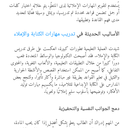
يُستخدم لتقويم المهارات الإملائية لدى المتعلّم. يتم خلاله اختيار كلمات
أو جمل تتضمن قواعد محددة تم تدريسها، ويمثل وسيلة فعَّالة لتحديد
مدى فهم القاعدة وتطبيقها.
الأساليب الحديثة في
تدريب مهارات الكتابة والإملاء
شهدت العملية التعليمية تطورات كبيرة، انعكست على طرق تدريس
الكتابة والإملاء. فقد أصبحت التكنولوجيا والوسائط المتعددة تلعب
دورًا كبيرًا من خلال التطبيقات التعليمية، والألعاب اللغوية، والمحتوى
التفاعلي. كما أصبح من الممكن استخدام القصص والأنشطة الحوارية
والتمثيل في تعليم القواعد بطريقة غير مباشرة وأكثر تأثيرًا. وتشجع بعض
المدارس على الكتابة الإبداعية للتلاميذ، ما يُكسبهم مهارات توليد
الأفكار، وتوضيحها بأسلوب سليم إملائيًا ونحويًا.
دمج الجوانب النفسية والتحفيزية
من المهم إدراك أن الطالب يتعلم بشكل أفضل إذا كان يحب المادة،