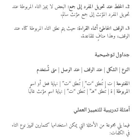
2. الخلط عند تحويل المفرد إلى جمع:
البعض لا يميز التاء المربوطة عند
تحويل المفرد المؤنث إلى جمع مؤنث سالم.
3. الوقف الخاطئ أثناء القراءة:
حيث يتم نطق التاء المربوطة كتاء عند
الوقف، وهذا منافٍ للقاعدة.
جداول توضيحية
النوع | الشكل | عند الوقف | عند الوصل | متى تُستخدم
المفتوحة
| ت | تُنطق “ت” | تُنطق “ت” | نهاية فعل أو اسم
المربوطة
| ة | تُنطق “هـ” | تُنطق “ت” | نهاية اسم مؤنث غالبًا
أمثلة تدريبية للتمييز العملي
فيما يلي مجموعة من الأمثلة التي يمكن استخدامها كتمارين لتمييز نوع التاء
في الكلمات: