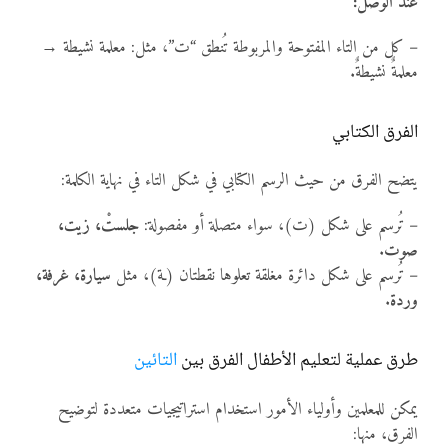
عند الوصل:
– كل من التاء المفتوحة والمربوطة تُنطق “ت”، مثل: معلمة نشيطة →
معلمةٌ نشيطةٌ.
الفرق الكتابي
يتضح الفرق من حيث الرسم الكتابي في شكل التاء في نهاية الكلمة:
– تُرسم على شكل (ت)، سواء متصلة أو مفصولة:
جلستْ، زيت،
صوت
.
– تُرسم على شكل دائرة مغلقة تعلوها نقطتان (ـة)، مثل
سيارة، غرفة،
وردة
.
طرق عملية لتعليم الأطفال الفرق بين
التائين
يمكن للمعلمين وأولياء الأمور استخدام استراتيجيات متعددة لتوضيح
الفرق، منها: