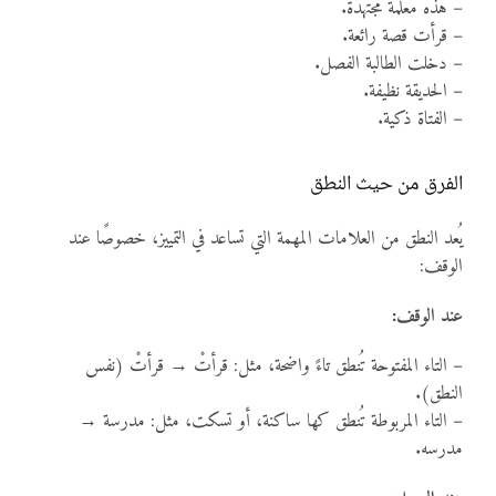
– هذه معلمة مجتهدة.
– قرأت قصة رائعة.
– دخلت الطالبة الفصل.
– الحديقة نظيفة.
– الفتاة ذكية.
الفرق من حيث النطق
يُعد النطق من العلامات المهمة التي تساعد في التمييز، خصوصًا عند
الوقف:
عند الوقف:
– التاء المفتوحة تُنطق تاءً واضحة، مثل: قرأتْ → قرأتْ (نفس
النطق).
– التاء المربوطة تُنطق كها ساكنة، أو تسكت، مثل: مدرسة →
مدرسه.