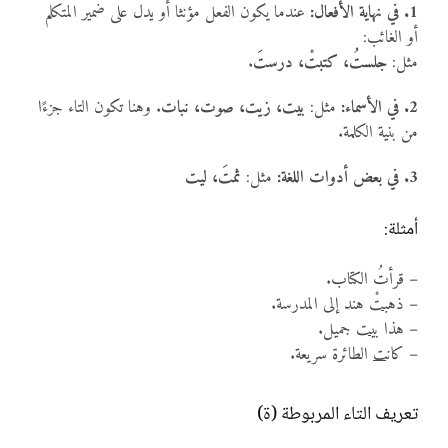
1. في نهاية الأفعال:
عندما يكون الفعل مؤنثا أو يدل على ضمير المتكلم
أو الغائب:
مثل:
جلستُ، كتبتْ، درستَ
.
2. في الأسماء:
مثل:
بيت، زيت، صوت، نبات
. وهنا تكون التاء جزءًا
من بنية الكلمة.
3. في بعض أدوات اللغة:
مثل:
ثمتَ، ليت
أمثلة:
– قرأتُ الكتاب.
– ذهب
تْ
هند إلى المدرسة.
– هذا بي
ت
جميل.
– كان
ت
الطائرة سريعة.
تعريف التاء المربوطة (ة)