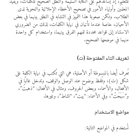
للتعليم، إذ يساعدهم على الكتابة السليمة والنطق الصحيح للكلمات، ويفيد
المعلمين وأولياء الأمور في تصحيح الأخطاء الإملائية والنحوية لدى
الطلاب. وتكمن صعوبة هذا التمييز في التشابه في النطق بينهما في بعض
الأحيان، خاصة عندما تأتيان في نهاية الكلمات، لذلك من الضروري
الاستناد إلى قواعد محددة لفهم الفرق بينهما، واستخدام كل واحدة
منهما في موضعها الصحيح.
تعريف التاء المفتوحة (ت)
تُعرف أيضا بالمبسوطة أو الأصلية، هي التي تُكتب في نهاية الكلمة على
شكل (ت)، وتُلفظ بوضوح عند الوصل والوقف. وتدخل غالبًا في
الأفعال، والأسماء، وبعض الحروف. ومثال في الأفعال: “ذهبتُ”،
و”سَبَحَتْ”، وفي الأسماء: “بيت”، “نشاط”، وغيرها.
مواضع الاستخدام
تُستخدم في المواضع التالية: