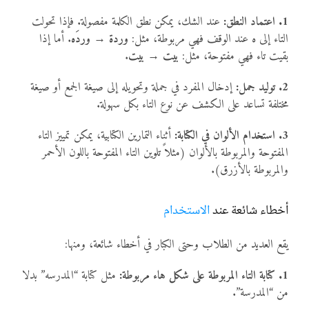
1. اعتماد النطق:
عند الشك، يمكن نطق الكلمة مفصولة. فإذا تحولت
التاء إلى ه عند الوقف فهي مربوطة، مثل:
وردة → وردَه
. أما إذا
بقيت تاء فهي مفتوحة، مثل:
بيت → بيت
.
2. توليد جمل:
إدخال المفرد في جملة وتحويله إلى صيغة الجمع أو صيغة
مختلفة تساعد على الكشف عن نوع التاء بكل سهولة.
3. استخدام الألوان في الكتابة:
أثناء التمارين الكتابية، يمكن تمييز التاء
المفتوحة والمربوطة بالألوان (مثلاً تلوين التاء المفتوحة باللون الأحمر
والمربوطة بالأزرق).
أخطاء شائعة عند
الاستخدام
يقع العديد من الطلاب وحتى الكبار في أخطاء شائعة، ومنها:
1. كتابة التاء المربوطة على شكل هاء مربوطة:
مثل كتابة “المدرسه” بدلا
من “المدرسة”.