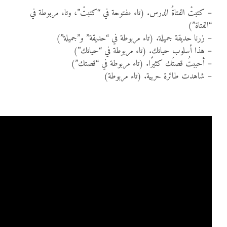
– كتبتْ الفتاةُ الدرس. (تاء مفتوحة في “كتبتْ”، وتاء مربوطة في
“الفتاة”)
– زرنا حديقة جميلة. (تاء مربوطة في “حديقة” و”جميلة”)
– هذا أسلوب حياتك. (تاء مربوطة في “حياتك”)
– أحببتُ قصتَك كثيرًا. (تاء مربوطة في “قصتك”)
– شاهدت طائرة حربية. (تاء مربوطة)