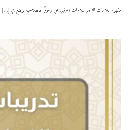
مفهوم علامات الترقيم علامات الترقيم: هي رموزٌ اصطلاحية توضع في [...]