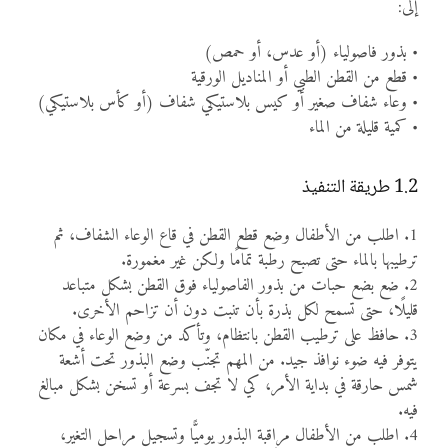
إلى:
• بذور فاصولياء (أو عدس، أو حمص)
• قطع من القطن الطبي أو المناديل الورقية
• وعاء شفاف صغير أو كيس بلاستيكي شفاف (أو كأس بلاستيكي)
• كمية قليلة من الماء
1.2 طريقة التنفيذ
1. اطلب من الأطفال وضع قطع القطن في قاع الوعاء الشفاف، ثم
ترطيبها بالماء حتى تصبح رطبة تمامًا ولكن غير مغمورة.
2. ضع بضع حبات من بذور الفاصولياء فوق القطن بشكل متباعد
قليلًا، حتى تسمح لكل بذرة بأن تنبت دون أن تزاحم الأخرى.
3. حافظ على ترطيب القطن بانتظام، وتأكد من وضع الوعاء في مكان
يتوفر فيه ضوء نوافذ جيد. من المهم تجنّب وضع البذور تحت أشعة
شمس حارقة في بداية الأمر، كي لا تجف بسرعة أو تسخن بشكل مبالغ
فيه.
4. اطلب من الأطفال مراقبة البذور يوميًّا وتسجيل مراحل التغير،