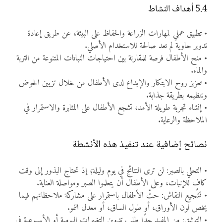
5.4 أهداف النشاط
• تطبيق عملي لمهارات الزراعة والحفاظ على البيئة، عن طريق إعادة
تدوير حاوية لم تعد صالحة للاستخدام الأصلي.
• منح الأطفال فرصة للمقارنة بين احتياجات النباتات المتنوعة من التربة
والماء.
• تعزيز روح الابتكار والإبداع لدى الأطفال من خلال تزيين الحوض
وتنظيمه بطريقة جذابة.
• إنشاء تجربة طويلة الأمد، تشجع الأطفال على المثابرة والاستمرار في
الملاحظة والرعاية.
نصائح إضافية عند تنفيذ هذه الأنشطة
• التحلي بالصبر: لن ترى النتائج في يوم وليلة؛ إذ تحتاج البذور إلى وقت
كافٍ للإنبات، وعلى الأطفال أن يتعلموا الصبر ومواصلة العناية.
• تشجيع النقاش: حثّ الأطفال باستمرار على مشاركة ملاحظاتهم فيما
يخص لون الأوراق، أو طول الساق، أو معدل النمو.
• التوثيق: من المفيد جدًا طلب تدوين التغييرات اليومية أو الأسبوعية في