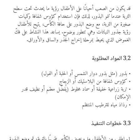
قد يكون من الصعب أحيانًا على الأطفال رؤية ما يحدث تحت سطح
التربة عندما تنمو البذور. لذلك فإن استخدام كؤوس شفافة وكميات
صغيرة من التربة، مع وضع البذور على حافة الكأس، يتيح للأطفال
رؤية جذور النباتات وهي تتطور بوضوح. يساعد هذا النشاط على فكّ
الغموض الذي يحيط بمرحلة إخراج الجذر والساق والأوراق.
3.2 المواد المطلوبة
• بذور (مثل بذور دوار الشمس أو الحلبة أو الفول)
• كؤوس شفافة من البلاستيك أو الزجاج
• تربة زراعية خفيفة أو سماد مخلوط (يُفضّل معقم أو نظيف قدر
الإمكان)
• رذاذ مياه للترطيب المنتظم
3.3 خطوات التنفيذ
1. اطلب من الأطفال ملء نصف الكأس تقريبًا بالتربة، ثم وضع البذرة