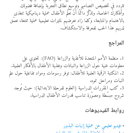
تتردد في تخصيص التصاميم وتوسيع نطاق التجربة بإضافة فضولك
وأفكارك الخاصة. وتذكّر دائمًا أنّ تعلّم الأطفال عملية ديناميكية تتغذى
بالاهتمام والمتابعة، وكلما زاد تعرضهم لمثيرات تعليمية عملية ممتعة، تعمّق
لديهم هذا الحب للمعرفة والاستكشاف.
المراجع
1. منظمة الأمم المتحدة للأغذية والزراعة (FAO): تحتوي على
معلومات غنية حول الزراعة والنباتات وتغذية الأطفال بالأفكار العلمية.
2. المكتبة الرقمية العلمية للأطفال: توفر رسومات ومواد تفاعلية حول علم
النبات ومراحل نموه.
3. كتب المقررات الدراسية (العلوم للمرحلة الابتدائية): حيث تُوجد
شروح مبسّطة ومصوّرة تناسب قدرات الأطفال الدراسية.
روابط الفيديوهات
•
فيديو تعليمي عن عملية إنبات البذور