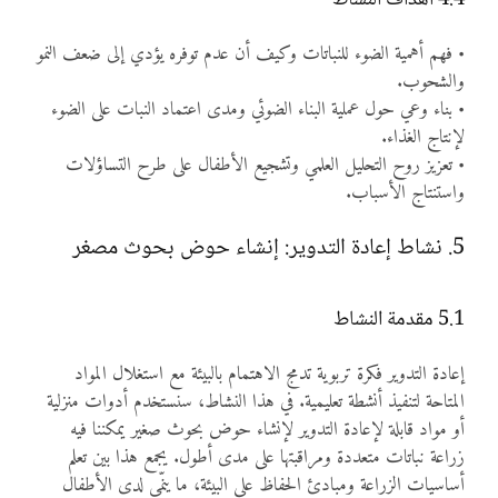
4.4 أهداف النشاط
• فهم أهمية الضوء للنباتات وكيف أن عدم توفره يؤدي إلى ضعف النمو
والشحوب.
• بناء وعي حول عملية البناء الضوئي ومدى اعتماد النبات على الضوء
لإنتاج الغذاء.
• تعزيز روح التحليل العلمي وتشجيع الأطفال على طرح التساؤلات
واستنتاج الأسباب.
5. نشاط إعادة التدوير: إنشاء حوض بحوث مصغر
5.1 مقدمة النشاط
إعادة التدوير فكرة تربوية تدمج الاهتمام بالبيئة مع استغلال المواد
المتاحة لتنفيذ أنشطة تعليمية. في هذا النشاط، سنستخدم أدوات منزلية
أو مواد قابلة لإعادة التدوير لإنشاء حوض بحوث صغير يمكننا فيه
زراعة نباتات متعددة ومراقبتها على مدى أطول. يجمع هذا بين تعلم
أساسيات الزراعة ومبادئ الحفاظ على البيئة، ما ينمّي لدى الأطفال