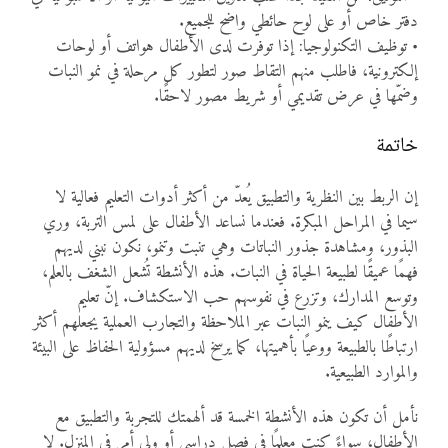
دفتر خاص أو على لوح حائطي واضح للجميع.
• توظيف التكنولوجيا: إذا توفرت لدى الأطفال هواتف أو لوحات
إلكترونية، فاطلب منهم التقاط صور لتطور كل مرحلة في نمو النبات
وضمّها في عرض تقديمي أو شريط مصور لاحقًا.
خاتمة
إن الربط بين النظرية والتطبيق يُعدّ من أكثر أدوات التعليم فعالية لا
سيما في المراحل المبكرة. فعندما نساعد الأطفال على لمس التربة، وري
البذور، ومشاهدة جذور النباتات وهي تنبت وتنمو، نكون نبني لديهم
فهمًا عميقًا لطبيعة الحياة في النبات. هذه الأنشطة تُشعل الشغف بالعلم،
وتوسع المدارك، وتزرع في نفوسهم حب الاستكشاف. إنّ تعليم
الأطفال كيف ينمو النبات عبر الملاحظة والتجارب العملية يجعلهم أكثر
ارتباطًا بالطبيعة ووعيًا بأهميتها، كما يرسخ لديهم مسؤولية الحفاظ على البيئة
والموارد الطبيعية.
نأمل أن تكون هذه الأنشطة الخمسة قد ألهمتك للتجربة والتطبيق مع
الأطفال؛ سواءً كنت معلمًا في فصل دراسي أو ولي أمر في المنزل. لا