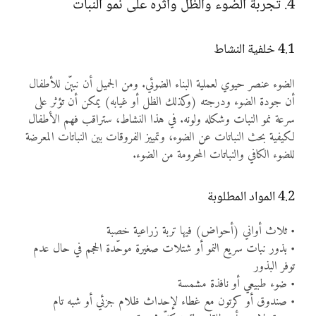
4. تجربة الضوء والظل وأثره على نمو النبات
4.1 خلفية النشاط
الضوء عنصر حيوي لعملية البناء الضوئي. ومن الجميل أن نبيّن للأطفال
أن جودة الضوء ودرجته (وكذلك الظل أو غيابه) يمكن أن تؤثر على
سرعة نمو النبات وشكله ولونه. في هذا النشاط، ستراقب فهم الأطفال
لكيفية بحث النباتات عن الضوء، وتمييز الفروقات بين النباتات المعرضة
للضوء الكافي والنباتات المحرومة من الضوء.
4.2 المواد المطلوبة
• ثلاث أواني (أحواض) فيها تربة زراعية خصبة
• بذور نبات سريع النمو أو شتلات صغيرة موحّدة الحجم في حال عدم
توفر البذور
• ضوء طبيعي أو نافذة مشمسة
• صندوق أو كرتون مع غطاء لإحداث ظلام جزئي أو شبه تام