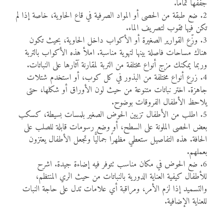
جففها تمامًا.
2. ضع طبقة من الحصى أو المواد الصرفية في قاع الحاوية، خاصة إذا لم
تكن فيها ثقوب لتصريف الماء.
3. وزّع القوارير الصغيرة أو الأكواب داخل الحاوية، بحيث تكون
هناك مساحات فاصلة بينها لتهوية مناسبة. املأ هذه الأكواب بالتربة
وربما يمكنك مزج أنواع مختلفة من التربة لمقارنة آثارها على النباتات.
4. زرع أنواع مختلفة من البذور في كل كوب، أو استخدم شتلات
جاهزة. اختر نباتات متنوعة من حيث لون الأوراق أو شكلها، حتى
يلاحظ الأطفال الفروقات بوضوح.
5. اطلب من الأطفال تزيين الحوض الصغير بلمسات بسيطة، كسكب
بعض الحصى الملونة على السطح، أو وضع رسومات قابلة للصلب على
الحافة. هذه التفاصيل ستعطي مظهرًا جماليًّا وتجعل الأطفال يعتزون
بعملهم.
6. ضع الحوض في مكان مناسب تتوفر فيه إضاءة جيدة. اشرح
للأطفال كيفية العناية الدورية بالنباتات من حيث الري المنتظم،
والتسميد إذا لزم الأمر، ومراقبة أي علامات تدل على حاجة النبات
للعناية الإضافية.