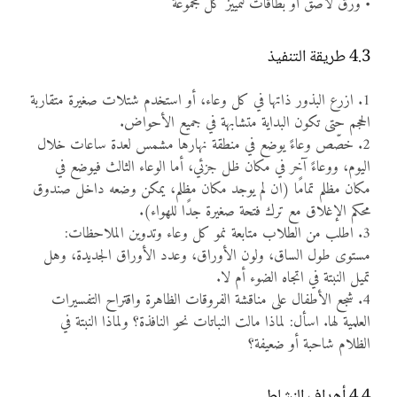
• ورق لاصق أو بطاقات لتمييز كلّ مجموعة
4.3 طريقة التنفيذ
1. ازرع البذور ذاتها في كل وعاء، أو استخدم شتلات صغيرة متقاربة
الحجم حتى تكون البداية متشابهة في جميع الأحواض.
2. خصّص وعاءً يوضع في منطقة نهارها مشمس لعدة ساعات خلال
اليوم، ووعاءً آخر في مكان ظل جزئي، أما الوعاء الثالث فيوضع في
مكان مظلم تمامًا (ان لم يوجد مكان مظلم، يمكن وضعه داخل صندوق
محكم الإغلاق مع ترك فتحة صغيرة جدًا للهواء).
3. اطلب من الطلاب متابعة نمو كل وعاء وتدوين الملاحظات:
مستوى طول الساق، ولون الأوراق، وعدد الأوراق الجديدة، وهل
تميل النبتة في اتجاه الضوء أم لا.
4. شجع الأطفال على مناقشة الفروقات الظاهرة واقتراح التفسيرات
العلمية لها. اسأل: لماذا مالت النباتات نحو النافذة؟ ولماذا النبتة في
الظلام شاحبة أو ضعيفة؟