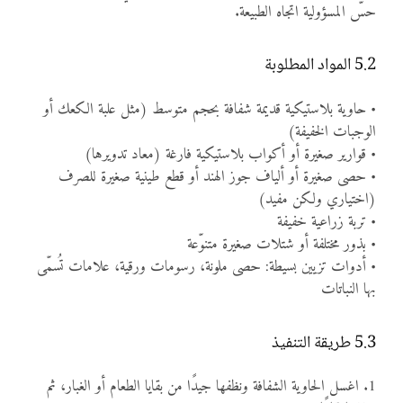
حسّ المسؤولية اتجاه الطبيعة.
5.2 المواد المطلوبة
• حاوية بلاستيكية قديمة شفافة بحجم متوسط (مثل علبة الكعك أو
الوجبات الخفيفة)
• قوارير صغيرة أو أكواب بلاستيكية فارغة (معاد تدويرها)
• حصى صغيرة أو ألياف جوز الهند أو قطع طينية صغيرة للصرف
(اختياري ولكن مفيد)
• تربة زراعية خفيفة
• بذور مختلفة أو شتلات صغيرة متنوّعة
• أدوات تزيين بسيطة: حصى ملونة، رسومات ورقية، علامات تُسمّى
بها النباتات
5.3 طريقة التنفيذ
1. اغسل الحاوية الشفافة ونظفها جيدًا من بقايا الطعام أو الغبار، ثم