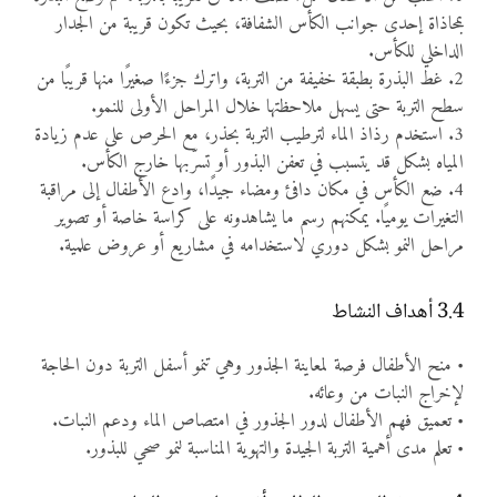
بمحاذاة إحدى جوانب الكأس الشفافة، بحيث تكون قريبة من الجدار
الداخلي للكأس.
2. غط البذرة بطبقة خفيفة من التربة، واترك جزءًا صغيرًا منها قريبًا من
سطح التربة حتى يسهل ملاحظتها خلال المراحل الأولى للنمو.
3. استخدم رذاذ الماء لترطيب التربة بحذر، مع الحرص على عدم زيادة
المياه بشكل قد يتسبب في تعفن البذور أو تسرّبها خارج الكأس.
4. ضع الكأس في مكان دافئ ومضاء جيدًا، وادع الأطفال إلى مراقبة
التغيرات يوميًا. يمكنهم رسم ما يشاهدونه على كراسة خاصة أو تصوير
مراحل النمو بشكل دوري لاستخدامه في مشاريع أو عروض علمية.
3.4 أهداف النشاط
• منح الأطفال فرصة لمعاينة الجذور وهي تنمو أسفل التربة دون الحاجة
لإخراج النبات من وعائه.
• تعميق فهم الأطفال لدور الجذور في امتصاص الماء ودعم النبات.
• تعلم مدى أهمية التربة الجيدة والتهوية المناسبة لنمو صحي للبذور.