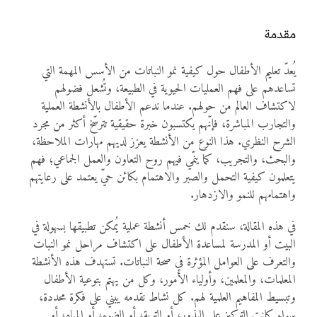
المواد
مقدمة
أنواع الموارد
يُعدّ تعليم الأطفال حول كيفية نمو النباتات من الأسس المهمة التي
تساعدهم على فهم العمليات الحيوية في الطبيعة، وتُشعل فضولهم
الألعاب التفاعلية
لاكتشاف العالم من حولهم. عندما ندعم الأطفال بالأنشطة العملية
والتجارب المباشرة، فإنّهم يكتسبون خبرة حقيقية تترسّخ أكثر من مجرد
الشرح النظري. هذا النوع من الأنشطة يعزز لديهم مهارات الملاحظة،
والبحث، والتجريب، كما ينمّي فيهم روح التعاون والعمل الجماعي؛ فهم
يتعلمون كيفية التحمل والصبر والاهتمام بكائن حيّ يعتمد على رعايتهم
واهتمامهم للنمو والازدهار.
في هذه المقالة، سنقدم لك خمس أنشطة عملية يُمكن تطبيقها بسهولة في
البيت أو المدرسة لمساعدة الأطفال على اكتشاف مراحل نمو النبات
والتعرف على العوامل المؤثرة في صحة النباتات. تستهدف هذه الأنشطة
المعلمات، والمعلمين، وأولياء الأمور، وكل من يهتم بتوعية الأطفال
وتبسيط المفاهيم العلمية لهم. كل نشاط نقدمه يبني على فكرة محددة،
سواء كانت التركيز على البذور، أو التربة، أو الضوء، أو المياه، أو