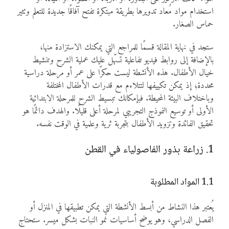
استخدام مواد مُعاد تدويرها بطريقة مبتكرة تفتح آفاقًا جديدة للتعلم وتثير
حماس الصغار.
ستجد في نهاية المقالة قسمًا للمراجع التي يمكنك الاستزادة منها،
بالإضافة إلى روابط فيديو تفاعلية تسهّل عليك عملية الشرح وتنشيط
خيال الأطفال. هذه الأنشطة ليست حكرًا على عمر أو مرحلة دراسية
محددة؛ إذ يمكن تكييفها لتتلاءم مع قدرات الأطفال المختلفة
وباختلاف البيئة المحيطة. فبإمكانك تبسيط الشرح للمرحلة الابتدائية
الأولى أو توسيع النموذج التجريبي لمرحلة أعلى قليلًا. والهدف دائمًا هو
تحقيق الفائدة وتزويد الأطفال بتجربة ثرية وعلمية في الوقت نفسه.
1. زراعة بذور الفاصولياء في القطن
1.1 المواد المطلوبة
يُعتبر هذا النشاط من أبسط الأنشطة التي يمكن تطبيقها في المنزل أو
الفصل الدراسي، وهو يوضح أساسيات نمو النبات بشكل ميسر. ستحتاج