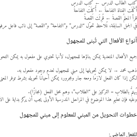
كَتَبَ الطالبُ الدرسَ ← كُتِبَ الدرسُ
أَكْلَت الفتاة التفاحةَ ← أُكِلَت التفاحةُ
قرأ المعلمُ القصةَ ← قُرِئَت القصةُ
في الجمل السابقة، نُلاحظ تحوّل “الدرس” و”التفاحة” و”القصة” إلى نائب فاعل مرفوع،
أنواع الأفعال التي تُبنى للمجهول
جميع الأفعال المتعدية يمكن بناؤها للمجهول، لأنها تحتوي على مفعول به يمكن التحويل
ذهب محمد → لا يمكن تحويلها إلى مبني للمجهول لعدم وجود مفعول به.
لكن إذا كان الفعل لازمًا ومعه جار ومجرور، يمكن أحيانًا تحويله بشرط توفر المعن
يُهتمُّ بالطلابِ = التركيز على “الطلاب”، وهم محل الفعل (مجازًا).
وعليه فإن تعليم هذا الموضوع في المراحل المدرسية الأولى يجب أن يركز بداية على الأ
خطوات التحويل من المبني للمعلوم إلى مبني للمجهول
للفعل الماضي: