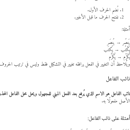
نُضم الحرف الأول.
نفتح الحرف ما قبل الأخير.
أمثلة:
يَنصُر → يُنصَر
يَكْتُب → يُكتَب
يُكَرِّم → يُكَرَّم
ويُلاحظ أن التغيير في الفعل يرافقه تغيير في التشكيل فقط وليس في ترتيب الحروف
نائب الفاعل
نائب الفاعل هو الاسم الذي يُرفع بعد الفعل المبني للمجهول ويحل محل الفاعل المح
الأصل مفعولًا به.
أمثلة على نائب الفاعل: