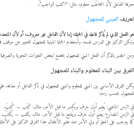
المواد
معرفة الفاعل لأن المخاطَب معلوم، مثل: “اكتب الواجب”.
تعريف
المبني للمجهول
أنواع الموارد
هو الفعل الذي لم يُذكر فاعله في الجملة، إما لأن الفاعل غير معروف، أو لأن المتحد
الألعاب التفاعلية
ولكن التركيز على الدرس نفسه. وتُستخدم الجملة المبنية للمجهول للتعبير عن موقف ف
ومن الجدير بالذكر أن الفعل المبني للمجهول يخضع لبعض التغيرات النحوية والصرفية ا
الفرق بين البناء للمعلوم والبناء للمجهول
يكمن الفرق الأساسي بين المبني للمعلوم والمبني للمجهول في ذكر الفاعل أو حذفه. ف
للمجهول بحسب زمنه:
في الزمن الماضي: يُضم أول حرف ويُكسر ما قبل الآخر. مثال: كَتَب → كُتِبَ.
في الزمن المضارع: يُضم أول حرف ويُفتح ما قبل الآخر. مثال: يكتب → يُكتَبُ.
كما يتوجب على المعلم أو ولي الأمر عند تعليم الأطفال هذا الفرق التركيز على الأم