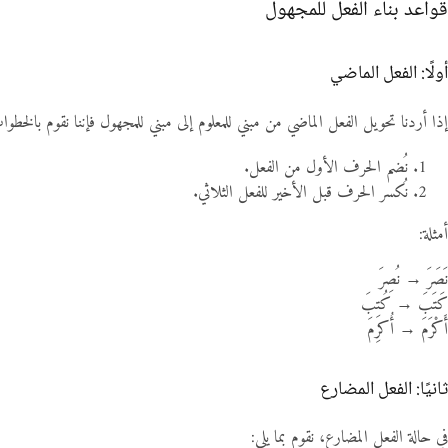
قواعد بناء الفعل للمجهول
أولًا: الفعل الماضي
إذا أردنا تحويل الفعل الماضي من مبني للمعلوم إلى مبني للمجهول فإننا نقوم بالخطوات 
نُضم الحرف الأول من الفعل.
نُكسر الحرف قبل الأخير للفعل الثلاثي.
أمثلة:
نَصَرَ → نُصِرَ
كَتَبَ → كُتِبَ
أَكْرَمَ → أُكرِمَ
ثانيًا: الفعل المضارع
في حالة الفعل المضارع، نقوم بما يلي: