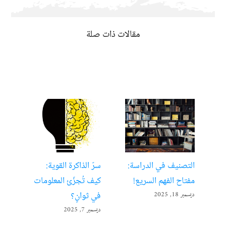
مقالات ذات صلة
التصنيف في الدراسة:
سرّ الذاكرة القوية:
تعل
مفتاح الفهم السريع!
كيف تُجزّئ المعلومات
ألع
في ثوانٍ؟
ديسمبر 18, 2025
أبريل 22
ديسمبر 7, 2025