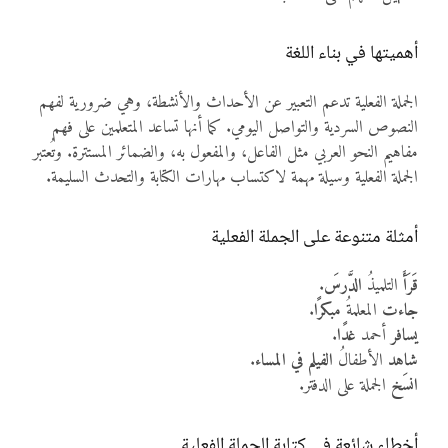
أهميتها في بناء اللغة
الجملة الفعلية تدعم التعبير عن الأحداث والأنشطة، وهي ضرورية لفهم
النصوص السردية والتواصل اليومي. كما أنها تساعد المتعلمين على فهم
مفاهيم النحو العربي مثل الفاعل، والمفعول به، والضمائر المستترة. وتُعتبر
الجملة الفعلية وسيلة مهمة لاكتساب مهارات الكتابة والتحدث السليمة.
أمثلة متنوعة على الجملة الفعلية
قَرَأَ
التلميذُ
الدَّرسَ
.
جاءت
المعلمةُ
مبكرًا
.
يسافر
أحمد
غدًا
.
شاهد
الأطفالُ
الفيلم
في المساء
.
انسَخ
الجملة على الدفتر.
أخطاء شائعة في كتابة الجملة الفعلية