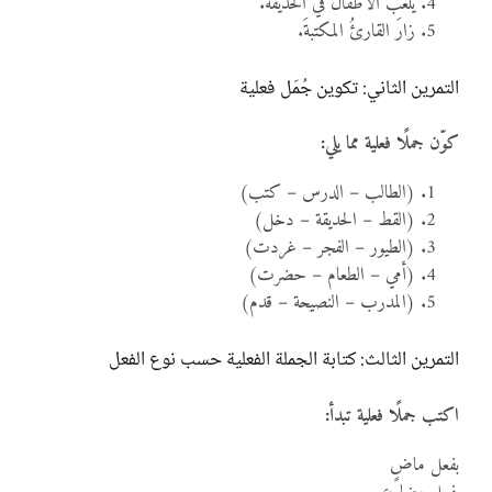
يلعب الأطفالُ في الحديقة.
زارَ القارئُ المكتبةَ.
التمرين الثاني: تكوين جُمَل فعلية
كوّن جملًا فعلية مما يلي:
(الطالب – الدرس – كتب)
(القط – الحديقة – دخل)
(الطيور – الفجر – غردت)
(أمي – الطعام – حضرت)
(المدرب – النصيحة – قدم)
التمرين الثالث: كتابة الجملة الفعلية حسب نوع الفعل
اكتب جملًا فعلية تبدأ:
بفعل ماضٍ