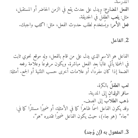
المدرسة.
الفعل المضارع:
ويدل على حدث يقع في الزمن الحاضر أو المستقبل،
مثل:
يلعب
الطفلُ في الحديقة.
فعل الأمر:
ويُستخدم لطلب حدوث الفعل، مثل:
اكتب
واجبك.
2. الفاعل
الفاعل هو الاسم الذي يدل على من قام بالفعل، وله موقع نحوي ثابت
في الجملة يأتي غالبًا بعد الفعل مباشرة. ويكون مرفوعًا وعلامة رفعه
الضمة إذا كان مفردًا، أو علامات أخرى حسب التثنية أو الجمع. أمثلة:
لعب
الطفلُ
بالكرة.
سافر
الولدانِ
إلى المدينة.
ذهب
الطلابُ
إلى الصف.
وقد يكون الفاعل اسمًا ظاهرًا كما في الأمثلة، أو ضميرًا مستترًا كما في:
“جاء” (هو جاء)، حيث يكون الفاعل ضميرًا تقديره “هو”.
3. المفعول به (إن وُجد)