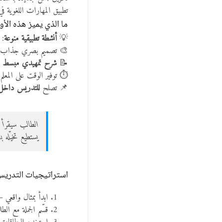
تطبيق المهارات اللغوية في
ما الذي يميز هذه الأ
💡
أنشطة تطبيقية منوعة
: 
🎨 تصميم بصري جذاب ي
📝
شرح تمهيدي مبسط ج
⏱️ توفير الوقت على المع
📌 تصلح
للتدريس داخل ا
الطالب سيقرأ ج
يستطيع تخيّله بس
استراتيجيات التدريس
ابدأ بمثال واقعي 
قسّم الجملة مع ال