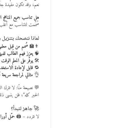
نعم، وقد تكون مفيدة جد
هل تناسب جميع المناهج ال
صُمّمت لتتناسب مع أغلب ال
لماذا ننصحك بتنزيل هذ
👨‍🏫
صُمم من قِبل معلم
🧠
يعزز فهم الطالب للمبن
🛠️
يوفّر على المعلم الوقت
🔁
قابل لإعادة الاستخدا
👌
مثالي لمراجعة سريعة
💬 نصيحة منّا: لا تترك ا
الخبر كله”، فلن ينسى ذلك
🚀 جاهز لتبدأ؟
لا تتردد – 🖨️
حمّل أورا