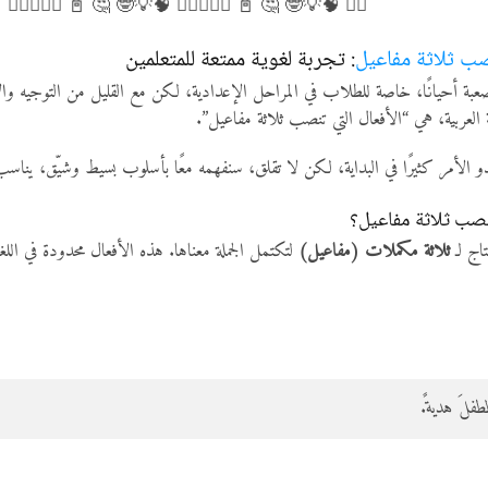
🏻💡✍🏻 🧠💡🤓 🤔 📓 ✍🏻💡✍🏻 🧠💡🤓 🤔 📓 ✍🏻💡
صب ثلاثة مفاعيل
: تجربة لغوية ممتعة للمتعلمين
صعبة أحيانًا، خاصة للطلاب في المراحل الإعدادية، لكن مع القليل من التوجيه وال
 العربية، هي “الأفعال التي تنصب ثلاثة مفاعيل”.
دو الأمر كثيرًا في البداية، لكن لا تقلق، سنفهمه معًا بأسلوب بسيط وشيّق، يناسب 
نصب ثلاثة مفاعيل؟
اج لـ
ثلاثة مكملات (مفاعيل)
لتكتمل الجملة معناها. هذه الأفعال محدودة في الل
فلَ هديةً.