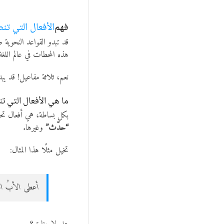
فهم
الأفعال التي تن
قد تبدو القواعد النحوية 
هذه المحطات في عالم اللغة
نعم، ثلاثة مفاعيل! قد يب
ما هي الأفعال التي ت
بكل بساطة، هي أفعال تحت
“حدّث”
وغيرها.
تخيل مثلًا هذا المثال:
أعطى الأبُ الط