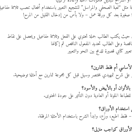
و الشرائح لتبديل مكونات الجملة وإعادة تركيبها
 مثل “لعبة الصحفي والمراسل” لتشجيع التعبير باستخدام أفعال تنصب ثلاثة مفاعي
لة صغيرة بعد كل ورقة عمل – ولا بأس من إدخال القليل من المرح!
حيث يكتب الطالب جملة تحتوي على الفعل وثلاثة مفاعيل ويحصل على نقاط
قصة وعلى الطالب تحديد المفعول الناقص ثم إكمالها
بير كتابي قصيرة للدمج بين النحو والتعبير
أساسي أم فقط التمارين؟
على شرح تمهيدي مختصر وسهل قبل كل مجموعة تمارين مع أمثلة توضيحية.
الألوان أو بالأبيض والأسود؟
لطباعة الملونة أو العادية دون التأثير على جودة المحتوى.
 استخدام الأوراق؟
 – فقط اطبع، وزّع، وابدأ الشرح باستخدام الأمثلة المرفقة.
لأوراق كواجب منزلي؟