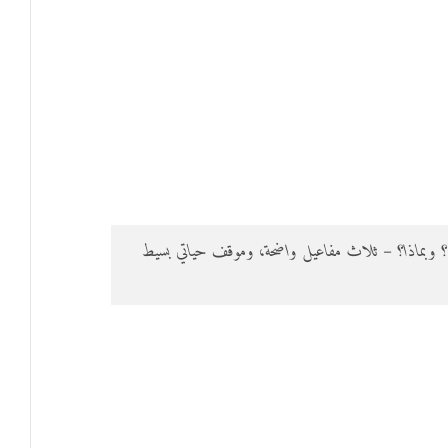
خبره؟ وبماذا؟ – ثلاث مفاعيل واضحة، وموقف حياتي بسيط