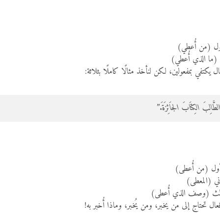
ول (من أُعطي)
 (ما الذي أُعطي)
ل يكتفي بمفعولين، لكن لنأخذ مثالًا كاملًا بثلاثة:
الطَّالِبَ الكِتَابَ الجَائِزَةَ.”
ول (من أُعطى)
ني (المعطى)
الث (وصف الذي أُعطى)
 تحتاج إلى من يخبر، ومن يُخبر، وماذا أُخبر به!