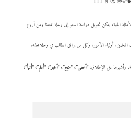
✍🏻 🧠💡🤓 🤔 📓 ✍
أمثلة الحية، يمكن تحويل دراسة النحو إلى رحلة ممتعة! ومن أروع
المعلمين، أولياء الأمور، وكل من يرافق الطالب في رحلة تعلمه.
غة، وأشهرها على الإطلاق:
“أعطى”، “منح”، “أخبر”، “أعلم”، “أنبأ”،