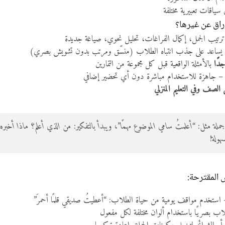
 سياقات تعبيرية مختلفة
وراق عن غيرها؟
ترتيب الجمل، إكمال الفراغات، تحليل نحوي، صياغة جديدة
ساعد على جذب انتباه الطلاب (منسّق ومرتب بدون تشويش بصري)
دًا
بالأمثلة الواقعية قبل كل مجموعة من التمارين
لم – جاهزة للاستخدام مباشرة دون أي تحضير إضافي
لصف وفي التعليم المنزلي
ملة مثل: “أعلمتُ سامي الموضوع مهمًا”، ويبدأ بالتفكير: من الذي أعلم؟ ماذا أ
هولة!
 المقترحة:
– استخدم مواقف يومية من حياة الطلاب: “أعطيتُ صديقي قلمًا أحمرَ”
طلاب بصريًا باستخدام ألوان مختلفة لكل مفعول