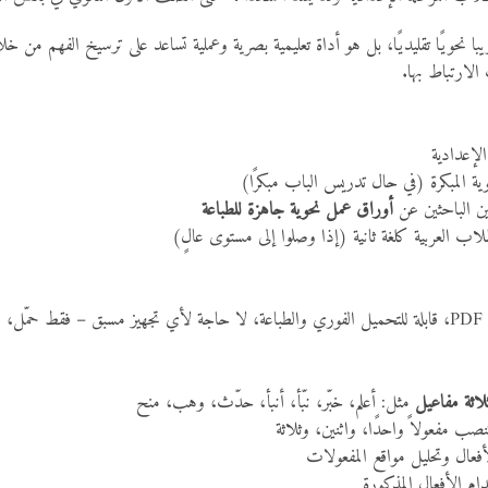
ا نحويًا تقليديًا، بل هو أداة تعليمية بصرية وعملية تساعد على ترسيخ الفهم من خل
الارتباط بها.
لإعدادية
 المبكرة (في حال تدريس الباب مبكرًا)
ين الباحثين عن
أوراق عمل نحوية جاهزة للطباعة
 العربية كلغة ثانية (إذا وصلوا إلى مستوى عالٍ)
رس!
لاثة مفاعيل
مثل: أعلم، خبّر، نبّأ، أنبأ، حدّث، وهب، منح
تنصب مفعولاً واحدًا، واثنين، وثلاثة
لأفعال وتحليل مواقع المفعولات
م الأفعال المذكورة