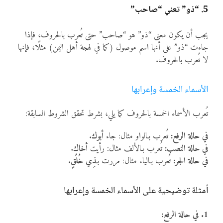
5. “ذو” تعني “صاحب”
يجب أن يكون معنى “ذو” هو “صاحب” حتى تُعرب بالحروف، فإذا
جاءت “ذو” على أنها اسم موصول (كما في لهجة أهل اليمن) مثلًا، فإنها
لا تُعرب بالحروف.
الأسماء الخمسة وإعرابها
تُعرب الأسماء الخمسة بالحروف كما يلي، بشرط تحقق الشروط السابقة:
في حالة الرفع:
تُعرب بـالواو مثال: جاء
أبوك
.
في حالة النصب:
تُعرب بـالألف مثال: رأيت
أخاك
.
في حالة الجر:
تُعرب بـالياء مثال: مررت بـ
ذِي خُلُقٍ
.
أمثلة توضيحية على الأسماء الخمسة وإعرابها
1. في حالة الرفع: