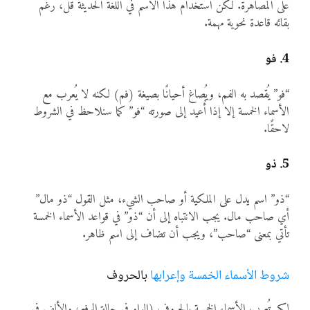
على المصاهرة. لكن استخدام هذا الاسم في اللغة الحديثة قلّ، رغم
بقائه قاعدة نحوية مهمة.
4. فو
“فو” يُقصد به الفم، ويُصاغ أحيانًا بصيغة (فم) لكنه لا يُعرب مع
الأسماء الخمسة إلا إذا أُعيد إلى صورته “فو” كما سنلاحظ في الشروط
لاحقًا.
5. ذو
“ذو” اسم يدل على الملكية أو صاحب الشيء، مثل القول “ذو مال”
أي صاحب مال. يجب الانتباه إلى أن “ذو” في قواعد الأسماء الخمسة
تأتي بمعنى “صاحب”، ويجب أن تضاف إلى اسم ظاهر.
شروط الأسماء الخمسة وإعرابها
بالحروف
لكي تُعرب الأسماء الخمسة بالحروف (الواو في حالة الرفع، والألف في