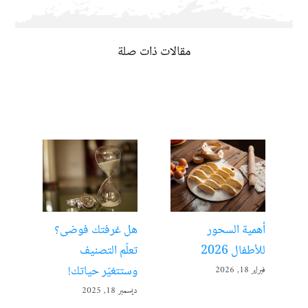
مقالات ذات صلة
أهمية السحور
هل غرفتك فوضى؟
الت
للأطفال 2026
تعلّم التصنيف
مفت
وستتغيّر حياتك!
فبراير 18, 2026
ديسمبر 
ديسمبر 18, 2025