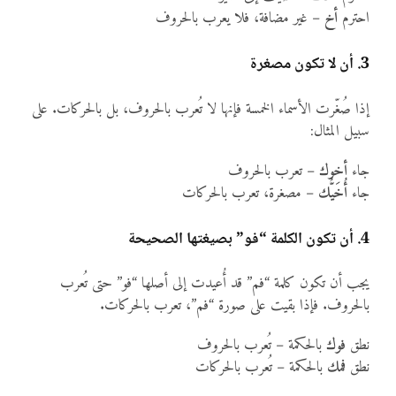
احترم
أخ
– غير مضافة، فلا يعرب بالحروف
3. أن لا تكون مصغرة
إذا صُغّرت الأسماء الخمسة فإنها لا تُعرب بالحروف، بل بالحركات. على
سبيل المثال:
جاء
أخوك
– تعرب بالحروف
جاء
أُخَيُّك
– مصغرة، تعرب بالحركات
4. أن تكون الكلمة “فو” بصيغتها الصحيحة
يجب أن تكون كلمة “فم” قد أُعيدت إلى أصلها “فو” حتى تُعرب
بالحروف. فإذا بقيت على صورة “فم”، تعرب بالحركات.
نطق
فوك
بالحكمة – تُعرب بالحروف
نطق
فمك
بالحكمة – تُعرب بالحركات