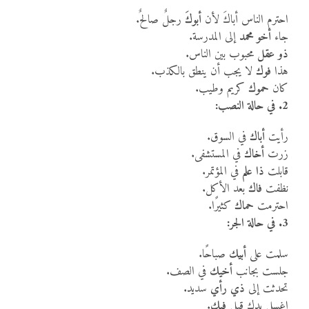
احترم الناس أباكَ لأن
أبوكَ
رجلٌ صالحٌ.
جاء
أخو محمد
إلى المدرسة.
ذو عقل
محبوب بين الناس.
هذا
فوك
لا يجب أن ينطق بالكذب.
كان
حموك
كريم وطيب.
2. في حالة النصب:
رأيت
أباك
في السوق.
زرت
أخاك
في المستشفى.
قابلت
ذا علم
في المؤتمر.
نظفت
فاك
بعد الأكل.
احترمت
حماك
كثيرًا.
3. في حالة الجر:
سلمت على
أبيك
صباحًا.
جلست بجانب
أخيك
في الصف.
تحدثت إلى
ذي رأي
سديد.
اغسل يدك قبل
فيك
.