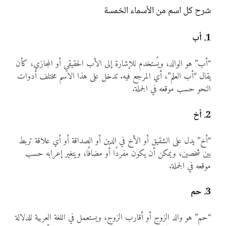
شرح كل اسم من الأسماء الخمسة
1. أب
“أب” هو الوالد، ويُستخدم للإشارة إلى الأب الحقيقي أو المجازي، كأن
يقال “أب العلم”، أي المرجع فيه. تدخل على هذا الاسم مختلف أدوات
النحو حسب موقعه في الجملة.
2. أخ
“أخ” يدل على الشقيق أو الأخ في الدين أو الصداقة أو أي علاقة تربط
بين شخصين، ويمكن أن يكون مفردًا أو مضافًا، ويتغير إعرابه حسب
موقعه في الجملة.
3. حم
“حم” هو والد الزوج أو أقارب الزوج، ويستعمل في اللغة العربية للدلالة