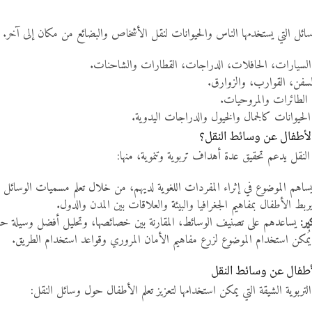
سائل التي يستخدمها الناس والحيوانات لنقل الأشخاص والبضائع من مكان إلى آخر. و
لسيارات، الحافلات، الدراجات، القطارات والشاحنات.
فن، القوارب، والزوارق.
الطائرات والمروحيات.
لحيوانات كالجمال والخيول والدراجات اليدوية.
الأطفال عن وسائط النقل؟
لنقل يدعم تحقيق عدة أهداف تربوية وتنموية، منها:
اهم الموضوع في إثراء المفردات اللغوية لديهم، من خلال تعلم مسميات الوسائل الم
ربط الأطفال بمفاهيم الجغرافيا والبيئة والعلاقات بين المدن والدول.
ير:
يساعدهم على تصنيف الوسائط، المقارنة بين خصائصها، وتحليل أفضل وسيلة 
ُمكن استخدام الموضوع لزرع مفاهيم الأمان المروري وقواعد استخدام الطريق.
أطفال عن وسائط النقل
ربوية الشيقة التي يمكن استخدامها لتعزيز تعلم الأطفال حول وسائل النقل: