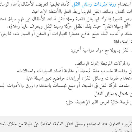
استخدام
ورقة مفردات وسائل النقل
كأداة تعليمية لتعريف الأطفال بأسماء الوسا
 لمختلف وسائط النقل لتلوينها يربط التعلم بالأنشطة الإبداعية.
 قصيرة يشارك فيها بطل القصة رحلة تنقل تساعد الأطفال على فهم سياق استخ
“أنا وسيلة النقل” حيث يقلد الطفل حركة وسيلة النقل ويتعرف عليها زملاؤه.
خدام ألعاب البناء لصنع نماذج مصغرة للطيارات أو السفن أو السيارات، مما يعزز ا
 المختلفة
لنقل بسهولة مع مواد دراسية أخرى:
والحركات المرتبطة بتحرك الوسائط.
 والمسافة لحساب مدة الرحلة، أو مقارنة أعداد السيارات والحافلات.
ستخدام مفردات وسائل النقل، أو إعداد مواضيع تعبير بسيطة عنها.
شاهد لحركة النقل في المدينة، أو صنع مجسمات باستخدام الورق والأدوات البس
ن خلال وسائل النقل
رصة مثالية لغرس القيم الإيجابية، مثل:
لمرور، التعاون عند استخدام وسائل النقل العامة، الحفاظ على البيئة من خلال است