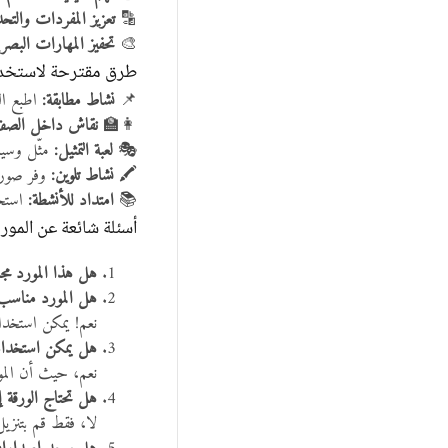
🔡
تعزيز المفردات والت
🎨
تحفيز المهارات البصري
طرق مقترحة لاستخدام
📌
نشاط مطابقة:
اطبع ال
👩‍🏫
نقاش داخل الصف
🎭
لعبة التمثيل:
مثّل وسيلة
🖍️
نشاط تلوين:
وفر صورة 
📚
امتداد للأنشطة:
استخد
أسئلة شائعة عن المورد
هل هذا المورد مجا
هل المورد مناسب لت
نعم! يمكن استخدامه
هل يمكن استخدامه
نعم، حيث أن الموا
هل تحتاج الورقة 
لا، فقط قم بتنزيل الملف بص