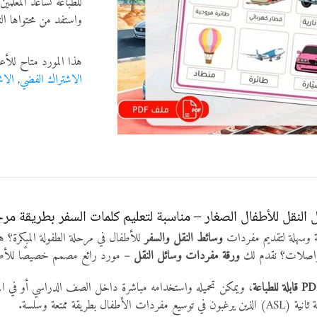
للطباعة تساعد المعلمين 
واستفد من محتواها الت
هذا المورد متاح للأع
الاشتراك الفضي
,
الاش
النقل للأطفال الصغار – مناسبة لتعليم كلمات السفر بطريقة مرح
 وسهلة لتقديم مفردات
وسائط النقل والسفر
للأطفال في مرحلة الطفولة المبكرة؟ 
واصلات؟ نقدم لك
ورقة مفردات وسائل النقل
– مورد رائع مصمم خصيصًا للأط
ابلة للطباعة
، ويمكن تحميله واستخدامه مباشرة داخل الصف الدراسي أو في الم
فال بطريقة ممتعة وسلسة.