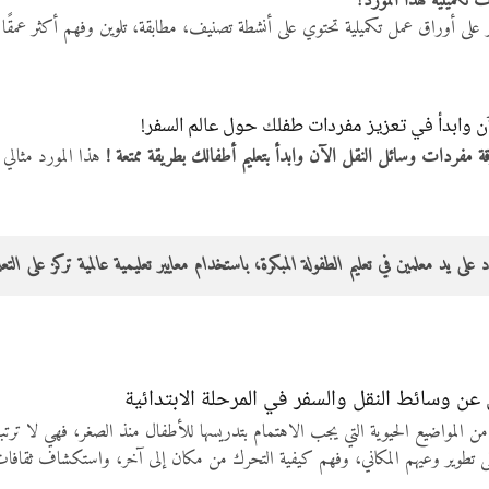
تكميلية لهذا المورد؟
 على أوراق عمل تكميلية تحتوي على أنشطة تصنيف، مطابقة، تلوين وفهم أكثر عمقًا 
ن وابدأ في تعزيز مفردات طفلك حول عالم السفر!
ة مفردات وسائل النقل الآن وابدأ بتعليم أطفالك بطريقة ممتعة !
هذا المورد مثالي ل
 على يد معلمين في تعليم الطفولة المبكرة، باستخدام معايير تعليمية عالمية تركز على ا
 عن وسائط النقل والسفر في المرحلة الابتدائية
من المواضيع الحيوية التي يجب الاهتمام بتدريسها للأطفال منذ الصغر، فهي لا ترتبط 
 تطوير وعيهم المكاني، وفهم كيفية التحرك من مكان إلى آخر، واستكشاف ثقافات