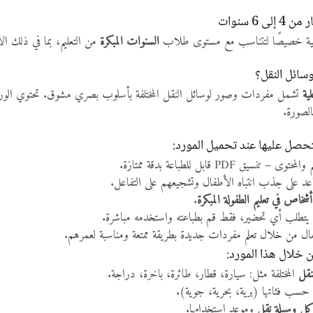
 6 سنوات
يمية خصيصًا لتتناسب مع مستوى طلاب
السنوات المبكرة
من التعليم، بما في ذلك الأطفال في ري
سائل النقل؟
ية
تشمل مفردات وصور لوسائل النقل المختلفة بأسلوب بصري مشوق. تحتوي الورقة عل
الصورة.
حصل عليها عند تحميل المورد:
– تنسيق PDF قابل للطباعة بدقة ممتازة.
د على جذب انتباه الأطفال وتشجيعهم على التفاعل.
خاص في تعليم الطفولة المبكرة
.
يتطلب أي تحضير، فقط قم بطباعته واستخدمه مباشرة.
ل من خلال تعلم مفردات جديدة بطريقة ممتعة ومناسبة لعمرهم.
 خلال هذا المورد:
نقل
المختلفة مثل: سيارة، قطار، طائرة، باخرة، دراجة.
حسب فئاتها (برية، بحرية، جوية).
كل وسيلة نقل
وموعد استخدامها.