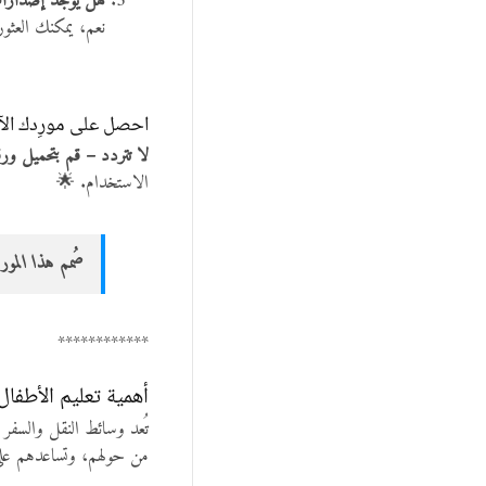
هل يوجد إصدارات 
نعم، يمكنك العثور
احصل على مورِدك الآ
لا تتردد – قم بتحميل ورق
الاستخدام. 🌟
صُمم هذا المورد
************
أهمية تعليم الأطفال
تُعد وسائط النقل والسفر 
من حولهم، وتساعدهم على