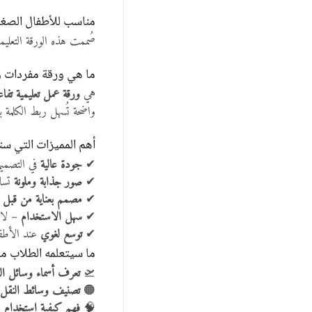
مناسب للأطفال الصغار من 4 إلى
صُممت هذه الورقة التعل
ما هي ورقة مفردات و
هي
ورقة عمل تعليمية تفاعل
واضحة تُسهل ربط الكلمة ب
أهم المميزات التي ست
✔
جودة عالية
في التصميم والمحتوى 
✔
صور جذابة وملونة
تساع
✔
مصمم بعناية من قبل أش
✔
سهل الاستخدام
– لا 
✔
توسع لغوي
عند الأطفا
ما سيتعلمه الطلاب من
🛫
تعرف أسماء وسائل ال
🟠
تصنيف وسائط النقل
🧠
فهم كيفية استخدام 