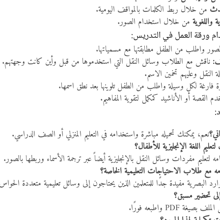
حدث
من خلال ربط الكلمات بالمواقف اليومية.
ة واللغوية
من خلال استخدام الصور.
 ورقة العمل في التدريس:
صور واطلب من الطفل مطابقتها مع مسمياتها.
:
ناقش مع الطلاب وسائل النقل التي استخدموها من قبل وأين كانت وجهتهم.
 النقل وعليهم تخمين الاسم.
فارغة لكل وسيلة واطلب من الطفل تلوينها بعد نطق اسمها.
م القصة أو الأناشيد كمكمل لتقوية المفاهيم.
:
ني؟
نعم، يمكنك تحميله مباشرة واستخدامه في التعليم المنزلي أو الصف الدراسي.
عليم اللغة الإنجليزية للأطفال؟
 لتعليم مفردات وسائل النقل بالإنجليزية أيضاً عبر ترجمة الأسماء وربطها بالصور.
 مع طلاب الاحتياجات التعليمية الخاصة؟
رد البصرية مفيدة جدًا للمتعلمين الذين يحتاجون إلى وسائل تعليمية متعددة الحواس
إلى تحضير مسبق؟
يغة PDF واطبعه فورًا.