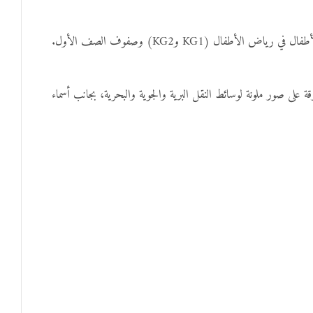
اض الأطفال (KG1 وKG2) وصفوف الصف الأول.
ى صور ملونة لوسائط النقل البرية والجوية والبحرية، بجانب أسماء