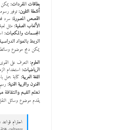
بطاقات المفردات:
يمكن 
أنشطة التلوين:
توفير رسومات
القصص المصورة:
سرد قصص
الألعاب الصفية:
مثل لعبة 
المجسمات والمكعبات:
است
الربط بالمواد الدراسية
يمكن دمج موضوع وسائط ا
العلوم:
التعرف على القوى 
الرياضيات:
استخدام الزمن
اللغة العربية:
كتابة جمل با
الفنون والتربية الفنية:
رسم م
تعلم القيم والثقافة م
يقدم موضوع وسائل النقل ف
احترام قواعد ا
cultures مختلفة عند السفر.