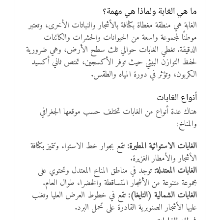
ما هي الغابة ولماذا هي مهمة؟
الغابة هي منطقة مغطاة بكثافة بالأشجار والنباتات الأخرى، وتعتبر
موطنًا لمجموعة واسعة من الحيوانات والحشرات والكائنات
الدقيقة. تغطي الغابات حوالي ثلث سطح الأرض، وهي ضرورية
لحفظ التوازن البيئي حيث توفر الأكسجين، تمتص ثاني أكسيد
الكربون، وتؤثر في دورة المياه والطقس.
أنواع الغابات
هناك عدة أنواع من الغابات تختلف حسب موقعها الجغرافي
والمناخ:
الغابات الاستوائية المطيرة:
تقع بجوار خط الاستواء وتتميز بكثافة
الأشجار والأمطار الغزيرة.
الغابات المعتدلة:
توجد في مناطق المناخ المعتدل وتحتوي على
مجموعة متنوعة من الأشجار المتساقطة والخضراء طوال العام.
الغابات الشمالية (التايغا):
تقع في خطوط العرض العليا وتغلب
عليها الأشجار الصنوبرية القادرة على تحمل البرد.