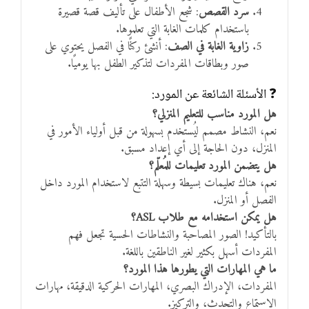
سرد القصص
: شجع الأطفال على تأليف قصة قصيرة
باستخدام كلمات الغابة التي تعلموها.
زاوية الغابة في الصف
: أنشئ ركنًا في الفصل يحتوي على
صور وبطاقات المفردات لتذكير الطفل بها يوميًا.
❓ الأسئلة الشائعة عن المورد:
هل المورد مناسب للتعليم المنزلي؟
نعم، النشاط مصمم ليُستخدم بسهولة من قبل أولياء الأمور في
المنزل، دون الحاجة إلى أي إعداد مسبق.
هل يتضمن المورد تعليمات للمُعلّم؟
نعم، هناك تعليمات بسيطة وسهلة التتبع لاستخدام المورد داخل
الفصل أو المنزل.
هل يمكن استخدامه مع طلاب ASL؟
بالتأكيد! الصور المصاحبة والنشاطات الحسية تجعل فهم
المفردات أسهل بكثير لغير الناطقين باللغة.
ما هي المهارات التي يطورها هذا المورد؟
المفردات، الإدراك البصري، المهارات الحركية الدقيقة، مهارات
الاستماع والتحدث، والتركيز.