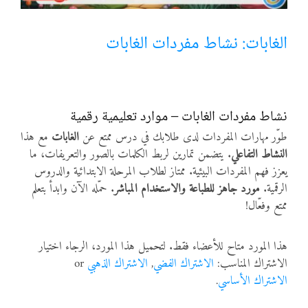
أنواع الموارد
الغابات: نشاط مفردات الغابات
الألعاب التفاعلية
نشاط مفردات الغابات – موارد تعليمية رقمية
طوّر مهارات المفردات لدى طلابك في درس ممتع عن
الغابات
مع هذا
النشاط التفاعلي
. يتضمن تمارين لربط الكلمات بالصور والتعريفات، ما
يعزز فهم المفردات البيئية. ممتاز لطلاب المرحلة الابتدائية والدروس
الرقمية.
مورد جاهز للطباعة والاستخدام المباشر
. حمّله الآن وابدأ بتعلم
ممتع وفعّال!
هذا المورد متاح للأعضاء فقط. لتحميل هذا المورد، الرجاء اختيار
الاشتراك المناسب:
الاشتراك الفضي
,
الاشتراك الذهبي
or
الاشتراك الأساسي
.