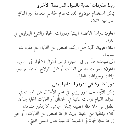
ربط مفردات الغابة بالمواد الدراسية الأخرى
يمكن استخدام موضوع الغابات لدمج مفاهيم متعددة عبر المناهج
الدراسية. فمثلاً:
العلوم:
دراسة الأنظمة البيئية ودورات الحياة والتنوع البيولوجي في
الغابة.
اللغة العربية:
كتابة جُمل، إنشاء قصص عن الغابة، تعلم مفردات
جديدة.
الرياضيات:
عدّ أوراق الشجر، قياس أطوال الأشجار في الصور.
الفنون:
رسم مشاهد من الغابات أو عمل كولاج باستخدام صور
نباتات وحيوانات الغابة.
دور الأسرة في تعزيز التعلم البيئي
يمكن للآباء لعب دور رئيسي في تعليم الأطفال عن الغابات في
المنزل. القيام بنزهات عائلية في الحدائق أو الغابات المحلية يساعد
الطفل على ملاحظة الطبيعة بشكل مباشر. كما يمكن مشاهدة
أفلام وثائقية عن الحياة البرية، قراءة قصص عن الغابات، أو حتى
زراعة شتلة شجرة في الحديقة كوسيلة لتعزيز الحس البيئي.