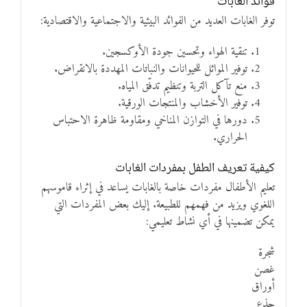
فوائد الغابات
توفر الغابات العديد من الفوائد البيئية والاجتماعية والاقتصادية:
تنقية الهواء وتحسين جودة الأوكسجين.
توفير الموائل للحيوانات والنباتات المهددة بالانقراض.
منع تآكل التربة وتنظيم تدفّق المياه.
توفير الأخشاب والمنتجات الورقية.
دورها في التوازن المناخي ومقاومة ظاهرة الاحتباس
الحراري.
كيفية تعريف الطفل بمفردات الغابات
تعليم الأطفال مفردات خاصة بالغابات يساعد في إثراء قاموسهم
اللغوي ويزيد من فهمهم للطبيعة. إليك بعض المفردات التي
يمكن تضمينها في أي نشاط تعليمي:
شجرة
غصن
أوراق
جذع