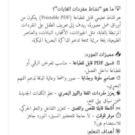
💡 ما هو “نشاط مفردات الغابات”؟
هو نشاط تعليمي قابل للطباعة (Printable PDF) يتكون من
أوراق عمل مصورة، يهدف إلى تعريف الطفل على المفردات
المرتبطة بالغابة، مثل الحيوانات، الأشجار، النباتات، والعناصر
الطبيعية، بلغة مرئية ممتعة تدعم الذاكرة البصرية المبكرة.
📥 مميزات المورد:
📄
تنسيق PDF قابل للطباعة
– مناسب للعرض الرقمي أو
للطباعة داخل الفصل.
🎨
تصاميم ملونة وجذابة
– صور واضحة وعالية الدقة لدعم الفهم
البصري.
🧠
يُعزز مفردات اللغة والتمييز البصري
– تعلم الكلمات الجديدة
ضمن سياق بيئي ممتع.
✂️
أنشطة قابلة للقص واللصق
– لتعزيز التفاعل والتعلم الحركي.
⏱️
موفر للوقت
– لا حاجة للتحضير المسبق، المورد جاهز
للاستخدام فورًا!
🎯 أهداف التعلم: