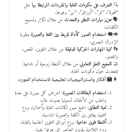
🔍
التعرف على مكونات الغابة والمفردات المرتبطة بها
مثل
“شجرة”، “نمر”، “أوراق”، “نهر” وغيرها.
🗣️
تعزيز مهارات النطق والتحدث
من خلال تكرار وتسميع
الكلمات.
👁️‍🗨️
استخدام الصور كأداة للربط بين اللغة والصورة
وتقوية
الإدراك البصري.
👣
تنمية المهارات الحركية الدقيقة
من خلال التلوين، القص،
واللصق.
🤝
تشجيع التعلم التعاوني
من خلال أنشطة زوجية أو جماعية
للتحدث حول مكونات الغابة.
👩‍🏫 أفكار واستراتيجيات تعليمية لاستخدام المورد:
استخدام البطاقات المصورة
: اعرض كل صورة على حدة
واطلب من الأطفال تسميتها بصوت عالٍ.
لعبة التطابق
: اطبع صور لكائنات الغابة وأسمائها، ودع
التلميذ يطابق بين الكلمة والصورة المناسبة.
أنشطة تلوين جماعية
: وزع أوراق التلوين الخاصة بالغابة،
ودع التلاميذ يلونون العناصر التي تعرفوا عليها.