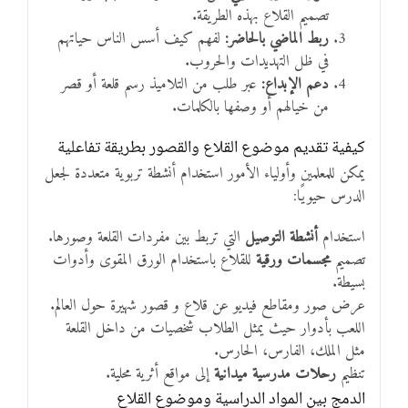
تصميم القلاع بهذه الطريقة.
ربط الماضي بالحاضر:
لفهم كيف أسس الناس حياتهم
في ظل التهديدات والحروب.
دعم الإبداع:
عبر طلب من التلاميذ رسم قلعة أو قصر
من خيالهم أو وصفها بالكلمات.
كيفية تقديم موضوع القلاع والقصور بطريقة تفاعلية
يمكن للمعلمين وأولياء الأمور استخدام أنشطة تربوية متعددة لجعل
الدرس حيويًا:
استخدام
أنشطة التوصيل
التي تربط بين مفردات القلعة وصورها.
تصميم
مجسمات ورقية
للقلاع باستخدام الورق المقوى وأدوات
بسيطة.
عرض صور ومقاطع فيديو عن قلاع و قصور شهيرة حول العالم.
اللعب بأدوار حيث يمثل الطلاب شخصيات من داخل القلعة
مثل الملك، الفارس، الحارس.
تنظيم
رحلات مدرسية ميدانية
إلى مواقع أثرية محلية.
الدمج بين المواد الدراسية وموضوع القلاع