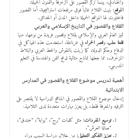
والخنادق، بينما تركز القصور على الزخرفة والفنون الجميلة.
الموقع:
بُنيت القلاع غالباً فوق مرتفعات استراتيجية، أما القصور
فاختيرت لها المواقع الجميلة داخل المدن أو الحدائق.
القلاع والقصور في التاريخ الإسلامي والعربي
تميز العالم العربي والإسلامي بقلاع وقصور فريدة من نوعها، منها
قلعة حلب
و
قصر الحمراء
في غرناطة. استخدمت هذه الهياكل في
الدفاع وحكم الدولة، كما زُينت بالنقوش والخط العربي والبلاط
المزخرف، مما جعلها نماذج مثالية لدمج الفن والهندسة في التعليم
المدرسي.
أهمية تدريس موضوع القلاع والقصور في المدارس
الابتدائية
إدخال موضوع القلاع والقصور في المناهج الدراسية لا يقتصر على
الترفيه والمعرفة فقط، بل يعزز مهارات متعددة لدى التلاميذ:
توسيع المفردات:
مثل كلمات “برج”، “بوابة”، “خندق”،
“صالة العرش”.
تعزيز التفكير التحليلي:
من خلال دراسة السبب وراء