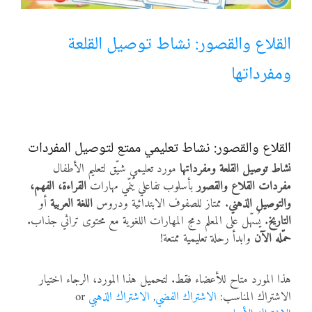
أنواع الموارد
القلاع والقصور: نشاط توصيل القلعة
ومفرداتها
الألعاب التفاعلية
القلاع والقصور: نشاط تعليمي ممتع لتوصيل المفردات
نشاط توصيل القلعة ومفرداتها
مورد تعليمي شيّق لتعليم الأطفال
مفردات القلاع والقصور
بأسلوب تفاعلي يُنمّي مهارات
القراءة، الفهم،
والتوصيل الذهني
. ممتاز للصفوف الابتدائية ودروس
اللغة العربية
أو
التاريخ
. يُسهّل على المعلم دمج المهارات اللغوية مع محتوى تراثي جذاب.
حمّله الآن
وابدأ رحلة تعليمية ممتعة!
هذا المورد متاح للأعضاء فقط. لتحميل هذا المورد، الرجاء اختيار
الاشتراك المناسب:
الاشتراك الفضي
,
الاشتراك الذهبي
or