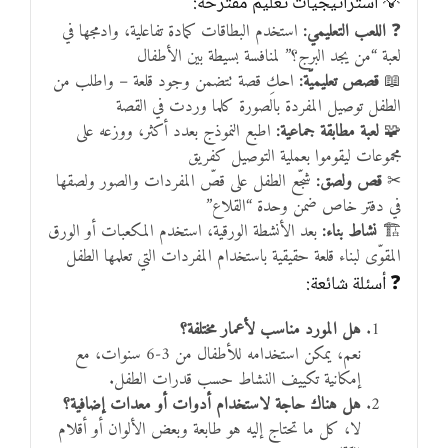
💡 استراتيجيات تعليم مقترحة:
❓
اللعب التعليمي:
استخدم البطاقات كمادة تفاعلية، وادمجها في
لعبة “من يجد البرج؟” لمنافسة بسيطة بين الأطفال
📖
قصص تعليميّة:
احكِ قصة تتضمن وجود قلعة – واطلب من
الطفل توصيل المفردة بالصورة كلما وردت في القصة
🧩
لعبة مطابقة جماعية:
اطبع النموذج بعدد أكثر، ووزعه على
مجموعات ليقوموا بعملية التوصيل كفريق
✂
قص ولصق:
شجّع الطفل على قصّ المفردات والصور ولصقها
في دفتر خاص ضمن وحدة “القلاع”
🏗
نشاط بناء:
بعد الأنشطة الورقية، استخدم المكعبات أو الورق
المقوّى لبناء قلعة حقيقية باستخدام المفردات التي تعلمها الطفل
❓ أسئلة شائعة:
هل المورد مناسب لأعمار مختلفة؟
نعم، يمكن استخدامه للأطفال من 3-6 سنوات، مع
إمكانية تكييف النشاط حسب قدرات الطفل.
هل هناك حاجة لاستخدام أدوات أو معدات إضافية؟
لا، كل ما تحتاج إليه هو طابعة وبعض الألوان أو أقلام