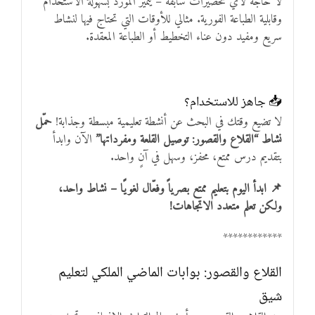
لا حاجة لأي تحضيرات سابقة – يتميز المورد بسهولة الاستخدام
وقابلية الطباعة الفورية. مثالي للأوقات التي تحتاج فيها لنشاط
سريع ومفيد دون عناء التخطيط أو الطباعة المعقدة.
📥 جاهز للاستخدام؟
لا تضيع وقتك في البحث عن أنشطة تعليمية مبسطة وجذابة!
حمّل
نشاط “القلاع والقصور: توصيل القلعة ومفرداتها”
الآن وابدأ
بتقديم درس ممتع، محفز، وسهل في آنٍ واحد.
📌 ابدأ اليوم بتعليم ممتع بصرياً وفعّال لغويًا – نشاط واحد،
ولكن تعلم متعدد الاتجاهات!
************
القلاع والقصور: بوابات الماضي الملكي لتعليم
شيق