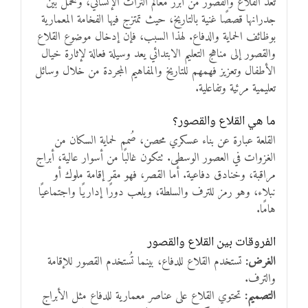
تعد القلاع والقصور من أبرز معالم التراث الإنساني، وتحمل بين
جدرانها قصصًا غنية بالتاريخ، حيث تمتزج فيها الفخامة المعمارية
بوظائف الحماية والدفاع. لهذا السبب، فإن إدخال موضوع القلاع
والقصور إلى مناهج التعليم الابتدائي يعد وسيلة فعالة لإثارة خيال
الأطفال وتعزيز فهمهم للتاريخ والمفاهيم المجردة من خلال وسائل
تعليمية مرئية وتفاعلية.
ما هي القلاع والقصور؟
القلعة عبارة عن بناء عسكري محصن، صُمم لحماية السكان من
الغزوات في العصور الوسطى. تتكون غالبًا من أسوار عالية، أبراج
مراقبة، وخنادق دفاعية. أما القصر، فهو مقر إقامة ملوك أو
نبلاء، وهو رمز للترف والسلطة، ويلعب دورًا إداريًا واجتماعيًا
هامًا.
الفروقات بين القلاع والقصور
الغرض:
تستخدم القلاع للدفاع، بينما تُستخدم القصور للإقامة
والترف.
التصميم:
تحتوي القلاع على عناصر معمارية للدفاع مثل الأبراج