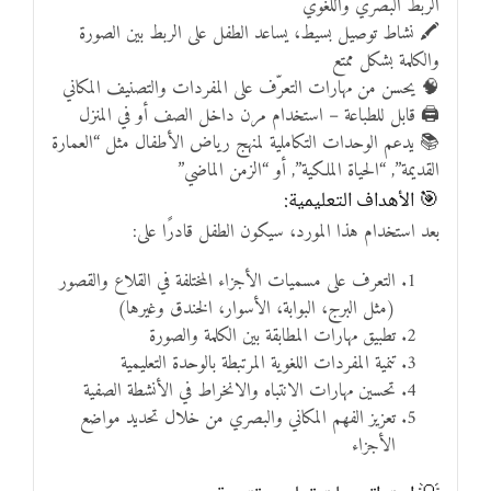
الربط البصري واللغوي
🖍 نشاط توصيل بسيط، يساعد الطفل على الربط بين الصورة
والكلمة بشكل ممتع
🧠 يحسن من مهارات التعرّف على المفردات والتصنيف المكاني
🖨 قابل للطباعة – استخدام مرن داخل الصف أو في المنزل
📚 يدعم الوحدات التكاملية لمنهج رياض الأطفال مثل “العمارة
القديمة”, “الحياة الملكية”, أو “الزمن الماضي”
🎯 الأهداف التعليمية:
بعد استخدام هذا المورد، سيكون الطفل قادرًا على:
التعرف على مسميات الأجزاء المختلفة في القلاع والقصور
(مثل البرج، البوابة، الأسوار، الخندق وغيرها)
تطبيق مهارات المطابقة بين الكلمة والصورة
تنمية المفردات اللغوية المرتبطة بالوحدة التعليمية
تحسين مهارات الانتباه والانخراط في الأنشطة الصفية
تعزيز الفهم المكاني والبصري من خلال تحديد مواضع
الأجزاء