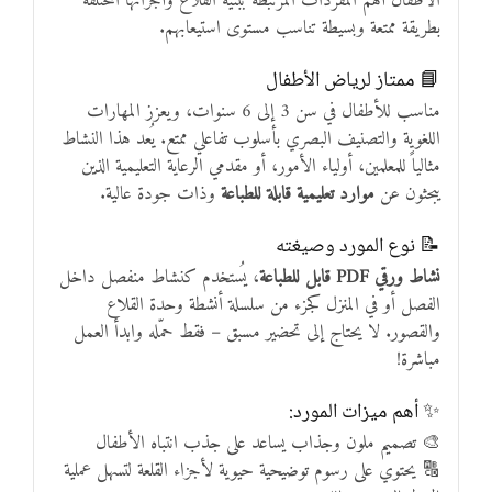
الأطفال أهم المفردات المرتبطة ببنية القلاع وأجزائها المختلفة
بطريقة ممتعة وبسيطة تناسب مستوى استيعابهم.
📘 ممتاز لرياض الأطفال
مناسب للأطفال في سن 3 إلى 6 سنوات، ويعزز المهارات
اللغوية والتصنيف البصري بأسلوب تفاعلي ممتع. يُعد هذا النشاط
مثالياً للمعلمين، أولياء الأمور، أو مقدمي الرعاية التعليمية الذين
يبحثون عن
موارد تعليمية قابلة للطباعة
وذات جودة عالية.
📝 نوع المورد وصيغته
نشاط ورقي PDF قابل للطباعة
، يُستخدم كنشاط منفصل داخل
الفصل أو في المنزل كجزء من سلسلة أنشطة وحدة القلاع
والقصور. لا يحتاج إلى تحضير مسبق – فقط حمّله وابدأ العمل
مباشرة!
✨ أهم ميزات المورد:
🎨 تصميم ملون وجذاب يساعد على جذب انتباه الأطفال
🔠 يحتوي على رسوم توضيحية حيوية لأجزاء القلعة لتسهل عملية