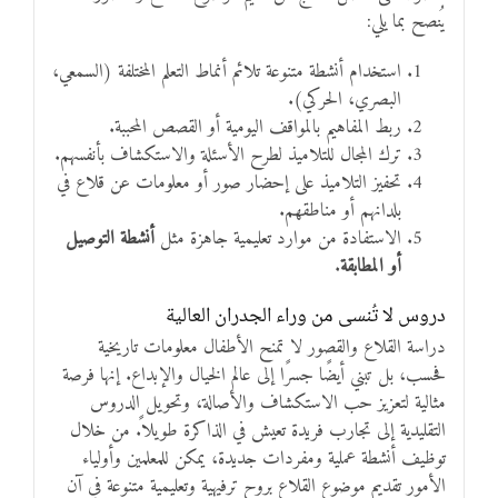
يُنصح بما يلي:
استخدام أنشطة متنوعة تلائم أنماط التعلم المختلفة (السمعي،
البصري، الحركي).
ربط المفاهيم بالمواقف اليومية أو القصص المحببة.
ترك المجال للتلاميذ لطرح الأسئلة والاستكشاف بأنفسهم.
تحفيز التلاميذ على إحضار صور أو معلومات عن قلاع في
بلدانهم أو مناطقهم.
الاستفادة من موارد تعليمية جاهزة مثل
أنشطة التوصيل
أو المطابقة
.
دروس لا تُنسى من وراء الجدران العالية
دراسة القلاع والقصور لا تمنح الأطفال معلومات تاريخية
فحسب، بل تبني أيضًا جسرًا إلى عالم الخيال والإبداع. إنها فرصة
مثالية لتعزيز حب الاستكشاف والأصالة، وتحويل الدروس
التقليدية إلى تجارب فريدة تعيش في الذاكرة طويلاً. من خلال
توظيف أنشطة عملية ومفردات جديدة، يمكن للمعلمين وأولياء
الأمور تقديم موضوع القلاع بروح ترفيهية وتعليمية متنوعة في آنٍ