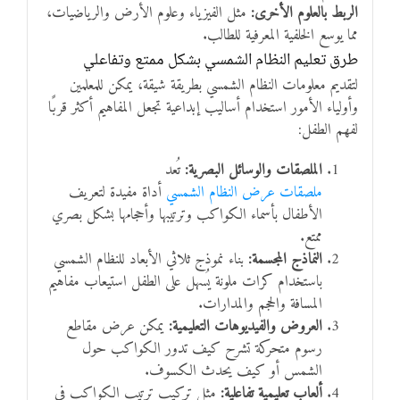
الربط بالعلوم الأخرى:
مثل الفيزياء وعلوم الأرض والرياضيات،
مما يوسع الخلفية المعرفية للطالب.
طرق تعليم النظام الشمسي بشكل ممتع وتفاعلي
لتقديم معلومات النظام الشمسي بطريقة شيقة، يمكن للمعلمين
وأولياء الأمور استخدام أساليب إبداعية تجعل المفاهيم أكثر قربًا
لفهم الطفل:
الملصقات والوسائل البصرية:
تُعد
ملصقات عرض النظام الشمسي
أداة مفيدة لتعريف
الأطفال بأسماء الكواكب وترتيبها وأحجامها بشكل بصري
ممتع.
النماذج المجسمة:
بناء نموذج ثلاثي الأبعاد للنظام الشمسي
باستخدام كرات ملونة يُسهل على الطفل استيعاب مفاهيم
المسافة والحجم والمدارات.
العروض والفيديوهات التعليمية:
يمكن عرض مقاطع
رسوم متحركة تشرح كيف تدور الكواكب حول
الشمس أو كيف يحدث الكسوف.
ألعاب تعليمية تفاعلية:
مثل تركيب ترتيب الكواكب في