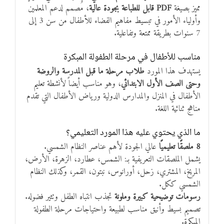
مميز بصيغة
PDF قابل للطباعة بجودة عالية
، مُصمم لدعم المعلمين
وأولياء الأمور في تبسيط مفاهيم الفضاء للأطفال من سن 3 إلى
7 سنوات بطريقة ممتعة وتفاعلية.
مناسب للأطفال في مرحلة الطفولة المبكرة
يستهدف هذا المورد
طلاب مرحلة ما قبل المدرسة والروضة
وحتى الصف الأول الابتدائي
، وهو مناسب أيضاً لأنشطة تعليم
الأطفال في المنزل والمدارس الدولية ورياض الأطفال التي تقدم
مناهج ثنائية اللغة.
ما الذي يحتوي عليه هذا المورد التعليمي؟
8 ملصقًا تعليميًا
عالي الجودة لأهم عناصر النظام الشمسي.
يشمل الملصقات التعريفية بـ: الشمس، عطارد، الزهرة، الأرض،
المريخ، المشتري، زحل، أورانوس، نبتون، القمر، وكذلك النظام
الشمسي ككل.
رسومات توضيحية كبيرة وملونة
تجذب انتباه الطفل وتثير فضوله.
تصميم بسيط وأنيق مناسب لطبيعة واحتياجات مرحلة الطفولة
المبكرة.