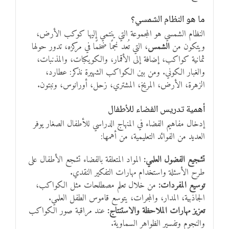
ما هو النظام الشمسي؟
النظام الشمسي هو المجموعة التي ينتمي إليها كوكب الأرض،
ويتكون من
الشمس
، التي تُعد نجمًا ضخمًا في مركزه، تدور حولها
ثمانية كواكب، إضافة إلى الأقمار، والكويكبات، والمذنبات،
والغبار الكوني. ومن بين الكواكب الشهيرة نذكر: عطارد،
الزهرة، الأرض، المريخ، المشتري، زحل، أورانوس، ونبتون.
أهمية تدريس الفضاء للأطفال
إدخال مفاهيم الفضاء في المنهاج الدراسي للأطفال الصغار يوفر
العديد من الفوائد التعليمية، من أهمها:
تشجيع الفضول العلمي:
المواد المتعلقة بالفضاء تشجع الأطفال على
طرح الأسئلة واستخدام مهارات التفكير النقدي.
توسيع المفردات:
من خلال تعلم مصطلحات مثل الكواكب،
الجاذبية، المدار، والمجرات، يتوسع قاموس الطفل العلمي.
تعزيز مهارات الملاحظة والاستنتاج:
عند مراقبة صور الكواكب
والنجوم وتفسير الظواهر السماوية.