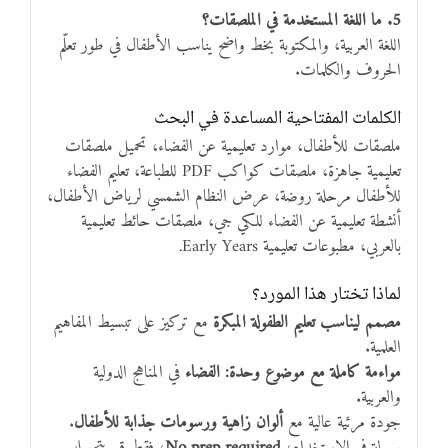
5. ما اللغة المستخدمة في الملصقات؟
اللغة العربية، والمكتوبة بخط واضح يناسب الأطفال في طور تعلّم
الحروف والكلمات.
الكلمات المفتاحية المساعدة في البحث
ملصقات للأطفال، موارد تعليمية عن الفضاء، تحميل ملصقات
تعليمية جاهزة، ملصقات كواكب PDF للطباعة، تعليم الفضاء
للأطفال مرحلة روضة، عرض النظام الشمسي لرياض الأطفال،
أنشطة تعليمية عن الفضاء للكي جي، ملصقات حائط تعليمية
بالعربي، مطبوعات تعليمية Early Years.
لماذا تختار هذا المورد؟
مصمم ليناسب تعليم الطفولة المبكرة
مع تركيز على تبسيط المفاهيم
العلمية.
مواءمة كاملة مع موضوع وحدة: الفضاء
في المناهج الدولية
والعربية.
جودة مرئية عالية مع
ألوان زاهية ورسومات جذابة للأطفال
.
سهولة في الاستخدام،
No prep required
، فقط قم بتحميله