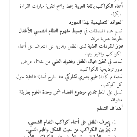
أسماء الكواكب باللغة العربية
بخط واضح لتقوية مهارات القراءة
المبكرة.
الفوائد التعليمية لهذا المورد
تسهم هذه الملصقات في
تبسيط مفهوم النظام الشمسي للأطفال
بطريقة بصرية مرنة.
تعزز المفردات العلمية
لدى الطفل وتدربه على التعرف على أسماء
الكواكب والتمييز بينها.
تساعد في
تحفيز خيال الطفل وفضوله العلمي
من خلال عرض
صور توضيحية للكواكب.
تستخدم كأداة
تقييم بصري تشاركي
عند طرح أسئلة تفاعلية حول
كل كوكب.
تسهل على المعلم
تقديم موضوع الفضاء ضمن وحدة العلوم
بطريقة
مشوقة.
أهداف التعلم
يتعرف الطفل على أسماء كواكب النظام الشمسي.
يُميّز بين الكواكب من حيث الشكل والحجم النسبي.