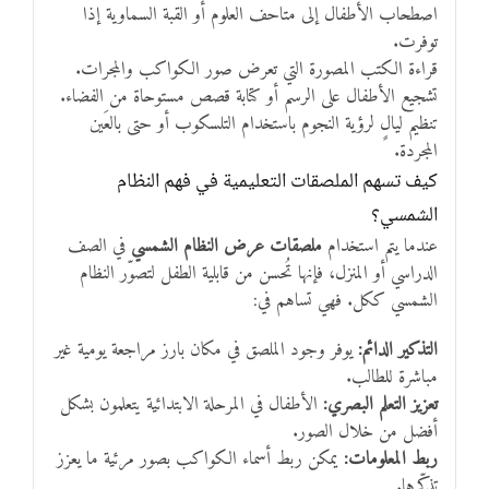
اصطحاب الأطفال إلى متاحف العلوم أو القبة السماوية إذا
توفرت.
قراءة الكتب المصورة التي تعرض صور الكواكب والمجرات.
تشجيع الأطفال على الرسم أو كتابة قصص مستوحاة من الفضاء.
تنظيم ليالٍ لرؤية النجوم باستخدام التلسكوب أو حتى بالعَين
المجردة.
كيف تسهم الملصقات التعليمية في فهم النظام
الشمسي؟
عندما يتم استخدام
ملصقات عرض النظام الشمسي
في الصف
الدراسي أو المنزل، فإنها تُحسن من قابلية الطفل لتصوّر النظام
الشمسي ككل. فهي تساهم في:
التذكير الدائم:
يوفر وجود الملصق في مكان بارز مراجعة يومية غير
مباشرة للطالب.
تعزيز التعلم البصري:
الأطفال في المرحلة الابتدائية يتعلمون بشكل
أفضل من خلال الصور.
ربط المعلومات:
يمكن ربط أسماء الكواكب بصور مرئية ما يعزز
تذكّرها.