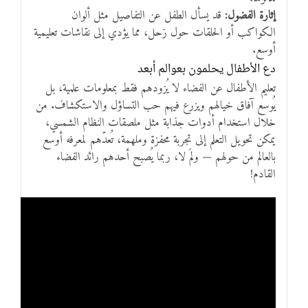
إثارة الفضول:
قد يسأل الطفل عن التفاصيل مثل ألوان
الكواكب أو الحلقات حول زحل، مما يؤدي إلى نقاشات تعليمية
أوسع.
دع الأطفال يحلمون بعوالم أبعد
تعليم الأطفال عن الفضاء لا يُزودهم فقط بمعلومات علمية، بل
يُوسع آفاق خيالهم ويزرع فيهم حب التساؤل والاستكشاف. من
خلال استخدام أدوات جذابة مثل ملصقات النظام الشمسي،
يمكن تحويل التعلم إلى تجربة محفزة وملهمة، تُعدّهم لمعرفه أوسع
بالعالم من حولهم — ولمَ لا، ربما يُصبح أحدهم رائد الفضاء
القادم!