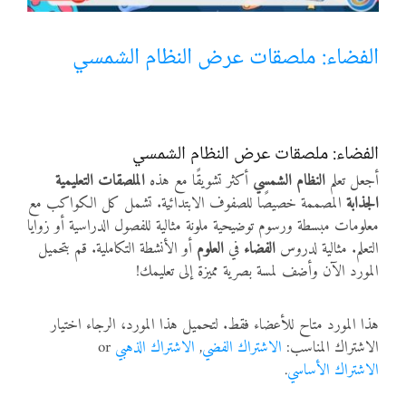
أنواع الموارد
الفضاء: ملصقات عرض النظام الشمسي
الألعاب التفاعلية
الفضاء: ملصقات عرض النظام الشمسي
أجعل تعلم
النظام الشمسي
أكثر تشويقًا مع هذه
الملصقات التعليمية
الجذابة
المصممة خصيصًا للصفوف الابتدائية. تشمل كل الكواكب مع
معلومات مبسطة ورسوم توضيحية ملونة مثالية للفصول الدراسية أو زوايا
التعلم. مثالية لدروس
الفضاء
في
العلوم
أو الأنشطة التكاملية. قم بتحميل
المورد الآن وأضف لمسة بصرية مميزة إلى تعليمك!
هذا المورد متاح للأعضاء فقط. لتحميل هذا المورد، الرجاء اختيار
الاشتراك المناسب:
الاشتراك الفضي
,
الاشتراك الذهبي
or
الاشتراك الأساسي
.