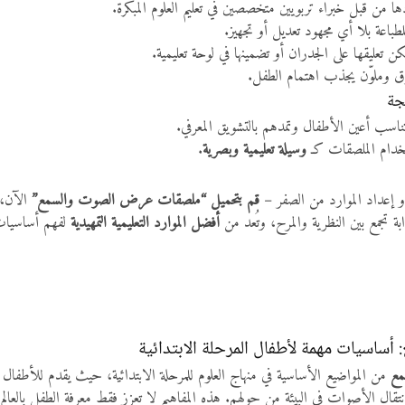
ا من قبل خبراء تربويين متخصصين في تعليم العلوم المبكرة.
باعة بلا أي مجهود تعديل أو تجهيز.
ن تعليقها على الجدران أو تضمينها في لوحة تعليمية.
 وملوّن يجذب اهتمام الطفل.
جة
اسب أعين الأطفال وتمدهم بالتشويق المعرفي.
تخدام الملصقات كـ
وسيلة تعليمية وبصرية
.
و إعداد الموارد من الصفر –
قم بتحميل “ملصقات عرض الصوت والسمع”
الآن، 
ة تجمع بين النظرية والمرح، وتُعد من
أفضل الموارد التعليمية التمهيدية
لفهم أساسيات
أساسيات مهمة لأطفال المرحلة الابتدائية
مع
من المواضيع الأساسية في منهاج العلوم للمرحلة الابتدائية، حيث يقدم للأطف
تقال الأصوات في البيئة من حولهم. هذه المفاهيم لا تعزز فقط معرفة الطفل بالعالم 