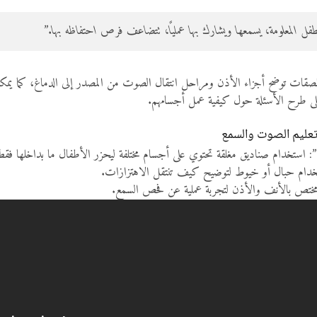
طفل المعلومة، يسمعها ويشارك بها عمليًا، تتضاعف فرص احتفاظه بها.”
لصقات توضح أجزاء الأذن ومراحل انتقال الصوت من المصدر إلى الدماغ، كما يمكن 
لى طرح الأسئلة حول كيفية عمل أجسامهم.
عليم الصوت والسمع
ستخدام صناديق مغلقة تحتوي على أجسام مختلفة ليحزر الأطفال ما بداخلها ف
دام حبال أو خيوط لتوضيح كيف تنتقل الاهتزازات.
 مختص بالأنف والأذن لتجربة عملية عن فحص السمع.