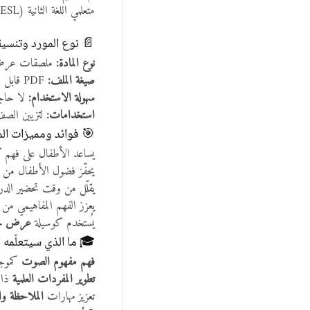
متعلمي اللغة الثانية (ESL) بفضل تصميمها البصري المبسط والواضح.
 نوع المورد وتنسيقه
ليمية مصوّرة
نوع المادة:
PDF قابل للطباعة بجودة عالية
صيغة الملف:
مباشرة!
سهولة الاستخدام:
لصوت والسمع
استخدامات:
فوائد ومميزات المورد
ت
يساعد الأطفال على فهم
ل من خلال صور توضيحية
ضير الدروس للمعلم ويوفر
لفهم المفاهيمي من خلال
تفاعلية
يُستخدم كوسيلة
ال عبر هذه الملصقات؟
ذاننا.
فهم مفهوم الصوت
ت…”
تطوير المفردات العلمية
احظة والربط
تعزيز مهارات