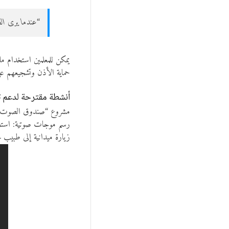
“عندما يرى ال
يمكن للمعلمين استخدام م
حماية الأذن وتشجيعهم ع
أنشطة مقترحة لدعم ت
مشروع “صندوق الصوت”: ا
رسم موجات صوتية: استخ
زيارة ميدانية إلى طبيب