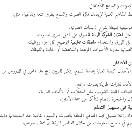
لصوت والسمع للأطفال
يط المفاهيم العلمية لإيصال فكرة الصوت والسمع بطرق ممتعة وتفاعلية، مثل:
سيقية بسيطة لشرح الذبذبات الصوتية.
 مثل
اهتزاز الشوكة الرنانة
للحصول على تمثيل بصري للصوت.
على الورق واستخدام
ملصقات تعليمية
لتوضيح كل جزء ووظيفته.
صوتية لمقارنة الأصوات المرتفعة والمنخفضة أو الحادة والغليظة.
ى الأطفال
 الأطفال كيفية العناية بحاسة السمع. يمكن للمربين دمج هذا المحور في الدروس من
لأذن لفترات طويلة بصوت مرتفع.
لبيئات المليئة بالضوضاء مثل الحفلات أو الألعاب النارية.
 والحنجرة بانتظام للتأكد من صحة الأذنين.
ية في تسهيل التعلم
اة رائعة لتسهيل فهم المفاهيم المتعلقة بالصوت والسمع، خاصة عند استخدامها داخل
م في ترسيخ المعلومات من خلال العناصر المرئية الداعمة للنصوص.