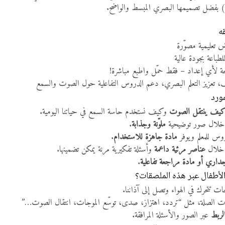

ملصقات عرض تع
لا حاجة لأي إعداد – فقط حمّل واطبع 
لتزيين الصف، تعزيز التعلم البصري، دعم الدروس التفاعلية حول ا
🎯 
وكيف نستخدم حاسة السمع في حياتنا اليومية.
كيف ينتقل الصو
.
ملوّنة وجذابة
يحفّز فضول الأطفا
.
مادة جاهزة للاستخدام
يقلّل من وقت تح
وأسئلة تفكيرية مرنة يمكن تضمينها.
عناصر مرئية داعمة
يعزز ا
.
عرض جداري أو مادة مراجعة 
🎓 ما الذي سيتعلّمه الأطف
كموجات تتحرك في الهواء وتصل إلى آ
ذات الصلة، مثل “تردد، اهتزاز، صدى، توسّع الموجات، انتقال الصو
عبر الصور والأسئلة المرافقة.
المل