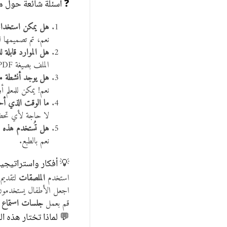
❓ أسئلة شائعة حول م
هل يمكن استخدام 
نعم، تم تصميمها 
هل الموارد قابلة ل
الملف بصيغة PDF غير قابل للتعديل، لكن يمكن الطباعة حسب الحاجة واستخدامه بطرق متعددة.
هل يوجد أنشطة مص
نعم! يمكن للمعلم أ
ما الوقت الذي أح
لا حاجة لأي تحضي
هل تُستخدم هذه 
نعم بالطبع.
💡 أفكار واستراتيجي
استخدم
الملصقات
لتقديم 
اجعل الأطفال يستخدمو
قم بعمل
جلسات استماع 
💬 لماذا تختار هذه ا