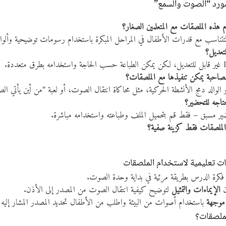
ورد “الصوت والسمع”
هذه الملصقات مع المتعلمين الصغار؟
لتتناسب مع قدرات الأطفال في المراحل المبكرة باستخدام رسومات توضيحية وألوا
لتعديل؟
احبة يمكن تنفيذها مع الملصقات؟
و الوالد دمج الأنشطة الحركية، مثل محاكاة انتقال الصوت، أو لعبة “من أين يأتي الص
تاجه للتحضير؟
ر مسبق – فقط قم بتحميل الملف وطباعته واستخدامه مباشرة.
الملصقات فقط كزينة صفية؟
ات تعليمية لاستخدام الملصقات
فكرة الدرس بطريقة مرئية في بداية وحدة الصوت.
ن
الإيماءات والتمثيل
لتوضيح كيفية انتقال الصوت من المصدر إلى الأذن.
موجهة
باستخدام أصوات من البيئة واطلب من الأطفال تحديد المصدر المشار إليه 
لملصقات؟