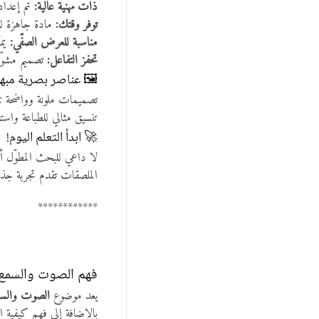
ذات مهنية عالية:
تم إعداده
توفر وقتك:
مادة جاهزة للط
مناسبة للعرض الصفّي:
يمك
تحفز التفاعل:
تصميم مشوّق
🖼️ عناصر بصرية مبه
تصميمات ملونة وواضحة تن
تنسيق مثالي للطباعة واس
🚀 ابدأ التعلم اليوم!
لا داعي للبحث المطوّل أ
الملصقات تقدم تجربة جذاب
************
فهم الصوت والسمع: 
يعد موضوع
الصوت والس
بالإضافة إلى فهم كيفية ان