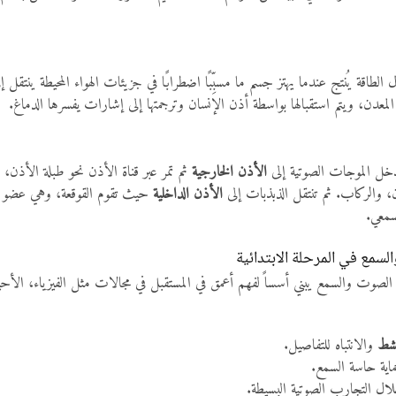
طاقة يُنتج عندما يهتز جسم ما مسبِّبًا اضطرابًا في جزيئات الهواء المحيطة ينتقل 
المعدن، ويتم استقبالها بواسطة أذن الإنسان وترجمتها إلى إشارات يفسرها الدماغ.
تدخل الموجات الصوتية إلى
الأذن الخارجية
ثم تمر عبر قناة الأذن نحو طبلة الأذن، 
ن، والركاب. ثم تنتقل الذبذبات إلى
الأذن الداخلية
حيث تقوم القوقعة، وهي عضو حل
سمعي.
لسمع في المرحلة الابتدائية
الصوت والسمع يبني أسساً لفهم أعمق في المستقبل في مجالات مثل الفيزياء، الأحياء
نشط
والانتباه للتفاصيل.
اية حاسة السمع.
لال التجارب الصوتية البسيطة.