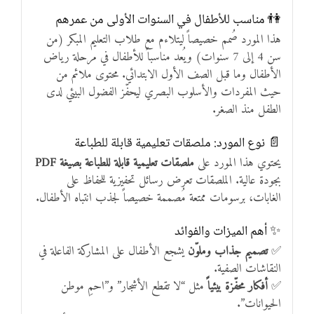
👫 مناسب للأطفال في السنوات الأولى من عمرهم
هذا المورد صُمم خصيصاً ليتلاءم مع طلاب التعليم المبكر (من
سن 4 إلى 7 سنوات) ويُعد مناسباً للأطفال في مرحلة رياض
الأطفال وما قبل الصف الأول الابتدائي. محتوى ملائم من
حيث المفردات والأسلوب البصري ليحفّز الفضول البيئي لدى
الطفل منذ الصغر.
📄 نوع المورد: ملصقات تعليمية قابلة للطباعة
يحتوي هذا المورد على
ملصقات تعليمية قابلة للطباعة بصيغة PDF
بجودة عالية. الملصقات تعرض رسائل تحفيزية للحفاظ على
الغابات، برسومات ممتعة مُصممة خصيصاً لجذب انتباه الأطفال.
✨ أهم الميزات والفوائد
✅
تصميم جذاب وملوّن
يشجع الأطفال على المشاركة الفاعلة في
النقاشات الصفية.
✅
أفكار محفّزة بيئياً
مثل “لا تقطع الأشجار” و”احمِ موطن
الحيوانات”.