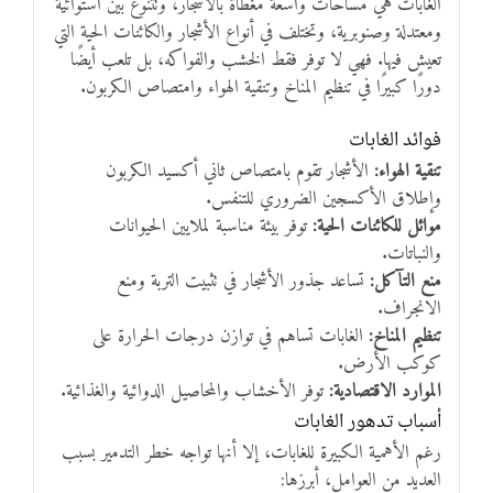
الغابات هي مساحات واسعة مغطاة بالأشجار، وتتنوع بين استوائية
ومعتدلة وصنوبرية، وتختلف في أنواع الأشجار والكائنات الحية التي
تعيش فيها. فهي لا توفر فقط الخشب والفواكه، بل تلعب أيضًا
دورًا كبيرًا في تنظيم المناخ وتنقية الهواء وامتصاص الكربون.
فوائد الغابات
تنقية الهواء:
الأشجار تقوم بامتصاص ثاني أكسيد الكربون
وإطلاق الأكسجين الضروري للتنفس.
موائل للكائنات الحية:
توفر بيئة مناسبة لملايين الحيوانات
والنباتات.
منع التآكل:
تساعد جذور الأشجار في تثبيت التربة ومنع
الانجراف.
تنظيم المناخ:
الغابات تساهم في توازن درجات الحرارة على
كوكب الأرض.
الموارد الاقتصادية:
توفر الأخشاب والمحاصيل الدوائية والغذائية.
أسباب تدهور الغابات
رغم الأهمية الكبيرة للغابات، إلا أنها تواجه خطر التدمير بسبب
العديد من العوامل، أبرزها: