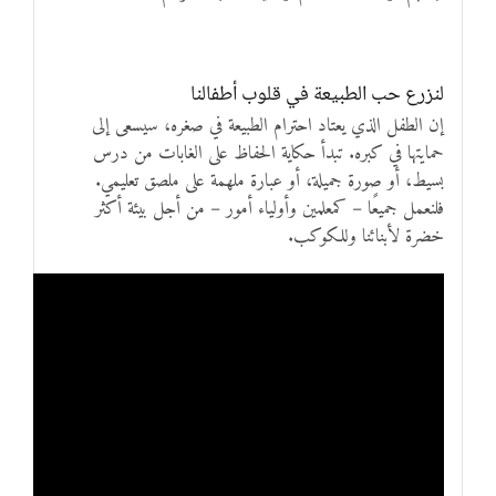
لنزرع حب الطبيعة في قلوب أطفالنا
إن الطفل الذي يعتاد احترام الطبيعة في صغره، سيسعى إلى
حمايتها في كبره. تبدأ حكاية الحفاظ على الغابات من درس
بسيط، أو صورة جميلة، أو عبارة ملهمة على ملصق تعليمي.
فلنعمل جميعًا – كمعلمين وأولياء أمور – من أجل بيئة أكثر
خضرة لأبنائنا وللكوكب.