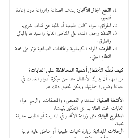
القطع الجائر للأشجار:
بهدف الصناعة والزراعة دون إعادة
تشجير.
الحرائق:
سواء كانت طبيعية أو ناتجة عن نشاط بشري.
التمدن:
زحف المدن على المناطق الغابية واستبدالها بالمباني
والطرق.
التلوث:
المواد الكيماوية والمخلفات الصناعية تؤثر على صحة
النظام البيئي.
كيف نُعلِّم الأطفال أهمية المحافظة على الغابات؟
من المهم أن يدرك الأطفال منذ سن مبكرة أدوار الغابات في
حياتنا وضرورة حمايتها، ويمكن تحقيق ذلك عبر:
الأنشطة الصفية:
استخدام القصص، والملصقات، والرسم حول
الغابات لحث الطلاب على التفكير بقيمتها.
المشاريع البيئية:
مثل زراعة الأشجار في المدرسة أو تنظيف حديقة
محلية.
الرحلات الميدانية:
زيارة محميات طبيعية أو مناطق غابية قريبة