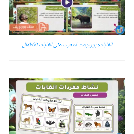
الغابات: بوربوينت لنتعرف على الغابات للأطفال