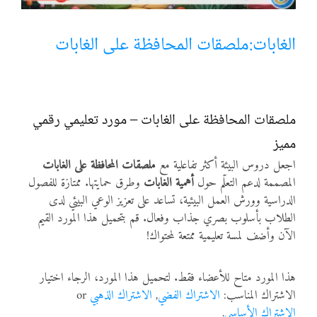
أنواع الموارد
الغابات:ملصقات المحافظة على الغابات
الألعاب التفاعلية
ملصقات المحافظة على الغابات – مورد تعليمي رقمي
مميز
اجعل دروس البيئة أكثر تفاعلية مع
ملصقات المحافظة على الغابات
المصممة لدعم التعلّم حول
أهمية الغابات
وطرق حمايتها. ممتازة للفصول
الدراسية وورش العمل البيئية، تساعد على تعزيز الوعي البيئي لدى
الطلاب بأسلوب بصري جذاب وفعال. قم بتحميل هذا المورد القيم
الآن وأضف لمسة تعليمية ممتعة لمحتواك!
هذا المورد متاح للأعضاء فقط. لتحميل هذا المورد، الرجاء اختيار
الاشتراك المناسب:
الاشتراك الفضي
,
الاشتراك الذهبي
or
الاشتراك الأساسي
.