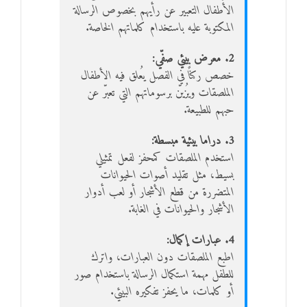
الأطفال التعبير عن رأيهم بخصوص الرسالة
المكتوبة عليه باستخدام كلماتهم الخاصة.
2. معرض بيئي صفّي:
خصص ركنًا في الفصل يُعلق فيه الأطفال
الملصقات ويُزيّن برسوماتهم التي تعبّر عن
حبهم للطبيعة.
3. دراما بيئية مبسطة:
استخدم الملصقات كمحفز لفعل تمثيلي
بسيط، مثل تقليد أصوات الحيوانات
المتضررة من قطع الأشجار أو لعب أدوار
الأشجار والحيوانات في الغابة.
4. عبارات إكمال:
اطبع الملصقات دون العبارات، واترك
للطفل مهمة استكمال الرسالة باستخدام صور
أو كلمات، ما يحفز تفكيره البيئي.