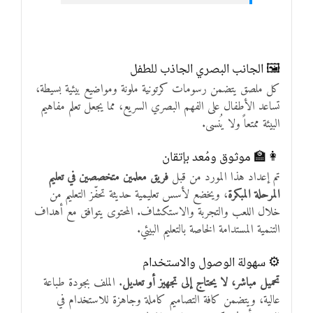
🖼 الجانب البصري الجاذب للطفل
كل ملصق يتضمن رسومات كرتونية ملونة ومواضيع بيئية بسيطة،
تساعد الأطفال على الفهم البصري السريع، مما يجعل تعلم مفاهيم
البيئة ممتعاً ولا يُنسى.
👩‍🏫 موثوق ومُعد بإتقان
تم إعداد هذا المورد من قبل
فريق معلمين متخصصين في تعليم
المرحلة المبكرة
، ويخضع لأسس تعليمية حديثة تحفّز التعليم من
خلال اللعب والتجربة والاستكشاف. المحتوى يتوافق مع أهداف
التنمية المستدامة الخاصة بالتعليم البيئي.
⚙️ سهولة الوصول والاستخدام
تحميل مباشر، لا يحتاج إلى تجهيز أو تعديل
. الملف بجودة طباعة
عالية، ويتضمن كافة التصاميم كاملة وجاهزة للاستخدام في