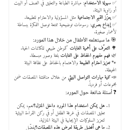
✅
سهولة الاستخدام
: مباشرة الطباعة والتعليق في الصف أو البيت
أو زاوية البيئة.
✅
يعزّز القيم الاجتماعية
مثل المسؤولية والاحترام للطبيعة.
✅
إبداع بصري
: رسومات توضيحية ممتعة توصل الفكرة ببساطة
لأعمار صغيرة.
🎯 ما سيتعلمه الأطفال من خلال هذا المورد:
🌳
التعرّف على أهمية الغابات
كموطن طبيعي للكائنات الحية.
🌿
فهم مفهوم الحفاظ على الغابات
بلغة وصور مبسطة.
🐾
تعزيز احترام الطبيعة
والاهتمام بالحفاظ على نظافة البيئة
المحيطة.
📣
تنمية مهارات التواصل البيئي
من خلال مناقشة الملصقات ضمن
مجموعات أو فردياً.
❓ أسئلة شائعة حول المورد:
هل يمكن استخدام هذا المورد داخل المنزل؟
نعم، يمكن
تعليق الملصقات في غرفة الطفل أو في ركن القراءة البيئية
لتعزيز السلوكيات الإيجابية في البيئة المنزلية.
ما هي أفضل طريقة لعرض هذه الملصقات؟
يفضّل