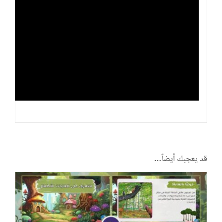
قد يعجبك أيضاً…