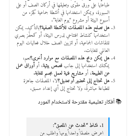
طباعتها على ورق مقوّى وتعليقها في أركان الصف أو على
السبورة، ويمكن استخدامها في أنشطة جماعية كجزء من
أسبوع البيئة أو مشروع “يوم الغابة”.
هل تصلح هذه الملصقات للأنشطة الصفية؟
بالتأكيد. يمكن
استخدامها كنشاط افتتاحي لدرس البيئة، أو كمحفّز بصري
للنقاشات الجماعية، أو لتزيين الصف خلال فعاليات اليوم
العالمي للغابات.
هل يمكن دمج هذه الملصقات مع موارد أخرى؟
نعم،
يمكنك استخدامها إلى جانب
قصص بيئية
، أو
أوراق عمل
عن الطبيعة
، أو
مشاريع فنية لعمل مجسم للغابة.
هل تحتاج إلى تحضير أو تعديل؟
لا، الملصقات جاهزة
للطباعة مباشرةً، ولا تحتاج إلى أي إعداد مسبق.
📚 أفكار تعليمية مقترحة لاستخدام المورد
1. نشاط “تحدث عن الملصق”:
اعرض ملصقاً واحداً يومياً واطلب من