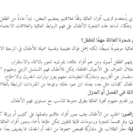
ي يُستخدم لترتيب أفراد العائلة وفقًا لعلاقتهم ببعضهم البعض. تبدأ عادةً من الطفل
 وهكذا. تساعد هذه الشجرة الأطفال على فهم الروابط العائلية والعلاقات الاجتماعي
 شجرة العائلة مهمًا للطفل؟
ئلية موضوعًا بسيطًا، لكنه يحمل فوائد تعليمية ونفسية عميقة للأطفال في المرحلة الابت
فهم الطفل أصوله ومن هم أفراد عائلته، ينمو لديه شعور بالانتماء والاستقرار.
ال التعرف على الأجيال المختلفة، يمكن للأطفال فهم التسلسل الزمني ومفهوم “ق
تفسار عن أقاربهم ومشاركة المعلومات معهم يعزز مهارات الحديث والاستماع.
أطفال كلمات مثل جد، جدة، ابن عم، خالة، وغيرها من المفردات المرتبطة بالعلاقات
لة في الفصل أو المنزل
أمور تقديم مفهوم شجرة العائلة بطرق متنوعة تتناسب مع مستوى فهم الأطفال:
الصور:
اطلب من الأطفال جلب صور أفراد عائلتهم ولصقها على كتيب أو ورقة كبي
ن:
وفر مجسمًا لشجرة ورسومات قابلة للتلوين يمكن ملؤها بأسماء وصور أفراد العائلة.
ة:
حفّز الطلاب على مشاركة قصص سمعوها من الجد أو الجدة، مما يضيف بعدًا عاطف