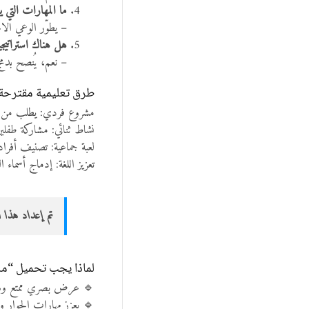
ما المهارات التي 
– يطوّر الوعي الا
هل هناك استراتيج
– نعم، يُنصح بدم
طرق تعليمية مقترحة 
مشروع فردي: يطلب من كل
نشاط ثنائي: مشاركة طفلي
لعبة جماعية: تصنيف أفراد
تعزيز اللغة: إدماج أسماء 
تم إعداد هذا ا
لماذا يجب تحميل “ما
🔹 عرض بصري ممتع وسهل
🔹 يعزز مهارات الحوار و