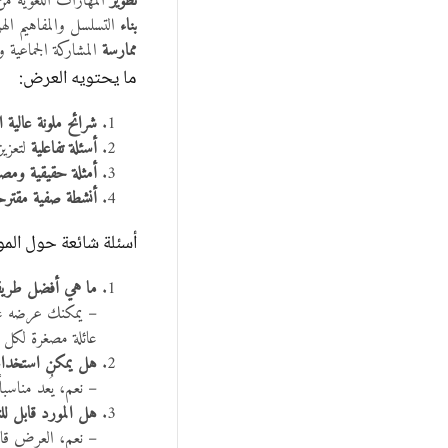
تطوير
المهارات اللغوية من 
بناء
التسلسل والمفاهيم اله
ممارسة
المشاركة الجماعية 
ما يحتويه العرض:
شرائح ملونة عالية ا
أسئلة تفاعلية
لتعزيز
أمثلة حقيقية ومص
أنشطة صفية مقترح
أسئلة شائعة حول الم
ما هي أفضل طريق
– يمكنك عرضه على
عائلة مصغرة لكل
هل يمكن استخدام ا
– نعم، يُعد مناسب
هل المورد قابل لل
– نعم، العرض قاب