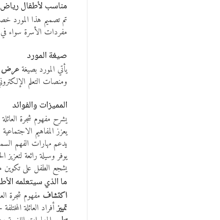
مناسب لأطفال رياض ا
تم تصميم هذا المورد خص
مفردات الأسرة سواء في بيئة
صيغة المورد
يأتي المورد بصيغة
عرض بور
ومنصات التعلم الإلكترو
المميزات والفوائد
يشرح مفهوم شجرة العائلة
يعزز المفاهيم الاجتماعية
يدعم مهارات الفهم السمع
يوفر وسيلة رائعة لتعزيز 
يشجع الطفل على تكوين مش
ما الذي سيتعلمه الأط
اكتشاف
مفهوم شجرة العائ
تمييز
أفراد العائلة المختل