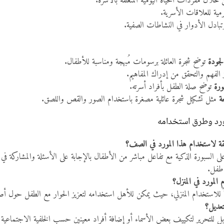
خلال مفردات الحياة اليومية المتعلقة بالأسرة.
رمية للعلاقات الأسرية.
وتبادل الأدوار في النشاطات الصفية.
لجودة
توضح شجرة العائلة برسومات مُبهجة ومناسبة للأطفال.
 الفهم والتحقق من إدراك المفاهيم.
ورة
توضح صلة الطفل بأفراد أسرته.
ة
مثل تشكيل شجرة عائلية مصغرة باستخدام الصور والقص واللصق.
ورد وطرق استخدامه
ة لاستخدام هذا المورد في الصف؟
 السبورة الذكية مع تفاعل مباشر من الأطفال بالإجابة على الأسئلة والمشاركة ف
 طفل.
لمورد في المنزل؟
اً للاستخدام المنزلي، حيث يمكن للأهل استخدامه لتعزيز الحوار مع الطفل حول أصو
تعديل؟
ل للتحرير لتكييف بعض الأسماء أو إضافة أفراد معينين حسب الخلفية الاجتماعية