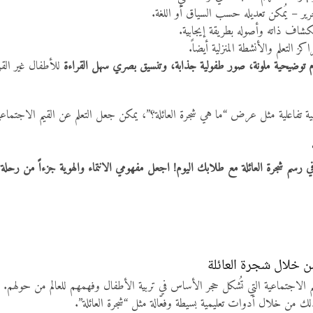
حرير – يُمكن تعديله حسب السياق أو اللغة.
اف ذاته وأصوله بطريقة إيجابية.
لتعلم والأنشطة المنزلية أيضاً.
 توضيحية ملونة، صور طفولية جذابة، وتنسيق بصري سهل القراءة
للأطفال غير القرّ
ة تفاعلية مثل عرض “ما هي شجرة العائلة؟”، يمكن جعل التعلم عن القيم الاجتماعية م
 رسم شجرة العائلة مع طلابك اليوم! اجعل مفهومي الانتماء والهوية جزءاً من رحلة تع
ن خلال شجرة العائلة
فاهيم الاجتماعية التي تُشكل حجر الأساس في تربية الأطفال وفهمهم للعالم من حولهم
ذلك من خلال أدوات تعليمية بسيطة وفعّالة مثل “شجرة العائلة”.