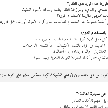
يطورها هذا المورد لدى الطفل؟
جتماعي واللغوي، ويعزز ثقة الطفل بنفسه ومعرفته لأصوله العائلية.
يات تدريس مقترحة لاستخدام المورد؟
ج أنشطة محسوسة مثل استخدام قصاصات صور أفراد الأسرة، أو إنشاء عمل فني يمثل
باستخدام المورد:
 طفل تجهيز شجرة عائلته الخاصة باستخدام صور وأسماء.
ن الحديث عن أفراد عائلتهما واكتشاف أوجه التشابه والاختلاف.
 العائلة إلى أجيال (أجداد، آباء، أطفال).
العائلة في جمل كاملة لممارسة القواعد النحوية وفهم السياق.
لمورد من قبل متخصصين في تعليم الطفولة المبكرة، ويعكس معايير تعليم الهوية والانتما
 هي شجرة العائلة؟”
 الفهم للأطفال الصغار
مهارات الفهم الاجتماعي والعاطفي.