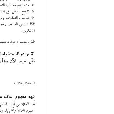
🔹 متوفر بصيغة قابلة للت
🔹 يشجع الطفل على استكش
🔹 مناسب للصفوف ومراكز ا
🖼️ يتضمن العرض
رسوم
المشغولين.
🧩 باستخدام موارد تعليمي
⏬ جاهز للاستخدام؟
حمّل العرض الآن وابدأ في
************
فهم مفهوم العائلة م
تُعد العائلة من أبرز الم
مفهوم العائلة وأهميتها، و