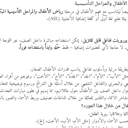
لأطفال والمراحل التأسيسية
يصاً ليتناسب مع فهم الأطفال في مرحلة
رياض الأطفال والمراحل التأسيسية المبكرة (أعمار 
 تعليم لغة أولى أو كلغة إضافية الأجنبية (ASL).
بوينت تفاعلي قابل للتنزيل
، يمكن استخدامه مباشرة داخل الصف، عبر اللوحة الذ
ني. لا حاجة لأي تحضيرات إضافية – فقط
حمّله وابدأ باستخدامه فوراً.
 بطريقة مرئية وبأسلوب تفاعلي يناسب قدرات الأطفال الصغار.
 مثل “الأب”، “الأم”، “الجد”، “الجدّة”، “الأخ”، “الأخت”، وغيرهم من أفراد العائ
ي والبصري والتفاعل الشفهي من خلال أسئلة على الشرائح ورسوم توضيحية ممتعة.
الحوار داخل الصف بين الأطفال حول عائلاتهم، مما يسهم في تطوير مهارات التحدث 
اعر الانتماء والتقدير للعائلة من خلال نشاطات تصنيف وربط الأسماء والصور بالش
فال من خلال هذا المورد؟
لة وعلاقتها بهوية الطفل.
فة حسب الأسماء والأدوار (مثل الأم، الأب، الأخت، إلخ).