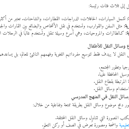
 إلى ثلاث فئات رئيسة:
:
تشمل السيارات، الحافلات، الدراجات، القطارات، والشاحنات. تعتبر من أكثر الو
ية:
مثل السفن والقوارب، وتستخدم في نقل الأشخاص والبضائع بين القارات والجزر 
ة:
كـالطائرات والمروحيات، وهي أسرع وسيلة تنقل وتُستخدم غالبًا في الرحلات الط
سائل النقل للأطفال
النقل لا يهدف فقط لتوسيع مفرداتهم اللغوية وفهمهم الناشئ للعالم، بل يساعدهم أ
وجيا وتطور المجتمع.
وسبل المحافظة عليها.
المرتبطة بقطاع النقل.
 استخدام وسائل النقل.
ئل النقل في المنهج المدرسي
أمور دمج موضوع وسائل النقل بطريقة ممتعة وتفاعلية من خلال:
ب المصورة التي تتناول وسائل النقل المختلفة.
عليمية
واضحة ومصورة تُعرض في الصف أو ركن التعلم.