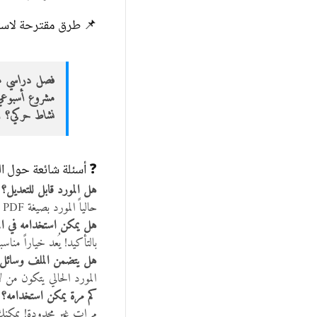
📌 طرق مقترحة لاستخ
فصل دراسي م
مشروع أسبوعي
نشاط حركي؟
اس
❓ أسئلة شائعة حول ال
هل المورد قابل للتعديل؟
حالياً المورد بصيغة PDF قابل للطباعة فقط، لكن يمكن إضافته إلى الأنشطة المدعومة رقمياً.
هل يمكن استخدامه في الم
بالتأكيد! يُعد خياراً مناسب
هل يتضمن الملف وسائل 
المورد الحالي يتكون من 
كم مرة يمكن استخدامه؟
مرات غير محدودة! يمكنك 