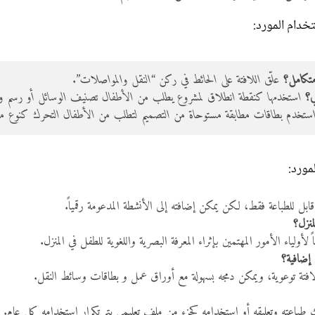
دام المورد:
تكامل؟
علّق اللافتة على الحائط في ركن “النقل والمواصلات”.
؟
استخدمها كنقطة انطلاق لمشروع يطلب من الأطفال تصنيف الوسائل أو رسم وس
تخدم بطاقات مطابقة مستوحاة من التصميم لتطلب من الأطفال التحرك كنوع من 
مورد:
نزل؟
اً لأولياء الأمور المهتمين بإثراء المعرفة البصرية واللغوية للطفل في المنزل.
إضافية؟
لافتة توعوية، ويمكن دمجه بسهولة مع أوراق عمل و بطاقات وسائط النقل.
طباعته وتعليقه أو استخدامه كجزء من ملف تعليمي يتم تكرار استخدامه كل عام.