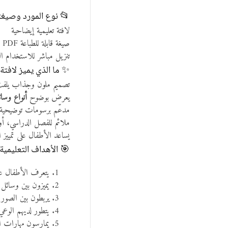
📂 نوع المورد وصيغت
لافتة تعليمية إيضاحية
صيغة قابلة للطباعة PDF
تنزيل مباشر للاستخدام ا
✨ ما الذي يميز لافت
تصميم ملون وجذاب يلفت 
يعرض بوضوح
أنواع وسائ
مدعّم برسومات توضيحية 
ملائم للفصل الدراسي، أو ر
يساعد الأطفال على تمييز
🎯 الأهداف التعليمية:
يتعرف الأطفال ع
يميزون بين وسائل 
يربطون بين الصور و
يتطور لديهم الوع
يمارسون مهارات ال