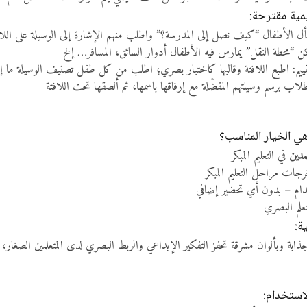
مية مقترحة:
 اسأل الأطفال “كيف نصل إلى المدرسة؟” واطلب منهم الإشارة إلى الوسيلة على اللاف
 “محطة النقل” يمارس فيه الأطفال أدوار السائق، المسافر… إلخ
قييم: اطبع اللافتة وقالبها كاختبار بصري؛ اطلب من كل طفل تصنيف الوسيلة ما إذ
ب برسم وسيلتهم المفضّلة مع إرفاقها باسمها، ثم ألصقها تحت اللافتة
هي الخيار المناسب؟
مدين
في التعليم المبكر
ات مراحل التعليم المبكر
ام – بدون أي تحضير إضافي
علم البصري
ة:
ذابة وبألوان مشرقة تحفز التفكير الإبداعي والربط البصري لدى المتعلمين الصغا
استخدام: