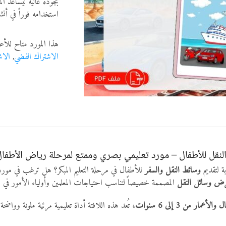
بجودة عالية ليساعد ا
استخدامه فوراً في أنشط
هذا المورد متاح للأع
الاشتراك الفضي
,
الاش
نقل للأطفال – مورد تعليمي بصري وممتع لمرحلة رياض الأطفال
 لتقديم
وسائط النقل والسفر
للأطفال في مرحلة التعليم المبكر؟ هل ترغب في مورد
رض وسائل النقل
المصممة خصيصاً لتناسب احتياجات المعلمين وأولياء الأمور في
مار من 3 إلى 6 سنوات
، تُعد هذه اللافتة أداة تعليمية مرئية ملونة وواض