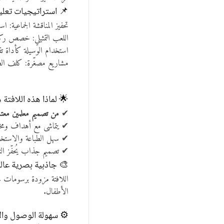
📌 استراتيجيات تعلي
تحفيز المناقشة الجماعية:
اللعب التمثيلي: خصص ركن
استخدام الوسيلة كأداة ت
مشاريع مصغّرة: كلف الطلا
🌟 لماذا هذه اللافتة 
✔
من تصميم معلمين معت
✔ يتماشى مع أهداف ومخرج
✔ سهل الطباعة والاستخد
✔ تصميم جذاب يُحفّز الت
🎨 جاذبية بصرية عالي
اللافتة مزودة برسومات ج
الأطفال.
⚙️ سهولة الوصول وال