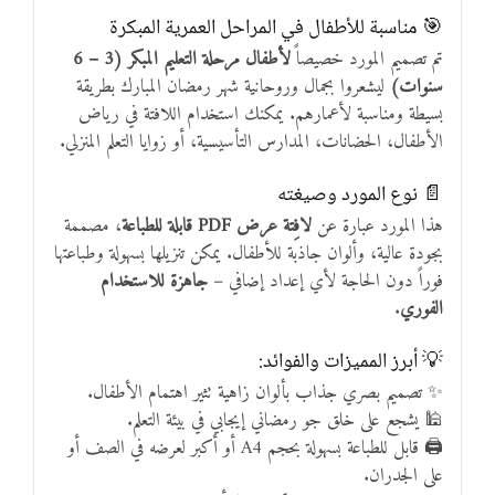
🎯 مناسبة للأطفال في المراحل العمرية المبكرة
تم تصميم المورد خصيصاً
لأطفال مرحلة التعليم المبكر (3 – 6
سنوات)
ليشعروا بجمال وروحانية شهر رمضان المبارك بطريقة
بسيطة ومناسبة لأعمارهم. يمكنك استخدام اللافتة في رياض
الأطفال، الحضانات، المدارس التأسيسية، أو زوايا التعلم المنزلي.
📄 نوع المورد وصيغته
هذا المورد عبارة عن
لافِتة عرض PDF قابلة للطباعة
، مصممة
بجودة عالية، وألوان جاذبة للأطفال. يمكن تنزيلها بسهولة وطباعتها
فوراً دون الحاجة لأي إعداد إضافي –
جاهزة للاستخدام
الفوري
.
💡 أبرز المميزات والفوائد:
✨ تصميم بصري جذاب بألوان زاهية تثير اهتمام الأطفال.
🕌 يشجع على خلق جو رمضاني إيجابي في بيئة التعلم.
🖨 قابل للطباعة بسهولة بحجم A4 أو أكبر لعرضه في الصف أو
على الجدران.