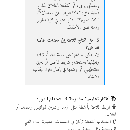
رمضاني يومي، أو كنقطة انطلاق لطرح
أسئلة مثل: “ماذا تعرف عن رمضان؟”،
“لماذا نصوم؟”، مما يساهم في تنمية الحوار
واللغة لدى الأطفال.
5. هل تحتاج اللافتة إلى معدات خاصة
للعرض؟
لا. يمكن طباعتها على ورقة A4 أو A3،
وتعليقها باستخدام شريط لاصق أو تعليق
مغناطيسي أو وضعها في إطار ملون لجذب
الانتباه.
📚 أفكار تعليمية مقترحة لاستخدام المورد
🧠 اربط اللافتة بأنشطة مثل الرسم والتلوين لفوانيس رمضان أو
الهلال.
👂 استخدمها كنقطة تركيز في الجلسات القصيرة حول القيم
الرمضانية مثل الصدق والصبر.