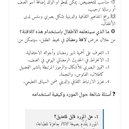
🎨 مناسب للتخصيص: يمكن للمعلم أو الوالد إضافة اسم الصف
أو رسالة ترحيب.
🙌 يرسخ المفاهيم الثقافية والدينية بشكل بصري وسلس لدى
الأطفال.
⚙️ ما الذي سيتعلمه الأطفال باستخدام هذه اللافتة؟
من خلال عرض
لافتة رمضان
في محيط الطفل، سيتمكن من:
التعرف على أهمية شهر رمضان وأجوائه الاحتفالية.
الانخراط في الحديث الرمضاني اليومي في الصف.
التمييز البصري للأشكال والرموز المرتبطة بالشهر الفضيل
كالهلال، الفانوس، والنجمة.
تعزيز الارتباط الثقافي والديني ضمن السياق التعليمي.
❓ أسئلة شائعة حول المورد وكيفية استخدامه
1. هل المورد قابل للتعديل؟
المورد يُقدَّم بصيغة PDF جاهزة للطباعة،