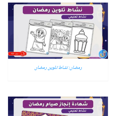
رمضان: نشاط تلوين رمضان