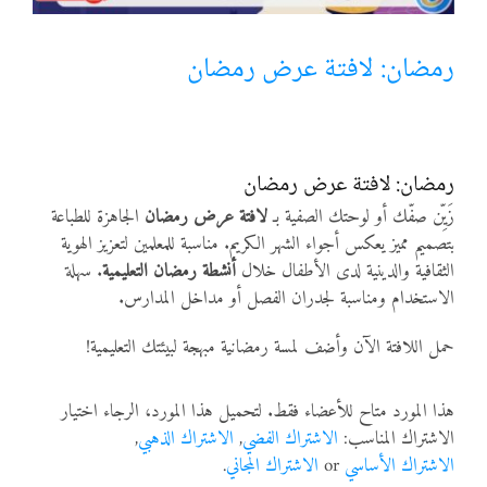
أنواع الموارد
رمضان: لافتة عرض رمضان
الألعاب التفاعلية
رمضان: لافتة عرض رمضان
زَيِّن صفّك أو لوحتك الصفية بـ
لافتة عرض رمضان
الجاهزة للطباعة
بتصميم مميز يعكس أجواء الشهر الكريم. مناسبة للمعلمين لتعزيز الهوية
الثقافية والدينية لدى الأطفال خلال
أنشطة رمضان التعليمية
. سهلة
الاستخدام ومناسبة لجدران الفصل أو مداخل المدارس.
حمل اللافتة الآن وأضف لمسة رمضانية مبهجة لبيئتك التعليمية!
هذا المورد متاح للأعضاء فقط. لتحميل هذا المورد، الرجاء اختيار
الاشتراك المناسب:
الاشتراك الفضي
,
الاشتراك الذهبي
,
الاشتراك الأساسي
or
الاشتراك المجاني
.