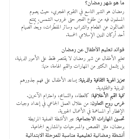
ما هو شهر رمضان؟
رمضان هو الشهر التاسع في التقويم الهجري، حيث يصوم
المسلمون فيه من طلوع الفجر حتى غروب الشمس. يمتنع
الصائمون عن الطعام والشراب وسائر المفطّرات، ويُعدّ الصيام
أحد أركان الدين الإسلامي الخمسة.
فوائد تعليم الأطفال عن رمضان
تعليم الأطفال عن شهر رمضان لا يقتصر فقط على الأمور الدينية،
بل يشمل الكثير من المهارات والقيم الهامة، منها:
تعزيز الهوية الثقافية والدينية:
يساعد الأطفال على فهم جذورهم
الدينية والتقليدية.
تنمية القيم الأخلاقية:
كالعطاء، والتسامح، واحترام الآخرين.
غرس روح التعاون:
من خلال العمل الجماعي في إعداد وجبات
الإفطار أو المساهمة في الأعمال الخيرية.
تحسين المهارات الاجتماعية:
عبر الأنشطة الصفية المرتبطة
برمضان، مثل القصص والمسرحيات والمشاريع الجماعية.
أنشطة رمضانية تعليمية مناسبة للمرحلة الابتدائية