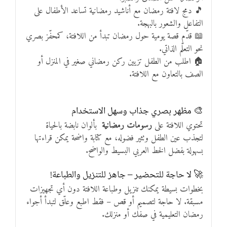
🎵 دمج لافتة رمضان مع أناشيد رمضانية تساعد الأطفال على
التفاعل والشعور بالبهجة.
📖 قدّم قصة يومية حول رمضان تبدأ من اللافتة، كمحفّز بصري
نحو التعلّم الذاتي.
🏠 اطلب من الطفل تزيين ركن رمضاني صغير في المنزل أو
الصف بالتعاون مع اللافتة.
🎨 مظهر بصري جذاب وسهل الاستخدام
تحتوي اللافتة على
رسومات رمضانية
بألوان نابضة بالحياة
لتجذب عين الطفل وتثير فضوله، مع كتابة واضحة يمكن قراءتها
بسهولة بفضل الخط العربي البسيط والواضح.
🚀 لا حاجة للتحضير – جاهز للتنزيل والطباعة!
بخطوات بسيطة يمكنك تنزيل وطباعة اللافتة دون أي تجهيزات
مسبقة. لا حاجة لتصميم أو قص – فقط اطبع وعلّق لتبدأ أجواء
رمضان التعليمية في صفك أو منزلك.