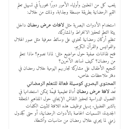
يلعب كل من المعلمين وأولياء الأمور دورًا محورياً في تسهيل تعلم
القيم الرمضانية بطريقة مبسطة وجذابة. وذلك من خلال:
استخدام الأدوات البصرية مثل
لافتات عرض رمضان
داخل
بيئة التعلم لتحفيز الانخراط والمشاركة.
تنظيم أركان رمضانية تحتوي على وسائط معرفية مثل صور الهلال
والفوانيس والقرآن الكريم.
فتح نقاشات صفية حول مواضيع مثل: لماذا نصوم؟ ماذا نتعلم
من رمضان؟ كيف نساعد الآخرين؟
تشجيع الأطفال على مشاركة تجاربهم اليومية خلال رمضان في
دفتر ملاحظات خاص.
المحتوى البصري كوسيلة فعالة للتعلم الرمضاني
تُعد
لافتة عرض رمضان
أداة تعليمية قيمّة يمكن استخدامها في
الفصول الدراسية لتحفيز النقاش الإيجابي حول المفاهيم المتعلقة
بالشهر الفضيل. يسهل توظيف هذه اللافتة لتثبيت الكلمات
الجديدة، التسميات الخاصة بالأدوات الرمضانية، أو حتى كجدول
زمني لما يجري خلال رمضان من مناسبات وأنشطة.