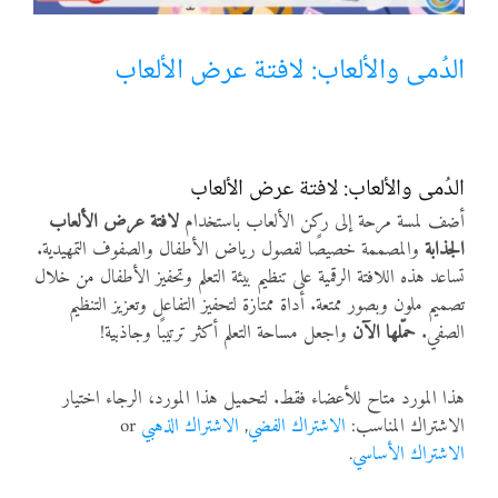
أنواع الموارد
الدُمى والألعاب: لافتة عرض الألعاب
الألعاب التفاعلية
الدُمى والألعاب: لافتة عرض الألعاب
أضف لمسة مرحة إلى ركن الألعاب باستخدام
لافتة عرض الألعاب
الجذابة
والمصممة خصيصًا لفصول رياض الأطفال والصفوف التمهيدية.
تساعد هذه اللافتة الرقمية على تنظيم بيئة التعلم وتحفيز الأطفال من خلال
تصميم ملون وبصور ممتعة. أداة ممتازة لتحفيز التفاعل وتعزيز التنظيم
الصفي.
حمّلها الآن
واجعل مساحة التعلم أكثر ترتيبًا وجاذبية!
هذا المورد متاح للأعضاء فقط. لتحميل هذا المورد، الرجاء اختيار
الاشتراك المناسب:
الاشتراك الفضي
,
الاشتراك الذهبي
or
الاشتراك الأساسي
.