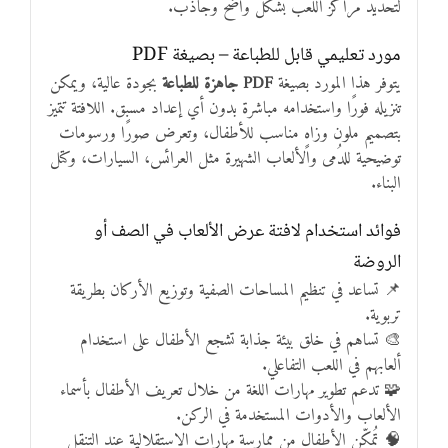
لتحديد مراكز اللعب بشكل واضح وجاذب.
مورد تعليمي قابل للطباعة – بصيغة PDF
يتوفر هذا المورد بصيغة
PDF جاهزة للطباعة
بجودة عالية، ويمكن
تنزيله فورًا واستخدامه مباشرة بدون أي إعداد مسبق. اللافتة تتميز
بتصميم ملون وزاهٍ مناسب للأطفال، وتعرض صورًا ورسومات
توضيحية للدُمى والألعاب الشهيرة مثل العرائس، السيارات، وكتل
البناء.
فوائد استخدام لافتة عرض الألعاب في الصف أو
الروضة
📌 تساعد في تنظيم المساحات الصفية وتوزيع الأركان بطريقة
تربوية.
🎨 تساهم في خلق بيئة جذابة تشجع الأطفال على استخدام
ألعابهم في اللعب التفاعلي.
🧩 تدعم تطوير مهارات اللغة من خلال تعريف الأطفال بأسماء
الألعاب والأدوات المستخدمة في الركن.
🧠 تُمكّن الأطفال من ممارسة مهارات الاستقلالية عند التنقل