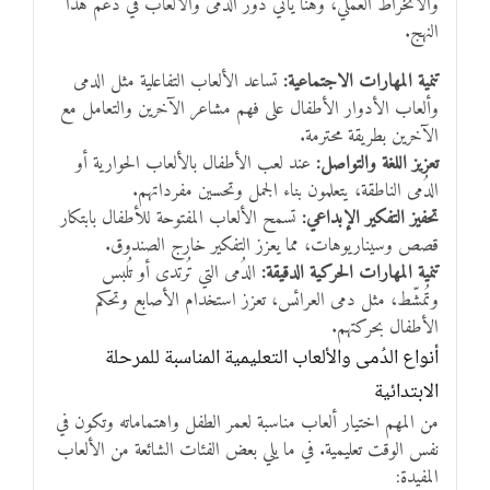
والانخراط العملي، وهنا يأتي دور الدُمى والألعاب في دعم هذا
النهج.
تنمية المهارات الاجتماعية:
تساعد الألعاب التفاعلية مثل الدمى
وألعاب الأدوار الأطفال على فهم مشاعر الآخرين والتعامل مع
الآخرين بطريقة محترمة.
تعزيز اللغة والتواصل:
عند لعب الأطفال بالألعاب الحوارية أو
الدُمى الناطقة، يتعلمون بناء الجمل وتحسين مفرداتهم.
تحفيز التفكير الإبداعي:
تسمح الألعاب المفتوحة للأطفال بابتكار
قصص وسيناريوهات، مما يعزز التفكير خارج الصندوق.
تنمية المهارات الحركية الدقيقة:
الدُمى التي تُرتدى أو تُلبس
وتُمشّط، مثل دمى العرائس، تعزز استخدام الأصابع وتحكم
الأطفال بحركتهم.
أنواع الدُمى والألعاب التعليمية المناسبة للمرحلة
الابتدائية
من المهم اختيار ألعاب مناسبة لعمر الطفل واهتماماته وتكون في
نفس الوقت تعليمية. في ما يلي بعض الفئات الشائعة من الألعاب
المفيدة: