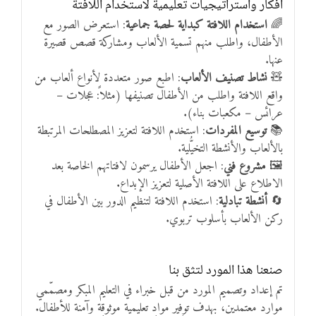
أفكار واستراتيجيات تعليمية لاستخدام اللافتة
🌈
استخدام اللافتة كبداية لحصة جماعية
: استعرض الصور مع
الأطفال، واطلب منهم تسمية الألعاب ومشاركة قصص قصيرة
عنها.
🧸
نشاط تصنيف الألعاب
: اطبع صور متعددة لأنواع ألعاب من
واقع اللافتة واطلب من الأطفال تصنيفها (مثلاً: عجلات –
عرائس – مكعبات بناء).
📚
توسيع المفردات
: استخدم اللافتة لتعزيز المصطلحات المرتبطة
بالألعاب والأنشطة التخيُّلية.
🖼️
مشروع فني
: اجعل الأطفال يرسمون لافتاتهم الخاصة بعد
الاطلاع على اللافتة الأصلية لتعزيز الإبداع.
🔄
أنشطة تبادلية
: استخدم اللافتة لتنظيم الدور بين الأطفال في
ركن الألعاب بأسلوب تربوي.
صنعنا هذا المورد لتثق بنا
تم إعداد وتصميم المورد من قبل خبراء في التعليم المبكر ومصمّمي
موارد معتمدين، بهدف توفير مواد تعليمية موثوقة وآمنة للأطفال.