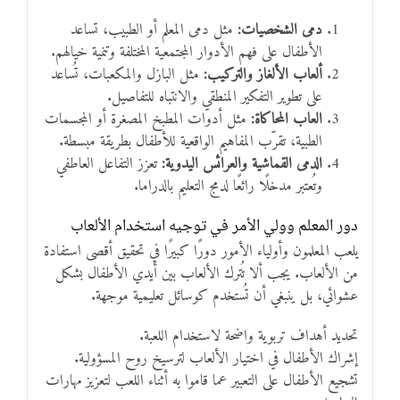
دمى الشخصيات:
مثل دمى المعلم أو الطبيب، تساعد
الأطفال على فهم الأدوار المجتمعية المختلفة وتنمية خيالهم.
ألعاب الألغاز والتركيب:
مثل البازل والمكعبات، تُساعد
على تطوير التفكير المنطقي والانتباه للتفاصيل.
العاب المحاكاة:
مثل أدوات المطبخ المصغرة أو المجسمات
الطبية، تقرّب المفاهيم الواقعية للأطفال بطريقة مبسطة.
الدمى القماشية والعرائس اليدوية:
تعزز التفاعل العاطفي
وتُعتبر مدخلًا رائعًا لدمج التعليم بالدراما.
دور المعلم وولي الأمر في توجيه استخدام الألعاب
يلعب المعلمون وأولياء الأمور دورًا كبيرًا في تحقيق أقصى استفادة
من الألعاب. يجب ألا تُترك الألعاب بين أيدي الأطفال بشكل
عشوائي، بل ينبغي أن تُستخدم كوسائل تعليمية موجهة.
تحديد أهداف تربوية واضحة لاستخدام اللعبة.
إشراك الأطفال في اختيار الألعاب لترسيخ روح المسؤولية.
تشجيع الأطفال على التعبير عما قاموا به أثناء اللعب لتعزيز مهارات