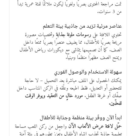
تمت مراجعة المحتوى بصريًا ولغويًا ليكون ملائمًا لفئة عمرية تبدأ
من 3 سنوات.
عناصر مرئية تزيد من جاذبية بيئة التعلم
تحتوي اللافتة على
رسومات ملونة جذابة
وشخصيات مصورة
مريحة بصريًا للأطفال، مما يضيف عنصرًا بصريًا ممتعًا داخل
الصف. كما أن تصميمها يتماشى مع ديكورات رياض الأطفال
ويمنح الصف مظهرًا منظمًا ومهنيًا.
سهولة الاستخدام والوصول الفوري
يمكنك الحصول على الملف مباشرة بعد التحميل – لا حاجة
للتحضير أو التعديل. فقط اطبعه وعلّقه في الركن المناسب داخل
صفّك أو غرفة الطفل.
مورد خالٍ من التعقيد ويوفر الوقت
للمعلّمين.
ابدأ الآن ووفّر بيئة منظمة وجذابة للأطفال
حمّل لافتة عرض الألعاب الآن
واجعل من ركن اللعب مساحة
تعليمية جاذبة تجذب انتباه الأطفال وتُعزز تطورهم في بيئة آمنة