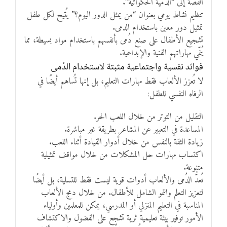
القصة إلى “الدمية الحكواتية”.
تنظيم نشاط يومي بعنوان “من يمثل الدور اليوم؟” يُتيح لكل طفل
تمثيل دور معين باستخدام الدمى.
تشجيع الأطفال على صنع دُمى بأنفسهم باستخدام مواد بسيطة، مما
يُنمّي مهاراتهم الفنية والإبداعية.
فوائد نفسية واجتماعية مثبتة لاستخدام الدُمى
لا تُعزز الألعاب فقط مهارات التعليم، بل إنها تُساهم أيضًا في
الرفاه النفسي للطفل:
التقليل من التوتر من خلال اللعب الحر.
المساعدة في التعبير عن المشاعر بطريقة غير مباشرة.
زيادة الثقة بالنفس من خلال أدوار القيادة أثناء اللعب.
اكتساب مهارات حل المشكلات من خلال مواقف تمثيلية
متنوعة.
تُعدُّ الدُمى والألعاب أدوات قوية ليست فقط للتسلية، بل أيضًا
لتعزيز التعلم والنمو الشامل للأطفال. من خلال دمج الألعاب
المناسبة في التعليم المنزلي أو المدرسي، يمكن للمعلمين وأولياء
الأمور توفير بيئة تعليمية ثرية تشجع على الفضول والاكتشاف