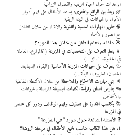
الوحدات حول الحياة الريفية والفصول الزراعية
🌿
ربط بين الواقع والمحتوى:
يساعد الأطفال على فهم أدوار
الأفراد والحيوانات في البيئة الريفية
🧠
تطوير المهارات الحسية واللغوية
والانتباه من خلال التفاعل
مع الصور والأسماء
🎯 ماذا سيتعلم الطفل من خلال هذا المورد؟
👧
يتعلم التعرف على الشخصيات في المزرعة
(كالمزارع، العاملة
في الحظيرة، السائق…)
🦆
يتعرف على حيوانات المزرعة الأساسية
(البقرة، الدجاجة،
الحصان، الخروف، البطّة…)
🔈
ينمي مهارات الاستماع والملاحظة
من خلال الأنشطة التفاعلية
🔤
يمارس النطق وقراءة الكلمات البسيطة
المرتبطة بالحيوانات
والأشخاص
📚
يكتسب القدرة على تصنيف وفهم الوظائف ودور كل عنصر
في المزرعة
❓ الأسئلة الشائعة حول مورد “في المزرعة”
1. هل هذا الكتاب مناسب لجميع الأطفال في مرحلة الروضة؟