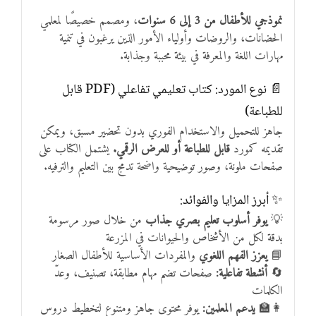
نموذجي للأطفال من 3 إلى 6 سنوات
، ومصمم خصيصًا لمعلمي
الحضانات، والروضات وأولياء الأمور الذين يرغبون في تنمية
مهارات اللغة والمعرفة في بيئة محببة وجذابة.
📄 نوع المورد: كتاب تعليمي تفاعلي (PDF قابل
للطباعة)
جاهز للتحميل والاستخدام الفوري بدون تحضير مسبق، ويمكن
تقديمه كمورد
قابل للطباعة أو للعرض الرقمي.
يشتمل الكتاب على
صفحات ملونة، وصور توضيحية واضحة تدمج بين التعليم والترفيه.
✨ أبرز المزايا والفوائد:
💡
يوفر أسلوب تعليم بصري جذاب
من خلال صور مرسومة
بدقة لكل من الأشخاص والحيوانات في المزرعة
📘
يعزز الفهم اللغوي
والمفردات الأساسية للأطفال الصغار
🔄
أنشطة تفاعلية:
صفحات تضم مهام مطابقة، تصنيف، وعدّ
الكلمات
👩‍🏫
يدعم المعلمين:
يوفر محتوى جاهز ومتنوع لتخطيط دروس