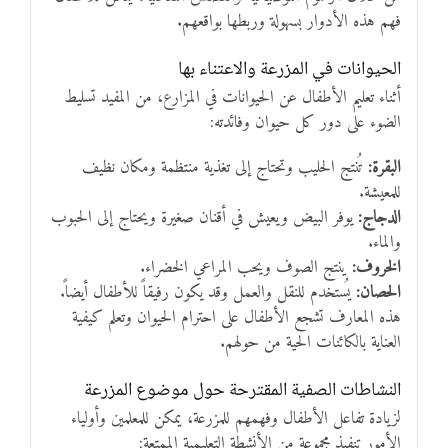
فهم هذه الأدوار بسهولة وربطها بواقعهم.
الحيوانات في المزرعة والاعتناء بها
أثناء تعليم الأطفال عن الحيوانات في المزارع، من المفيد تسليط
الضوء على دور كل حيوان وفائدته:
البقرة:
تُنتج الحليب وتحتاج إلى تغذية منتظمة ومكان نظيف
للمعيشة.
الدجاج:
يوفر البيض ويعيش في أقنان صغيرة ويحتاج إلى الحبوب
والماء.
الخروف:
ينتج الصوف ويحب المراعي الخضراء.
الحصان:
يُستخدم للنقل والعمل وقد يكون رفيقاً للأطفال أيضاً.
هذه المعارف تشجع الأطفال على احترام الحيوان وتعلم كيفية
العناية بالكائنات الحية من حولهم.
النشاطات الصفية المقترحة حول موضوع المزرعة
لزيادة تفاعل الأطفال وفهمهم للمزرعة، يمكن للمعلمين وأولياء
الأمور تنفيذ مجموعة من الأنشطة التعليمية الممتعة: