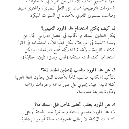
نعم! تم تصميم الكتاب للأطفال من عمر 3 إلى 6 سنوات.
الرسومات التوضيحية تساعد على التعلّم البصري، والمحتوى بسيط
ومناسب للمستوى اللغوي للأطفال في السنوات المبكرة.
2. كيف يمكنني استخدام هذا المورد التعليمي؟
يمكن للمعلمين استخدام الكتاب في الفصل الدراسي كجزء من
وحدة “الحياة في المزرعة”. يمكن أيضًا للآباء استخدامه في المنزل
ككتاب للقراءة والأنشطة المشتركة. تُطبع الصفحات ويمكن
استخدامها كنشاطات مستقلة (قص ولصق، تلوين، مطابقة).
3. هل هذا المورد مناسب للمتعلمين الجدد للغة؟
بالتأكيد! الكتاب مناسب تمامًا للأطفال الذين يتعلمون اللغة العربية
كلغة ثانية، حيث يحتوي على صور داعمة ومفردات واضحة
ومكررة بطريقة مدروسة.
4. هل المورد يتطلب تحضير خاص قبل استخدامه؟
لا، هذا المورد مصمم ليُستخدم مباشرة بعد الطباعة أو على
الشاشات الذكية. لا يتطلب تحضيرات سابقة أو مواد إضافية.