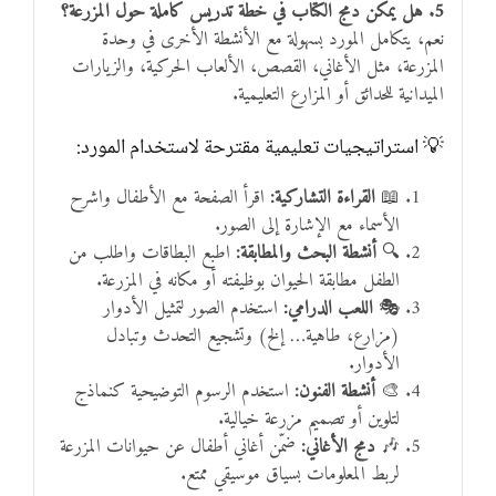
5. هل يمكن دمج الكتاب في خطة تدريس كاملة حول المزرعة؟
نعم، يتكامل المورد بسهولة مع الأنشطة الأخرى في وحدة
المزرعة، مثل الأغاني، القصص، الألعاب الحركية، والزيارات
الميدانية للحدائق أو المزارع التعليمية.
💡 استراتيجيات تعليمية مقترحة لاستخدام المورد:
📖
القراءة التشاركية:
اقرأ الصفحة مع الأطفال واشرح
الأسماء مع الإشارة إلى الصور.
🔍
أنشطة البحث والمطابقة:
اطبع البطاقات واطلب من
الطفل مطابقة الحيوان بوظيفته أو مكانه في المزرعة.
🎭
اللعب الدرامي:
استخدم الصور لتمثيل الأدوار
(مزارع، طاهية… إلخ) وتشجيع التحدث وتبادل
الأدوار.
🎨
أنشطة الفنون:
استخدم الرسوم التوضيحية كنماذج
لتلوين أو تصميم مزرعة خيالية.
🎶
دمج الأغاني:
ضمّن أغاني أطفال عن حيوانات المزرعة
لربط المعلومات بسياق موسيقي ممتع.