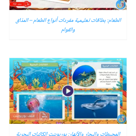
الطعام: بطاقات تعليمية مفردات أنواع الطعام – المذاق
والقوام
المحيطات والبحار والأنهار: بوربوينت الكائنات البحرية