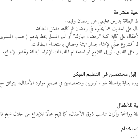
مية مقترحة
 البطاقة بدرس تعليمي عن رمضان وقيمه.
ل على الحديث عما يحبونه في رمضان ثم كتابته داخل البطاقة.
طفال على كتابة كلمة “رمضان مبارك” أو اسم المستلم بخط يدهم (حسب المستوى
ط كمشروع صفّي لإنشاء جدار تهنئة رمضاني باستخدام البطاقات.
ل اللصق بالورق اللامع أو استخدام الملصقات لإثراء البطاقة وتحفيز الإبداع.
قِبل مختصين في التعليم المبكر
ويره بعناية بواسطة خبراء تربويين ومتخصصين في تصميم موارد الأطفال، ليتوافق مع مخ
ة للأطفال
يطة وواضحة وألوان تناسب ذوق الأطفال. كما تتيح مجالًا للإبداع من خلال نسخ فارغ
استخدام
مورد.