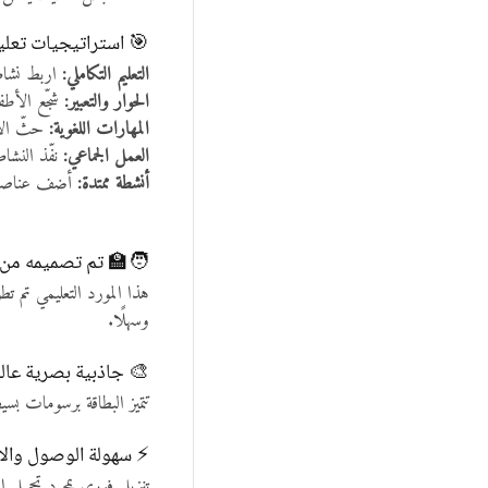
🎯 استراتيجيات تعلي
التعليم التكاملي:
اربط نشاط
الحوار والتعبير:
شجّع الأطفا
المهارات اللغوية:
حثّ الأ
العمل الجماعي:
نفّذ النشا
أنشطة ممتدة:
أضف عناصر مث
🧑‍🏫 تم تصميمه من 
هذا المورد التعليمي تم تط
وسهلًا.
🎨 جاذبية بصرية عالي
تتميز البطاقة برسومات بس
⚡ سهولة الوصول وال
تنزيل فوري بمجرد تحميل ال