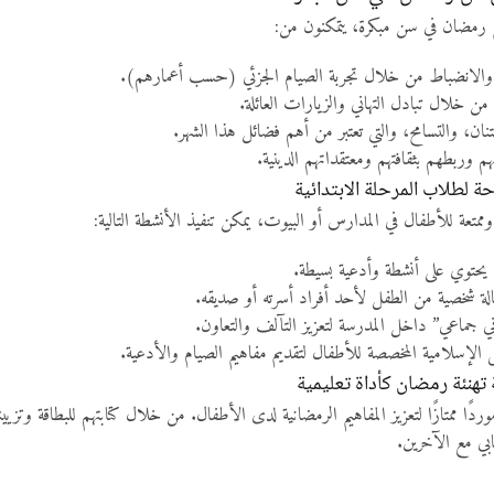
يم رمضان في سن مبكرة، يتمكنون من:
 والانضباط من خلال تجربة الصيام الجزئي (حسب أعمارهم).
 من خلال تبادل التهاني والزيارات العائلة.
تنان، والتسامح، والتي تعتبر من أهم فضائل هذا الشهر.
يهم وربطهم بثقافتهم ومعتقداتهم الدينية.
 لطلاب المرحلة الابتدائية
ممتعة للأطفال في المدارس أو البيوت، يمكن تنفيذ الأنشطة التالية:
 يحتوي على أنشطة وأدعية بسيطة.
الة شخصية من الطفل لأحد أفراد أسرته أو صديقه.
ني جماعي” داخل المدرسة لتعزيز التآلف والتعاون.
 الإسلامية المخصصة للأطفال لتقديم مفاهيم الصيام والأدعية.
تهنئة رمضان كأداة تعليمية
موردًا ممتازًا لتعزيز المفاهيم الرمضانية لدى الأطفال. من خلال كتابتهم للبطاقة و
ابي مع الآخرين.