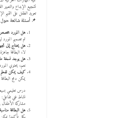
تنمية المهارات الحركية ا
تشجيع الإبداع والتعبير ال
تعويد الطفل على القيم الإ
📌 أسئلة شائعة حول 
هل المورد مخصص
تم تصميم المورد ل
هل يحتاج إلى تجه
لا، البطاقة جاهزة
هل يوجد نسخة ملو
نعم، يحتوي المورد 
كيف يمكن للمعلم 
يمكن دمج البطاق
درس تعليمي بسيط
نشاط فني تفاعلي: ا
مشاركة الأطفال ببط
هل البطاقة مناسبة 
بكل تأكيد! يمكن لل