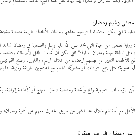
خرى. وتُعد المدارس والمنازل بيئة مهيأة لنقل هذه القيم، خاصة باستخدام وسائل تع
 معاني وقيم رمضان
تعليمية التي يمكن استخدامها لتوضيح مفاهيم رمضان للأطفال بطريقة مبسطة وشي
رواية قصص عن حياة النبي محمد صلى الله عليه وسلم والصحابة في رمضان تساعد الأطف
مثل “بطاقة تهنئة رمضان المبارك” التي يمكن أن يُقدمها الطفل لأصدقائه وعائلته، وه
 للأطفال التعبير عن فهمهم لرمضان من خلال الرسم، والتلوين، وصنع الفوانيس، و
ل الخيرية:
مثل جمع التبرعات أو مشاركة الطعام مع المحتاجين بطريقة رمزية، مما يغ
مّن المؤسسات التعليمية برامج وأنشطة رمضانية داخل المنهاج أو كأنشطة إثرائ
أهل مع أطفالهم خلال هذا الشهر عن طريق الحديث معهم عن أهمية رمضان، وأسب
ال عن رمضان في سن مبكرة