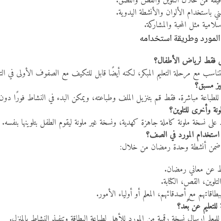
لدقيقة من خلال التلوين والقص واللصق.
فني باستخدام الألوان والأنشطة اليدوية.
سلامية مثل المحبة والمشاركة.
المورد وطريقة استخدامه
 فقط لرياض الأطفال؟
يتناسب مع مرحلة التعليم المبكر، لكنه أيضًا قابل للتكيف مع الصفوف الأولى في الت
يز مسبق؟
 للطباعة مباشرة. فقط قم بتنزيل الملف وطباعته، ويمكن البدء في النشاط فورًا دون
نة وأخرى للتلوين؟
على نسخة ملونة كاملة جاهزة كهدية، ونسخة غير ملونة ليقوم الطفل بتلوينها بنفسه.
استخدام المورد في الصف؟
ة ضمن أنشطة وحدة رمضان من خلال:
 عن معاني رمضان.
لتلوين، القص، الكتابة.
اقاتهم مع أصدقائهم، المعلم أو أولياء الأمور.
للتعليم عن بُعد؟
معلم إرسال نسخة رقمية من المورد للأهل لطباعة البطاقة وتنفيذ النشاط بالمنزل.