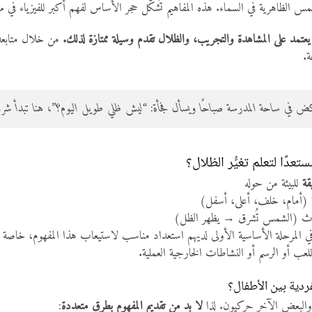
 الظاهرية في السماء. هذه المفاهيم تُشكّل حجر الأساس لفهم أكبر للفيزياء في م
ر يعتمد على المشاهدة والتجريب، والظلال تقدم وسيلة ممتازة لذلك.
من خلال متابعة 
ة.
كض في ساحة المدرسة صباحًا ويسأل فجأة: “ليش ظلي طويل اليوم؟”، هنا تبدأ شرار
دًا لتعلم تغيُّر الظلال؟
قة
للبيئة من حوله
ة (أمام، خلف، أعلى، أسفل)
داث (الشمس تُشرق → يظهر الظل)
 أو الرسم أو النشاطات الخارجية العملية.
ردية بين الأطفال؟
البعض الآخر حركيون. لذا
لا بد من تقديم المفهوم بطرق متعددة
: