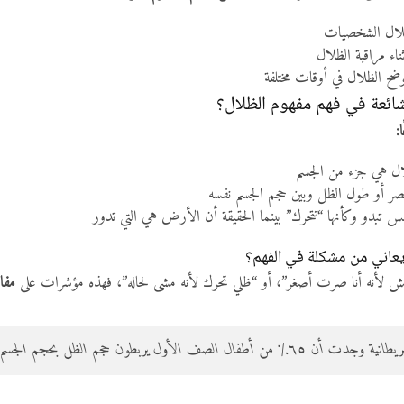
لال الشخصيات
ء مراقبة الظلال
ح الظلال في أوقات مختلفة
ائعة في فهم مفهوم الظلال؟
:
لال هي جزء من الجسم
صر أو طول الظل وبين حجم الجسم نفسه
 تبدو وكأنها “تتحرك” بينما الحقيقة أن الأرض هي التي تدور
عاني من مشكلة في الفهم؟
مش لأنه أنا صرت أصغر”، أو “ظلي تحرك لأنه مشى لحاله”، فهذه مؤشرات على
مفا
ل يربطون حجم الظل بحجم الجسم فقط، دون اعتبار زاوية الضوء أو موقع الشمس.