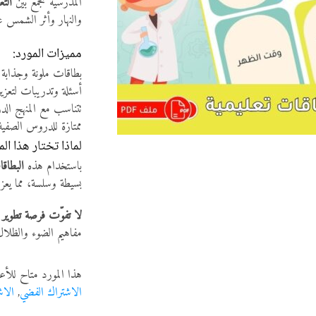
المدرسية تجمع بين
التع
والنهار وأثر الشمس ع
مميزات المورد:
بطاقات ملونة وجذابة بصيغة PDF قابلة للطباعة أو ا
أسئلة وتدريبات لتعزيز
تتناسب مع المنهج الد
ممتازة للدروس الصفية، 
لماذا تختار هذا ال
باستخدام هذه
البطاقا
بسيطة وسلسة، مما يعزز
لا تفوّت فرصة تطوير
مفاهيم الضوء والظلال 
هذا المورد متاح للأع
الاشتراك الفضي
,
الاش