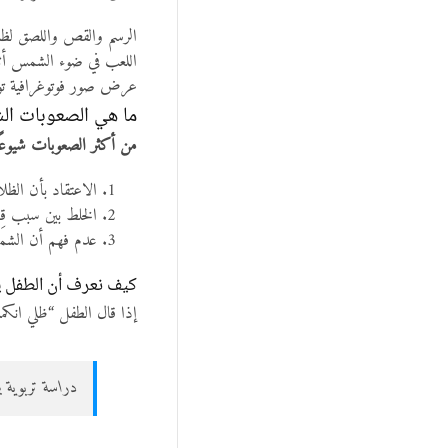
الرسم والقص واللصق لظ
اللعب في ضوء الشمس أثنا
عرض صور فوتوغرافية توض
ما هي الصعوبات الش
من أكثر الصعوبات شيوعًا
الاعتقاد بأن الظ
الخلط بين سبب قِ
عدم فهم أن الشمس
كيف نعرف أن الطفل ي
إذا قال الطفل “ظلي انك
دراسة تربوية بريطانية وجدت أن ٦٥٪ من أطفال الصف الأو