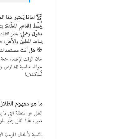
🏆 لماذا يُعتبر هذا ا
يُبسّط المفاهيم المعقّدة:
يش
مشوّق وعملي:
يحفز التفاعل
يساعد المعلمين والأهل:
بت
🎯 هل أنت مستعد لتع
حان الوقت لإضفاء متعة
حولنا. مناسبة للمدارس و
تُستكشف!
ما هو مفهوم الظلال 
الظل هو المنطقة التي ل
معين. هذا الظل يتغير طول
بالنسبة لأطفال المرحلة الأسا