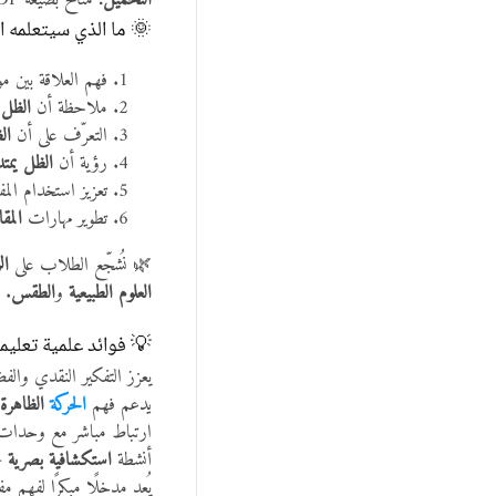
التحميل:
متاح بصيغة PDF –
🌞 ما الذي سيتعلمه 
فهم العلاقة بين م
ملاحظة أن
الظل 
التعرّف على أن
ال
رؤية أن
الظل يمت
تعزيز استخدام ال
تطوير مهارات
المق
🌿 نُشجّع الطلاب على
ال
العلوم الطبيعية
و
الطقس
.
💡 فوائد علمية تعليم
يعزز التفكير النقدي والف
يدعم فهم
الحركة
الظاهرة 
ارتباط مباشر مع وحدات 
أنشطة
استكشافية بصرية
– 
يُعد مدخلًا مبكرًا لفهم 