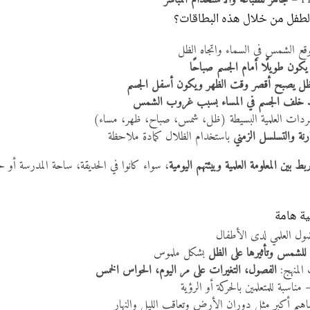
جاهز للطباعة والاستخدام المباشر
الطفل من خلال هذه البطاقات؟
وقع الشمس في السماء واتجاه الظل
يكون طويلًا أمام الجسم صباحًا
ظل يصبح أقصر وقت الظهر ويكون أسفل الجسم
د خلف الجسم في المساء بسبب غروب الشمس
مفردات العلمية البسيطة (ظل، شمس، صباح، ظهر، مساء)
ارنة والتسلسل الزمني
باستخدام الظلال كمادة ملاحظة
ربط بين المعلومة العلمية وبيئتهم اليومية
، سواء كانوا في الحديقة، ساحة المدرسة أو
ية هامة
ضول العلمي لدى الأطفال
للشمس وتأثيرها على الظل
بشكل ملموس
المنهج:
الفصول، التغيرات على مر اليوم، الحواس الخمس
مناسبة للمتعلمين بالحركة أو الرؤية
مفاهيم أكبر مثل دوران الأرض وتعاقب الليل والنهار