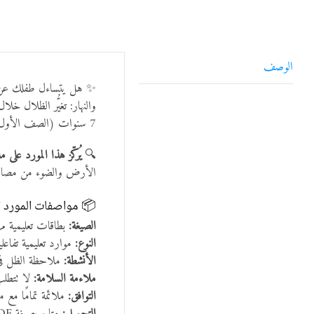
الوصف
✨ هل يتساءل طفلك عن س
والنهار: تغيُّر الظلال خ
7 سنوات (الصف الأول والثاني).
🔍
يُركّز هذا المورد ع
الأرض والضوء من مصادر
📦 مواصفات المورد ا
الصيغة:
بطاقات تعليمية مر
النوع:
موارد تعليمية تفاعلي
الأنشطة:
ملاحظة الظل في 
ملاءمة السلامة:
لا تتطل
التوافق:
ملائمة تمامًا مع 