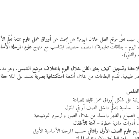
بب تغيُّر موقع الظل خلال اليوم؟ هل تبحث عن
أوراق عمل علوم
ممتعة تُعلِّم 
لال اليوم – بطاقات تعليمية”، المصمّم خصيصًا ليتناسب مع منهاج
علوم المرحلة الأساسية
لى ملاحظة وتسجيل كيف يتغير الظل خلال اليوم باختلاف موضع الشمس
. وهو مدخل
 طبيعية. تُقدم البطاقات من خلال أنشطة
استكشافية بصرية
تعتمد على الملاحظة 
لعلمي
ئية على شكل أوراق عمل قابلة للطباعة
ة – مناسبة للتعلُّم داخل الصف أو في المنزل
الصباح والظهر والمساء من خلال الصور والرسوم التوضيحية
ب أدوات مادية خطرة –
آمنة للأطفال
منهج
علوم الصف الأول
و
الثاني
حسب المرحلة الأساسية الأولى