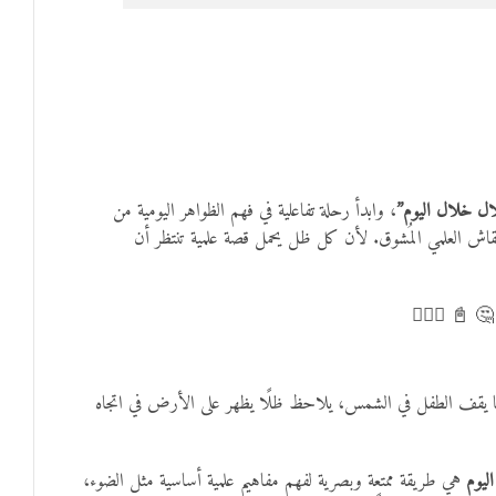
، وابدأ رحلة تفاعلية في فهم الظواهر اليومية من
حمّل الآن بطاقات
حولنا. مناسبة للمدارس والمناهج المنزلية، هذه البطاقات 
🤔💭🔢✖️
الظل هو المنطقة التي لا يصل إليها الضوء خلف جسم ما يعترض
هي طريقة ممتعة وبصرية لفهم مفاهيم علمية أساسية مثل الضوء،
ملاح