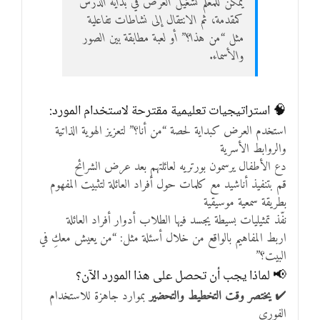
يمكن للمعلم تشغيل العرض في بداية الدرس
كمقدمة، ثم الانتقال إلى نشاطات تفاعلية
مثل “من هذا؟” أو لعبة مطابقة بين الصور
والأسماء.
🧠 استراتيجيات تعليمية مقترحة لاستخدام المورد:
استخدم العرض كبداية لحصة “من أنا؟” لتعزيز الهوية الذاتية
والروابط الأسرية
دع الأطفال يرسمون بورتريه لعائلتهم بعد عرض الشرائح
قم بتنفيذ أناشيد مع كلمات حول أفراد العائلة لتثبيت المفهوم
بطريقة سمعية موسيقية
نفّذ تمثيليات بسيطة يجسد فيها الطلاب أدوار أفراد العائلة
اربط المفاهيم بالواقع من خلال أسئلة مثل: “من يعيش معكِ في
البيت؟”
📢 لماذا يجب أن تحصل على هذا المورد الآن؟
✔️
يختصر وقت التخطيط والتحضير
بموارد جاهزة للاستخدام
الفوري