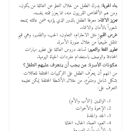
بناء الهوية:
يدرك الطفل من خلال التعلم عن العائلة من يكون،
ومن هم الأشخاص القريبون منه، مما يعزز ثقته بنفسه.
تعزيز الانتماء:
معرفة الطفل بالدور الذي يؤديه ضمن عائلته يمنحه
شعوراً بالأمان والانتماء.
غرس القيم:
مثل الاحترام، التعاون، الحب، والتقدير، وهي قيم
تنتقل طبيعياً من خلال صورة الأسرة.
تطوير اللغة والتعبير:
تساعد دروس العائلة على تطوير مهارات
المحادثة والوصف باستخدام مفردات الحياة اليومية.
مكونات الأسرة: من يجب أن يتعرف عليهم الطفل؟
من المهم أن يتعرّف الطفل على التركيبات المختلفة للعائلات
بشكل شامل ومتنوّع. من خلال الأنشطة المختلفة يمكن تعليمه
التعرف على:
الوالدين (الأب والأم)
الإخوة والأخوات
الجد والجدة
العم، العمة، الخال، الخالة
الأبناء وأبناء العمومة