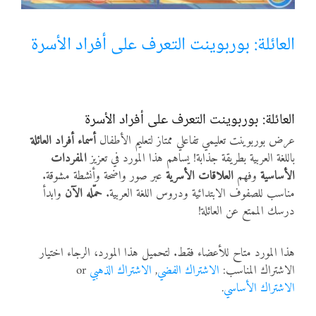
أنواع الموارد
العائلة: بوربوينت التعرف على أفراد الأسرة
الألعاب التفاعلية
العائلة: بوربوينت التعرف على أفراد الأسرة
عرض بوربوينت تعليمي تفاعلي ممتاز لتعليم الأطفال
أسماء أفراد العائلة
باللغة العربية بطريقة جذابة! يساهم هذا المورد في تعزيز
المفردات
الأساسية
وفهم
العلاقات الأسرية
عبر صور واضحة وأنشطة مشوقة.
مناسب للصفوف الابتدائية ودروس اللغة العربية.
حمّله الآن
وابدأ
درسك الممتع عن العائلة!
هذا المورد متاح للأعضاء فقط. لتحميل هذا المورد، الرجاء اختيار
الاشتراك المناسب:
الاشتراك الفضي
,
الاشتراك الذهبي
or
الاشتراك الأساسي
.