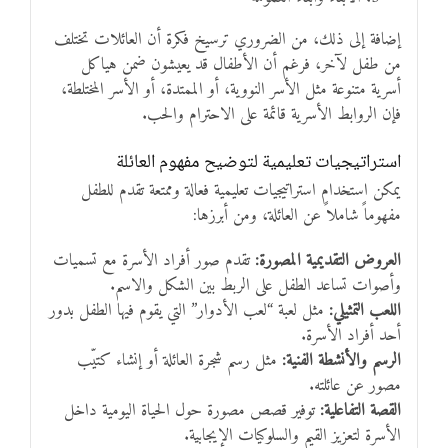
إضافة إلى ذلك، من الضروري ترسيخ فكرة أن العائلات تختلف
من طفل لآخر، فرغم أن الأطفال قد يعيشون ضمن هياكل
أسرية متنوعة مثل الأسر النووية، أو الممتدة، أو الأسر المختلطة،
فإن الروابط الأسرية قائمة على الاحترام والحب.
استراتيجيات تعليمية لتوضيح مفهوم العائلة
يمكن استخدام استراتيجيات تعليمية فعالة وممتعة تقدم للطفل
مفهوماً شاملاً عن العائلة، ومن أبرزها:
العروض التقديمية المصورة:
تقدم صور أفراد الأسرة مع تسميات
وأصوات تساعد الطفل على الربط بين الشكل والاسم.
اللعب التمثيلي:
مثل لعبة “لعب الأدوار” التي يقوم فيها الطفل بدور
أحد أفراد الأسرة.
الرسم والأنشطة الفنية:
مثل رسم شجرة العائلة أو إنشاء كتيّب
مصور عن عائلته.
القصة التفاعلية:
توفير قصص مصورة حول الحياة اليومية داخل
الأسرة لتعزيز القيم والسلوكيات الإيجابية.