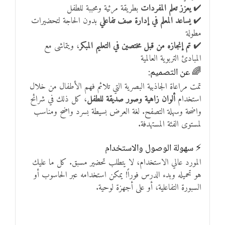
✔️
يعزز تعلم المفردات
بطريقة مرئية ومحببة للطفل
✔️
يساعد المعلم في إدارة صف تفاعلي
بدون الحاجة لتحضيرات
مطولة
✔️
تم إنجازه من قبل مختصين في التعليم المبكر
، ويتماشى مع
المبادئ التربوية العالمية
🌈 عن التصميم:
تمت مراعاة الجاذبية البصرية التي تلائم فهم الأطفال من خلال
استخدام
ألوان زاهية وصور صديقة للطفل
، كل ذلك في شرائح
واضحة وسهلة التصفح. لغة العرض بسيطة بسرد واضح ومناسب
لمستوى الفئة المستهدفة.
⚡ سهولة الوصول والاستخدام
المورد عالي الاستخدام، لا يتطلب تحضير مسبق. كل ما عليك
هو تحميله وبدء الدرس فوراً! يمكن استخدامه عبر الحاسوب أو
السبورة التفاعلية، أو على أجهزة لوحية.