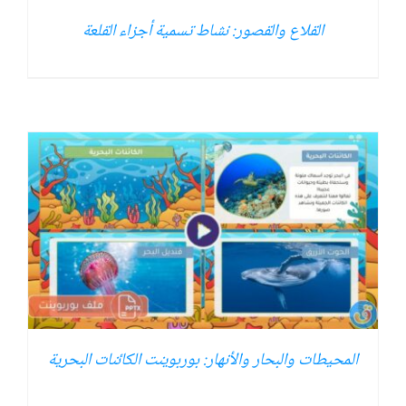
القلاع والقصور: نشاط تسمية أجزاء القلعة
المحيطات والبحار والأنهار: بوربوينت الكائنات البحرية