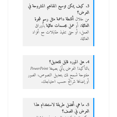
3. كيف يمكن توسيع المفاهيم المشروحة في
العرض؟
من خلال
أنشطة داعمة مثل رسم شجرة
العائلة
، أو
عمل مجسمات عائلية
بأوراق
العمل، أو حتى تنفيذ مقابلات مع أفراد
العائلة.
4. هل المورد قابل للتعديل؟
بالتأكيد! العرض يأتي بصيغة PowerPoint
مفتوحة تسمح لك بتعديل النصوص، الصور
أو إضافة شرائح حسب احتياجك.
5. ما هي أفضل طريقة لاستخدام هذا
العرض في الصف؟