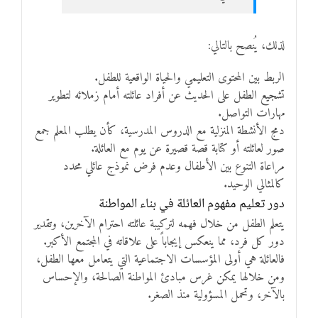
لذلك، يُنصح بالتالي:
الربط بين المحتوى التعليمي والحياة الواقعية للطفل.
تشجيع الطفل على الحديث عن أفراد عائلته أمام زملائه لتطوير
مهارات التواصل.
دمج الأنشطة المنزلية مع الدروس المدرسية، كأن يطلب المعلم جمع
صور لعائلته أو كتابة قصة قصيرة عن يوم مع العائلة.
مراعاة التنوع بين الأطفال وعدم فرض نموذج عائلي محدد
كالمثالي الوحيد.
دور تعليم مفهوم العائلة في بناء المواطنة
يتعلم الطفل من خلال فهمه لتركيبة عائلته احترام الآخرين، وتقدير
دور كل فرد، مما ينعكس إيجاباً على علاقاته في المجتمع الأكبر.
فالعائلة هي أولى المؤسسات الاجتماعية التي يتعامل معها الطفل،
ومن خلالها يمكن غرس مبادئ المواطنة الصالحة، والإحساس
بالآخر، وتحمل المسؤولية منذ الصغر.