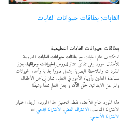
أنواع الموارد
الغابات: بطاقات حيوانات الغابات
الألعاب التفاعلية
بطاقات حيوانات الغابات التعليمية
استكشف عالم الغابات مع
بطاقات حيوانات الغابات
المصممة
للأطفال! مورد رقمي تفاعلي ممتاز لدروس
الحيوانات وموائلها
، يعزز
المفردات والملاحظة البصرية. يشمل صورًا جذابة وأسماء الحيوانات
لمساعدة المعلمين وأولياء الأمور في التعليم. ممتاز لرياض الأطفال
والمراحل الابتدائية.
حمّل الآن
واجعل التعلم ممتعًا وشيقًا!
هذا المورد متاح للأعضاء فقط. لتحميل هذا المورد، الرجاء اختيار
الاشتراك المناسب:
الاشتراك الفضي
,
الاشتراك الذهبي
or
الاشتراك الأساسي
.