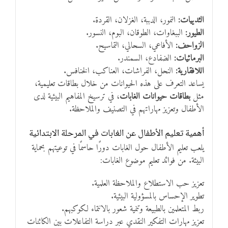
الثدييات:
النمور، الدببة، الغزلان، القردة.
الطيور:
الببغاوات، الطوقان، البوم، النسور.
الزواحف:
الأفاعي، السحالي، التماسيح.
البرمائيات:
الضفادع، السمندر.
اللافقارية:
النحل، الفراشات، العناكب، الخنافس.
يساعد التعرف على هذه الحيوانات من خلال بطاقات تعليمية،
مثل
بطاقات حيوانات الغابات
، في ترسيخ المفاهيم البيئية لدى
الأطفال وتعزيز مهاراتهم في التصنيف والملاحظة.
أهمية تعليم الأطفال عن الغابات في المرحلة الابتدائية
يلعب تعليم الأطفال حول الغابات دورًا حاسمًا في توعيتهم بحماية
البيئة. من فوائد تعليم موضوع الغابات:
تعزيز حب الاستطلاع والملاحظة العلمية.
تطوير الإحساس بالمسؤولية البيئية.
ربط المتعلمين بالطبيعة وتنمية شعور بالانتماء لكوكبهم.
تعزيز مهارات التفكير النقدي عبر دراسة التفاعلات بين الكائنات