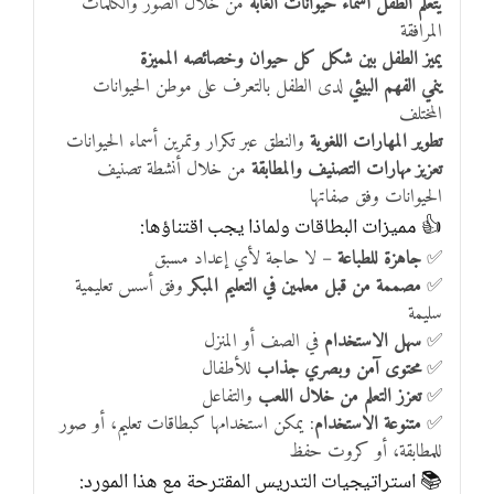
يتعلم الطفل أسماء حيوانات الغابة
من خلال الصور والكلمات
المرافقة
يميز الطفل بين شكل كل حيوان وخصائصه المميزة
ينمي الفهم البيئي
لدى الطفل بالتعرف على موطن الحيوانات
المختلف
تطوير المهارات اللغوية
والنطق عبر تكرار وتمرين أسماء الحيوانات
تعزيز مهارات التصنيف والمطابقة
من خلال أنشطة تصنيف
الحيوانات وفق صفاتها
👍 مميزات البطاقات ولماذا يجب اقتناؤها:
✅
جاهزة للطباعة
– لا حاجة لأي إعداد مسبق
✅
مصممة من قبل معلمين في التعليم المبكر
وفق أسس تعليمية
سليمة
✅
سهل الاستخدام
في الصف أو المنزل
✅
محتوى آمن وبصري جذاب
للأطفال
✅
تعزز التعلم من خلال اللعب
والتفاعل
✅
متنوعة الاستخدام
: يمكن استخدامها كبطاقات تعليم، أو صور
للمطابقة، أو كروت حفظ
📚 استراتيجيات التدريس المقترحة مع هذا المورد: