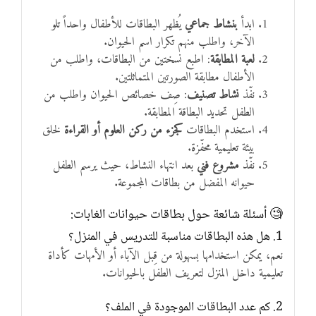
ابدأ
بنشاط جماعي
يُظهر البطاقات للأطفال واحداً تلو
الآخر، واطلب منهم تكرار اسم الحيوان.
لعبة المطابقة
: اطبع نسختين من البطاقات، واطلب من
الأطفال مطابقة الصورتين المتماثلتين.
نفّذ
نشاط تصنيف
: صِف خصائص الحيوان واطلب من
الطفل تحديد البطاقة المطابقة.
استخدم البطاقات
كجزء من ركن العلوم أو القراءة
لخلق
بيئة تعليمية محفّزة.
نفّذ
مشروع فني
بعد انتهاء النشاط، حيث يرسم الطفل
حيوانه المفضل من بطاقات المجموعة.
🧐 أسئلة شائعة حول بطاقات حيوانات الغابات:
1. هل هذه البطاقات مناسبة للتدريس في المنزل؟
نعم، يمكن استخدامها بسهولة من قِبل الآباء أو الأمهات كأداة
تعليمية داخل المنزل لتعريف الطفل بالحيوانات.
2. كم عدد البطاقات الموجودة في الملف؟