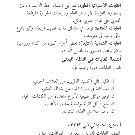
الغابات الاستوائية المطيرة:
تقع على امتداد خط الاستواء وتتميز
بأمطارها الغزيرة على مدار العام ودرجات الحرارة المرتفعة.
تحتوي على تنوع حيوي هائل.
الغابات المعتدلة:
توجد في مناطق ذات فصول أربعة، وتتميز بتنوع
نباتي وحيواني متوسط.
الغابات الشمالية (التايغا):
تغطي أجزاء كبيرة من كندا وروسيا،
وتتميز بأشجار الصنوبر والطقس البارد.
أهمية الغابات في النظام البيئي
تلعب الغابات دورًا رئيسيًا في:
تقليل ثاني أكسيد الكربون من الغلاف الجوي.
المساهمة في دورة المياه من خلال التبخر.
توفير موائل طبيعية لأنواع متعددة من الكائنات الحية.
منع تآكل التربة بواسطة جذور الأشجار.
دعم سلاسل الغذاء المتنوعة.
التنوّع الحيواني في الغابات
تحتضن الغابات مجموعة واسعة من الحيوانات، مثل: