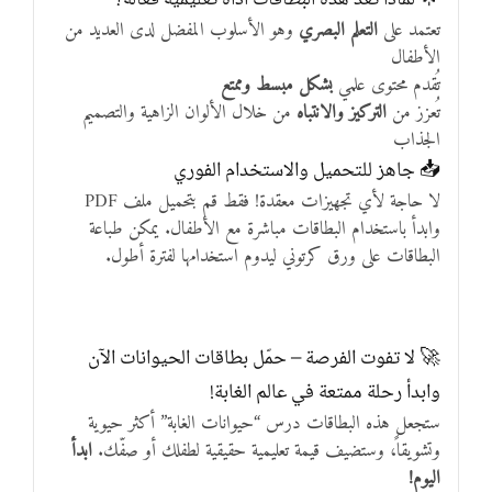
تعتمد على
التعلم البصري
وهو الأسلوب المفضل لدى العديد من
الأطفال
تُقدم محتوى علمي
بشكل مبسط وممتع
تُعزز من
التركيز والانتباه
من خلال الألوان الزاهية والتصميم
الجذاب
📥 جاهز للتحميل والاستخدام الفوري
لا حاجة لأي تجهيزات معقدة! فقط قم بتحميل ملف PDF
وابدأ باستخدام البطاقات مباشرة مع الأطفال. يمكن طباعة
البطاقات على ورق كرتوني ليدوم استخدامها لفترة أطول.
🚀 لا تفوت الفرصة – حمّل بطاقات الحيوانات الآن
وابدأ رحلة ممتعة في عالم الغابة!
ستجعل هذه البطاقات درس “حيوانات الغابة” أكثر حيوية
وتشويقاً، وستضيف قيمة تعليمية حقيقية لطفلك أو صفّك.
ابدأ
اليوم!