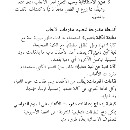
تعزيز الاستقلالية وحب التعلم:
تجعل الألعاب التعلم ممتعًا
وشيقًا، مما يزرع في الطفل دافعًا ذاتيًا لاكتشاف الكلمات
والمعاني.
أنشطة مقترحة لتعليم مفردات الألعاب
مطابقة الكلمة بالصورة:
استخدام بطاقات تظهر صورة لعبة مع
كتابة اسمها، وعلى الطفل مطابقتها مع الكلمة الصحيحة.
لعبة “أين دُميتي؟”:
يصف أحد الأطفال دمية ما بالكلمات دون
تسميتها، ليخمن الآخرون أي دمية يقصد.
كتابة قصة عن لعبة مفضلة:
نشاط يعزز التعبير الكتابي باستخدام
مفردات الألعاب.
فقاعات المفردات:
يُطلب من الأطفال رسم فقاعات حول اللعبة،
وكل فقاعة تحتوي على كلمة تصفها (ملمسها، لونها، حجمها،
وظيفتها).
كيفية إدماج بطاقات مفردات الألعاب في اليوم الدراسي
يمكن دمج البطاقات التعليمية المتنوعة ضمن الخطة الأسبوعية
للصفوف الابتدائية بعدّة طرق، منها: