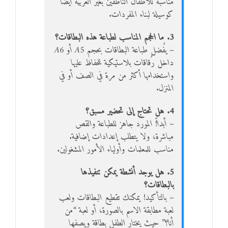
مناسبة للأطفال الناطقين بغير العربية أيضاً
كوسيلة لبناء المفردات.
3. ما الحجم المناسب لطباعة هذه البطاقات؟
– يُفضل طباعة البطاقات بحجم A5 أو A6
داخل رُقاقات بلاستيكية للحفاظ عليها
واستخدامها أكثر من مرة في الصف أو في
المنزل.
4. هل تحتاج إلى تحضير مسبق؟
– أبداً! المورد جاهز للطباعة والقص
مباشرة، ولا يتطلب إعدادات إضافية.
مناسب للمعلمات وأولياء الأمور المشغولين.
5. هل يوجد أنشطة يمكن تنفيذها
بالبطاقات؟
– بالتأكيد! يمكنك تقطيع البطاقات ولعب
لعبة مطابقة الاسم بالصورة، أو لعبة “من
أنا؟” حيث يختار الطفل بطاقة ويصفها