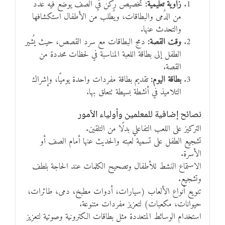
زاوية تعليمية:
تخصيص ركن في الصف يوضع فيه عدد
من الدُمى والبطاقات، ويُطلب من الأطفال استكشافها
والتحدث عنها.
وقت القصة:
دمج البطاقات مع سرد القصص، حيث يُشير
الطفل إلى بطاقة اللعبة المناسبة في لحظات محددة من
القصة.
بطاقة اليوم:
تقديم بطاقة مفردات واحدة يوميًا، وإشراك
التلاميذ في أنشطة بسيطة تتعلق بها.
نصائح إضافية للمعلمين وأولياء الأمور
التركيز على اللعب التفاعلي بدلًا من التلقين.
تشجيع الطفل على تسمية لعبته والحديث عنها أمام الصف أو
الأسرة.
الاستماع النشط للأطفال وتصحيح الكلمات عند الحاجة بلطف
وتشجيع.
تنويع أنواع الألعاب (سيارات، أدوات مطبخ، دمى، طائرات،
حيوانات، مكعبات) لتعزيز مفردات متنوعة.
استخدام الوسائط المتعددة مثل بطاقات الكترونية وصوتية لتعزيز