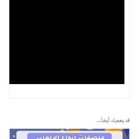
قد يعجبك أيضاً…