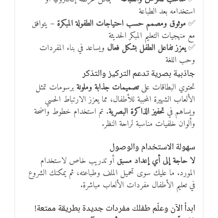
استخدامه بعد الطباعة
✅
موثوق ومصمم حسب احتياجات الطفولة المبكرة
– يتوافق
مع منهجيات التعليم المبكر الحديثة
✅
يعزز تفاعل الطفل بشكل فعال
ويساعد في بناء المفردات
وحب اللغة
جاذبية بصرية تدعم التركيز والتذكر
تحتوي البطاقات على
تصميمات جذابة وملونة
برسومات تمثل
الألعاب الشهيرة المحببة للأطفال، مما يعزز الارتباط الحسي
ويساهم في
تحفيز الذاكرة البصرية
. تم استخدام خطوط واضحة
وألوان خلفيات مناسبة لراحة النظر.
سهولة الاستخدام والوصول
لا حاجة إلى أي إعداد مسبق
أو تدريب خاص لاستخدام
المورد. ما عليك سوى تحميل الملف وطباعته، ثم يمكنك الشروع
في تعليم الأطفال مفردات الألعاب مباشرة.
ابدأ الآن وعلّم طفلك مفردات جديدة بطريقة ممتعة!