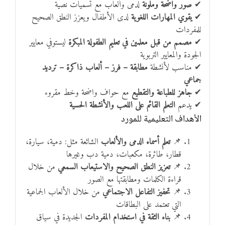
✔
صور واضحة وملونة
لدمى وألعاب مع تسميات نصية
✔
يقوي المهارات اللغوية
لدى الأطفال ويعزز النطق الصحيح
للمفردات
✔
مصمم من قبل معلمين في تعليم الطفولة المبكرة
ليستوفي معايير
الجودة والمعايير التربوية
✔ مناسب لأنشطة
مطابقة – فرز – ألعاب ذاكرة – ترديد
جماعي
✔
جاهز للطباعة والتقطيع
مع حواف واضحة وخط مقروء
✔ يدعم
التعلم القائم على اللعب والأنشطة الحسية
الأهداف التعليمية للمورد
📌
تعلم أسماء الدمى والألعاب
الشائعة مثل: دمية، سيارة،
قطار، طائرة، مكعبات، دمية دب وغيرها
📌
تعزيز النطق الصحيح والاستيعاب السمعي
من خلال
قراءة الكلمات ومطابقتها مع الصور
📌
تحفيز التفاعل الاجتماعي
من خلال الألعاب الجماعية
التي تعتمد على البطاقات
📌
بناء الثقة في استخدام المفردات
الجديدة في سياق