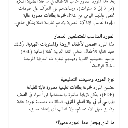
يُعد هذا المورد المصوَّر مناسباً للأطفال في مرحلة الطفولة المبكرة
(من 3 إلى 6 سنوات)، ويساعدهم على التعرّف على مفردات
تخص عالمهم اليومي من خلال
مجموعة بطاقات مصورة عالية
الجودة
تُناسب الذاكرة البصرية وتدعم ممارسة اللغة بشكل تفاعلي.
المورد المناسب للمتعلمين الصغار
هذا المورد
مخصص لأطفال الروضة والمستويات التمهيدية
، وكذلك
مفيد للغاية للأطفال متعلمي اللغة العربية كلغة إضافية (ASL)
لتوسيع حصيلتهم اللغوية وفهمهم للمفردات المعرفية المرتبطة
بالحياة الواقعية.
نوع المورد وصيغته التعليمية
يتضمن المورد
مجموعة بطاقات تعليمية مصورة قابلة للطباعة
(PDF)، يمكن تنزيلها مباشرة واستخدامها فوراً سواء في
الصف
الدراسي أو في بيئة التعليم المنزلي
. البطاقات مصممة بجودة عالية
وتنسيق سهل الاستخدام، ولا تتطلب أي إعداد مسبق.
ما الذي يجعل هذا المورد مميزًا؟