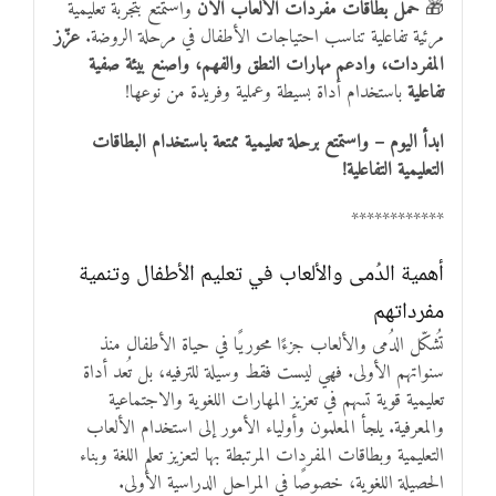
🎁
حمّل بطاقات مفردات الألعاب الآن
واستمتع بتجربة تعليمية
مرئية تفاعلية تناسب احتياجات الأطفال في مرحلة الروضة.
عزّز
المفردات، وادعم مهارات النطق والفهم، واصنع بيئة صفية
تفاعلية
باستخدام أداة بسيطة وعملية وفريدة من نوعها!
ابدأ اليوم – واستمتع برحلة تعليمية ممتعة باستخدام البطاقات
التعليمية التفاعلية!
************
أهمية الدُمى والألعاب في تعليم الأطفال وتنمية
مفرداتهم
تُشكّل الدُمى والألعاب جزءًا محوريًا في حياة الأطفال منذ
سنواتهم الأولى. فهي ليست فقط وسيلة للترفيه، بل تُعد أداة
تعليمية قوية تسهم في تعزيز المهارات اللغوية والاجتماعية
والمعرفية. يلجأ المعلمون وأولياء الأمور إلى استخدام الألعاب
التعليمية وبطاقات المفردات المرتبطة بها لتعزيز تعلم اللغة وبناء
الحصيلة اللغوية، خصوصًا في المراحل الدراسية الأولى.