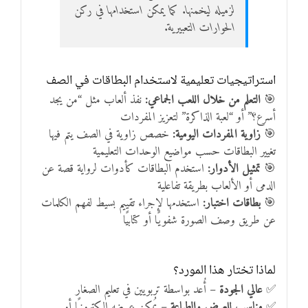
لزميله ليخمنها. كما يمكن استخدامها في ركن
الحوارات التعبيرية.
استراتيجيات تعليمية لاستخدام البطاقات في الصف
🎯
التعلم من خلال اللعب الجماعي:
نفذ ألعاب مثل “من يجد
أسرع؟” أو “لعبة الذاكرة” لتعزيز المفردات
🎯
زاوية المفردات اليومية:
خصص زاوية في الصف يتم فيها
تغيير البطاقات حسب مواضيع الوحدات التعليمية
🎯
تمثيل الأدوار:
استخدم البطاقات كأدوات لرواية قصة عن
الدمى أو الألعاب بطريقة تفاعلية
🎯
بطاقات اختبار:
استخدمها لإجراء تقييم بسيط لفهم الكلمات
عن طريق وصف الصورة شفويًا أو كتابيًا
لماذا تختار هذا المورد؟
✅
عالي الجودة
– أُعد بواسطة تربويين في تعليم الصغار
✅
مناسب للعرض والطباعة
– يُمكن عرضه إلكترونيًا أو