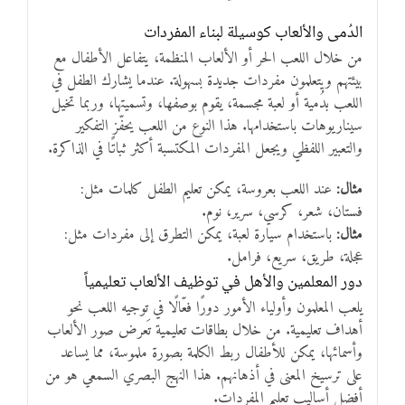
الدُمى والألعاب كوسيلة لبناء المفردات
من خلال اللعب الحر أو الألعاب المنظمة، يتفاعل الأطفال مع
بيئتهم ويتعلمون مفردات جديدة بسهولة. عندما يشارك الطفل في
اللعب بدُمية أو لعبة مجسمة، يقوم بوصفها، وتسميتها، وربما تخيل
سيناريوهات باستخدامها. هذا النوع من اللعب يحفّز التفكير
والتعبير اللفظي ويجعل المفردات المكتسبة أكثر ثباتًا في الذاكرة.
مثال:
عند اللعب بعروسة، يمكن تعليم الطفل كلمات مثل:
فستان، شعر، كرسي، سرير، نوم.
مثال:
باستخدام سيارة لعبة، يمكن التطرق إلى مفردات مثل:
عجلة، طريق، سريع، فرامل.
دور المعلمين والأهل في توظيف الألعاب تعليمياً
يلعب المعلمون وأولياء الأمور دورًا فعّالًا في توجيه اللعب نحو
أهداف تعليمية. من خلال بطاقات تعليمية تَعرض صور الألعاب
وأسمائها، يمكن للأطفال ربط الكلمة بصورة ملموسة، مما يساعد
على ترسيخ المعنى في أذهانهم. هذا النهج البصري السمعي هو من
أفضل أساليب تعليم المفردات.