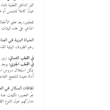
تتميز المناطق القطبية ب
غيابًا كاملاً للشمس أو ظ
للمعلمين، يعد تعليم الأط
المناخي على هذه البيئات ا
الحياة البرية في المن
رغم الظروف البيئية القاس
في القطب الشمالي:
نرى ال
في القطب الجنوبي:
يوجد ا
يمكن استغلال دروس الحياة
أداة مفيدة لتشجيع التفا
ثقافات السكان في الم
عبْر العصور، تكيفت عدة 
مداركهم حول التنوع الثقا