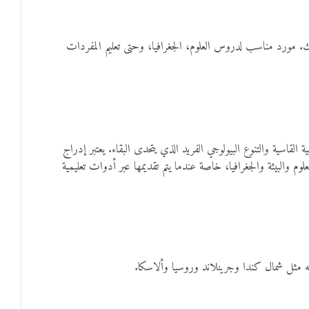
بك. مورد مناسب لدروس العلوم، الجغرافيا، وحتى تعليم المفردات
لقاسية والتنوع البيولوجي الفريد الذي يتحدى البقاء. يعتبر إدراج
وم والبيئة والجغرافيا، خاصة عندما يتم تقديمها عبر أدوات تعليمية
به مثل شمال كندا وجرينلاند وروسيا وألاسكا.