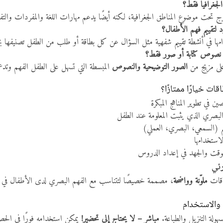
لجغرافيا فقط؟
تحت موضوع المناطق الجغرافية، لكنه أيضًا يدعم مهارات اللغة والمفردات والتفكي
 لتقييم فهم الأطفال؟
مها في أنشطة تقييم شفهية مثل السؤال عن كل بطاقة أو طلب من الطفل تصنيفها ب
 نصوص كتابة أو صور فقط؟
لى مزيج من
الصور التوضيحية والنصوص
المبسطة التي تسهل على الطفل الفهم وتدعمه
قات خيارًا ممتازًا؟
 في تطوير المناهج المبكرة
البصري الذي يثبت المعلومة عند الطفل
لم (السمعي، البصري، العملي)
استخدامها
 الوقت والجهد في إعداد الدروس
ئي
اقات
ملوّنة وواضحة
، مصممة خصيصًا لتتناسب مع الفهم البصري لدى الأطفال في مرحلة 
والاستخدام
مباشر – لا يحتاج إلى تحضير!
يمكن استخدامه فورًا في الحصة 