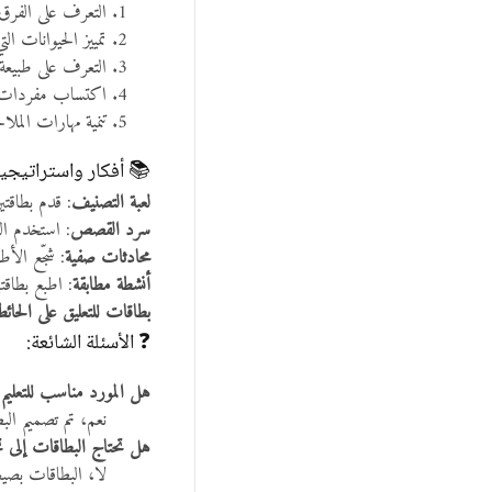
التعرف على الفرق
تمييز الحيوانات 
التعرف على طبيعة ا
اكتساب مفردات جدي
تنمية مهارات الملا
📚 أفكار واستراتيجي
لعبة التصنيف
: قدم بطاقت
سرد القصص
: استخدم ال
محادثات صفية
: شجّع الأ
أنشطة مطابقة
: اطبع بطاقت
بطاقات للتعليق على الحائ
❓ الأسئلة الشائعة:
هل المورد مناسب للتعليم ا
نعم، تم تصميم البط
هل تحتاج البطاقات إلى ت
لا، البطاقات بصيغة PDF وجاهزة للطباعة مباشرة. ننصح بقصها وتغليفها للحصول على أفضل نتي