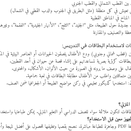
 بين القطب الشمالي والقطب الجنوبي
التي تعيش في كل منطقة (مثل البطريق في الجنوب والدب القطبي في الشمال)
لمناخ في المناطق القطبية
دة حول الطبيعة، مثل “الجليد”، “الثلج”، “الأنهار الجليدية”، “الفقمة”، وغيرها
حظة والتصنيف والمقارنة
ات لاستخدام البطاقات في التدريس:
ين (قطب شمالي وجنوبي) ودع الأطفال يلصقون الحيوانات أو العناصر البيئية في الم
بطاقات كرؤية بصرية لمساعدتهم على إنشاء قصة عن حيوان في أحد القطبين.
طفال على وصف ما يرونه في الصورة من حيث الألوان، الأشكال، والمحتوى.
ين متماثلتين واطلب من الأطفال مطابقة البطاقات في لعبة جماعية.
ط
: استخدمها كديكور تعليمي في ركن مواضيع الطبيعة أو الجغرافيا ضمن الصف.
لمنزلي؟
اقات لتكون ملائمة سواء للصف الدراسي أو التعليم المنزلي. يمكن طباعتها واستخدامها
جهيز معين قبل الاستخدام؟
جة وأطول عمر.