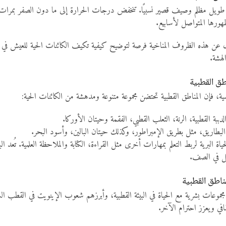
شتاء طويل مظلم وصيف قصير نسبيًا. تنخفض درجات الحرارة إلى ما دون الصفر بمرات
هورها المتواصل لأسابيع.
فال عن هذه الظروف المناخية فرصة لتوضيح كيفية تكيف الكائنات الحية للعيش في ظل
لهشة.
اطق القطبية
ية، فإن المناطق القطبية تحتضن مجموعة متنوعة ومدهشة من الكائنات الحية:
دببة القطبية، الرنة، الثعلب القطبي، الفقمة وحيتان الأوركا.
لبطاريق، مثل بطريق الإمبراطور، وكذلك حيتان البالين، وأسود البحر.
 البرية لربط التعلم بمهارات أخرى مثل القراءة، الكتابة والملاحظة العلمية. تُعد 
عل في الصف.
ناطق القطبية
مجموعات بشرية مع الحياة في البيئة القطبية، وأبرزهم شعوب الإينويت في القط
في ويعزز احترام الآخر.