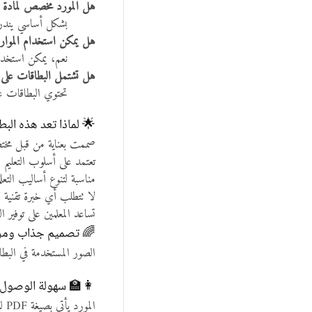
هل المورد مخصص لمادة ا
بشكل أساسي يندرج 
هل يمكن استخدام الموارد
نعم، يمكن استخدا
هل تشتمل البطاقات على
تحتوي البطاقات ع
🌟 لماذا تعد هذه البطا
صممت بعناية من قبل مختصين
تعتمد على أسلوب التعليم 
مناسبة لتنوع أساليب التع
لا تتطلب أي خبرة تقنية ل
تساعد المعلمين على توفير
🌈 تصميم جذاب ومر
الصور المستخدمة في البط
👩‍🏫 سهولة الوصول 
المورد يأتي بصيغة PDF لسهولة التنزيل والطباعة.