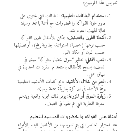
تدريس هذا الموضوع:
استخدام البطاقات التعليمية:
البطاقات التي تحتوي على
صور ملونة للفواكه والخضروات مع أسمائها تُعد وسيلة
فعالة لتثبيت المفردات.
أنشطة التلوين والتصنيف:
يمكن للأطفال تلوين الفواكه
حسب نوعها (حمضية، استوائية، جذرية إلخ)، أو تصنيفها
حسب اللون أو مكان النمو.
اللعب التمثيلي:
تنظيم “سوق خضار وفواكه” صغير في
الصف، يسمح للأطفال باستخدام المفردات الجديدة في
سياق عملي.
التعلم من خلال الأناشيد:
دمج كلمات الأناشيد التعليمية
يرسّخ الأسماء في الذاكرة بطريقة ممتعة وسهلة.
زيارة السوق أو المزرعة:
يوفر ذلك تجربة واقعية ويدعم
المعرفة النظرية التي تم تلقيها في الصف.
أمثلة على الفواكه والخضروات المناسبة للتعليم
عند اختيار العناصر التي يتم تدريسها، من الأفضل البدء بالأنواع