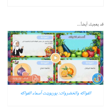
قد يعجبك أيضاً…
الفواكه والخضروات: بوربوينت أسماء الفواكه