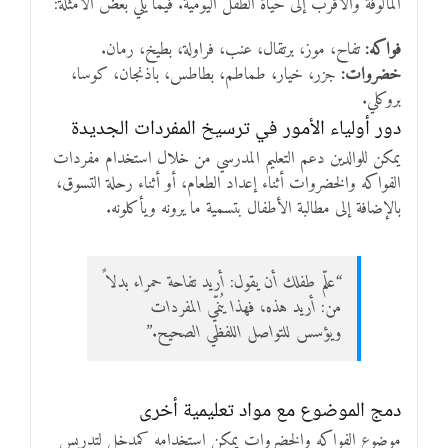
المألوفة والأقرب إلى حياة الطفل اليومية. فيما يلي بعض الأمثلة:
فواكه:
تفاح، موز، برتقال، عنب، فراولة، بطيخ، رمان.
خضروات:
جزر، خيار، طماطم، بطاطس، باذنجان، كوسا،
بروكلي.
دور أولياء الأمور في ترسيخ المفردات الجديدة
يمكن للوالدين دعم التعليم المدرسي من خلال استخدام مفردات
الفواكه والخضروات أثناء إعداد الطعام، أو أثناء رحلة التسوق،
بالإضافة إلى مطالبة الأطفال بتسمية ما يرونه ويأكلونه.
“علّم طفلك أن يقول: أريد تفاحة حمراء بدلاً
من: أريد هذه، فهذا يُنمّي المفردات
ويؤسس للتواصل اللفظي الصحيح.”
دمج الموضوع مع مواد تعليمية أخرى
موضوع الفواكه والخضروات يمكن استخدامه كمدخل لتدريس