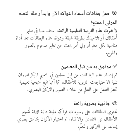
🎯 حمل بطاقات أسماء الفواكه الآن وابدأ رحلة التعلم
المرئي الممتع!
لا تفوّت هذه الفرصة التعليمية الرائعة،
استفد منها في تعليم
أطفالك أو تلاميذك بطريقة شيقة ومميزة. هذه البطاقات تعد أداة
مناسبة لكل معلم أو ولي أمر يبحث عن تعليم مدعوم بالصور
والمرح.
✅ موثوق به من قبل المعلمين
تم إعداد هذه البطاقات من قِبل معلمين في التعليم المبكر لضمان
تلبية الاحتياجات التربوية للأطفال. كما أنها تتبع منهجية تعليمية
تحفز الطفل على التعلم من خلال الصور والتركيز البصري.
🎨 جاذبية بصرية رائعة
تحتوي البطاقات على رسومات فواكه ملونة عالية الدقة تُشجع
الأطفال على التفاعل والانتباه. تم اختيار الألوان بتناسق بصري
يساعد على التركيز والتعلّم.