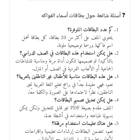
❓ أسئلة شائعة حول بطاقات أسماء الفواكه
كم عدد البطاقات المتوفرة؟
يحتوي الملف على أكثر من 20 بطاقة، كل بطاقة تحمل
اسم فاكهة ورسمة توضيحية ملونة.
هل يمكن استخدام هذه البطاقات في الصف الدراسي؟
بالتأكيد! تم تصميمها لتكون أداة مرنة ومناسبة للنشاطات
الجماعية أو الألعاب الفردية في الصف أو المنزل.
هل هذه البطاقات مناسبة للأطفال غير الناطقين بالعربية؟
نعم، فهي مفيدة جدًا في برامج تعليم اللغة العربية لغير
الناطقين، نظرًا لاعتمادها على الصورة والكلمة معًا.
هل يمكن تعديل تصميم البطاقات؟
الملف مقدم بصيغة PDF غير قابل للتعديل ولكن يمكن
بسهولة طباعته واستخدامه في أنشطة عدة.
هل هناك تعليمات استخدام مرفقة؟
نعم، تتضمن البطاقات إرشادات تعليمية واقتراحات
لألعاب تعليمية لتسهيل التفاعل مع الأطفال.