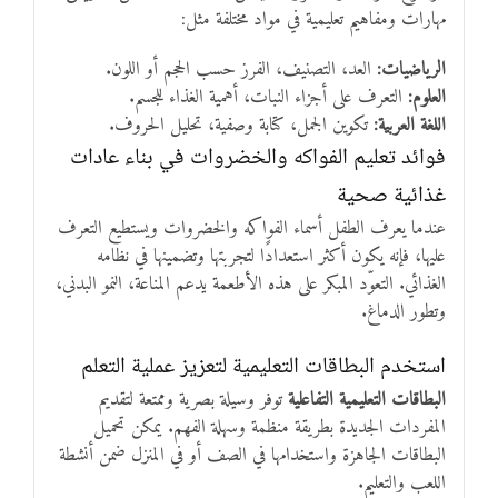
مهارات ومفاهيم تعليمية في مواد مختلفة مثل:
الرياضيات:
العد، التصنيف، الفرز حسب الحجم أو اللون.
العلوم:
التعرف على أجزاء النبات، أهمية الغذاء للجسم.
اللغة العربية:
تكوين الجمل، كتابة وصفية، تحليل الحروف.
فوائد تعليم الفواكه والخضروات في بناء عادات
غذائية صحية
عندما يعرف الطفل أسماء الفواكه والخضروات ويستطيع التعرف
عليها، فإنه يكون أكثر استعدادًا لتجربتها وتضمينها في نظامه
الغذائي. التعوّد المبكر على هذه الأطعمة يدعم المناعة، النمو البدني،
وتطور الدماغ.
استخدم البطاقات التعليمية لتعزيز عملية التعلم
البطاقات التعليمية التفاعلية
توفر وسيلة بصرية وممتعة لتقديم
المفردات الجديدة بطريقة منظمة وسهلة الفهم. يمكن تحميل
البطاقات الجاهزة واستخدامها في الصف أو في المنزل ضمن أنشطة
اللعب والتعليم.