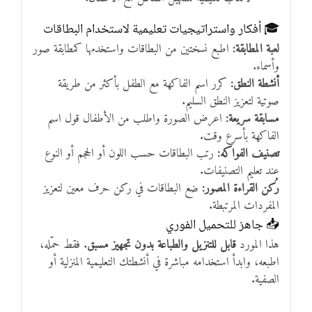
🎓 أفكار واستراتيجيات تعليمية لاستخدام البطاقات
لعبة المطابقة:
اطبع نسختين من البطاقات واستخدمها كمطابقة صور
وأسماء.
أنشطة النطق:
كرر اسم الفاكهة مع الطفل بأكثر من طريقة
صوتية لتعزيز النطق السليم.
مسابقة سريعة:
اعرض الصورة واطلب من الأطفال قول اسم
الفاكهة بأسرع وقت.
تصنيف الفواكه:
رتب البطاقات حسب اللون أو الحجم أو النوع
عند تعليم التصنيفات.
رُكن القراءة المصور:
ضع البطاقات في ركن حرف معين لتعزيز
المفردات المرتبطة.
📥 جاهز للتحميل الفوري
هذا المورد
قابل للتنزيل والطباعة بدون تجهيز مسبق
. فقط حمّله،
اطبعه، وابدأ استخدامه مباشرة في أنشطتك التعليمية المنزلية أو
الصفية.