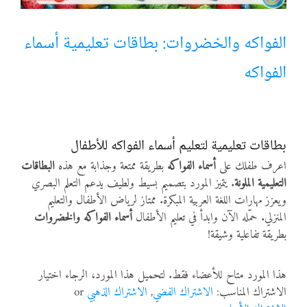
أنواع الموارد
الفواكه والخضروات: بطاقات تعليمية أسماء
الفواكه
الألعاب التفاعلية
بطاقات تعليمية لتعليم أسماء الفواكه للأطفال
اعرف طفلك على
أسماء الفواكه
بطريقة ممتعة وجذابة مع هذه
البطاقات
التعليمية الملونة
. يتميز المورد بتصميم بسيط ولطيف يدعم التعلم البصري
ويعزز مهارات اللغة العربية المبكرة. ممتاز لرياض الأطفال والتعليم
المنزلي. حمّله الآن وابدأ في تعليم الأطفال
أسماء الفواكه والخضروات
بطريقة تفاعلية وشيقة!
هذا المورد متاح للأعضاء فقط. لتحميل هذا المورد، الرجاء اختيار
الاشتراك المناسب:
الاشتراك الفضي
,
الاشتراك الذهبي
or