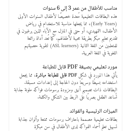
مناسب للأطفال من عمر 3 إلى 6 سنوات
هذه البطاقات التعليمية مُعدة خصيصًا لأطفال السنوات الأولى
(Early Years)، مما يجعلها مناسبة للاستخدام في رياض
الأطفال، التمهيدي، أو حتى في المنزل مع الآباء الذين يرغبون في
تقديم تعليم مبكر بطريقة محببة لأطفالهم. كما تُعد أداة رائعة
للمتعلمين من اللغة الثانية (ASL learners) لتقوية حصيلتهم
اللغوية في اللغة العربية.
مورد تعليمي بصيغة PDF قابل للطباعة
يأتي هذا المورد في شكل
PDF قابل للطباعة مباشرة
، مما يجعل
استخدامه بسيطًا وسريعًا دون الحاجة إلى إعدادات مسبقة.
البطاقات ذات تصميم أنيق ومزودة برسومات فواكه ملونة جذابة
تُساعد الطفل بصريًا على الربط بين الشكل والكلمة.
الميزات الرئيسية والفوائد
بطاقات تعليمية مصممة باحتراف برسومات ممتعة وألوان جذابة
تسهيل تعلم أسماء الفواكه لدى الأطفال في سن مبكرة