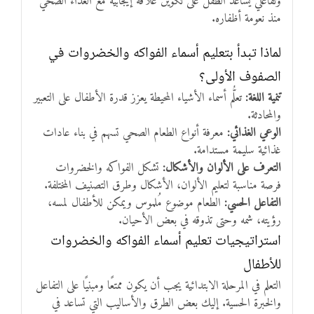
وتفاعلي يساعد الطفل على تكوين علاقة إيجابية مع الغذاء الصحي
منذ نعومة أظفاره.
لماذا تبدأ بتعليم أسماء الفواكه والخضروات في
الصفوف الأولى؟
تنمية اللغة:
تعلُّم أسماء الأشياء المحيطة يعزز قدرة الأطفال على التعبير
والمحادثة.
الوعي الغذائي:
معرفة أنواع الطعام الصحي تسهم في بناء عادات
غذائية سليمة مستدامة.
التعرف على الألوان والأشكال:
تشكل الفواكه والخضروات
فرصة مناسبة لتعليم الألوان، الأشكال وطرق التصنيف المختلفة.
التفاعل الحسي:
الطعام موضوع مُلموس ويمكن للأطفال لمسه،
رؤيته، شمه وحتى تذوقه في بعض الأحيان.
استراتيجيات تعليم أسماء الفواكه والخضروات
للأطفال
التعلم في المرحلة الابتدائية يجب أن يكون ممتعًا ومبنيًا على التفاعل
والخبرة الحسية. إليك بعض الطرق والأساليب التي تساعد في