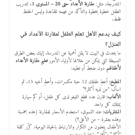
المتدرجة، مثل:
مقارنة الأعداد حتى 20 – المستوى 1
، لتدريب
الطفل خطوة بخطوة والتأكد من فهمه للقاعدة وليس الحفظ
فقط.
كيف يدعم الأهل تعلم الطفل لمقارنة الأعداد في
المنزل؟
ما يحدث في البيت لا يقل أهمية عن المدرسة. إليك بعض الطرق
البسيطة التي يمكن من خلالها لأولياء الأمور
تعليم مقارنة الأعداد
لأطفالهم
دون ضغط أو تعقيد:
المطبخ:
أعطِ طفلك 12 حبة مكسرات، وأعطِ أخيه 15. ثم
اسأل: “من لديه أكثر؟”
الألعاب:
قارن عدد قطع الليغو لدى كل طفل، أو كم سيارة
يمتلك كل واحد
المشتريات:
عند التسوق، استخدم الأسعار للمقارنة (هذه بخمسة
وهذه بعشرة – من الأغلى؟)
الأطفال يتعلمون من التكرار والارتباط بالحياة اليومية. كرّر كلمة
“أكثر” و”أقل” بإيجابية ووضوح.