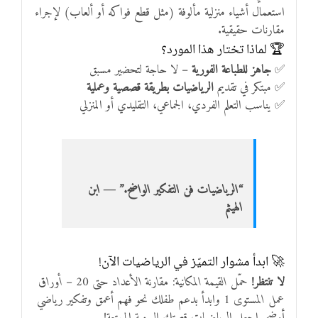
استعمال أشياء منزلية مألوفة (مثل قطع فواكه أو ألعاب) لإجراء
مقارنات حقيقية.
🏆 لماذا تختار هذا المورد؟
✅
جاهز للطباعة الفورية
– لا حاجة لتحضير مسبق
✅ مبتكر في تقديم
الرياضيات بطريقة قصصية وعملية
✅ يناسب التعلم الفردي، الجماعي، التقليدي أو المنزلي
“الرياضيات فن التفكير الواضح.” ― ابن
الهيثم
🚀 ابدأ مشوار التميّز في الرياضيات الآن!
لا تنتظر!
حمّل
القيمة المكانية: مقارنة الأعداد حتى 20 – أوراق
عمل المستوى 1
وابدأ بدعم طفلك نحو فهم أعمق وتفكير رياضي
أوضح. اجعل الرياضيات قصتك اليومية الممتعة!