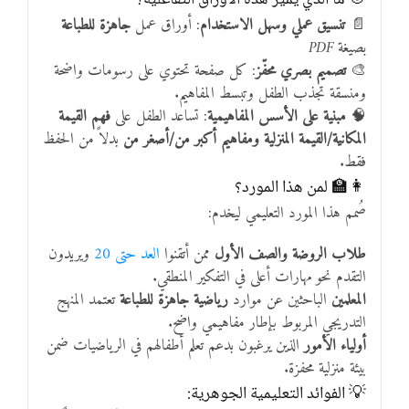
📄
تنسيق عملي وسهل الاستخدام
: أوراق عمل
جاهزة للطباعة
بصيغة
PDF
🎨
تصميم بصري محفّز
: كل صفحة تحتوي على رسومات واضحة
ومنسقة تجذب الطفل وتبسط المفاهيم.
🧠
مبنية على الأسس المفاهيمية
: تساعد الطفل على
فهم القيمة
المكانية/القيمة المنزلية ومفاهيم أكبر من/أصغر من
بدلاً من الحفظ
فقط.
👩‍🏫 لمن هذا المورد؟
صُمم هذا المورد التعليمي ليخدم:
طلاب الروضة والصف الأول
ممن أتقنوا
العد حتى 20
ويريدون
التقدم نحو مهارات أعلى في التفكير المنطقي.
المعلمين
الباحثين عن موارد
رياضية جاهزة للطباعة
تعتمد المنهج
التدريجي المربوط بإطار مفاهيمي واضح.
أولياء الأمور
الذين يرغبون بدعم تعلم أطفالهم في الرياضيات ضمن
بيئة منزلية محفزة.
💡 الفوائد التعليمية الجوهرية: