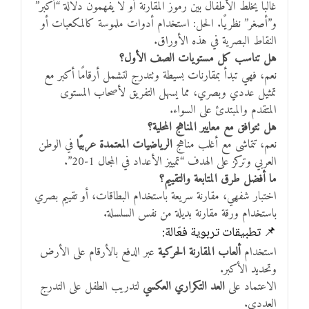
غالبًا يخلط الأطفال بين رموز المقارنة أو لا يفهمون دلالة “أكبر”
و”أصغر” نظريًا. الحل: استخدام أدوات ملموسة كالمكعبات أو
النقاط البصرية في هذه الأوراق.
هل تناسب كل مستويات الصف الأول؟
نعم، فهي تبدأ بمقارنات بسيطة وتتدرج لتشمل أرقامًا أكبر مع
تمثيل عددي وبصري، مما يسهل التفريق لأصحاب المستوى
المتقدم والمبتدئ على السواء.
هل تتوافق مع معايير المناهج المحلية؟
نعم، تتماشى مع أغلب مناهج
الرياضيات المعتمدة عربيًا
في الوطن
العربي وتركز على الهدف “تمييز الأعداد في المجال 1-20”.
ما أفضل طرق المتابعة والتقييم؟
اختبار شفهي، مقارنة سريعة باستخدام البطاقات، أو تقييم بصري
باستخدام ورقة مقارنة بديلة من نفس السلسلة.
📌 تطبيقات تربوية فعّالة:
استخدام
ألعاب المقارنة الحركية
عبر الدفع بالأرقام على الأرض
وتحديد الأكبر.
الاعتماد على
العد التكراري العكسي
لتدريب الطفل على التدرج
العددي.