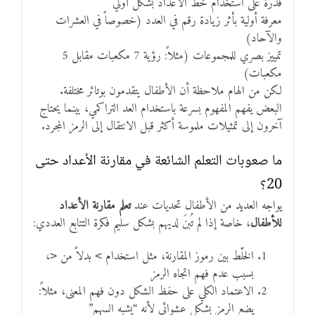
قدرة على استخدام خط الأعداد بشكل أولي
معرفة أولية بأثر زيادة رقم في العدد (خصوصاً في العشرات
والآحاد)
تمييز بصري للمجموعات (مثلاً: رؤية 7 مكعبات مقابل 5
مكعبات)
لكن من الهام ملاحظة أن الأطفال يتقدمون بوتائر مختلفة.
البعض يفهم المفهوم بسرعة باستخدام العد التراكمي، بينما يحتاج
آخرون إلى تمثيلات ملموسة أكثر قبل الانتقال إلى الرمز المجرد.
ما صعوبات التعلم الشائعة في مقارنة الأعداد حتى
20؟
يواجه العديد من الأطفال تحديات عند
تعلم مقارنة الأعداد
للأطفال
، خاصة إذا لم تُبنَ لديهم بشكل سليم فكرة التتابع العددي:
الخَلْط بين رموز المقارنة، مثل استخدام
بدلاً من
،
<
>
بسبب عدم فهم اتجاه الرمز
الاعتماد الكلي على حفظ الشكل دون فهم المعنى، مثلاً:
يضع الرمز بشكل عشوائي لأنه “يشبه السهم”