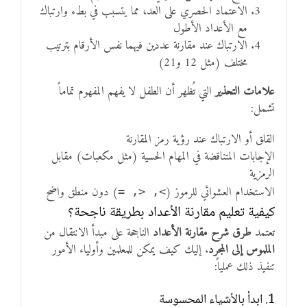
الاعتماد الحصري على العد، مما يتسبب في بطء وارتباك
مع الأعداد الأطول
الارتباك عند مقارنة عددين فيهما نفس الأرقام بترتيب
مختلف (مثل 12 و21)
علامات التحذير
التي تُظهر أن الطفل لا يفهم المفهوم تماماً
تشمل:
القلق أو الارتباك عند رؤية رمز المقارنة
الإجابات المتناقضة في المهام الحسية (مثل مكعبات) مقابل
الرمزية
الاستخدام العشوائي للرموز (
) دون منطق واضح
>, <, =
كيفية تعليم مقارنة الأعداد بطريقة ناجحة؟
تعتمد
طرق شرح مقارنة الأعداد
الناجحة على مبدأ الانتقال من
الملموس إلى المجرد
. إليك كيف يمكن للمعلمين وأولياء الأمور
تنفيذ ذلك عملياً:
1. ابدأ بالأشياء المحسوسة