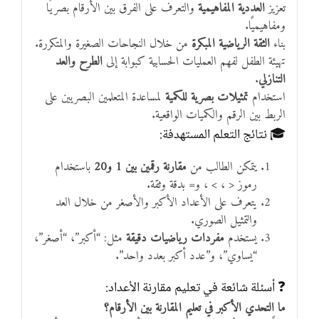
تعزيز
العددية المفاهيمية
والتعرف على الفرق بين الأرقام بصريًا
ومفاهيميًا.
بناء
الثقة الرياضية المبكرة
من خلال النجاحات الصغيرة والمتكررة.
تهيئة الطفل لفهم العمليات الحسابية كبوابة إلى
الطرح والعد
التنازلي
.
استخدام
تمثيلات بصرية للكمية
لمساعدة المتعلمين البصريين على
الربط بين الرقم والكميات الواقعية.
🎓 نتائج التعلم المستهدفة:
يتمكن الطالب من
مقارنة رقمين بين 1 و20
باستخدام
رموز < ، > ، و= بدقة وثقة.
يتعرف على الأعداد الأكبر والأصغر من خلال العد
والتمثيل الصوري.
يستخدم
مفردات رياضيات دقيقة
مثل: “أكبر”، “أصغر”،
“يساوي”، و”عدد أكبر بعدد واحد”.
❓ أسئلة شائعة في تعليم مقارنة الأعداد:
ما التحدي الأكبر في تعليم المقارنة بين الأرقام؟