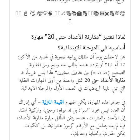
🤔💭🔢✖️🧮📚➕➗🔢🏫📚🔢📐✍🏻 🧠💡🤓 🤔 📓 ✍🏻
🧮
لماذا تعتبر “مقارنة الأعداد حتى 20” مهارة
أساسية في المرحلة الابتدائية؟
هل لاحظت يوماً أن طفلك يواجه صعوبة في تحديد من الأكبر:
17 أم 14؟ أو يتردد عندما يُطلب منه وضع رمز المقارنة
الصحيح (>، <، =) بين عددين صغيرين؟ هذا ليس غريباً، فـ
مقارنة الأعداد حتى 20
تمثل واحدة من أولى المهارات العقلية
التي تبني عليها الرياضيات في الصف الأول والمرحلة الابتدائية.
في جوهر هذه المهارة، يكمن مفهوم
القيمة المنزلية
– أي إدراك
أن العدد ليس مجرد “اسم”، بل له موقع، ومعنى، وتركيبة تستند
إلى الآحاد والعشرات. عندما يتقن الطفل مهارة مقارنة الأعداد،
فإنه لم يعد يتعامل مع الأرقام كرموز عشوائية، بل ككميات
يمكن مقارنتها وتحليلها ومعالجتها.