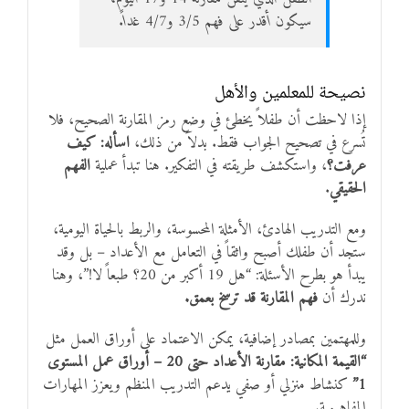
سيكون أقدر على فهم 3/5 و4/7 غداً.
نصيحة للمعلمين والأهل
إذا لاحظت أن طفلاً يخطئ في وضع رمز المقارنة الصحيح، فلا
تُسرع في تصحيح الجواب فقط. بدلاً من ذلك،
اسأله: كيف
عرفت؟
، واستكشف طريقته في التفكير. هنا تبدأ عملية
الفهم
الحقيقي
.
ومع التدريب الهادئ، الأمثلة المحسوسة، والربط بالحياة اليومية،
ستجد أن طفلك أصبح واثقاً في التعامل مع الأعداد – بل وقد
يبدأ هو بطرح الأسئلة: “هل 19 أكبر من 20؟ طبعاً لا!”، وهنا
ندرك أن
فهم المقارنة قد ترسخ بعمق.
وللمهتمين بمصادر إضافية، يمكن الاعتماد على أوراق العمل مثل
“القيمة المكانية: مقارنة الأعداد حتى 20 – أوراق عمل المستوى
1”
كنشاط منزلي أو صفي يدعم التدريب المنظم ويعزز المهارات
المفاهيمية.