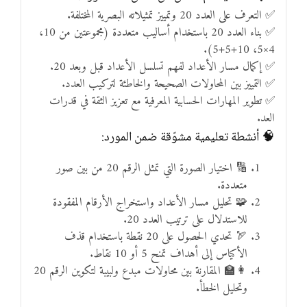
✅ التعرف على العدد 20 وتمييز تمثيلاته البصرية المختلفة.
✅ بناء العدد 20 باستخدام أساليب متعددة (مجموعتين من 10،
4×5، 10+5+5).
✅ إكمال مسار الأعداد لفهم تسلسل الأعداد قبل وبعد 20.
✅ التمييز بين المحاولات الصحيحة والخاطئة لتركيب العدد.
✅ تطوير المهارات الحسابية المعرفية مع تعزيز الثقة في قدرات
العد.
🧠 أنشطة تعليمية مشوّقة ضمن المورد:
🔢 اختيار الصورة التي تمثل الرقم 20 من بين صور
متعددة.
🧩 تحليل مسار الأعداد واستخراج الأرقام المفقودة
للاستدلال على ترتيب العدد 20.
🏹 تحدي الحصول على 20 نقطة باستخدام قذف
الأكياس إلى أهداف تمنح 5 أو 10 نقاط.
👩‍🏫 المقارنة بين محاولات مبدع ولبيبة لتكوين الرقم 20
وتحليل الخطأ.