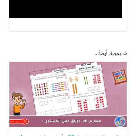
قد يعجبك أيضاً…