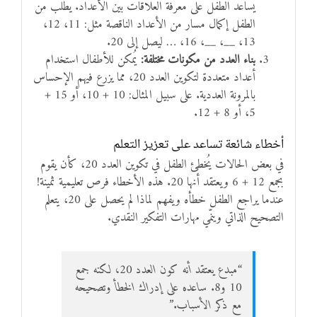
يساعد الطفل على معرفة العلاقات بين الأعداد. يُطلب من
الطفل إكمال مسار من الأعداد الناقصة مثل: 11، 12،
13، __، __، 16، … ليصل إلى 20.
بناء العدد من مكونات مختلفة:
يُمكن للأطفال استخدام
أعداد متعددة لتكوين العدد 20، مما يزرع فيهم الإحساس
بالمرونة العددية. على سبيل المثال: 10 + 10، أو 15 +
5، أو 8 + 12.
أخطاء شائعة تساعد على تعزيز التعلم
في بعض الحالات يُخطئ الطفل في تكوين العدد 20، كأن يقوم
بجمع 12 + 6 ويعتقد أنها 20. هذه الأخطاء فرص تعليمية ثمينة!
عندما يراجع الطفل خطأه ويفهم لماذا لم يحصل على 20، يتعلم
التصحيح الذاتي وينمّي مهارات التفكير النقدي.
“مبدع يعتقد أنه كون العدد 20، لكنه جمع
10 و8. ساعده على إدراك الخطأ وتصحيحه
مع ذكر الأسباب.”