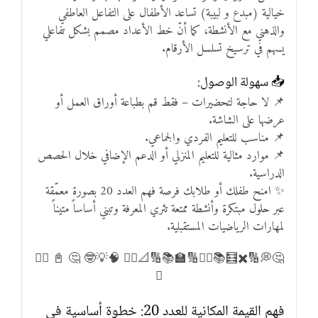
خيالية (مبدع و لبيبة) تساعد الأطفال على التفاعل العاطفي
والذهني مع الأنشطة، كما أنّ خط الأعداد مصمم بشكل تفاعلي
يسهم في ترسيخ تسلسل الأرقام.
📥 سهولة الوصول:
📌 لا حاجة لتحضيرات – فقط قم بطباعة أوراق العمل أو
عرضها على الشاشة.
📌 مناسب للتعليم الفردي والجماعي.
📌 موارد مثالية للتعليم المنزلي أو الدعم الإضافي خلال الحصص
الدراسية.
✨ امنح طفلك أو طلابك فرصة فهم العدد 20 بصورة معمّقة
عبر حلول مبتكرة وأنشطة ممتعة تثري المعرفة وتبني أساساً متيناً
لمهارات الرياضيات المستقبلية.
🤔💭🔢✖️🧮📚➕➗🔢🏫📚🔢📐✍🏻 🧠💡🤓 🤔 📓 ✍🏻
🧮
فهم القيمة المكانية للعدد 20: خطوة أساسية في