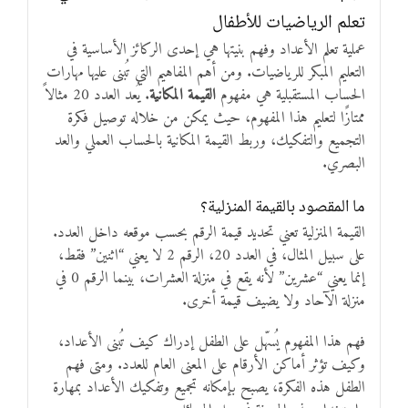
تعلم الرياضيات للأطفال
عملية تعلم الأعداد وفهم بنيتها هي إحدى الركائز الأساسية في
التعليم المبكر للرياضيات. ومن أهم المفاهيم التي تُبنى عليها مهارات
الحساب المستقبلية هي مفهوم
القيمة المكانية
. يُعد العدد 20 مثالاً
ممتازًا لتعليم هذا المفهوم، حيث يمكن من خلاله توصيل فكرة
التجميع والتفكيك، وربط القيمة المكانية بالحساب العملي والعد
البصري.
ما المقصود بالقيمة المنزلية؟
القيمة المنزلية تعني تحديد قيمة الرقم بحسب موقعه داخل العدد.
على سبيل المثال، في العدد 20، الرقم 2 لا يعني “اثنين” فقط،
إنما يعني “عشرين” لأنه يقع في منزلة العشرات، بينما الرقم 0 في
منزلة الآحاد ولا يضيف قيمة أخرى.
فهم هذا المفهوم يُسهّل على الطفل إدراك كيف تُبنى الأعداد،
وكيف تؤثر أماكن الأرقام على المعنى العام للعدد. ومتى فهم
الطفل هذه الفكرة، يصبح بإمكانه تجميع وتفكيك الأعداد بمهارة