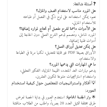
❓ أسئلة شائعة:
هل المورد مناسب لاستخدام الصف والمنزل؟
نعم، يمكن استخدامه على لوح ذكي في الفصل أو طباعته
للاستخدام المنزلي.
هل الأدوات داعمة لشرح مفصل أم تحتاج لموارد إضافية؟
المورد شامل، ومُصمم لدعم الشرح العملي دون الحاجة إلى
أدوات تقنية إضافية.
هل يمكن تعديل أوراق العمل؟
الأوراق بصيغة PDF غير قابلة للتعديل، لكنها مرنة في الطباعة
والاستخدام.
ما هي المهارات التي يدعمها المورد؟
يدعم مهارات العد المتعدد، القيمة المنزلية، التفكير التحليلي،
واستخدام استراتيجيات متنوعة لتكوين العشرين.
💡 أفكار واستراتيجيات للمعلمين حول كيفية استخدام
المورد:
🌟
وتر الجلسة الجماعية:
استخدم الصور في بداية الحصة لعرض
طرق مختلفة لتمثيل العدد 20 بصرياً، واطلب من الطلاب مناقشة