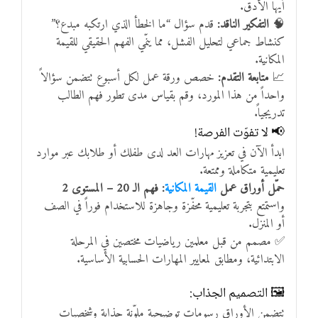
أيها الأدق.
🧠
التفكير الناقد:
قدم سؤال “ما الخطأ الذي ارتكبه مبدع؟”
كنشاط جماعي لتحليل الفشل، مما ينمّي الفهم الحقيقي للقيمة
المكانية.
📈
متابعة التقدم:
خصص ورقة عمل لكل أسبوع تتضمن سؤالاً
واحداً من هذا المورد، وقم بقياس مدى تطور فهم الطالب
تدريجياً.
📢 لا تفوّت الفرصة!
ابدأ الآن في تعزيز مهارات العد لدى طفلك أو طلابك عبر موارد
تعليمية متكاملة وممتعة.
حمّل أوراق عمل
القيمة المكانية
: فهم الـ 20 – المستوى 2
واستمتع بتجربة تعليمية محفّزة وجاهزة للاستخدام فوراً في الصف
أو المنزل.
✅ مصمم من قبل معلمين رياضيات مختصين في المرحلة
الابتدائية، ومطابق لمعايير المهارات الحسابية الأساسية.
🖼️ التصميم الجذاب:
تتضمن الأوراق رسومات توضيحية ملوّنة جذابة وشخصيات