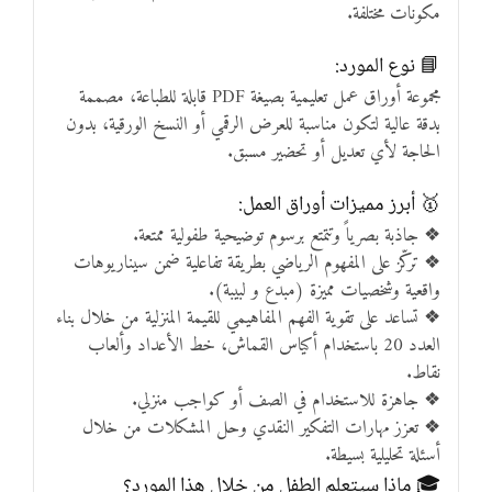
مكونات مختلفة.
📘 نوع المورد:
مجموعة أوراق عمل تعليمية بصيغة PDF قابلة للطباعة، مصممة
بدقة عالية لتكون مناسبة للعرض الرقمي أو النسخ الورقية، بدون
الحاجة لأي تعديل أو تحضير مسبق.
🥇 أبرز مميزات أوراق العمل:
❖ جاذبة بصرياً وتتمتع برسوم توضيحية طفولية ممتعة.
❖ تركّز على المفهوم الرياضي بطريقة تفاعلية ضمن سيناريوهات
واقعية وشخصيات مميزة (مبدع و لبيبة).
❖ تساعد على تقوية الفهم المفاهيمي للقيمة المنزلية من خلال بناء
العدد 20 باستخدام أكياس القماش، خط الأعداد وألعاب
نقاط.
❖ جاهزة للاستخدام في الصف أو كواجب منزلي.
❖ تعزز مهارات التفكير النقدي وحل المشكلات من خلال
أسئلة تحليلية بسيطة.
🎓 ماذا سيتعلم الطفل من خلال هذا المورد؟