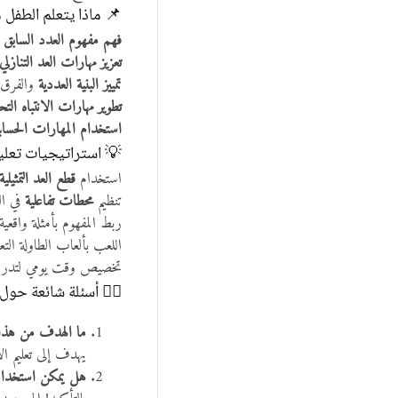
📌 ماذا يتعلم الطفل 
فهم مفهوم العدد السابق
لل
تعزيز مهارات العد التنازلي
تمييز البنية العددية
والفرق ب
تطوير مهارات الانتباه التحل
استخدام المهارات الحسابي
💡 استراتيجيات تعلي
استخدام
قطع العد التمثيلية
تنظيم
محطات تفاعلية
في ال
ربط المفهوم بأمثلة واقعية مثل: “إن كان مع
اللعب بألعاب الطاولة التع
تخصيص وقت يومي لتدريبا
🙋‍♂️ أسئلة شائعة حول 
ما الهدف من هذا 
يهدف إلى تعليم الأ
هل يمكن استخدامه