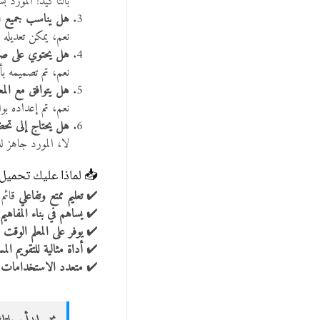
بالتأكيد! المورد 
هل يناسب جميع 
نعم، يمكن تعديله
هل يحتوي على صور
نعم، تم تصميمه بأ
هل يتوافق مع المعا
نعم، تم إعداده بوا
هل يحتاج إلى تحض
لا، المورد جاهز ل
📥 لماذا عليك تحميل 
✔️
تعليم ممتع وتفاعلي
قائم 
✔️
يساهم في بناء المفاهيم
✔️
يوفر على المعلم الوقت 
✔️
أداة مثالية للتقويم الم
✔️
متعدد الاستخدامات
–