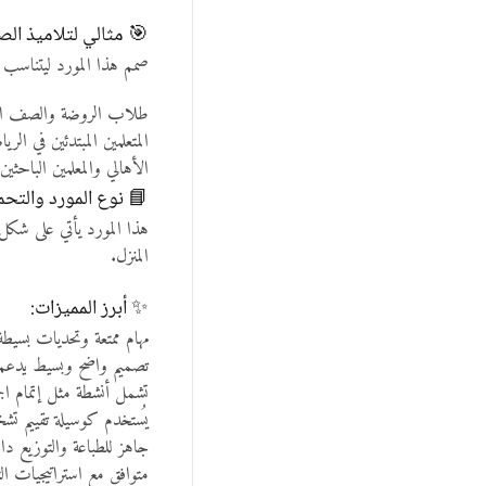
🎯 مثالي لتلاميذ ال
صمم هذا المورد ليتناسب 
طلاب الروضة والصف الأول الاب
المتعلمين المبتدئين في الر
الأهالي والمعلمين الباحثي
📘 نوع المورد والتحم
هذا المورد يأتي على شك
المنزل.
✨ أبرز المميزات:
مهام ممتعة وتحديات بسيط
تصميم واضح وبسيط يدعم
تشمل أنشطة مثل إتمام الجمل
يُستخدم كوسيلة تقييم تش
جاهز للطباعة والتوزيع داخ
متوافق مع استراتيجيات التع