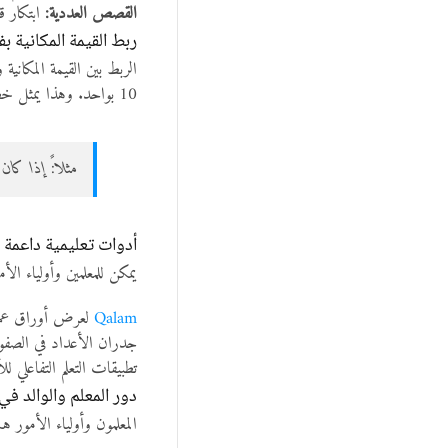
القصص العددية:
ابتكار ق
ربط القيمة المكانية بف
10 بواحد. وهذا يمثل خطوة مبكرة في اكتساب مهارات الطرح.
مثلاً: إذا كان لدى الطفل 7 كرات وأخذنا واحدة، سيبقى
أدوات تعليمية داعمة
يمكن للمعلمين وأولياء ال
Qalam
لعرض أوراق عمل 
جدران الأعداد في الصفو
تطبيقات التعلم التفاعلي لل
دور المعلم والوالد في 
المعلمون وأولياء الأمور ه