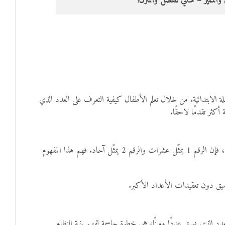
والمميز – مثالي للفصل والمنزل!
ة الابتدائية. من خلال تعلم الأطفال كيفية التعرف على العدد الذي
القيمة المكانية هي مفهوم يوضّح أن قيمة الرقم تتغيّر بحسب موقعه ضمن العدد. على سبيل المثال، في العدد 12، فإن الرقم 1 يمثّل عشرات والرقم 2 يمثّل آحاد. فهم هذا المفهوم
دد الذي يسبق عددًا معينًا، هي خطوة حاسمة لفهم بنية النظام