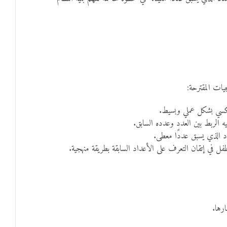
يات المقترحة:
 الربط بين العدد وعدده السابق.
دد الذي يسبق عددًا معطى.