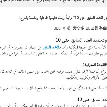
 في تعليم طفلك أو طلابك مفاهيم الأعداد بثقة ومرح! لا تفوت هذا المورد المجاني 
بدأ رحلة تعليمية تفاعلية ومفعمة بالمرح!
🤔💭🔢✖️🧮📚➕➗🔢🏫📚🔢📐✍🏻 
وتحديد العدد السابق حتى 10
ية الأساسية مثل
القيمة المكانية
وتحديد
العدد السابق
من المهارات الضرورية في المرحل
القيمة المنزلية؟
يل الأرقام وتكوينها وتفكيكها.
ة لبناء فهم عميق دون تعقيدات الأعداد الأكبر.
د السابق حتى 10
بتسلسل الأعداد من 1 فما فوق. غير أن مهارة
التتابع العكسي
، أي تحديد الع