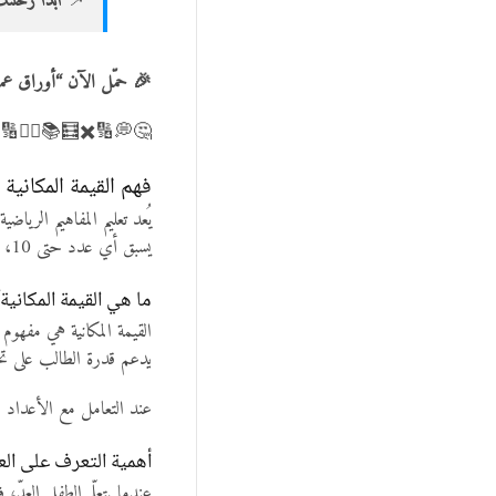
📌
ابدأ رحلتك
🎉 حمّل الآن “أوراق عمل العدد السابق حتى 10” وا
🧠💡🤓 🤔 📓 ✍🏻🧮
فهم القيمة المكانية 
يُعد تعليم المفاهيم الرياض
يسبق أي عدد حتى 10، فإنهم يطورون أساسًا قويًا في التفكير العددي والمنطقي يساعدهم في مراحل رياضية أكثر تقدمًا لاحقًا.
ما هي القيمة المكانية/
يدعم قدرة الطالب على تحل
عند التعامل مع الأعداد البسيطة حتى 10، نركّز على فهم الآحاد فقط، مما يتيح للطلاب الفرص
أهمية التعرف على العد
عندما يتعلّم الطفل العدّ، فإنه يبدأ 