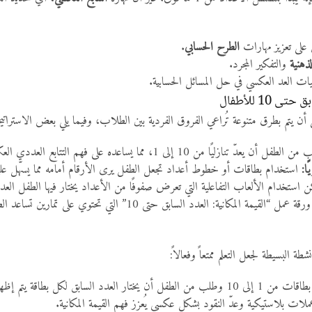
 على تعزيز مهارات
الطرح الحسابي
.
لذهنية
والتفكير المجرد.
يات العد العكسي في حل المسائل الحسابية.
 10 للأطفال
ل أن يتم بطرق متنوعة تُراعي الفروق الفردية بين الطلاب، وفيما يلي بعض الاستراتيج
 أن يعدّ تنازليًا من 10 إلى 1، مما يساعده على فهم التتابع العددي العكسي بشكل عملي وبسيط.
ا:
استخدام بطاقات أو خطوط أعداد تجعل الطفل يرى الأرقام أمامه مما يسهّل عليه
 استخدام الألعاب التفاعلية التي تعرض صفوفًا من الأعداد يختار فيها الطفل الع
لقيمة المكانية: العدد السابق حتى 10” التي تحتوي على تمارين تساعد الطفل في إتقان التعرف على الأعداد السابقة بطريقة منهجية.
طة البسيطة لجعل التعلم ممتعاً وفعالاً:
لطفل أن يختار العدد السابق لكل بطاقة يتم إظهارها.
ات بلاستيكية وعدّ النقود بشكل عكسي يُعزز فهم القيمة المكانية.