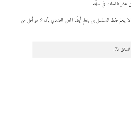
ن عشر تفاحات في سلّة.
الربط بين القيمة المكانية وفهم العدد السابق ضروري لأن الطفل عندما يفهم أن الرقم 9 يأتي قبل 10، فهو لا يتعلم فقط التسلسل بل يتعلم أيضًا المعنى العددي بأن 9 هو أقل من