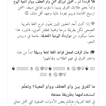
فلا تتردد!
قم بـ
تحميل أوراق عمل واو العطف وواو المعية اليوم
وابدأ بتعليم طلابك الفرق بينهما بأسلوب تفاعلي بسيط. اضمن
ترسيخ القاعدة لديهم بجودة عالية وجهد أقل منك. 👏
💬 إذا كنت أحد المعلمين الذين يحبّون شرح اللغة بالعربية
الفصحى لكن بطريقة مرحة ومحببة للطفل العربي، فالمورد هذا
حتمًا سيكون من
مواردك اليومية المفضلة
، خاصة في دروس
النحو.
🎓
حان الوقت لتجعل قواعد اللغة ممتعة وسهلة!
ابدأ من هنا،
واختبر الفرق في فهم الطلاب وتفاعلهم!
✍🏻 🧠💡🤓 🤔 📓 ✍🏻💡✍🏻 🧠💡🤓 🤔 📓 ✍🏻💡✍🏻 🧠
💡🤓 🤔 📓 ✍🏻💡
ما الفرق بين واو العطف وواو المعية؟ وتعلّم
استخدامهما بطريقة ممتعة
في اللغة العربية، هنالك بعض الأدوات الصغيرة التي تحمل معاني