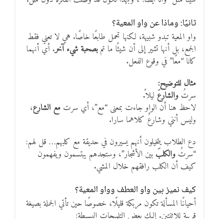
ثانيًا: وماذا عن واو المعية؟
واو المعية تبدو شبيهة، لكنها تحمل طابعًا خاصًا. هي لا تعني فقط
الجمع، بل أنها تشير إلى أن شيئًا ما تم
بصحبة شيء آخر
. أي أنهما
كانا “معًا” في وقوع الفعل.
مثال للتوضيح:
سرتُ
والشارعَ
ليلاً.
لاحظ هنا أن الواو جاءت بمعنى “مع”، أي سرت
مع الشارع
،
وليس أنني وشارعٌ كلاهما سارا.
دع الطلاب يتخيلون أنهم يسيرون في حديقة مع كلبهم… قل لهم:
“سرتُ
والكلبَ
بين الأشجار”، وستجدهم يبتسمون ويفهمون
كيف أن الكلب رافقهم خلال المشي.
كيف نميز بين واو العطف وواو المعية؟
أحيانًا المسألة تكون مربكة قليلًا، خصوصًا حين تأتي الجملة بصيغة
قريبة للاثنتين. إليك بعض التلميحات البسيطة: