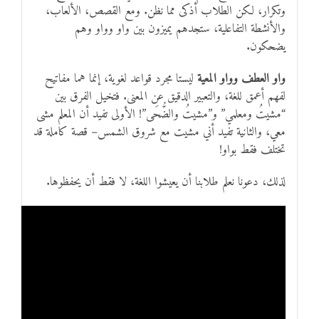
وتكرار، لكن الطلاب أذكى مما نظن. ومع القصص، الألعاب،
والأنشطة التفاعلية، ستجدهم يميزون بين واو وواو وهم
يضحكون.
واو العطف وواو المعية
ليستا مجرد قواعد لغوية، إنما هما مفاتيح
لفهم أعمق للغة، والتعبير الدقيق عن المعنى. فتخيل الفرق بين
“مشيتُ ومعلمي” و”مشيتُ والضُّحَى”! الأولى تفيد أن المعلم مشى
معي، والثانية تفيد أني مشيت مع شروق الشمس– قصة كاملة قد
تختلف فقط بواو!
لذلك، دعونا نعلم طلابنا أن يعيشوا اللغة، لا فقط أن يحفظوها.