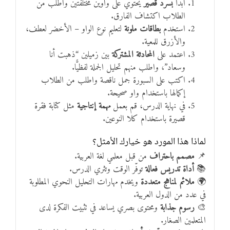
ابدأ
بسرد قصير
يحتوي على واوين مختلفتين واطلب من
الطلاب اكتشاف الفارق.
استخدم
بطاقات ملونة
لتعليم نوع الواو – الأخضر لعطف،
والأزرق للمعية.
اعتمد على
المحادثة المشتركة
بين زميلين “ذهبت أنا
وسعاد”، واطلب منهم تحليل الجملة لفظيًّا.
اكتب على السبورة جمل ناقصة واطلب من الطلاب
إكمالها باستخدام واو صحيحة.
في نهاية الدرس، قم بعمل
مهمة إنتاجية
مثل كتابة فقرة
قصيرة باستخدام كلا النوعين.
لماذا هذا المورد هو خيارك الأمثل؟
📌
مصمم باحتراف
من قبل معلمي لغة العربية.
📚
أداة تدريس فعالة
توفّر الوقت وتثري الدرس.
🌍
ملائم لمناهج متعددة
ويخدم مهارات التحليل النحوي المطلوبة
في عدد من الدول العربية.
🎨
رسوم جذابة
ومحتوى بصري يساعد في تثبيت الفكرة لدى
المتعلمين الصغار.