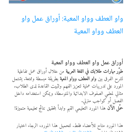
أنواع الموارد
واو العطف وواو المعية: أوراق عمل واو
العطف وواو المعية
الألعاب التفاعلية
أوراق عمل واو العطف وواو المعية
طوّر مهارات طلابك في اللغة العربية
من خلال أوراق عمل تفاعلية
تشرح الفرق بين
واو العطف وواو المعية
بطريقة مبسطة وممتعة. يشتمل
المورد على تدريبات عملية لتعزيز الفهم وتثبيت القاعدة لدى الطلاب.
مثالي لمعلمي الصفوف الابتدائية والمتوسطة، ويمكن استخدامه داخل
الفصل أو كواجب منزلي.
حمّل الآن
هذا المورد التعليمي القيم وابدأ بتحقيق نتائج تعليمية متميزة!
هذا المورد متاح للأعضاء فقط. لتحميل هذا المورد، الرجاء اختيار