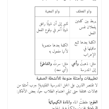
واو العطف
واو المعية
يربط بين كلمتين
تشير إلى أن شيئًا رافق
يفعلان نفس
شيئًا آخر في وقوع الفعل
الفعل
الكلمة بعدها تتبع
الكلمة بعدها منصوبة
ماقبلها في
لأنها مفعول به
الإعراب
مثل: ذهبتُ
وأخي
مثل: سرتُ
والشاطئَ
إلى المدرسة
(أي معه)
تطبيقات وأمثلة منوعة للأنشطة الصفية
لا تقتصر التمارين على الجمل المدرسية التقليدية! جرب أمثلة من
مجالات مختلفة حتى تبقي اهتمام الطلاب حيًّا. بعض الأفكار:
العلوم:
خلطتُ الماء
والمادة الكيميائيةَ
الرياضة:
قفزتُ والكرةَ فوق الحاجز