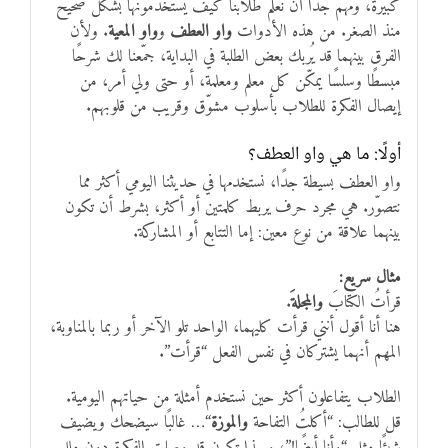
كبيرة، ومهم جدًا أن نُعلم طلابنا كيف يستخدمونها بشكل صحيح
منذ الصغر. من هذه الأدوات
واو العطف
و
واو المعية
. ولأن
الفرق بينهما قد يُربك بعض الطلبة في البداية، جمّعنا لك شرحًا
مبسطًا وسلسًا يمكّن كل معلم ومعلمة، أو حتى ولي أمر، من
إيصال الفكرة للطلاب بأسلوب مشوّق وقريب من قلوبهم.
أولًا: ما هي واو العطف؟
واو العطف بسيطة جدًا، نستخدمها في حديثنا اليومي أكثر مما
نتصوّر. هي مجرد حرف يربط كلمتين أو أكثر، بشرط أن تكون
بينهما علاقة من نوع معين: إما التتابع أو المشاركة.
مثال سريع:
قرأتُ الكتابَ
والمجلةَ
.
هنا أنا أقول أنني قرأت كليهما، الواحد تلو الآخر أو ربما بالمناوبة،
المهم أنهما يشتركان في نفس الفعل “قرأت”.
الطلاب يتفاعلون أكثر حين نستخدم أمثلة من حياتهم اليومية.
قل للطالب: “أكلتُ التفاحة
والموزة
“… غالبًا سيضحك ويضيف
شيئًا مثل “وأنا أيضًا!”، وبهذا تكون قد وصلت الفكرة دون ملل.