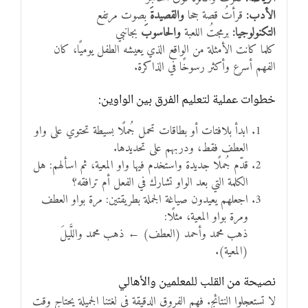
الأدب:
قرأتُ قصة جحا
والقصيدةَ
بصوت مرتفع
التكنولوجيا:
برمجتُ اللعبة
والحاسوبَ
بجانبي
كلما كانت الأمثلة من الواقع الذي يعيشه الطفل يوميًا، كان
الفهم أسرع وأكثر رسوخًا في الذاكرة.
خطوات عملية لتعليم الفرق بين الواوين:
ابدأ بلافتات أو بطاقات تحمل جُملًا بسيطة تحتوي على واو
العطف فقط، ودربهم على تحديدها.
قدّم جُملًا جديدة واستخدم فيها واو المعية، ثم اسألهم: هل
الكلمة التي بعد الواو تشارك في الفعل أم ترافقه؟
اجعلهم يعيدون صياغة الجملة بطريقتين: مرة بواو العطف
ومرة بواو المعية، مثلًا:
ذهب محمد وأحمد (العطف) ← ذهب محمد واللَّيلَ
(المعية).
نصيحة من القلب للمعلمين والأهالي
لا تستعجلوا النتائج. فهم الفروق الدقيقة في لغتنا الجميلة يحتاج وقت