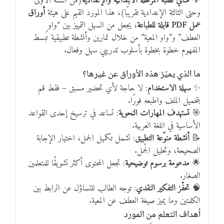
💡
مثالي لطلبة المرحلة الابتدائية والإعدادية
(من السنة الأولى
وحتى الثالثة الإعدادية تقريبًا)، هذا المورد القيم على هيئة
أوراق
عمل PDF قابلة للطباعة
، يجعل من السهل التمييز بين “واو
العطف” و”واو المعية” من خلال تمارين وأنشطة تطبيقية تُبسط
المفهوم خطوة بخطوة بأسلوب تدريبي سهل وفعال.
ما الذي يميّز هذه الأوراق عن غيرها؟
✨
سهلة الاستخدام
: لا حاجة لأي تحضير مسبق – فقط قم
بتحميل الملف واطبعه فورًا.
🎯
تستهدف المهارات النحوية
: تساعد في ترسيخ إحدى القواعد
الأساسية في اللغة العربية.
📝
أنشطة منوّعة التطبيق
: تشمل تكميل الجمل، اختيار الإجابة
الصحيحة، وتحليل الجُمل.
🌟
مدعومة برسوم توضيحية
: تجعل المحتوى أكثر تشويقًا للمتعلمين
الصغار.
🧠
تحفّز التفكير النقدي
: توجه الطالب للتساؤل عن الرابط بين
الكلمتين وما يميز صيغة العطف عن المعية.
أهداف التعلم من المورد