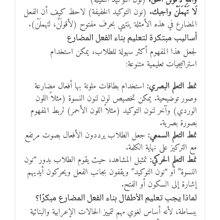
لَا تَهْمَلَنْ واجبك.
(نون التوكيد الخفيفة) لاحظ كيف أن الفعل
المضارع في هذه الأمثلة ينتهي بحرف مفتوح (لأقولَنَّ، لتهملَنْ).
أساليب مبتكرة لتعليم بناء الفعل المضارع
لجعل هذا المفهوم أكثر سهولة للطلاب، يمكن استخدام
استراتيجيات تعليمية متنوعة:
نمط التعلم البصري:
استخدام بطاقات ملونة بها أفعال مضارعة
وصور توضيحية. يمكن تخصيص لون لنون النسوة (مثلاً اللون
الوردي) وآخر لنون التوكيد (مثلاً اللون الأحمر) لربط المفهوم
بصورة بصرية.
نمط التعلم السمعي:
جعل الطلاب يرددون الأفعال بصوت مرتفع
مع التركيز على نهاية الكلمة.
نمط التعلم الحركي:
تمثيل المشاهد، حيث يقوم الطلاب بدور “نون
النسوة” أو “نون التوكيد” ويقفون بجانب الفعل ويحركون أيديهم
إشارة إلى السكون أو الفتح.
لماذا يجب تعليم الأطفال بناء الفعل المضارع مبكرًا؟
ببساطة، لأنه أساس لغوي مهم لتمييز الحالات الإعرابية والبنائية