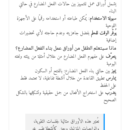
يشمل أوراق عمل للتمييز بين حالات الفعل المضارع في حالتي
البناء
سهولة الاستخدام
: يُمكن طباعته أو استخدامه رقميًا على الأجهزة
اللوحية
يُوفّر الوقت للمعلم
بفضل جاهزيته وعدم حاجته لأي تحضيرات
إضافية
ماذا سيتعلم الطفل من أوراق عمل بناء الفعل المضارع؟
يتعرّف
على مفهوم الفعل المضارع من خلال أمثلة من بيئته ولغته
اليومية
يميز
بين حالتي بناء الفعل المضارع: بالفتح أو السكون
يمارس
تطبيق القاعدة من خلال أنشطة تفاعلية، لا تعتمد فقط
على الحفظ
يتدرّب
على استخراج الأفعال من جمل حقيقية وتشكيلها بالشكل
الصحيح
تُعتبر هذه الأوراق مثالية لجلسات التقوية،
والواجبات المنزلية، وحتى كأنشطة تقييم غير