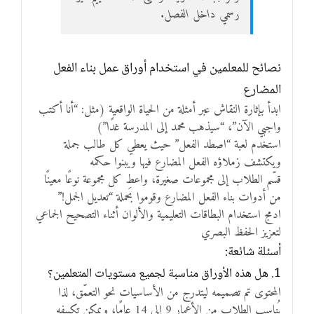
رسمي داخل الفصل.
نصائح للمعلمين في استخدام أوراق عمل بناء الفعل
المضارع
ابدأ بإثارة النقاش عبر أمثلة من الحياة الواقعية (مثل: “أنا أكتب
واجبي الآن”، “سيذهب محمد إلى المدرسة غدًا”)
استخدم لعبة “اصطد الفعل” حيث يعطي كل طالب جملة
ويكتشف زملاؤه الفعل المضارع فيها ويبنوا حكمه
قسّم الطلاب إلى مجموعات صغيرة، واعطِ كل مجموعة نوعًا معينًا
من أدوات بناء الفعل المضارع وقوموا بحملة “تعديل الجمل!”
ادمج استخدام البطاقات التعليمية والألوان أثناء التصحيح الجماعي
لتعزيز الحفظ البصري
أسئلة شائعة:
1. هل هذه الأوراق مناسبة لجميع مستويات المتعلمين؟
المحتوى تم تصميمه ليتدرج من الأساسيات نحو التعمّق، لذا
يُناسب الطلاب من الأعمار 9 إلى 14 عامًا، ويمكن تكييفه