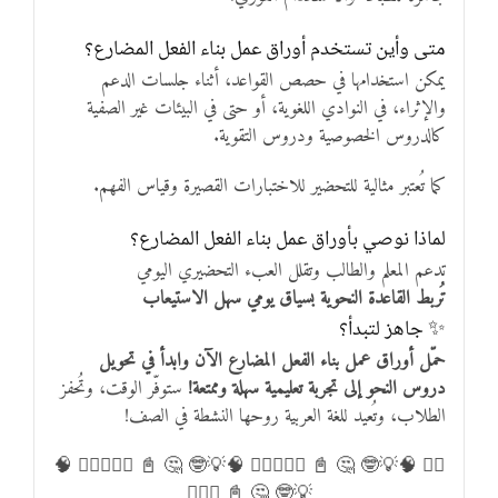
متى وأين تستخدم أوراق عمل بناء الفعل المضارع؟
يمكن استخدامها في حصص القواعد، أثناء جلسات الدعم
والإثراء، في النوادي اللغوية، أو حتى في البيئات غير الصفية
كالدروس الخصوصية ودروس التقوية.
كما تُعتبر مثالية للتحضير للاختبارات القصيرة وقياس الفهم.
لماذا نوصي بأوراق عمل بناء الفعل المضارع؟
تدعم المعلم والطالب وتقلل العبء التحضيري اليومي
تُربط القاعدة النحوية بسياق يومي سهل الاستيعاب
✨ جاهز لتبدأ؟
حمّل أوراق عمل بناء الفعل المضارع الآن وابدأ في تحويل
دروس النحو إلى تجربة تعليمية سهلة وممتعة!
ستوفّر الوقت، وتُحفز
الطلاب، وتُعيد للغة العربية روحها النشطة في الصف!
✍🏻 🧠💡🤓 🤔 📓 ✍🏻💡✍🏻 🧠💡🤓 🤔 📓 ✍🏻💡✍🏻 🧠
💡🤓 🤔 📓 ✍🏻💡