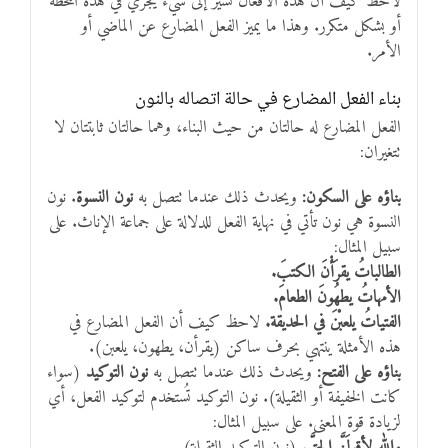
لاحظ كيف أن هذه الأفعال تشير إلى شيء يجري في هذه اللحظة
أو بشكل متكرر. وهذا ما يميز الفعل المضارع عن الماضي أو
الأمر.
بناء الفعل المضارع في حالة اتصاله بالنون
الفعل المضارع له حالتان من حيث البناء، وهما حالتان ثابتتان لا
تتغيران:
بناؤه على السكون:
ويحدث ذلك عندما تتصل به
نون النسوة
. نون
النسوة هي نون تأتي في نهاية الفعل للدلالة على جماعة الإناث. على
سبيل المثال:
الطالباتُ يقرَأْنَ الكتبَ.
الأمهاتُ يطهُونَ الطعامَ.
الفتياتُ يلعبْنَ في الحديقة.
لاحظ كيف أن الفعل المضارع في
هذه الأمثلة ينتهي بحرف ساكن (يقرأن، يطهون، يلعبن).
بناؤه على الفتح:
ويحدث ذلك عندما تتصل به
نون التوكيد
(سواء
كانت الخفيفة أو الثقيلة). نون التوكيد تُستخدم لتوكيد الفعل، أي
لزيادة قوة المعنى. على سبيل المثال:
واللهِ لأقولَنَّ الحقَّ.
(نون التوكيد الثقيلة)