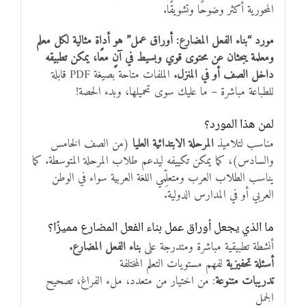
المحورية أكثر وضوحًا وتشويقًا.
مورد “بناء الفعل المضارع: أوراق عمل” هو أداة مثالية لكل معلم
ومعلمة يبحثان عن محتوى قوي وبسيط في آنٍ معًا، يمكن تطبيقه
داخل الصف أو في المنزل.
الملفات متاحة بصيغة PDF قابلة
للطباعة مباشرة – ما عليك سوى تحميلها، وبدء الحصة!
لمن هذا المورد؟
مناسب لتلاميذ
المرحلة الابتدائية العليا
(من الصف الخامس
والسادس)، كما يمكن تكييفه ليدعم طلاب المرحلة المتوسطة. كما
يناسب الطلاب العرب ومتعلِّمي اللغة العربية سواء في الوطن
العربي أو في المدارس الدولية.
ما الذي يجعل أوراق عمل بناء الفعل المضارع مميزًا؟
أنشطة تطبيقية مباشرة ومتدرجة على
بناء الفعل المضارع.
أسئلة تحفيزية
لفهم مستويات التعلم المختلفة
تدريبات متنوعة
: من اختيار من متعدد، ملء الفراغ، تصحيح
الجمل