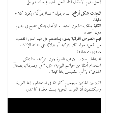
للفعل. فهم الأطفال لبناء الفعل المضارع يساعدهم على:
التحدث بشكل أوضح:
عندما يقول “النساءُ يقرَأْنَ”، يكون كلامه
دقيقًا.
الكتابة بدقة:
يستطيعون استخدام الأفعال بشكل صحيح في جملهم
دون أخطاء.
فهم النصوص القرائية بعمق:
يساعدهم على فهم المعنى المقصود
من الفعل، سواء كان للتوكيد أو للدلالة على جماعة الإناث.
صعوبات شائعة
قد يخلط الطلاب بين نون النسوة ونون التوكيد. هنا يمكن
استخدام أمثلة من حياتهم اليومية، مثل: “أمي وصديقاتها يطبخنَنَ
الحلوى”، و”أنتِ ستنجحينَ بالتأكيد!”.
التمييز بين الحالتين سيجعلهم أكثر ثقة في استخدامهم للغة العربية،
وسيكتشفون أن القواعد النحوية ليست معقدة كما تبدو.