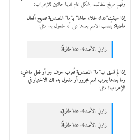
وفَهم مريح للطالب. بشكل عام لدينا حالتين للإعراب:
إذا سبقت”عدا، خلا، حاشا” بـ”ما” المصدرية تصبح أفعال
ماضية:
يُنصب الاسم بعدها على أنه مفعول به. مثل:
زارني الأصدقاء
عدا طارقًا
.
إذا
لم تسبق
ب”ما” المصدرية تُعرب
حرف جر أو فعل ماضٍ
،
وما بعدها يعرب اسم
مجرور أو مفعول به
. لك الاختيار في
الإعراب!
مثل:
زارني الأصدقاء
عدا طارقٍ
.
زارني الأصدقاء
عدا طارقًا
.