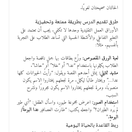
الحالتان صحيحتان لغويًا.
طرق تقديم الدرس بطريقة ممتعة وتحفيزية
الأوراق العمل التقليدية وحدها لا تكفي. يجب أن تعتمد على
التعليم التفاعلي والأنشطة الحسية التي تساعد الطلاب على التجربة
بأنفسهم. مثلًا:
لعبة الورق المقصوص:
وزّع بطاقات بها جمل ناقصة واجعل
الطلاب يكملونها باستخدام “عدا” أو “خلا” أو “حاشا”.
مشهد تمثيلي:
يمثّل أحدهم القصة ويقول: “رأيتُ الحيوانات كلها
عدا…” ويختار طالبًا ليكمل. مرة نجعلهم يختاروا الاسم يكون
منصوبًا، ومرة نجعلهم يختاروا الاسم يكون مجرورًا ونشرح
السبب.
استخدام الصور:
اعرض مجموعة طيور، واسأل الطفل: “أي طير
لم يُرد الطيران؟” واجعله يكتب: “طارَت العصافير
عدا البومةَ/
البومةِ
.”
ربط القاعدة بالحياة اليومية