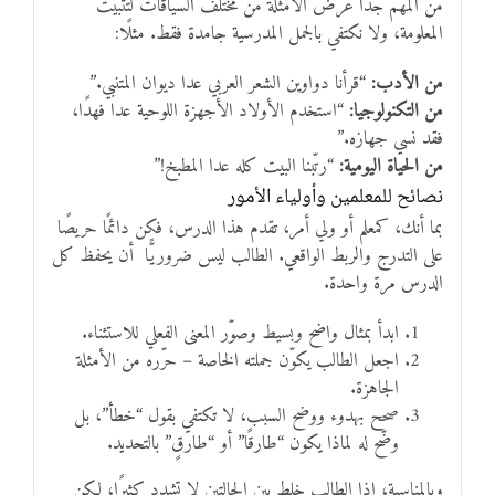
من المهم جدًا عرض الأمثلة من مختلف السياقات لتثبيت
المعلومة، ولا نكتفي بالجمل المدرسية جامدة فقط. مثلًا:
من الأدب:
“قرأنا دواوين الشعر العربي عدا ديوان المتنبي.”
من التكنولوجيا:
“استخدم الأولاد الأجهزة اللوحية عدا فهدًا،
فقد نسي جهازه.”
من الحياة اليومية:
“رتّبنا البيت كله عدا المطبخ!”
نصائح للمعلمين وأولياء الأمور
بما أنك، كمعلم أو ولي أمر، تقدم هذا الدرس، فكن دائمًا حريصًا
على التدرج والربط الواقعي. الطالب ليس ضروريًّا أن يحفظ كل
الدرس مرة واحدة.
ابدأ بمثال واضح وبسيط وصوّر المعنى الفعلي للاستثناء.
اجعل الطالب يكوّن جملته الخاصة – حرّره من الأمثلة
الجاهزة.
صحح بهدوء ووضح السبب، لا تكتفي بقول “خطأ”، بل
وضّح له لماذا يكون “طارقًا” أو “طارقٍ” بالتحديد.
وبالمناسبة، إذا الطالب خلط بين الحالتين لا تشدد كثيرًا، لكن