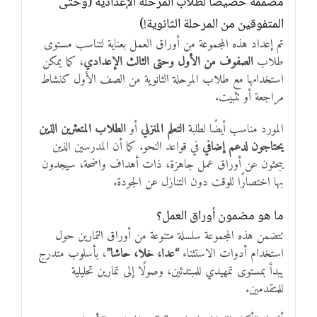
مصممة خصيصًا لطلاب المرحلة الإعدادية (وحتى
المتفوقين من المرحلة الثانوية!)
تم إعداد هذه المجموعة من أوراق العمل بعناية لتناسب مستوى
طلاب
الصفوف من الأول وحتى الثالث الإعدادي
، كما يمكن
استخدامها مع طلاب المرحلة الثانوية من الصف الأول كنشاط
مراجعة أو تثبيت.
المورد مناسب أيضًا لطلبة
التعلم المنزلي
أو
الطلاب المتعثرين الذين
يحتاجون لدعم إضافي
في قواعد النحو. كما أن المدرسين الذين
يبحثون عن أوراق عمل جاهزة، ذات أهداف واضحة، سيجدون
بها اختصارًا للوقت دون التنازل عن الجودة.
ما هو مضمون أوراق العمل؟
تتضمن هذه المجموعة سلسلة متنوعة من أوراق التمارين حول
استخدام أدوات الاستثناء
“عدا، خلا، حاشا”
، بأسلوب متدرج
يبدأ بمستوى تمهيدي للمبتدئين، وصولًا إلى تمارين تحليلية
للمتقدمين.