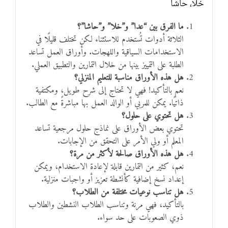
خلا، حاشا
ما الفرق بين “عدا” و”خلا” و”حاشا”؟
الثلاثة أدوات تُستخدم للاستثناء لكن تختلف قليلًا في
الاستخدامات السياقية واللهجات. وأوراق العمل تساعد
الطلبة على التمييز بينها من خلال التمارين والتطبيق العملي.
هل هذه الأوراق مناسبة للتعليم المنزلي؟
نعم بالتأكيد! فهي لا تحتاج إلى شرح طويل، ومكتفية
ذاتيًا. يمكن للمربي أو الوالد العمل بها مباشرةً مع الطالب.
هل تحتوي على حلول؟
تحتوي بعض الأوراق على نماذج حلول مرجعية تساعد
المعلم أو ولي الأمر على التحقق من الإجابات.
هل هذه الأوراق صالحة لأكثر من مرة؟
نعم، كثير من التمارين قابلة لإعادة الاستخدام، ويمكن
إعداد نسخ إضافية كأنشطة تعزيز أو واجبات منزلية.
هل تناسب نوعيات مختلفة من الطلاب؟
بالتأكيد، فهي مرنة وتناسب الطلاب النشطين والطلاب
ذوي الصعوبات على حد سواء.