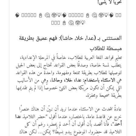
نحويًا لا يُنسى!
✍🏻 🧠💡🤓 🤔 📓 ✍🏻💡✍🏻 🧠💡🤓 🤔 📓 ✍🏻💡✍🏻 🧠
💡🤓 🤔 📓 ✍🏻💡
المستثنى بـ (عدا، خلا، حاشا): فهم عميق بطريقة
مبسطة للطلاب
تعليم قواعد اللغة العربية للطلاب، خاصةً في المرحلة الإعدادية،
يتطلب لمسة خاصة، وصدقًا بعض القواعد تحتاج إلى بعض الحيل
لتوصيلها للطلاب بطريقة ممتعة ومفهومة. واحدة من هذه القواعد
هي
الاستثناء باستخدام: عدا، خلا، وحاشا
، وهي من الأساليب
اللي يمكن أن تكون مربكة بعض الشئ خصوصًا إذا لم يتم تقديمها
بطريقة صحيحة ومحفزة.
عادةً نتحدث عن الاستثناء عندما نريد أن نبيّن أن هناك عنصرًا
خرج عن قاعدة عامة. باختصار، عندما أقول “حضر التلاميذ
عدا
أحمد
“، فأنا أقصد بأن أقول أن أحمد لم يحضر، رغم أن كل
التلاميذ قد حضروا. الموضوع يبدو بسيطًا؟ يمكن… لكن هناك