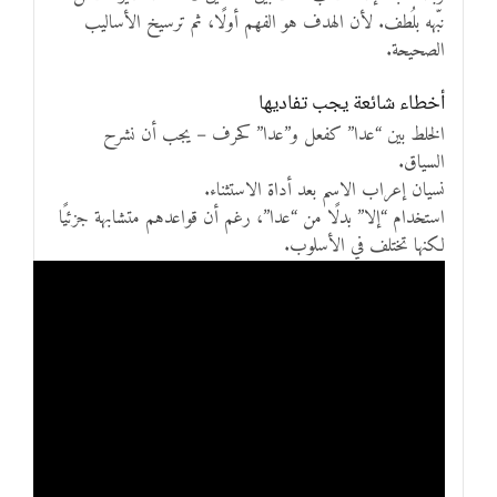
نبّهه بلُطف. لأن الهدف هو الفهم أولًا، ثم ترسيخ الأساليب
الصحيحة.
أخطاء شائعة يجب تفاديها
الخلط بين “عدا” كفعل و”عدا” كحرف – يجب أن نشرح
السياق.
نسيان إعراب الاسم بعد أداة الاستثناء.
استخدام “إلا” بدلًا من “عدا”، رغم أن قواعدهم متشابهة جزئيًا
لكنها تختلف في الأسلوب.