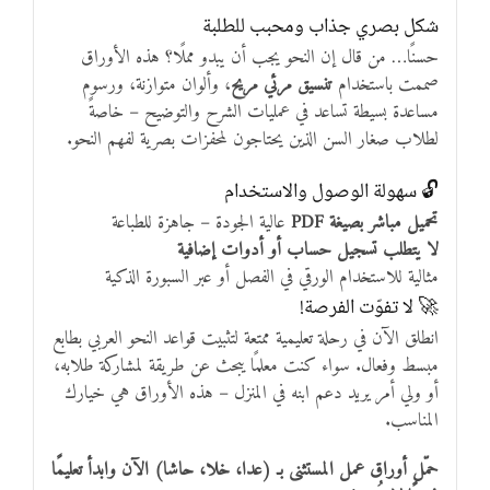
شكل بصري جذاب ومحبب للطلبة
حسنًا… من قال إن النحو يجب أن يبدو مملًا؟ هذه الأوراق
صممت باستخدام
تنسيق مرئي مريح
، وألوان متوازنة، ورسوم
مساعدة بسيطة تساعد في عمليات الشرح والتوضيح – خاصةً
لطلاب صغار السن الذين يحتاجون لمحفزات بصرية لفهم النحو.
🔓 سهولة الوصول والاستخدام
تحميل مباشر بصيغة PDF
عالية الجودة – جاهزة للطباعة
لا يتطلب تسجيل حساب أو أدوات إضافية
مثالية للاستخدام الورقي في الفصل أو عبر السبورة الذكية
🚀 لا تفوّت الفرصة!
انطلق الآن في رحلة تعليمية ممتعة لتثبيت قواعد النحو العربي بطابع
مبسط وفعال. سواء كنت معلمًا يبحث عن طريقة لمشاركة طلابه،
أو ولي أمر يريد دعم ابنه في المنزل – هذه الأوراق هي خيارك
المناسب.
حمّل أوراق عمل المستثنى بـ (عدا، خلا، حاشا) الآن وابدأ تعليمًا