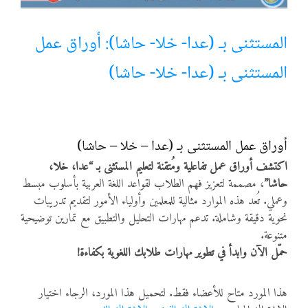
أنواع الموارد
المستثنى بـ (عدا- خلا- حاشا): أوراق عمل
المستثنى بـ (عدا- خلا- حاشا)
الألعاب التفاعلية
أوراق عمل المستثنى بـ (عدا – خلا – حاشا)
اكتشف أوراق عمل تفاعلية ومُتقنة لتعليم المستثنى بـ “عدا، خلا،
حاشا”
، مصممة لتعزيز فهم الطلاب لقواعد اللغة العربية بأسلوب مبسط
وعملي. تُعد هذه الموارد مثالية للمعلمين وأولياء الأمور لتقديم تدريبات
نحوية دقيقة وشاملة. تدعم مهارات التحليل والتطبيق مع تمارين توضيحية
متنوعة.
حمّل الآن وابدأ في تطوير مهارات طلابك اللغوية بكفاءة!
هذا المورد متاح للأعضاء فقط. لتحميل هذا المورد، الرجاء اختيار