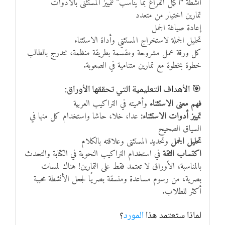
أنشطة “أكمل الفراغ بما يناسب” لتمييز المستثنى بالأدوات
تمارين اختيار من متعدد
إعادة صياغة الجمل
تحليل الجملة لاستخراج المستثنى وأداة الاستثناء
كل ورقة عمل مشروحة ومقسّمة بطريقة منظمة، تتدرج بالطالب
خطوة بخطوة مع تمارين متنامية في الصعوبة.
🎯 الأهداف التعليمية التي تحققها الأوراق:
فهم معنى الاستثناء
وأهميته في التراكيب العربية
تمييز أدوات الاستثناء:
عدا، خلا، حاشا واستخدام كل منها في
السياق الصحيح
تحليل الجمل
وتحديد المستثنى وعلاقته بالكلام
اكتساب الثقة
في استخدام التراكيب النحوية في الكتابة والتحدث
بالمناسبة، الأوراق لا تعتمد فقط على التمارين! هناك لمسات
بصرية، من رسوم مساعدة ومنسقة بصريًا لجعل الأنشطة محببة
أكثر للطلاب.
لماذا ستعتمد هذا
المورد
؟