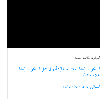
الموارد ذات صلة:
المستثنى بـ (عدا- خلا- حاشا): أوراق عمل المستثنى بـ (عدا-
خلا- حاشا)
المستثنى بـ(عدا-خلا-حاشا)