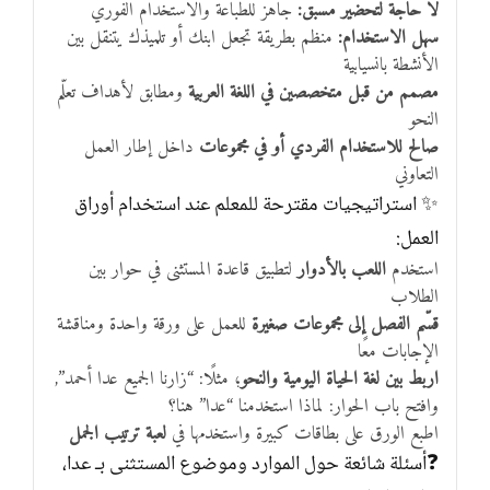
لا حاجة لتحضير مسبق:
جاهز للطباعة والاستخدام الفوري
سهل الاستخدام:
منظم بطريقة تجعل ابنك أو تلميذك يتنقل بين
الأنشطة بانسيابية
مصمم من قبل متخصصين في اللغة العربية
ومطابق لأهداف تعلّم
النحو
صالح للاستخدام الفردي أو في مجموعات
داخل إطار العمل
التعاوني
✨ استراتيجيات مقترحة للمعلم عند استخدام أوراق
العمل:
استخدم
اللعب بالأدوار
لتطبيق قاعدة المستثنى في حوار بين
الطلاب
قسّم الفصل إلى مجموعات صغيرة
للعمل على ورقة واحدة ومناقشة
الإجابات معًا
اربط بين لغة الحياة اليومية والنحو
؛ مثلًا: “زارنا الجميع عدا أحمد”,
وافتح باب الحوار: لماذا استخدمنا “عدا” هنا؟
اطبع الورق على بطاقات كبيرة واستخدمها في
لعبة ترتيب الجمل
❓أسئلة شائعة حول الموارد وموضوع المستثنى بـ عدا،