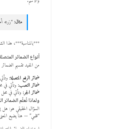
والاسم.
مثال:
“زرته أم
***بالمناسبة***، هذا الشك
أنواع الضمائر المتصلة
من المفيد تقسيم الضمائر ا
ضمائر الرفع المتصلة:
وتأتي 
ضمائر النصب:
وتأتي في م
ضمائر الجر:
وتأتي في محل ا
ولماذا نُعلّم الضمائر ا
السؤال الحقيقي هو: هل يس
“قلمي” — هنا يضيع المعنى ت