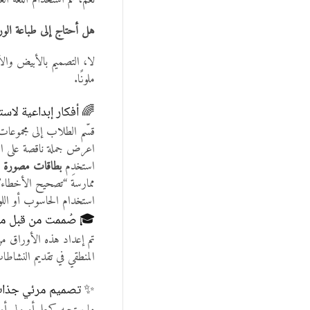
نعم، تم استخدام اللغة الع
هل أحتاج إلى طباعة الور
لا، التصميم بالأبيض وال
ملونًا.
🌈 أفكار إبداعية لاست
قسّم الطلاب إلى مجموعات
اعرض جملة ناقصة على ال
استخدِم
بطاقات مصورة
ل
ممارسة “تصحيح الأخطاء”،
استخدام الحاسوب أو اللوح
🎓 صُممت من قبل م
تم إعداد هذه الأوراق من 
المنطقي في تقديم النشاط
✨ تصميم مرئي جذاب