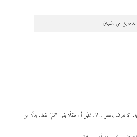
حدها بل من السياق.
ة، كما تعرف بالفعل… لا. تخيّل أن طفلًا يقول “قلم” فقط، بدلًا من