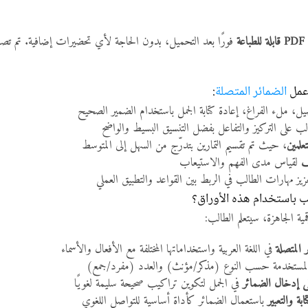
PDF قابلة للطباعة
فورًا بعد التحميل، بدون الحاجة لأي تحضيرات إضافية. تم تصم
 عمل
الضمائر المتصلة
:
ل، ملء الفراغ، إعادة كتابة الجمل باستخدام الضمير الصحيح
ب على التركيز والتفاعل بفضل التنسيق البسيط والواضح
علمين
، حيث تم تقسيم التمارين بتدرّج من السهل إلى المتوسط
ف
لقياس مدى الفهم والاستيعاب
يز مهارات الطالب في الربط بين القواعد والتطبيق العملي
ب باستخدام هذه الأوراق؟
مية الجاهزة، سيتعلم الطالب:
 المتصلة
في اللغة العربية واستخداماتها المختلفة مع الأفعال والأسماء
مستخدمة حسب النوع (مذكر/مؤنث) والعدد (مفرد/جمع)
ى إدخال الضمائر
في الجمل لتكوين تراكيب صحيحة سليمة لغويًا
ة والتعبير
باستعمال الضمائر كأداة أساسية للتواصل اللغوي