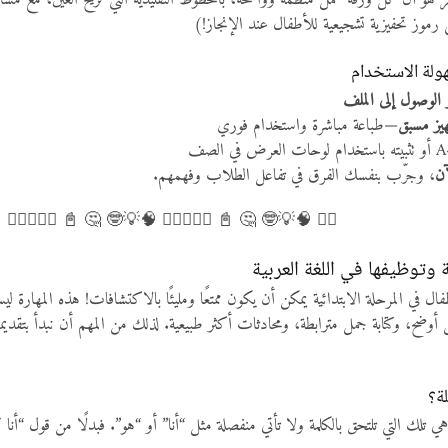
ر هو أن كل ورقة عمل منظمة وواضحة، بالخطوط التقليدية التي تريح العين، مع مسافا
موز تحفيزية تشجيعية للأطفال عند الإنجاز!)
ولة الاستخدام
و الوصول إلى الملف
هيز مسبق
—طباعة مباشرة واستخدام فوري
آن
، وجرّب بنفسك الفرق في تفاعل الطلاب وفهمهم.
🏻💡✍🏻 🧠💡🤓 🤔 📓 ✍🏻💡✍🏻 🧠💡🤓 🤔 📓 ✍🏻💡
 وتوظيفها في اللغة العربية
أطفال في المرحلة الابتدائية يمكن أن يكون ممتعًا ومليئًا بالاكتشافات! هذه المه
 أوضح، وكتابة جمل مترابطة، ومحادثات أكثر طبيعية. لذلك من المهم أن نبدأ بتقدي
ة؟
هي تلك التي تلتحق بالكلمة ولا تأتي منفصلة مثل “أنا” أو “هو”. فبدلًا من قول “أ