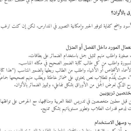
ربية الفصحى الخالية من اللهجات المحلية لتكون قابلة للاستخدام في مختلف المناهج 
ق بالألوان؟
أسود واضح كفاية لتوفير الحبر وإمكانية التصوير في المدارس. لكن إن كنت ترغب بج
عمال المورد داخل الفصل أو المنزل
 صغيرة واطلب منهم تمثيل جمل باستخدام الضمائر على بطاقات.
سبورة واطلب من كل طالب كتابة الضمير الصحيح في مكانه المناسب.
أسماء الأشخاص أو الأشياء واطلب من الطالب ربطها بالضمير المناسب (“هذا كتاب
 حيث يُقدَّم للطلاب نص يحتوي على ضمائر خاطئة ويُطلب منهم تصحيحها جماعيًا
 الذكي لعرض الجُمل من الأوراق بشكل تفاعلي، وتمييز الضمائر بالألوان.
ختصين تربويين
قبل معلمين متخصصين في تدريس اللغة العربية ومناهجها، مع الحرص على توافقها مع ا
ات لدعم قدرات الطلاب وتطوير مستوياتهم بشكل ممنهج.
 وسهل الاستخدام