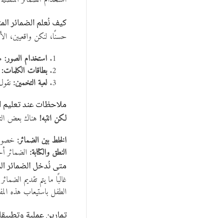
استخدام الضمائر المتصلة 
كيف نُعلم الضمائر ال
حسنًا، لنكن واقعيين، ال
استخدام الصور:
مث
بطاقات الكلمات:
ن
لعبة التخمين:
نقول 
ملاحظات عند تعليم ا
لكن انتبه!
هناك بعض التحدي
الخلط بين الضمائر:
خصوصًا
النطق والكتابة:
الضمائر أحي
متى نُدخل الضمائر ا
غالبًا ما يتم تقديم الضم
الطفل باستيعاب هذه المف
تمارين عملية وتطبيق