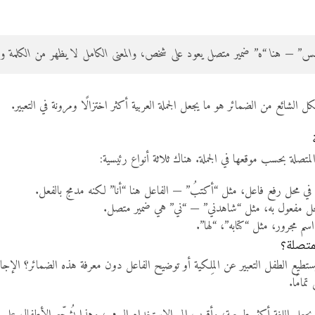
س” — هنا “ه” ضمير متصل يعود على شخص، والمعنى الكامل لا يظهر من الكلمة و
ل الشائع من الضمائر هو ما يجعل الجملة العربية أكثر اختزالًا ومرونة في التعبير.
لمتصلة بحسب موقعها في الجملة. هناك ثلاثة أنواع رئيسية:
في محل رفع فاعل، مثل “أكتبُ” — الفاعل هنا “أنا” لكنه مدمج بالفعل.
حل مفعول به، مثل “شاهدني” — “ني” هي ضمير متصل.
سم مجرور، مثل “كتابه”، “لها”.
لمتصلة؟
تطيع الطفل التعبير عن المِلكية أو توضيح الفاعل دون معرفة هذه الضمائر؟ الإجاب
مامًا.