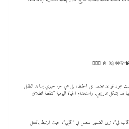
ت مناسبة للكتابة وتحديد صريح لمكان إجابة الطالب. (بالمناسبة،
✍🏻 🧠💡🤓 🤔 📓 ✍
ارة ليست مجرد قواعد تعتمد على الحفظ، بل هي جزء حيوي يساعد الطفل
مها لهم بشكل تدريجي، واستخدام الحياة اليومية كنقطة انطلاق
نا كتاب لي”، نرى الضمير المتصل في “كتابي”، حيث ارتبط بالفعل