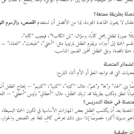
يجعل اللغة أكثر طبيعية، وأقرب إلى الاستخدام اليومي، وهذا يُشجّع الأطفال على ال
متصلة بطريقة ممتعة؟
أطفال لا يحبون القاعدة المجردة. لذا من الأفضل أن نستخدم
القصص، والرسوم التوض
لًا صورة لطفل يحمل كتابًا، وسؤال: “لمن الكتاب؟”، فيجيب “كتابه”.
قسم الجملة إلى أجزاء، ويقوم الطفل بترتيبها مثل: “أختي”، “طبخت”، “العشاء” 
جملة ناقصة، وعلى الطفل تخمين الضمير المناسب.
لضمائر المتصلة
ات التي قد تواجه المعلم أو الأم أثناء الشرح:
 بين “الهاء” و”ها” و”هم”. مثال: “كتبه”، “كتبها”، “كتبهم” — يحتاج الطفل أن
انًا تُنطق وتكتب بطريقة قد تربك الطفل. مثال: “أعطاني” وليس “أعطني” — الفعل
لمتصلة في خطة التدريس؟
ائر المتصلة بعد أن يكتسب الطفل بعض المهارات الأساسية في تكوين الجملة البسيطة، 
اهيم بسهولة أكبر، خصوصًا إذا سبق ذلك تعرضٌ كافٍ للغة عبر القصص والحوار.
ات حقيقية