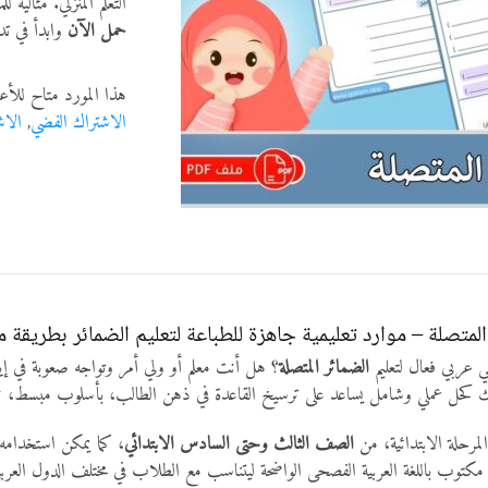
التعلم المنزلي. مثالية
حمل الآن
وابدأ في تد
هذا المورد متاح للأع
الاشتراك الفضي
,
الاش
لمتصلة – موارد تعليمية جاهزة للطباعة لتعليم الضمائر بطريقة م
 عربي فعال لتعليم
الضمائر المتصلة
؟ هل أنت معلم أو ولي أمر وتواجه صعوبة في إي
 كحل عملي وشامل يساعد على ترسيخ القاعدة في ذهن الطالب، بأسلوب مبسط، ممتع
المرحلة الابتدائية، من
الصف الثالث وحتى السادس الابتدائي
، كما يمكن استخدامه 
مكتوب باللغة العربية الفصحى الواضحة ليتناسب مع الطلاب في مختلف الدول العربية