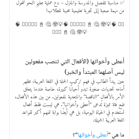
✅ مناسبة للفصل والمدرسة والمنزل – دع عملية تعليم النحو تتحول
من مهمة صعبة إلى تجربة تعليمية محببة للطلاب!
✍🏻 🧠💡🤓 🤔 📓 ✍🏻💡✍🏻 🧠💡🤓 🤔 📓 ✍🏻💡✍🏻 🧠
💡🤓 🤔 📓 ✍🏻💡
أعطى وأخواتها (الأفعال التي تنصب مفعولين
ليس أصلهما المبتدأ والخبر)
حين يبدأ الطالب في فهم تركيب الجملة في اللغة العربية، تظهر
أمامه تحديات صغيرة تبدو أحيانًا كبيرة، خاصة عندما يتعلق
الأمر بالأفعال “الناقصة” والمتعدية لمفعولين. من بين هذه الأفعال،
تلمع فئة مميزة تُدعى “أعطى وأخواتها”. هي ليست فقط أفعال
تستخدم في الحياة اليومية، بل هي أيضًا بوابة لفهم أكبر لقواعد
اللغة العربية الجميلة.
ما هي “
أعطى وأخواتها
“؟