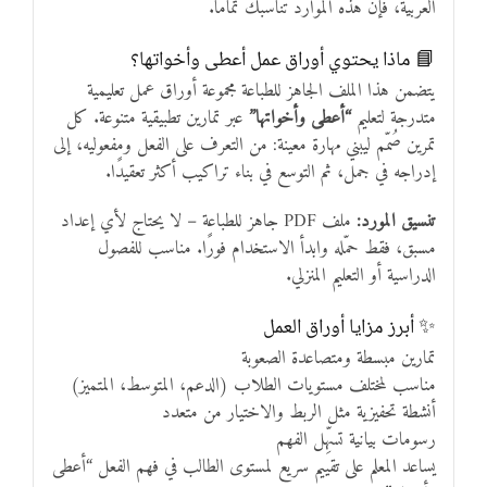
العربية، فإن هذه الموارد تناسبك تمامًا.
📘 ماذا يحتوي أوراق عمل أعطى وأخواتها؟
يتضمن هذا الملف الجاهز للطباعة مجموعة أوراق عمل تعليمية
متدرجة لتعليم
“أعطى وأخواتها”
عبر تمارين تطبيقية متنوعة. كل
تمرين صُمّم ليبني مهارة معينة: من التعرف على الفعل ومفعوليه، إلى
إدراجه في جمل، ثم التوسع في بناء تراكيب أكثر تعقيدًا.
تنسيق المورد:
ملف PDF جاهز للطباعة – لا يحتاج لأي إعداد
مسبق، فقط حمّله وابدأ الاستخدام فورًا. مناسب للفصول
الدراسية أو التعليم المنزلي.
✨ أبرز مزايا أوراق العمل
تمارين مبسطة ومتصاعدة الصعوبة
مناسب لمختلف مستويات الطلاب (الدعم، المتوسط، المتميز)
أنشطة تحفيزية مثل الربط والاختيار من متعدد
رسومات بيانية تسهِّل الفهم
يساعد المعلم على تقييم سريع لمستوى الطالب في فهم الفعل “أعطى