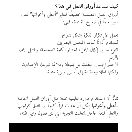
كيف تساعد أوراق العمل في هذا؟
أوراق العمل المصممة خصيصًا لتعليم “أعطى وأخواتها” تلعب
دورًا مهمًا في ترسيخ القاعدة. فهي:
تعمل على تكرار الفكرة بشكل تدريجي
تستخدم ألوانًا تساعد المتعلمين البصريين
تتنوع ما بين إكمال الجمل، اختيار الكلمة الصحيحة، وتمثيل الجملة
بالرسم
لا تقلق! ليست معقدة، بل بسيطة وملائمة للمرحلة الإعدادية،
ولكنها فعَّالة ومستندة إلى أسس تربوية متينة.
تذكّر أن استخدام موارد تعليمية ممتعة مثل أوراق العمل الخاصة
بـ
أعطى وأخواتها
يمكن أن تحدث فرقًا كبيرًا بين التعلم كواجب
والتعلم كمتعة. فاختر لمتعلمك التجربة التي تُثير فضوله وتبني ثقته.