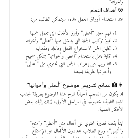
وأخواته”
🎯 أهداف التعلم
عند استخدام أوراق العمل هذه، سيتمكن الطالب من:
فهم معنى “أعطى” وأبرز الأفعال التي تعمل عملها
تمييز تركيب الجملة التي يدخل عليها “أعطى” وأخواته
تحليل الجمل لاستخراج الفعل وفاعله ومفعوليه
كتابة جمل باستخدام “أعطى وأخواتها” بشكل صحيح
التدريب على إعراب الجمل التي تحتوي على “أعطى”
وأخواتها بطريقة بسيطة
👩‍🏫 نصائح لتدريس موضوع “أعطى وأخواتها”
قد يكون من الصعب أحيانًا شرح هذا الموضوع بطريقة تجذب
انتباه التلميذ، خصوصًا في المراحل الأولى، لذلك إليك بعض
الأفكار العملية:
ابدأ بقصة قصيرة تحتوي على أفعال مثل “أعطى” و”منح”
و”ألبس”، ودع الطلاب يحددون الأفعال عبر الإستماع