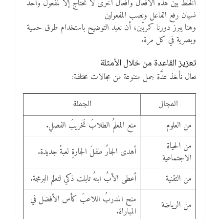
الخلط بين هذه الأفعال وأفعال أخرى لا تحتاج إلا لمفعول واحد
نسيان رفع الفاعل ونصب المفعولين
وهنا يبرز دورنا كمربّين، أن نعيد التوضيح باستخدام طرق حسية
وبصرية في كل مرة.
تعزيز القاعدة من خلال الأمثلة
تعال نأخذ عدَّة جمل متنوعة من مجالات مختلفة:
المجال
الجملة
من العلوم
منع المعلمُ الطلابَ تَخريبَ الفصلِ.
من الحياة
أهدى الجارُ طفلَ الجارةِ لعبةً جديدة.
الاجتماعية
من التقنية
أعطى الأبُ ابنهُ تابلت ذكي لتعلم البرمجة.
منح المدربُ اللاعبَ كأس الأفضل في
من الرياضة
المباراة.