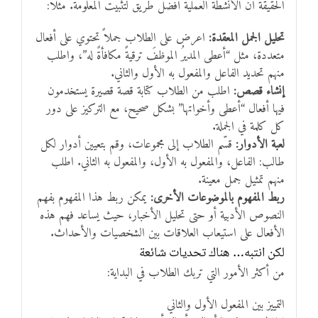
الحقيقة أن الأنشطة العملية أفضل طريق لتثبيت المعلومة. مثلاً:
تحليل الجمل المعقدة:
اعرض على الطلاب جملاً تحتوي على أفعال
متعددة، مثل “أعطى المديرُ الموظفَ ترقيةً مكافأةً له”، واطلب
منهم تحديد الفاعل والمفعول به الأول والثاني.
إنشاء قصص:
اطلب من الطلاب كتابة قصة قصيرة يستخدمون
فيها أفعال “أعطى وأخواتها” بشكل صحيح، مع التركيز على دور
كل كلمة في الجملة.
لعبة الأدوار:
قسّم الطلاب إلى مجموعات، وقم بتعيين أدوار لكل
طالب: الفاعل، والمفعول به الأول، والمفعول به الثاني. اطلب
منهم تمثيل جمل معينة.
ربط المفهوم بالموضوعات الأخرى:
يمكن ربط هذا المفهوم بفهم
النصوص الأدبية أو حتى تحليل الأخبار، حيث يساعد فهم هذه
الأفعال على استيعاب العلاقات بين الشخصيات والأحداث.
لكن انتبه… هناك تحديات شائعة
من أكثر الأمور التي تربك الطلاب في البداية:
التمييز بين المفعول الأول والثاني