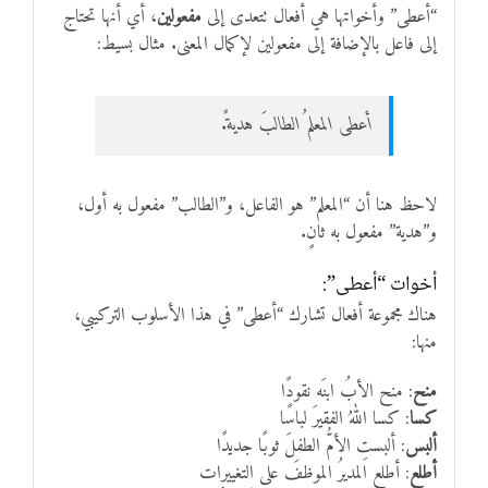
“أعطى” وأخواتها هي أفعال تتعدى إلى
مفعولين
، أي أنها تحتاج
إلى فاعل بالإضافة إلى مفعولين لإكمال المعنى. مثال بسيط:
أعطى المعلمُ الطالبَ هديةً.
لاحظ هنا أن “المعلم” هو الفاعل، و”الطالب” مفعول به أول،
و”هدية” مفعول به ثانٍ.
أخوات “أعطى”:
هناك مجموعة أفعال تشارك “أعطى” في هذا الأسلوب التركيبي،
منها:
منح
: منح الأبُ ابنَه نقودًا
كسا
: كسا اللهُ الفقيرَ لباسًا
ألبس
: ألبستِ الأمُّ الطفلَ ثوبًا جديدًا
أطلع
: أطلع المديرُ الموظفَ على التغييرات