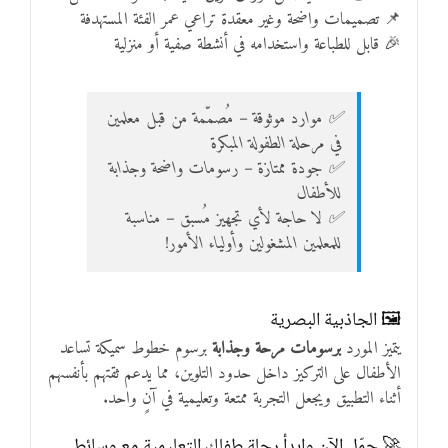
📌 تصميمات واضحة وغير معقدة تراعي عمر الفئة المستهدفة
🎉 قابل للطباعة واستخدامه في أنشطة صفية أو منزلية
✅ موارد موثوقة – مُصمّمة من قبل معلمين
في مرحلة الطفولة المبكرة
✅ جودة ممتازة – رسومات واضحة وجذابة
للأطفال
✅ لا حاجة لأي تجهيز مُسبق – مناسبة
للمعلمين المشغولين وأولياء الأمور!
🖼️ الجاذبية البصرية
يتميز المورد
برسومات مرحة وجذابة
برسوم خطوط سميكة تساعد
الأطفال على التركيز داخل حدود التلوين، مما يدعم ثقتهم بأنفسهم
أثناء التطبيق ويجعل التجربة ممتعة وتعليمية في آنٍ واحد.
🚀 حمّل الآن وابدأ رحلة طفلك التعليمية مع وسائط