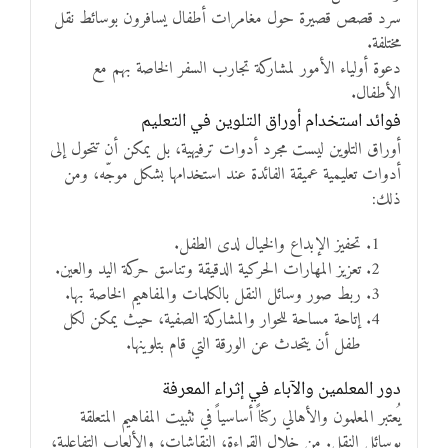
سرد قصص قصيرة حول مغامرات أطفال يسافرون بوسائط نقل
مختلفة.
دعوة أولياء الأمور لمشاركة تجارب السفر الخاصة بهم مع
الأطفال.
فوائد استخدام أوراق التلوين في التعليم
أوراق التلوين ليست مجرد أدوات ترفيهية، بل يمكن أن تتحول إلى
أدوات تعليمية عميقة الفائدة عند استخدامها بشكل موجّه، ومن
ذلك:
تحفيز الإبداع والخيال لدى الطفل.
تعزيز المهارات الحركية الدقيقة وتناسق حركة اليد والعين.
ربط صور وسائل النقل بالكلمات والمفاهيم الخاصة بها.
إتاحة مساحة للحوار والمشاركة الصفية، حيث يمكن لكل
طفل أن يتحدث عن الورقة التي قام بتلوينها.
دور المعلمين والآباء في إثراء المعرفة
يُعتبر المعلمون والأهالي ركناً أساسياً في تثبيت المفاهيم المتعلقة
بوسائل النقل. من خلال القراءة، النقاشات، والألعاب التفاعلية،