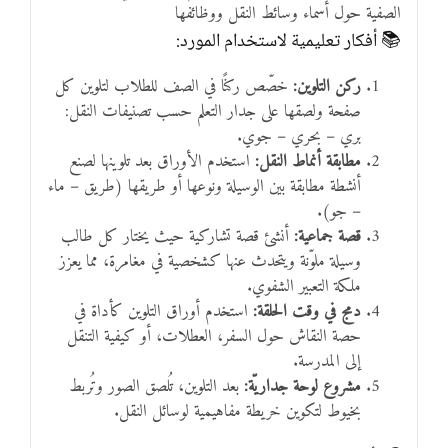
الصفية حول أسماء وسائط النقل ووظائفها
📚 أفكار تعليمية لاستخدام المورد:
ركن التلوين:
خصّص ركنًا في الصف للطلاب لتلوين كل
صفحة ولصقها على جدار التعلم حسب تصنيفات النقل:
بري – بحري – جوي.
مطابقة أنماط النقل:
استخدم الأوراق بعد تلوينها لصنع
أنشطة مطابقة بين الوسيلة ونوعها أو طريقها (طريق – ماء
– جو).
قصة جماعية:
أنشئ قصة تشاركية حيث يختار كل طالب
وسيلة ملوّنة ويتحدث عنها كشخصية في مغامرة، مما يعزز
ملكة التعبير الشفوي.
دمج في وقت الحلقة:
استخدم أوراق التلوين كأداة في
حصة النقاش حول السفر، العطلات، أو كيفية التنقل
إلى المدرسة.
مشروع لوحة جداريّة:
بعد التلوين، تُلصق الصور وتُربط
بخيوط لتكوين خريطة مفاهيمية لوسائل النقل.