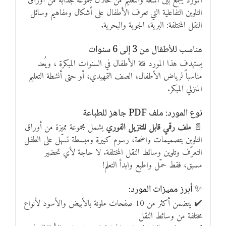
المورد يجمع بين المتعة والتعليم من خلال مجموعة جذابة من أوراق
التلوين التفاعلية التي تعرف الأطفال على أشكال ومفاهيم وسائل
النقل المختلفة: البرية، الجوية والبحرية.
مناسب للأطفال من 3 إلى 6 سنوات
يستهدف هذا المورد فئة الأطفال في السنوات المبكرة ، ويُعد
مناسباً لرياض الأطفال، الصف التمهيدي، أو حتى أنشطة التعليم
المنزلي المبكر.
نوع المورد: ملف PDF جاهز للطباعة
📄
ملف رقمي قابل للتنزيل الفوري
يشمل مجموعة مميزة من أوراق
التلوين بتصميمات واضحة، رسوم كبيرة ومبسطة تسهّل على الطفل
التعرّف وتلوين وسائط النقل المختلفة. لا حاجة لأي تحضير
مسبق، فقط حمّل واطبع وابدأ التعلم!
✨ أبرز مميزات المورد:
✔️ يتضمن أكثر من 10 صفحات ملونة بالأبيض والأسود لأنواع
مختلفة من وسائط النقل