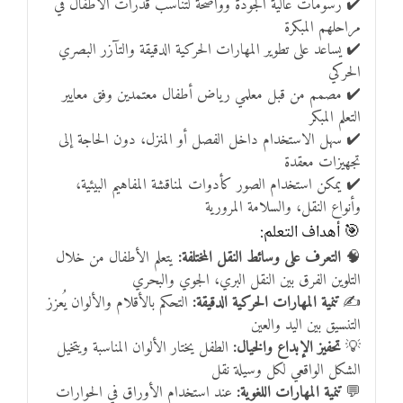
✔️ رسومات عالية الجودة وواضحة لتناسب قدرات الأطفال في
مراحلهم المبكرة
✔️ يساعد على تطوير المهارات الحركية الدقيقة والتآزر البصري
الحركي
✔️ مصمم من قبل معلمي رياض أطفال معتمدين وفق معايير
التعلم المبكر
✔️ سهل الاستخدام داخل الفصل أو المنزل، دون الحاجة إلى
تجهيزات معقدة
✔️ يمكن استخدام الصور كأدوات لمناقشة المفاهيم البيئية،
وأنواع النقل، والسلامة المرورية
🎯 أهداف التعلم:
🧠
التعرف على وسائط النقل المختلفة:
يتعلم الأطفال من خلال
التلوين الفرق بين النقل البري، الجوي والبحري
✍️
تنمية المهارات الحركية الدقيقة:
التحكم بالأقلام والألوان يُعزز
التنسيق بين اليد والعين
💡
تحفيز الإبداع والخيال:
الطفل يختار الألوان المناسبة ويتخيل
الشكل الواقعي لكل وسيلة نقل
💬
تنمية المهارات اللغوية:
عند استخدام الأوراق في الحوارات