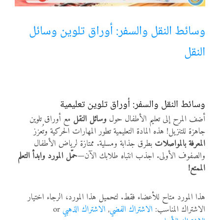
أنواع الموارد
وسائط النقل والسفر: أوراق تلوين وسائل
النقل
الألعاب التفاعلية
وسائط النقل والسفر: أوراق تلوين تعليمية
أضف المرح إلى تعليم الأطفال حول
وسائل النقل
مع أوراق تلوين
جاهزة للتنزيل! هذه المادة التعليمية تطور المهارات الحركية وتُعزز
المعرفة بالمواصلات
بطرق جذابة ومسلية. ممتازة لرياض الأطفال
والصفوف الأولى. اجذب انتباه طلابك الآن—
حمّل المورد وابدأ التعلم
الممتع!
هذا المورد متاح للأعضاء فقط. لتحميل هذا المورد، الرجاء اختيار
الاشتراك المناسب:
الاشتراك الفضي
,
الاشتراك الذهبي
or