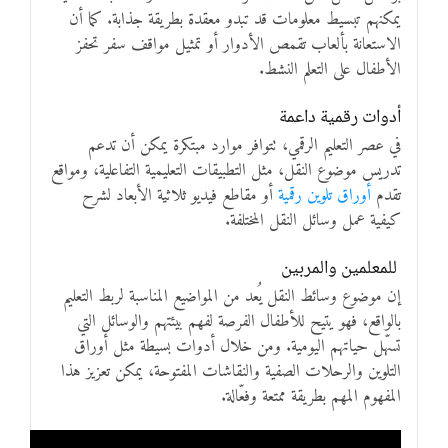
يمكنهم تبسيط معلومات قد تبدو معقدة بطريقة جذابة. كما أن
الاستعانة بألعاب تقمص الأدوار أو تمثيل مواقف سفر تحفز
الأطفال على التعلم النشط.
أدوات رقمية داعمة
في عصر التعليم الرقمي، تتوافر موارد مبتكرة يمكن أن تدعم
تدريس موضوع النقل، مثل التطبيقات التعليمية التفاعلية، ومواقع
تقدم
أوراق تلوين رقمية
أو مقاطع فيديو ثلاثية الأبعاد لشرح
كيفية عمل وسائل النقل المختلفة.
للمعلمين والمربين
إن موضوع وسائط النقل يُعد من المواضيع المناسبة لربط التعليم
بالواقع، فهو يتيح للأطفال الفرصة لفهم بيئتهم والوسائل التي
تسهّل حياتهم اليومية. ومن خلال أدوات بسيطة مثل أوراق
التلوين والرحلات الصفية والنقاشات المفتوحة، يمكن تعزيز هذا
المفهوم المهم بطريقة ممتعة وفعّالة.