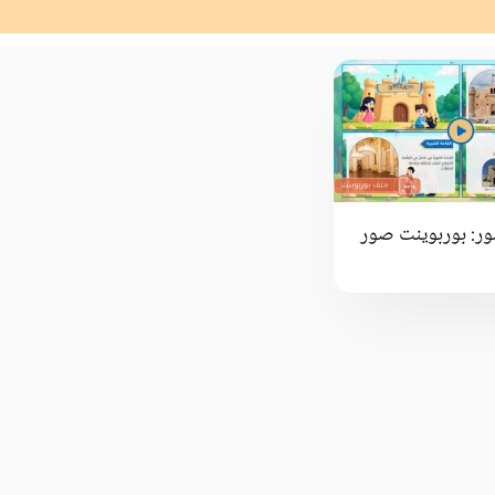
ور: بوربوينت صور