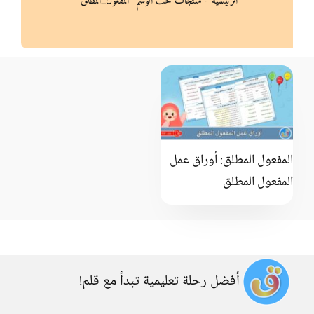
الرئيسية
-
منتجات تحت الوسم “المفعول_المطلق”
المفعول المطلق: أوراق عمل
المفعول المطلق
أفضل رحلة تعليمية تبدأ مع قلم!