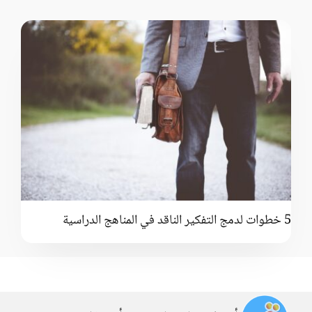
قواعد اللغة العربية
الأنواع
الإسلام
العلوم
الرياضيات
التاريخ
5 خطوات لدمج التفكير الناقد في المناهج الدراسية
الجغرافيا
الحاسوب والذكاء الاصطناعي