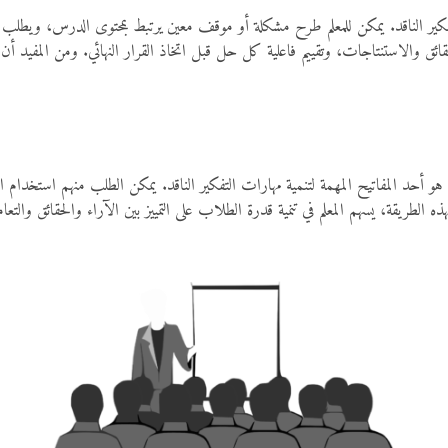
لتفكير الناقد. يمكن للمعلم طرح مشكلة أو موقف معين يرتبط بمحتوى الدرس، وي
لحقائق والاستنتاجات، وتقييم فاعلية كل حل قبل اتخاذ القرار النهائي. ومن المفيد أ
حد المفاتيح المهمة لتنمية مهارات التفكير الناقد. يمكن الطلب منهم استخدام ال
ه الطريقة، يسهم المعلم في تنمية قدرة الطلاب على التمييز بين الآراء والحقائق وال