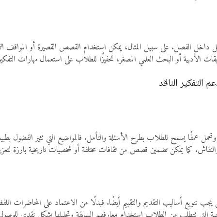
ليل داخل الفصل. على سبيل المثال، يمكن استخدام القصص القصيرة أو المواقف التم
ات الأدبية أو البحث العلمي المصغر، تحفيزًا للطلاب على استعمال مهارات التفكير ال
 التفكير الناقد
حمل عمقًا يسمح للطلاب بطرح الأسئلة والتأمل. فالمواضيع التي تثير الفضول بطبيعته
قاش. كما يمكن تضمين قصص من ثقافات مختلفة أو شخصيات تاريخية بارزة لتعزيز ال
يجب تنويع أساليب التقديم والتقييم أيضًا. فبدلًا من الاعتماد على المحاضرات اللف
جية التي تتطلب من الطلاب استخدام معارفهم السابقة وتحليلها بشكل نقدي للوصول 