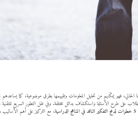
عصرنا الحالي، فهو يمكّنهم من تحليل المعلومات وتقييمها بطرق موضوعية، كما يساعده
رات الطلاب على طرح الأسئلة واستكشاف بدائل مختلفة. وفي ظل التطور السريع للتقنية
5 خطوات لدمج التفكير الناقد في المناهج الدراسية
، مع التركيز على أهم الأساليب وا