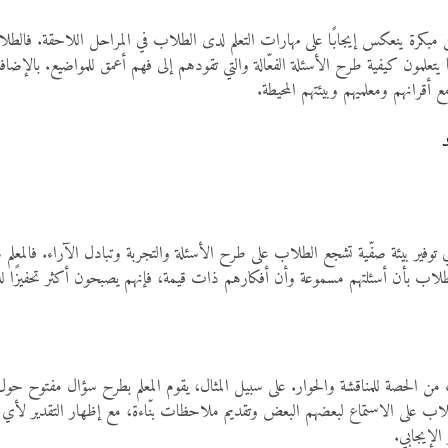
ن مبكرة ينعكس إيجابًا على مهارات التعلم لدى الطلاب في المراحل اللاحقة. فالطلاب
كما يتعلمون كيفية طرح الأسئلة الفعّالة والتي تقودهم إلى فهم أعمق للمواضيع. با
قرانهم ومعلميهم وبيئتهم المحيطة.
ي توفير بيئة صفّية تشجع الطلاب على طرح الأسئلة والتجربة وتبادل الآراء. فالمع
لاب بأن أسئلتهم مسموعة وأن أفكارهم ذات قيمة، فإنهم يصبحون أكثر تحفيزًا للمش
 جزء من الحصة للمناقشة والحوار. على سبيل المثال، يقوم المعلم بطرح سؤال مفتو
طلاب على الاستماع لبعضهم البعض وتقديم ملاحظات بنّاءة، مع إظهار التقدير لأ
 الإيجابي.