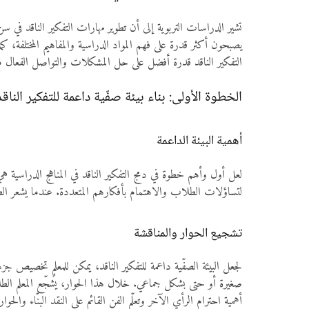
تشير الدراسات التربوية إلى أن تطوير مهارات التفكير الناقد في س
يصبحون أكثر قدرة على فهم المواد الدراسية والمفاهيم المختلفة، 
التفكير الناقد قدرة أفضل على حل المشكلات والتواصل الفعال مع أ
الخطوة الأولى: بناء بيئة صفّية داعمة للتفكير الناقد
أهمية البيئة الداعمة
لعل أول وأهم خطوة في دمج التفكير الناقد في المناهج الدراسية ه
لتساؤلات الطلاب والاهتمام بأفكارهم المتعددة. عندما يشعر الط
تشجيع الحوار والمناقشة
لجعل البيئة الصفّية داعمة للتفكير الناقد، يمكن للمعلم تخصيص
صغيرة أو حتى بشكل جماعي. خلال هذا الحوار، يُشجّع المعلم ال
أهمية احترام الرأي الآخر وتعلّم الفن القائم على النقد البنّاء والحوار