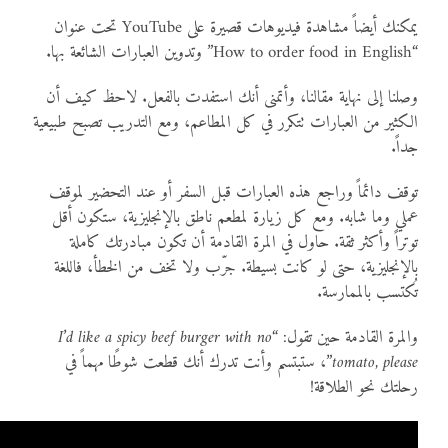
يمكنك أيضاً مشاهدة فيديوهات قصيرة على YouTube تحت عنوان
“How to order food in English” وتدوين العبارات الشائعة بها.
وصلنا إلى نهاية مقالنا، وأتمنى أنك استفدت بالفعل. لاحظ كيف أن
الكثير من العبارات تتكرر في كل المطاعم، ومع التدريب تصبح طبيعية
جداً.
توقف دائماً وراجع هذه العبارات قبل السفر أو عند التحضير لموقف
عملي وما شابه. ومع كل زيارة لمطعم ناطق بالإنجليزية، ستكون أقل
توتراً وأكثر ثقة. حاول في المرة القادمة أن تكون مبادرتك كاملة
بالإنجليزية، حتى لو كانت بسيطة. جرّب ولا تخف من الخطأ، فاللغة
تُكتسب بالممارسة.
والمرة القادمة حين تقول:
“I’d like a spicy beef burger with no
tomato, please”
، ستبتسم وأنت تدرك أنك قطعت شوطًا مهماً في
رحلتك نحو الطلاقة!