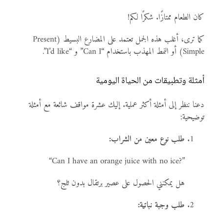
كان الطعام ممتازًا. شكرًا لكم!
كما ترى، أغلب هذه الجمل تعتمد على المضارع البسيط (Present
Simple) أو النمط المهذب باستخدام “Can I” و “I’d like”.
أمثلة وتطبيقات من الحياة اليومية
دعنا ننظر إلى أمثلة أكثر عملية. إليك عشرة مواقف شائعة مع أمثلة
توضيحية:
طلب نوع معين من الشراب:
“Can I have an orange juice with no ice?”
هل يمكنني الحصول على عصير برتقال بدون ثلج؟
طلب وجبة نباتية: