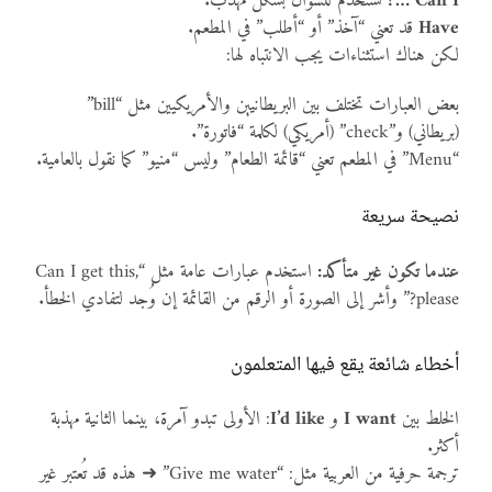
Can I …?
تستخدم للسؤال بشكل مهذب.
Have
قد تعني “آخذ” أو “أطلب” في المطعم.
لكن هناك استثناءات يجب الانتباه لها:
بعض العبارات تختلف بين البريطانيين والأمريكيين مثل “bill”
(بريطاني) و”check” (أمريكي) لكلمة “فاتورة”.
“Menu” في المطعم تعني “قائمة الطعام” وليس “منيو” كما نقول بالعامية.
نصيحة سريعة
عندما تكون غير متأكد:
استخدم عبارات عامة مثل “Can I get this,
please?” وأشر إلى الصورة أو الرقم من القائمة إن وُجد لتفادي الخطأ.
أخطاء شائعة يقع فيها المتعلمون
الخلط بين
I want
و
I’d like
: الأولى تبدو آمرة، بينما الثانية مهذبة
أكثر.
ترجمة حرفية من العربية مثل: “Give me water” ➜ هذه قد تُعتبر غير