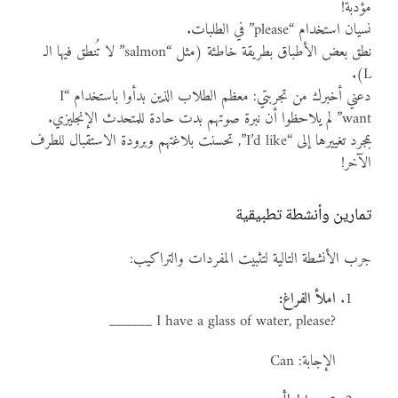
مؤدبة!
نسيان استخدام “please” في الطلبات.
نطق بعض الأطباق بطريقة خاطئة (مثل “salmon” لا تُنطق فيها الـ
L).
دعني أخبرك من تجربتي: معظم الطلاب الذين بدأوا باستخدام “I
want” لم يلاحظوا أن نبرة صوتهم بدت حادة للمتحدث الإنجليزي.
بمجرد تغييرها إلى “I’d like”, تحسنت بلاغتهم وبرودة الاستقبال للطرف
الآخر!
تمارين وأنشطة تطبيقية
جرب الأنشطة التالية لتثبيت المفردات والتراكيب:
املأ الفراغ:
______ I have a glass of water, please?
الإجابة: Can