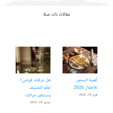
مقالات ذات صلة
أهمية السحور
هل غرفتك فوضى؟
الت
للأطفال 2026
تعلّم التصنيف
مفت
وستتغيّر حياتك!
فبراير 18, 2026
ديسمبر 
ديسمبر 18, 2025