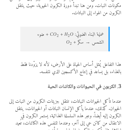
مكونات النبات. ومن هنا تبدأ دورة الكربون الحيوية، حيث ينتقل
الكربون من الهواء إلى النباتات.
عملية البناء الضوئي: CO
+ H
O + ضوء
2
2
الشمس → سكر + O
2
هذا التفاعل يُمثل أساس الحياة على الأرض، لأنه لا يزوّدنا فقط
بالغذاء، بل يساعد في إنتاج الأكسجين الذي نتنفسه.
3. الكربون في الحيوانات والكائنات الحية
عندما تأكل الحيوانات النباتات، تنتقل جزيئات الكربون من النبات إلى
الحيوان. كذلك، عندما يأكل الإنسان النباتات أو الحيوانات، ينتقل
الكربون إليه أيضاً. وعبر هذه السلسلة الغذائية، يستمر الكربون في
الانتقال من كائن حي إلى آخر. وعندما تتنفس هذه الكائنات، تُعيد