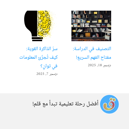
التصنيف في الدراسة:
سرّ الذاكرة القوية:
تعل
مفتاح الفهم السريع!
كيف تُجزّئ المعلومات
ألع
في ثوانٍ؟
ديسمبر 18, 2025
أبريل 22
ديسمبر 7, 2025
أفضل رحلة تعليمية تبدأ مع قلم!