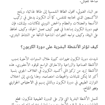
صالحة للعيش.
عبر البناء الضوئي، تتحول الطاقة الشمسية إلى طاقة غذائية، ويُنتج
الأكسجين الذي نحتاجه للتنفس. كما أن الكربون يدخل في تركيب
الأنسجة والعضلات والعظام والحمض النووي للكائنات. ولذلك، فإن
فهم دورة الكربون يساعدنا في فهم كيف تعمل الحياة، وكيف نحافظ
على البيئة، وكيف نواجه التغيرات المناخية الناتجة عن النشاط البشري.
كيف تؤثر الأنشطة البشرية على دورة الكربون؟
شهدت دورة الكربون تغييرات كبيرة خلال السنوات الأخيرة بسبب
الأنشطة الصناعية والزراعية والاحتراق الواسع للوقود الأحفوري. هذه
الأنشطة تزيد من تركيز ثاني أكسيد الكربون في الغلاف الجوي بنسبة
أكبر مما يُمكن للنباتات والمحيطات امتصاصه. وهذا يؤدي إلى اختلال
التوازن الطبيعي في دورة الكربون وبالتالي يسهم في
الاحتباس الحراري
وتغير المناخ
.
تشمل الأنشطة البشرية التي تؤثر على الدورة الطبيعية للكربون: قطع
الغابات، وحرق الوقود الأحفوري، وزيادة استخدام المصانع ووسائل