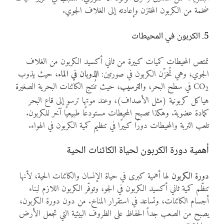
ضخمة من الكربون المختزن وإعادته إلى الغلاف الجوي.
5. الكربون في المحيطات
تمتص المحيطات كميات كبيرة من ثاني أكسيد الكربون من الغلاف
الجوي، وهي تُخزّن الكربون في صورتين:
الذوبان في الماء
، حيث يذوب
CO
في سطح البحر، و
الترسيب
، حيث تُنتج الكائنات البحرية الصغيرة
2
هياكل كربونية (مثل الأصداف)، وعند موتها ترسو إلى قاع البحر
كمادة عضوية. وهكذا تصبح المحيطات مستودعًا طبيعيًا آخر للكربون.
تلعب التربة والمحيطات دورًا كبيرًا في تنظيم كمية الكربون في الهواء.
أهمية دورة الكربون لحياة الكائنات الحية
دورة الكربون
لها أهمية كبرى في حياة الإنسان والكائنات الحية، لأنها
تنظّم كمية ثاني أكسيد الكربون في الجو، وتوفّر الكربون اللازم لبناء
أجسام الكائنات، وتساعد في استقرار المناخ. من دون دورة الكربون،
يصبح من الصعب جداً الحفاظ على الظروف البيئية التي تجعل الأرض