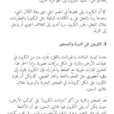
إطلاق ثاني أكسيد الكربون إلى الجو مرة أخرى.
كما أن الكربون يبقى محفوظاً في الجسم الحي حتى وفاة الكائن الحي،
وعندها يبدأ بالتحلل على يد الكائنات الدقيقة مثل البكتيريا والفطريات.
خلال التحلل، يتحرر الكربون مرة أخرى إلى الغلاف الجوي أو يدخل
إلى التربة.
4. الكربون في التربة والصخور
عندما تموت النباتات والحيوانات وتتحلل، يُخزن جزء من الكربون في
طبقات الأرض والتربة على شكل مركبات عضوية. وإذا استمر هذا
التخزين لفترات طويلة مع الضغط والحرارة، فإن الكربون يتحول إلى
وقود أحفوري
مثل الفحم والنفط والغاز الطبيعي. كما يمكن أن يُخزن
الكربون على شكل كربونات في الصخور البحرية والرسوبية خلال
ملايين السنين.
تُعد الصخور والتربة من أكبر “خزانات الكربون” على كوكب الأرض،
حيث يمكن أن يبقى الكربون فيها لملايين السنين. غير أن الأنشطة
البشرية، مثل التعدين وحرق الوقود الأحفوري، تتسبب في تحرير كميات