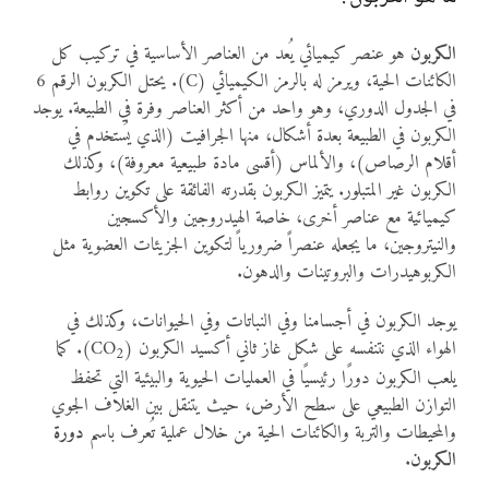
الكربون
هو عنصر كيميائي يُعد من العناصر الأساسية في تركيب كل
الكائنات الحية، ويرمز له بالرمز الكيميائي (C). يحتل الكربون الرقم 6
في الجدول الدوري، وهو واحد من أكثر العناصر وفرة في الطبيعة. يوجد
الكربون في الطبيعة بعدة أشكال، منها الجرافيت (الذي يُستخدم في
أقلام الرصاص)، والألماس (أقسى مادة طبيعية معروفة)، وكذلك
الكربون غير المتبلور. يتميز الكربون بقدرته الفائقة على تكوين روابط
كيميائية مع عناصر أخرى، خاصة الهيدروجين والأكسجين
والنيتروجين، ما يجعله عنصراً ضرورياً لتكوين الجزيئات العضوية مثل
الكربوهيدرات والبروتينات والدهون.
يوجد الكربون في أجسامنا وفي النباتات وفي الحيوانات، وكذلك في
الهواء الذي نتنفسه على شكل غاز ثاني أكسيد الكربون (CO
). كما
2
يلعب الكربون دورًا رئيسيًا في العمليات الحيوية والبيئية التي تحفظ
التوازن الطبيعي على سطح الأرض، حيث يتنقل بين الغلاف الجوي
والمحيطات والتربة والكائنات الحية من خلال عملية تُعرف باسم
دورة
الكربون
.