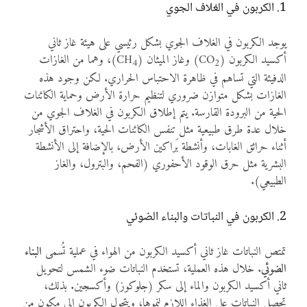
1. الكربون في الغلاف الجوي
يوجد الكربون في الغلاف الجوي بشكل رئيسي على هيئة غاز ثاني
أكسيد الكربون (CO
) وغاز الميثان (CH
)، وهما من الغازات
4
2
الدفيئة التي تساهم في ظاهرة الاحتباس الحراري. لكن وجود هذه
الغازات بشكل متوازن ضروري لتنظيم حرارة الأرض وحماية الكائنات
الحية من البرودة القارسة. يتم إطلاق الكربون في الغلاف الجوي من
خلال عدة طرق طبيعية مثل تنفس الكائنات الحية، واحتراق الأشجار
أثناء حرائق الغابات، وأنشطة بَراكين الأرض، بالإضافة إلى الأنشطة
البشرية مثل حرق الوقود الأحفوري (الفحم، والبترول، والغاز
الطبيعي).
2. الكربون في النباتات والبناء الضوئي
تمتص النباتات غاز ثاني أكسيد الكربون من الهواء في عملية تُسمى
البناء
الضوئي
. خلال هذه العملية، تستخدم النباتات ضوء الشمس لتحويل
ثاني أكسيد الكربون والماء إلى سكر (جلوكوز) وأكسجين. بذلك،
تحصل النباتات على الغذاء اللازم لنموها، ويتحول الكربون إلى مكون من