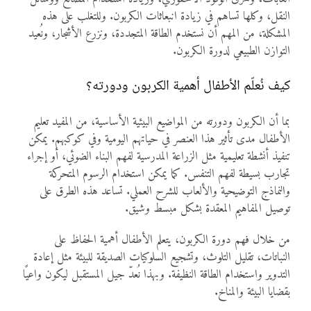
النقل، وكلها تساهم في زيادة انبعاثات الكربون. وللتغلب على هذه
المشكلة، من المهم أن نستخدم الطاقة المتجددة، ونزرع الأشجار، ونُعيد
التوازن الطبيعي لدورة الكربون.
كيف نُعلّم الأطفال أهمية الكربون ودورته؟
بما أن الكربون ودورته من المواضيع البيئية الأساسية، من المفيد تعليم
الأطفال مدى تأثير هذا العنصر في حياتهم اليومية وفي كوكبهم. يمكن
تنفيذ أنشطة تعليمية مثل الزراعة المدرسية لفهم البناء الضوئي، أو إجراء
تجارب بسيطة لفهم التنفس. كما يمكن استخدام الرسوم المتحركة
والنماذج التوضيحية والألعاب للشرح العملي. تساعد هذه الطرق على
توصيل المفاهيم المعقدة بشكل مبسط وشيق.
من خلال فهم دورة الكربون، يتعلم الأطفال أهمية الحفاظ على
النباتات، تقليل التلوث، وتشجيع السلوكيات الصديقة للبيئة مثل إعادة
التدوير واستخدام الطاقة النظيفة. وبهذا نُعدّ جيل المستقبل ليكون واعيًا
بقضايا البيئة والمناخ.