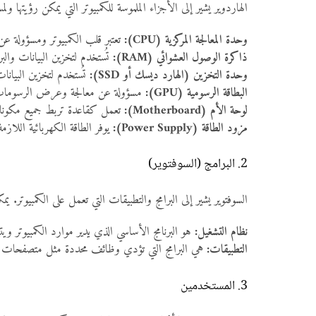
الهاردوير يشير إلى الأجزاء الملموسة للكمبيوتر التي يمكن رؤيتها 
وحدة المعالجة المركزية (CPU):
تعتبر قلب الكمبيوتر ومسؤولة عن تنفيذ الأوامر ومعالجة البيانات. تقوم ال
ذاكرة الوصول العشوائي (RAM):
تُستخدم لتخزين البيانات والبرامج التي يتم استخدامها حاليًا
وحدة التخزين (الهارد ديسك أو SSD):
تُستخدم لتخزين البيانا
البطاقة الرسومية (GPU):
مسؤولة عن معالجة وعرض الرسومات وال
لوحة الأم (Motherboard):
تعمل كقاعدة تربط جميع مكونات ا
مزود الطاقة (Power Supply):
يوفر الطاقة الكهربائية اللازم
2. البرامج (السوفتوير)
السوفتوير يشير إلى البرامج والتطبيقات التي تعمل على الكمبيوتر. يم
نظام التشغيل:
هو البرنامج الأساسي الذي يدير موارد الكمبيوتر و
التطبيقات:
هي البرامج التي تؤدي وظائف محددة مثل متصفحات الإن
3. المستخدمين