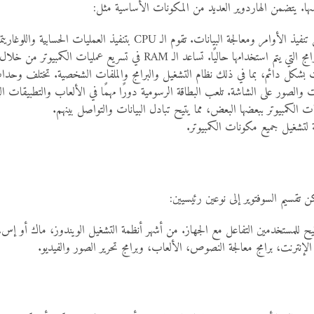
ولمسها. يتضمن الهاردوير العديد من المكونات الأساسية مثل:
ـ CPU بتنفيذ العمليات الحسابية واللوغاريتمية وتنسيق حركة البيانات بين المكونات المختلفة.
. تساعد الـ RAM في تسريع عمليات الكمبيوتر من خلال توفير وصول سريع للبيانات.
ت بشكل دائم، بما في ذلك نظام التشغيل والبرامج والملفات الشخصية. تختلف وحدات
صور على الشاشة. تلعب البطاقة الرسومية دورًا مهمًا في الألعاب والتطبيقات 
لكمبيوتر ببعضها البعض، مما يتيح تبادل البيانات والتواصل بينهم.
ة لتشغيل جميع مكونات الكمبيوتر.
كن تقسيم السوفتوير إلى نوعين رئيسيين:
يتيح للمستخدمين التفاعل مع الجهاز. من أشهر أنظمة التشغيل الويندوز، ماك أو إ
ترنت، برامج معالجة النصوص، الألعاب، وبرامج تحرير الصور والفيديو.