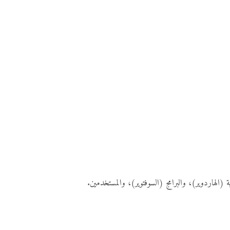
(الهاردوير)، والبرامج (السوفتوير)، والمستخدمين.