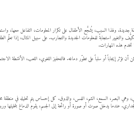
يقة جديدة. ولهذا السبب، يُشجَّع الأطفال على تكرار المعلومات، التفاعل معها، واستخد
تكيُّف والتغيير استجابةً للمعلومات الجديدة والتجارب. على سبيل المثال، إذا تعلّم
 تخدم هذه المهارات.
ن أن تؤثر إيجاباً أو سلباً على تطوّر دماغه. فالتحفيز اللغوي، اللعب، الأنشطة الا
ي؛ وهي البصر، السمع، الشم، اللمس، والذوق. كل إحساس يتم تحليله في منطقة مختلفة 
داري. عندما يدخل صوت أو صورة أو رائحة إلى الجسم، يقوم الدماغ بتحليلها ورب