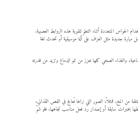
ام الحواس المتعددة أثناء التعلم لتقوية هذه الروابط العصبية.
 الطفل مهارة جديدة مثل العزف على آلة موسيقية أو تحدث لغة
جتماعية، والغذاء الصحي كلها تعزز من نمو الدماغ وتزيد من قدرته
من المخ. فمثلاً، الصور التي نراها تُعالج في الفص القذالي،
طها بخبرات سابقة أو إصدار رد فعل مناسب تجاهها. فلو شمّ