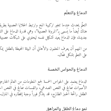
الدماغ والتعلّم
التعلّم يحدث عندما تتغير تركيبة المخ وترتبط الخلايا العصبية بطر
هناك أيضاً ما يُسمى بـ”المرونة العصبية”، وهي قدرة الدماغ على ال
جديدة، فإن الدماغ يُعيد تشكيل نفسه ليحتوي على شبكات عصبية
من المهم أن يعرف المعلمون والأهالي أن البيئة المحيطة بالطفل يمك
على التعلم بشكل فعّال.
الدماغ والحواس الخمسة
الدماغ يعتمد على الحواس الخمسة لجمع المعلومات من العالم الخارج
الأصوات تُعالج في الفص الصدغي، واللمسات تُعالج في الفص الج
الطفل رائحة الخبز الطازج، قد يتذكّر فوراً وجبة إفطاره في المنزل.
نمو دماغ الطفل والمراهق