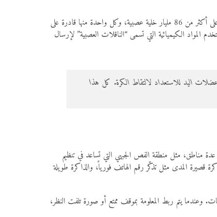
الدماغ يعمل عن طريق شبكة معقدة جداً من الخلايا العصبية (Neurons) التي يمكن تشبيهها بالأسلاك الكهربائية الصغيرة. يحتوي الدماغ البشري على أكثر من 86 مليار خلية عصبية، وكل واحدة منها قادرة على
دم المواد الكيميائية التي تسمى “الناقلات العصبية” لإرسال
لى عضلات اليد للاستعداد لالتقاط الكرة. كل هذا
دة مناطق، مثل منطقة الفص الجبهي التي تساعد في تنظيم
كرة قصيرة المدى مثل تذكّر رقم الهاتف فورياً، والذاكرة طويلة
ومات. وعندما يتم ربط المعلومة بموقف ممتع أو صورة تلفت النظر،