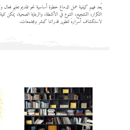
يُعد فهم كيفية عمل الدماغ خطوة أساسية نحو تقديم تعليم فعال وت
التكرار، التشجيع، التنوع في الأنشطة، والرعاية الصحية، يمكن تن
لاستكشاف أسرارهَ لتطوير قدراتنا كبشر ومجتمعات.