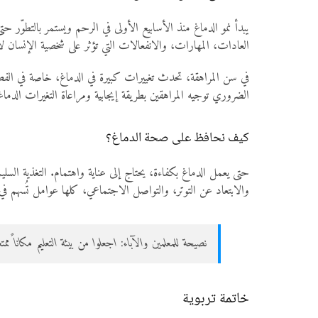
يبدأ نمو الدماغ منذ الأسابيع الأولى في الرحم ويستمر بالتطوّر حتى
العادات، المهارات، والانفعالات التي تؤثر على شخصية الإنس
في سن المراهقة، تحدث تغييرات كبيرة في الدماغ، خاصة في الفص
الضروري توجيه المراهقين بطريقة إيجابية ومراعاة التغيرات الدماغية
كيف نحافظ على صحة الدماغ؟
والابتعاد عن التوتر، والتواصل الاجتماعي، كلها عوامل تُسهم في ت
نصيحة للمعلمين والآباء: اجعلوا من بيئة التعليم مكاناً مم
خاتمة تربوية