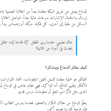
إرسال واستقبال الإشارات بسرعات عالية جداً. تتواصل الخلايا ال
الرسائل من خلية إلى أخرى. كل فكرة، حركة، أو إحساس يبدأ بإشا
مثال تعليمي: عندما يرى الطفل كرة قادمة إليه، تنتقل 
يحدث في أجزاء من الثانية!
كيف يفكر الدماغ ويتذكر؟
التفكير هو عملية معقدة تشمل تحليل المعلومات، اتخاذ القرار
الأفكار وتقييم النتائج. أما الذاكرة، فهي نظام خاص في الدماغ يُ
المدى مثل تذكّر اسم المعلم أو معلومات درس قديم.
يتعلّم الدماغ من خلال التكرار والتحفيز. فعندما يدرس الطالب الك
فإن فرصة تخزينها تصبح أكبر.