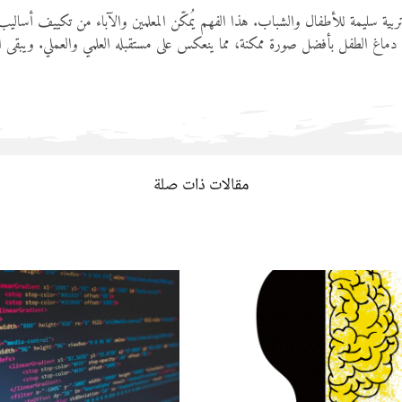
ربية سليمة للأطفال والشباب. هذا الفهم يُمكّن المعلمين والآباء من تكييف أساليب
مية دماغ الطفل بأفضل صورة ممكنة، مما ينعكس على مستقبله العلمي والعملي. ويبقى 
مقالات ذات صلة