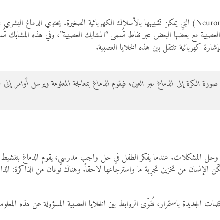
عصبية مع بعضها البعض عبر نقاط تُسمى “المشابك العصبية”، وفي هذه المشابك تُستخ
رة كهربائية تنتقل بين هذه الخلايا العصبية.
صورة الكرة إلى الدماغ عبر العين، فيقوم الدماغ بمعالجة المعلومة ويرسل أوامر إ
ات، وحل المشكلات. عندما يفكر الطفل في حل واجب مدرسي، يقوم الدماغ بتنشيط ع
مكّن الإنسان من تخزين تجرِبة ما واسترجاعها لاحقاً. وهناك نوعان من الذاكرة: الذا
لمات الجديدة باستمرار، تُقوّى الروابط بين الخلايا العصبية المسؤولة عن هذه المعل