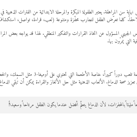
 نهاية سن المراهقة. يعتبر الطفولة المبكرة والمرحلة الابتدائية من الفترات الذهبية
ان لاحقاً. كلما تعرّض الطفل لتجارب محفّزة ومتنوعة (لعب، قراءة، تواصل، اس
 الجبهي المسؤول عن اتخاذ القرارات والتفكير المنطقي. لهذا قد يواجه بعض الم
 التي يمرّون بها.
حتى يعمل الدماغ بكفاءة، يحتاج إلى عناية واهتمام. ال
عزيز صحة الدماغ. الألعاب الذهنية مثل حل الألغاز والقراءة يمكن أن تُبقي الدماغ ن
تعاً مليئاً بالمحفزات، لأن الدماغ يتعلّم أفضل عندما يكون الطفل مرتاحاً وسعيداً!