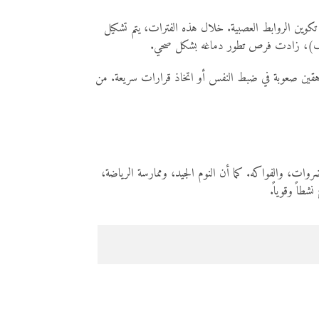
 في تكوين الروابط العصبية. خلال هذه الفترات، يتم تشكيل
تكشاف)، زادت فرص تطور دماغه بشكل صحي.
راهقين صعوبة في ضبط النفس أو اتخاذ قرارات سريعة. من
تغذية السليمة تلعب دوراً كبيراً، خاصة الأطعمة التي تحتوي على أوميغا-3 مثل السمك، والخضروات، والفواكه. كما أن النوم الجيد، وممارسة الرياضة،
شطاً وقوياً.