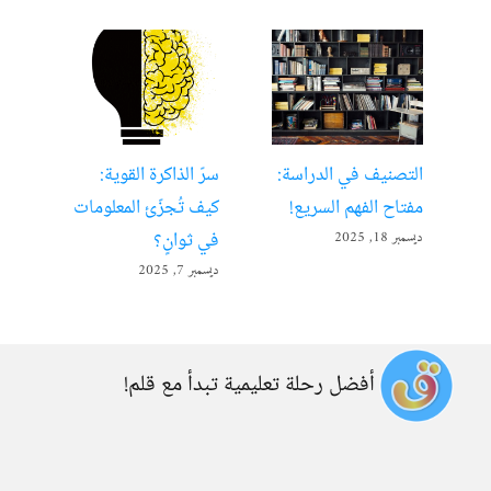
التصنيف في الدراسة:
سرّ الذاكرة القوية:
تعل
مفتاح الفهم السريع!
كيف تُجزّئ المعلومات
ألع
في ثوانٍ؟
ديسمبر 18, 2025
أبريل 22
ديسمبر 7, 2025
أفضل رحلة تعليمية تبدأ مع قلم!