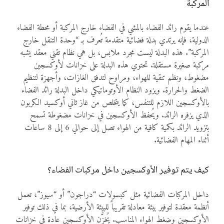
المركبة
عندما يقوم رائد الفضاء بالمشي في الفضاء خارج المركبة أو محطة الفضاء
الدولية، فإنه يرتدي بدلة فضائية متقدمة تُعرف بـ “وحدة التنقل خارج
المركبة”. هذه البدلة ليست مجرد ملابس، بل هي نظام تقني معقد يشبه
مركبة صغيرة مستقلة. تحتوي هذه البدلة على خزانات لأوكسجين
مضغوط، ونظم تنقية للهواء، ومراوح لتدفق الغازات، وأجهزة لتنظيم
الضغط والحرارة. ويزود النظام الأوتوماتيكي داخل البدلة رائد الفضاء
بالأوكسجين اللازم للتنفس، كما يتخلص من غاز ثاني أوكسيد الكربون
الذي يزفره الرائد. ويُحفظ الأوكسجين في خزانات مضغوطة تسمح
بتزويد الرائد بكمية كافية من الهواء تصل إلى حوالي 6 إلى 8 ساعات
أثناء المهام الفضائية.
كيف يتم توفير الأوكسجين داخل مركبات الفضاء؟
داخل المركبات الفضائية مثل كبسولات “دراجون” أو “سيوز”، تعمل
أنظمة معقدة لتوفير بيئة معادلة تقريباً للبيئة الأرضية، بما في ذلك توفير
الأوكسجين وضغط الهواء المناسب. يُخزَّن الأوكسجين عادة في خزانات