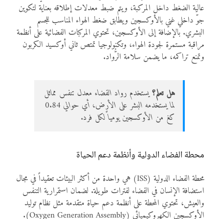
عالية الضغط داخل المركبة، ويتم ضبط معدلات إطلاقه بعناية لتكوين
جوّ داخلي غني بالأوكسجين ويطابق ضغط الهواء المناسب للجسم
البشري. بالإضافة إلى الأوكسجين، تحتوي المركبات الفضائية على أنظمة
مراقبة مستمرة لجودة الهواء، وتكنولوجيا تمتص ثاني أوكسيد الكربون
وتمنع تراكمه، ما يضمن سلامة الرُّواد.
هل تعلم؟
يستخدم رواد الفضاء معدل تنفس مماثل
لما يستخدمه البشر على الأرض، أي حوالي 0.84
كغ من الأوكسجين يومياً لكل فرد.
محطة الفضاء الدولية وأنظمة دعم الحياة
محطة الفضاء الدولية (ISS) هي واحدة من أكثر البيئات تعقيداً في مجال
استضافة الإنسان في الفضاء لفترات طويلة. لضمان استمرارية التنفس
والعيش، تحتوي المحطة على أنظمة دعم حياة متقدمة مثل نظام توليد
الأوكسجين الكهروكيميائي (Oxygen Generation Assembly).