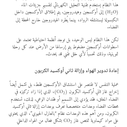
هذا النظام يستخدم تقنية التحليل الكهربائي لتقسيم جزيئات الماء
(H
O) إلى أوكسجين وهيدروجين. يتم إطلاق الأوكسجين داخل
2
الكبسولة ليستنشقه الرواد، بينما يُطرد الهيدروجين خارج المحطة إلى
الفضاء.
لكن هذا النظام ليس الوحيد، بل توجد أنظمة احتياطية تعتمد على
اسطوانات أوكسجين مضغوط يتم إرسالها من الأرض عند كل رحلة
تموينية، وذلك تحسباً لأي خلل تقني قد يحدث.
إعادة تدوير الهواء وإزالة ثاني أوكسيد الكربون
عملية التنفس لا تقتصر على استنشاق الأوكسجين فقط، بل تشمل أيضاً
إخراج غاز ثاني أوكسيد الكربون (CO
)، الذي إذا زاد تركيزه في
2
الفضاء المغلق، فقد يؤدي إلى التسمم أو فقدان الوعي. لذلك، تستخدم
محطات الفضاء وحدات متخصصة تُعرف بوحدات إزالة ثاني أوكسيد
الكربون. ومن أهم هذه الوحدات نظام “بالعازل الحيوي”، الذي يحتوي
على مواد كيماوية تمتص غاز CO
بشكل فعال من الهواء الداخلي
2