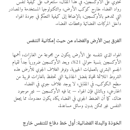
تحتوي على الأوكسجين. في هذا المقال، سنتعرف على كيفية تنفس
رواد الفضاء خارج كوكب الأرض، والتكنولوجيا المستخدمة والمصادر
التي تمدهم بالأوكسجين، بالإضافة إلى كيفية التحكم في جودة الهواء
داخل المركبات الفضائية ومحطات الفضاء.
الفرق بين الأرض والفضاء من حيث إمكانية التنفس
الهواء الذي نتنفسه على الأرض يتكون من مجموعة من الغازات، أهمها
الأوكسجين بنسبة حوالي 21%، ويعد الأوكسجين ضرورياً جداً لقيام
الجسم البشري بالعمليات الحيوية. وتوفر الغلاف الجوي للأرض هذه
الشروط الملائمة للحياة بفضل الجاذبية التي تحتفظ بالغازات قريبة من
سطح الكوكب. في المقابل، لا يوجد غلاف جوي في الفضاء
الخارجي، وبالتالي فإن الهواء — بما فيه الأوكسجين — غير موجود
هناك. كما أن الضغط الجوي في الفضاء يكاد يكون معدوماً، مما يجعل
التنفس غير ممكن بدون وسائل مساعدة.
الخوذة والبدلة الفضائية: أول خط دفاع للتنفس خارج