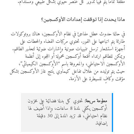
مغلقة تماماً يتم فيها تدوير كل عنصر حيوي بشكل طبيعي ومستدام.
ماذا يحدث إذا توقفت إمدادات الأوكسجين؟
في حالة حدوث عطل مفاجئ في نظام الأوكسجين، هناك بروتوكولات
طارئة يتم اتباعها على الفور. تحتوي مركبات الفضاء والمحطات على
أجهزة استشعار ترسل تنبيهات صوتية وإشارات ضوئية لتحذير الطاقم.
ويمكن للطاقم ارتداء أقنعة أوكسجين محمولة أو اللجوء إلى أنظمة
الأوكسجين الاحتياطي، والمعروفة باسم “الأوكسجين الكيميائي”،
حيث يتم توليده من خلال تفاعل كيماوي يُنتج غاز الأوكسجين بشكل
مؤقت وكافٍ للسيطرة على الأزمة.
معلومة سريعة:
تحتوي كل بدلة فضائية على مخزون
أوكسجين يكفي لمدة 8 ساعات، وإذا أُضيف لها
نظام احتياطي، قد تزيد المدة إلى 30 دقيقة
إضافية.