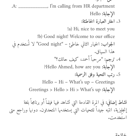
A: ____________, I’m calling from HR department.
الإجابة:
Hello
اختر العبارة الخاطئة:
a) Hi, nice to meet you!
b) Good night! Welcome to our office!
الجواب:
الخيار الثاني خاطئ – “Good night” لا تُستخدم في
هذا السياق.
ترجم:
“مرحباً أحمد، كيف حالك؟”
الإجابة:
Hello Ahmed, how are you?
رتب التحية وفق الرسمية:
Hello – Hi – What’s up – Greetings
الإجابة:
Greetings > Hello > Hi > What’s up
نشاط إضافي:
في المرة القادمة التي تشاهد فيها فيلماً أو برنامجاً بلغة
إنجليزية، انتبه جيداً للتحيات التي يستخدمها المتحدثون. دونها وراجع متى
استُخدمت.
خاتمة