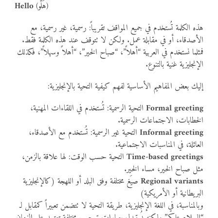
(هَلّو)
Hello
هذه الكلمة تُستخدم في جميع المواقف تقريباً: رسمية، غير رسمية، مع
الأصدقاء، أو في مقابلة عمل. ولكن لا تتوقف عند هذه الكلمة فقط.
فمثلما نستخدم في العربية “أهلاً”، “صباح الخير”، “أهلاً وسهلاً”، فكذلك
الإنجليزية غنية بالتنوع.
إليك بعض المفاهيم الأساسية لفهم كيفية التحية بالإنجليزية:
Formal greeting
التحية الرسمية: تُستخدم في اللقاءات المهنية،
الخطابات، الاجتماعات الرسمية.
Informal greeting
التحية غير الرسمية: تُستخدم مع الأصدقاء،
العائلة، في المناسبات الاجتماعية.
Time-based greetings
التحية حسب الوقت: لها علاقة بالزمن،
مثل صباح الخير، مساء الخير.
Regional variants
صيَغ مختلفة وفق البلد أو اللهجة (كالإنجليزية
البريطانية أو الأمريكية)
وبالمناسبة، في اللغة الإنجليزية، طريقة التحية لا تتضمن تعبيراً كمقابل لـ
“السلام عليكم” ولكنه يُستبدل بعبارات ترحيب مختلفة تعتمد على الزمان