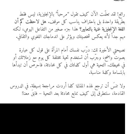
رائع! لقد تعلّمت الآن كيف تقول “مرحباً” بالإنجليزية، ليس فقط
بطريقة واحدة بل باحتراف يناسب كل موقف.
هل لاحظت كم أن
اللغة الإنجليزية غنية بالتعابير؟
هذا جزء صغير من التفاعل اليومي، لكنه
مهم جداً لأنه يعكس شخصيتك ويؤثر على اندماجك اللغوي والثقافي.
نصيحتي الأخيرة لك: درّب نفسك أمام المرآة على قول كل عبارة
بصوت واضح، وجرّب أن تستخدم تحية مختلفة كل يوم مع زملائك أو
في محيطك. التحية هي أول كلماتك في كل محادثة، فاحرص أن تبدأها
بابتسامة وكلمة مناسبة.
ولا تنسَ أن ترجع لهذه المقالة كلما أردت مراجعة بسيطة. في الدروس
القادمة، سنتطرق إلى كيف تتابع محادثة بعد التحية – فابقَ معنا!