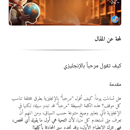
المواد
أنواع الموارد
لمحة عن المقال
الألعاب التفاعلية
كيف تقول مرحباً بالإنجليزي
مقدمة
هل تساءلت يوماً: كيف أقول “مرحباً” بالإنجليزية بطرق مختلفة تناسب
كل موقف؟ هذه الكلمة البسيطة “مرحباً” قد تبدو سهلة، لكنها في
الإنجليزية تأتي بتعابير وصيغ متنوعة حسب السياق، ومن المهم أن
تعرف متى تستخدم كل منها.
لأن التحية هي أول ما يقوله أي شخص،
فهي تترك الانطباع الأول، وقد تحدد سير المحادثة بأكملها!