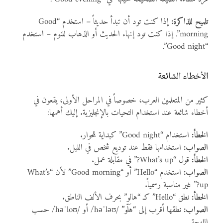
تلميح للذاكرة:
إذا كنت تود أن تبدأ حديثاً – استخدم “Good
morning”. إذا كنت تود إنهاء الحديث أو الذهاب للنوم – استخدم
“Good night”.
الأخطاء الشائعة
كثير من المتعلمين العرب، خصوصاً في المراحل الأولى، يقعون في
أخطاء شائعة عند استخدام التحيات بالإنجليزية. إليك أهمها:
الخطأ:
استخدام “Good night” كبداية للحوار.
الصواب:
استخدامها فقط عند توديع شخص في الليل.
الخطأ:
قول “What’s up?” في مقابلة عمل.
الصواب:
استخدم “Hello” أو “Good morning” لأن “What’s
up?” غير مناسبة رسمياً.
الخطأ:
نطق “Hello” كـ “هالو” بحرف الألف الناطق.
الصواب:
نطقها أقرب إلى “هَلّو” /həˈləʊ/ أو /həˈloʊ/ حسب
اللهجة