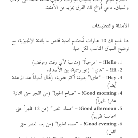
والسياق. دعني أوضح لك الفرق بمزيد من الأمثلة.
الأمثلة والتطبيقات
هنا نقدم لك 10 عبارات تُستخدم لتحية شخص ما باللغة الإنجليزية، مع
توضيح السياق المناسب لكل منها:
Hello!
– “مرحباً!” (مناسبة لأي وقت وموقف)
Hi!
– “هاي!” (غير رسمية، بين الأصدقاء
Hey!
– “هاي!” بصيغة أكثر عفوية، (تُقال أحياناً عند الدهشة
أيضاً)
Good morning!
– “صباح الخير!” (من الفجر حتى الثانية
عشرة ظهراً)
Good afternoon!
– “مساء الخير!” (من 12 ظهراً حتى
الخامسة تقريباً)
Good evening!
– “مساء الخير!” (من بعد العصر حتى
الليل)