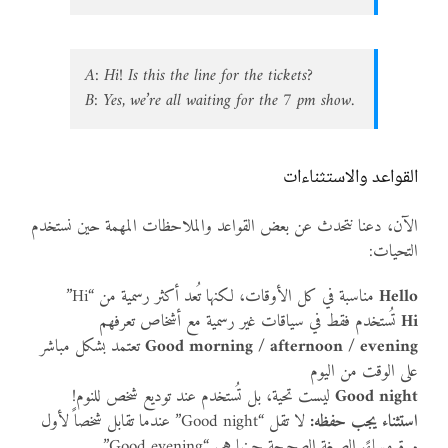
A: Hi! Is this the line for the tickets?
B: Yes, we’re all waiting for the 7 pm show.
القواعد والاستثناءات
الآن، دعنا نتحدث عن بعض القواعد والملاحظات المهمة حين نستخدم
التحيات:
Hello
مناسبة في كل الأوقات، لكنها تُعد أكثر رسمية من “Hi”
Hi
تُستخدم فقط في سياقات غير رسمية مع أشخاص تعرفهم
Good morning / afternoon / evening
تعتمد بشكل مباشر
على الوقت من اليوم
Good night
ليست تحية، بل تُستخدم عند توديع شخص للنوم!
استثناء يجب حفظه:
لا تقل “Good night” عندما تقابل شخصاً لأول
مرة مساءً. الصيغة الصحيحة حينها هي “Good evening”.