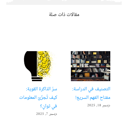
مقالات ذات صلة
التصنيف في الدراسة:
سرّ الذاكرة القوية:
تعل
مفتاح الفهم السريع!
كيف تُجزّئ المعلومات
ألع
في ثوانٍ؟
ديسمبر 18, 2025
أبريل 22
ديسمبر 7, 2025