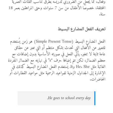
وفعال، مما يجعل من الضروري تدريسه بطرق تناسب الفئات العمرية
المختلفة، خصوصًا الأطفال من سن 7 سنوات وحتى المراهقين بعمر 18
سنة.
تعريف الفعل المضارع البسيط
الفعل المضارع البسيط (Simple Present Tense) هو زمن يُستخدم
للتعبير عن الأفعال التي تحدث بشكل منتظم أو التي تعبر عن حقائق
عامة ثابتة لا تتغير. يأتي الفعل في صورته الأساسية بدون إضافات مع
معظم الضمائر، لكن تتم إضافة حرف “s” في نهايته مع الضمائر المفردة
الغائبة مثل He، She وIt. يُستخدم الفعل المضارع البسيط كذلك في
الإشارة إلى الجداول الزمنية للمواعيد الرسمية مثل مواعيد القطارات أو
المحاضرات.
He goes to school every day.