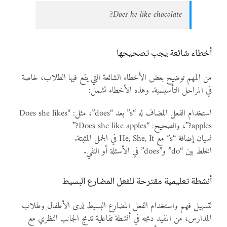
Does he like chocolate?
أخطاء شائعة يجب تصحيحها
من المهم توضيح بعض الأخطاء الشائعة التي يقع فيها الطلاب، خاصة
في المراحل التأسيسية. وهذه الأخطاء تشمل:
استخدام الفعل المضاف له “s” بعد “does”، مثل: “Does she likes
apples?”، والصحيح: “Does she like apples?”
نسيان إضافة “s” مع He, She, It في الجمل المثبتة.
الخلط بين “do” و”does” في الأسئلة أو النفي.
أنشطة تعليمية مقترحة للفعل المضارع البسيط
لتسهيل فهم واستخدام الفعل المضارع البسيط لدى الأطفال وطلاب
المدارس، من المفيد دمجه في أنشطة تفاعلية تدمج الجانب النظري مع