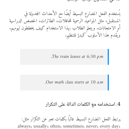
يُستخدم الفعل المضارع البسيط أيضًا مع الأحداث المجدولة في
المستقبل، مثل المواعيد الرسمية للحافلات، الطائرات، الحصص الدراسية
أو الامتحانات. ويتعلم الطلاب بهذا الاستخدام كيف يخططون ليومهم،
ويُقدم هذا الأسلوب كمبدإ للتنظيم.
The train leaves at 6:30 p.m.
Our math class starts at 10 a.m.
4. استخدامه مع الكلمات الدالة على التكرار
يرتبط الفعل المضارع البسيط غالبًا بكلمات تعبر عن التكرار مثل:
always، usually، often، sometimes، never، every day،