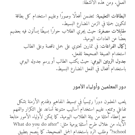
العملي. ومن هذه الأنشطة:
البطاقات التعليمية
: تتضمن أفعالًا وصورًا وعليهم استخدام كل بطاقة
لتكوين جملة في الزمن المضارع البسيط.
مقابلات مصغرة
: حيث يجري الطلاب حوارًا بسيطًا يسألون فيه بعضهم
بعضًا عن العادات اليومية.
إكمال الفراغات
: في تمارين تحتوي على جمل ناقصة وعلى الطالب
استخدام الصيغة الصحيحة للفعل.
جدول الروتين اليومي
: حيث يكتب الطالب أو يرسم جدوله اليومي
باستخدام أفعال في الفعل المضارع البسيط.
دور المعلمين وأولياء الأمور
يلعب المعلمون دورًا رئيسيًا في تبسيط المفاهيم وتقديم الأزمنة بشكل
تفاعلي وممتع. عليهم استخدام أساليب متنوعة تساعد على التكرار والفهم
مع إعطاء أمثلة من بيئة الطلاب اليومية. كما يمكن لأولياء الأمور متابعة
الأبناء من خلال طرح أسئلة يومية مثل: “What do you do after
school?” وطلب الرد باستخدام الجمل الصحيحة. كما يُنصح بتطبيق