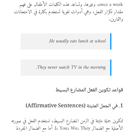
once a week، وغيرها. وتساعد هذه الكلمات الأطفال على فهم
مقدار تكرار الفعل، وهي أدوات لغوية تستخدم بكثرة في الامتحانات
والتمارين.
He usually eats lunch at school.
They never watch TV in the morning.
قواعد تكوين الفعل المضارع البسيط
1. في الجمل المثبتة (Affirmative Sentences)
لتكوين جملة مثبتة في الزمن المضارع البسيط، نستخدم الفعل في صورته
الأصلية مع الضمائر I، You، We، They. أما مع الضمائر المفردة