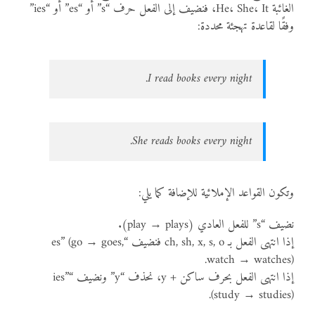
الغائبة He، She، It، فنضيف إلى الفعل حرف “s” أو “es” أو “ies”
وفقًا لقاعدة تهجئة محددة:
I read books every night.
She reads books every night.
وتكون القواعد الإملائية للإضافة كما يلي:
نضيف “s” للفعل العادي (play → plays).
إذا انتهى الفعل بـ ch, sh, x, s, o فنضيف “es” (go → goes,
watch → watches).
إذا انتهى الفعل بحرف ساكن + y، نحذف “y” ونضيف “ies”
(study → studies).