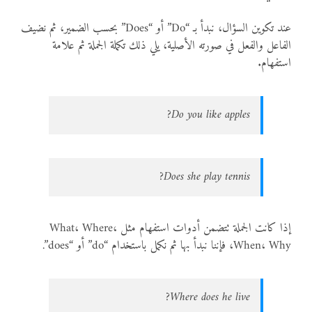
عند تكوين السؤال، نبدأ بـ “Do” أو “Does” بحسب الضمير، ثم نضيف
الفاعل والفعل في صورته الأصلية، يلي ذلك تكملة الجملة ثم علامة
استفهام.
Do you like apples?
Does she play tennis?
إذا كانت الجملة تتضمن أدوات استفهام مثل What، Where،
When، Why، فإننا نبدأ بها ثم نكمل باستخدام “do” أو “does”.
Where does he live?