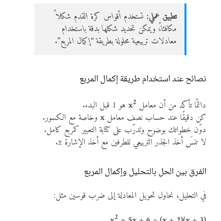
تطبيق عملي:
تستخدم أقواس كرة القدم شكلاً
مكافئاً، ويمكن تحديد شكلها بدقة باستخدام
معادلات تربيعية محلولة بطريقة “إكمال المربع”.
نصائح عند استخدام طريقة إكمال المربع
2
دائمًا تأكد من أن معامل
x
هو 1 قبل البدء.
كن دقيقًا عند حساب نصف معامل
x
وخاصة مع الكسور.
دوّن خطواتك بوضوح وتدرّب على كتابة التعبير كمربع كامل.
لا تنسَ أخذ الجذر التربيعي للطرفين مع أخذ الإشارة ±.
الفرق بين الحل بالتحليل وإكمال المربع
في التحليل، نحاول تحويل المعادلة إلى ضرب قوسين مثل:
2
x
+ 5x + 6 = (x + 2)(x + 3)