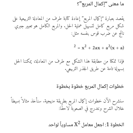
ما معنى “إكمال المربع”؟
يقصد بعبارة “إكمال المربع” إعادة كتابة طرف من المعادلة التربيعية على
شكل مربع كامل لتسهيل عملية الحل. والمربع الكامل هو تعبير جبري
ناتج عن ضرب قوس بنفسه مثل:
2
2
2
= x
+ 2ax + a
(x + a)
فإذا تمكنا من مطابقة هذا الشكل مع طرف من المعادلة، يمكننا الحل
بسهولة تامة عن طريق الجذر التربيعي.
خطوات إكمال المربع خطوة بخطوة
سنشرح الآن خطوات إكمال المربع بطريقة منهجية. سنأخذ مثالاً بسيطاً
خلال الشرح ونتدرج في الصعوبة لاحقًا:
2
الخطوة 1: اجعل معامل X
مساوياً لواحد