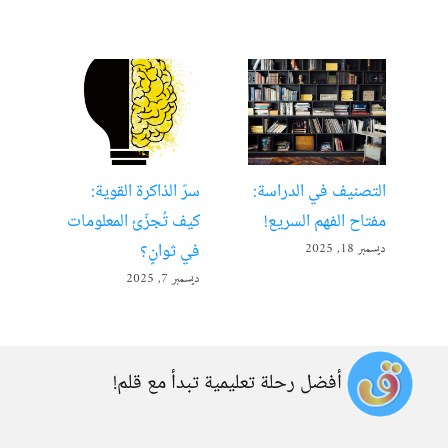
التصنيف في الدراسة:
سرّ الذاكرة القوية:
تعل
مفتاح الفهم السريع!
كيف تُجزّئ المعلومات
ألع
في ثوانٍ؟
ديسمبر 18, 2025
أبريل 22
ديسمبر 7, 2025
أفضل رحلة تعليمية تبدأ مع قلم!