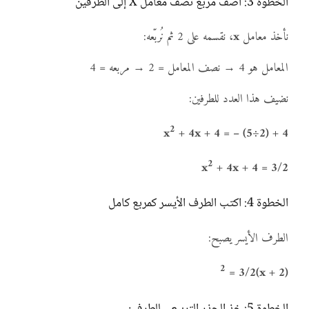
الخطوة 3: أضف مربع نصف معامل X إلى الطرفين
نأخذ معامل
x
، نقسمه على 2 ثم نُربّعه:
المعامل هو 4 → نصف المعامل = 2 → مربعه = 4
نضيف هذا العدد للطرفين:
2
x
+ 4x + 4 = – (5÷2) + 4
2
x
+ 4x + 4 = 3/2
الخطوة 4: اكتب الطرف الأيسر كمربع كامل
الطرف الأيسر يصبح:
2
= 3/2
(x + 2)
الخطوة 5: خذ الجذر التربيعي للطرفين