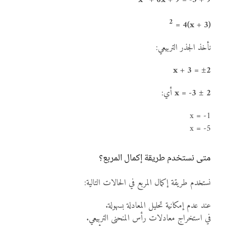
2
= 4
(x + 3)
نأخذ الجذر التربيعي:
x + 3 = ±2
x = -3 ± 2
أي:
x = -1
x = -5
متى نستخدم طريقة إكمال المربع؟
نستخدم طريقة إكمال المربع في الحالات التالية:
عند عدم إمكانية تحليل المعادلة بسهولة.
في استخراج معادلات رأس المنحنى التربيعي.