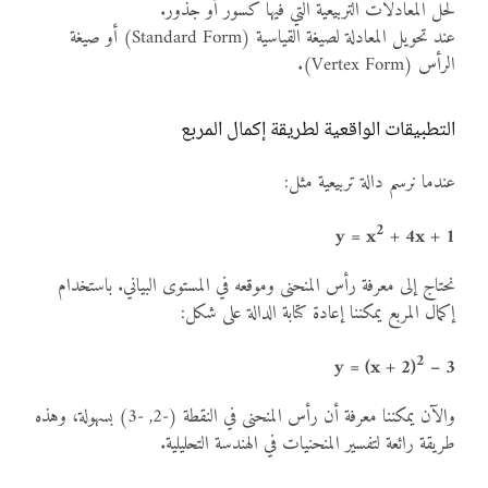
لحل المعادلات التربيعية التي فيها كسور أو جذور.
عند تحويل المعادلة لصيغة القياسية (Standard Form) أو صيغة
الرأس (Vertex Form).
التطبيقات الواقعية لطريقة إكمال المربع
عندما نرسم دالة تربيعية مثل:
2
y = x
+ 4x + 1
نحتاج إلى معرفة رأس المنحنى وموقعه في المستوى البياني. باستخدام
إكمال المربع يمكننا إعادة كتابة الدالة على شكل:
2
y = (x + 2)
– 3
والآن يمكننا معرفة أن رأس المنحنى في النقطة (-2, -3) بسهولة، وهذه
طريقة رائعة لتفسير المنحنيات في الهندسة التحليلية.