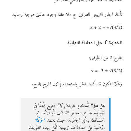
نأخذ الجذر التربيعي للطرفين مع ملاحظة وجود حالتين موجبة وسالبة:
x + 2 = ±√(3/2)
الخطوة 6: حل المعادلة النهائية
نطرح 2 من الطرفين:
x = -2 ± √(3/2)
وهكذا نكون قد أتممنا الحل باستخدام إكمال المربع بنجاح.
هل تعلم؟
تُستخدم طريقة إكمال المربع أيضًا في
الفيزياء لحساب مسار القذائف أو الأجسام
المتساقطة بتأثير الجاذبية، حيث تعتمد
الحركة
الرأسية على معادلات تربيعية تُحل بهذه الطريقة.