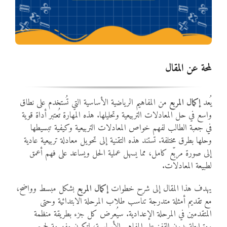
المواد
أنواع الموارد
لمحة عن المقال
الألعاب التفاعلية
يُعد
إكمال المربع
من المفاهيم الرياضية الأساسية التي تُستخدم على نطاق
واسع في حل المعادلات التربيعية وتحليلها. هذه المهارة تُعتبر أداة قوية
في جعبة الطالب لفهم خواص المعادلات التربيعية وكيفية تبسيطها
وحلها بطرق مختلفة. تستند هذه التقنية إلى تحويل معادلة تربيعية عادية
إلى صورة مربّع كامل، مما يسهل عملية الحل ويساعد على فهم أعمق
لطبيعة المعادلات.
يهدف هذا المقال إلى شرح خطوات
إكمال المربع
بشكل مبسط وواضح،
مع تقديم أمثلة متدرجة تناسب طلاب المرحلة الابتدائية وحتى
المتقدمين في المرحلة الإعدادية. سيُعرض كل جزء بطريقة منظمة
ومترابطة بدون القفز على المفاهيم الأساسية، لتكون مفهومة لجميع