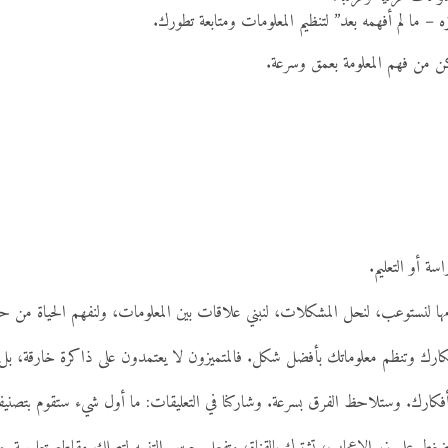
– ما لم أفهمه بعد” لتنظيم المعلومات ومتابعة تطورك.
كن من فهم المعلومة بعمق وسرعة.
 أو التعليم.
دمها لنستوعب، لنحل المشكلات، لنبني علاقات بين المعلومات، ولنفهم الحياة من ح
كارك وتنظم معلوماتك بأفضل شكل. فالمتميزون لا يعتمدون على ذاكرة خارقة، بل
فكارك. وستلاحظ الفرق بسرعة. وشاركنا في التعليقات: ما أول شيء ستقوم بتصنيفه
ضغط على زر الإعجاب، تشترك بالقناة، وتفعل جرس التنبيه لتصلك مقاطع تعليمية ج