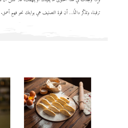
ترقبنا، وتذكّر دائمًا… أن قوة التصنيف هي بوابتك نحو فهمٍ أعمق.