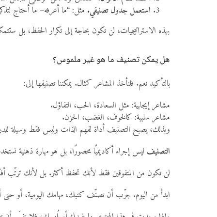
استعمل جدول تصنيفي.
مثل: “ما أعرفه– ما أحتاج لتذكره 
بهذه الاستراتيجيات، لن تكون بحاجة إلى تكرار الحفظ، بل ستتم
هل يمكن تصنيف ما هو غير ملموس؟
بالتأكيد نعم. فلنأخذ المشاعر كمثال. يمكننا تصنيفها إلى:
مشاعر إيجابية: مثل السعادة، الحب، التفاؤل.
مشاعر سلبية: كالخوف، الغضب، الحزن.
وبذلك، يصبح التصنيف أداة لفهم الذات وليس فقط وسيلة للدراسة
التصنيف
ليس إجراء أكاديميًا محصورًا، بل هو مهارة ذهنية نستخ
لن تكون من المتفوقين فقط لأنك تحفظ أكثر. بل لأنك ترتّب أف
ابدأ من اليوم. جرّب أن تصنّف كتبك، مهامك اليومية، أو حتى أ
وإذا وجدت في هذا المحتوى ما يفيدك أو يُلهمك، فلا تنسَ أن ت