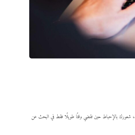
 شعورك بالإحباط حين تقضي وقتًا طويلًا فقط في البحث عن