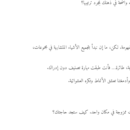
اضحة في ذهنك بمجرد ترتيبها؟
مة. لكن، ما إن نبدأ بتجميع الأشياء المتشابهة في مجموعات،
بحرية، طائرة… فأنت طبقت مهارة تصنيف دون إدراك.
دمغتنا تعشق الأنماط وتكره العشوائية.
جات ممزوجة في مكان واحد. كيف ستجد حاجتك؟