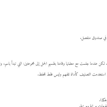
ع في صندوق منفصل.
بية. لكن عندما جلست مع معلمتها وقامتا بتقسيم الجمل إلى مجموعتين: التي تبدأ باسم،
لقد استخدمت التصنيف كأداة للفهم وليس فقط للحفظ.
هكذا.
مات مرئية ومرتبة.