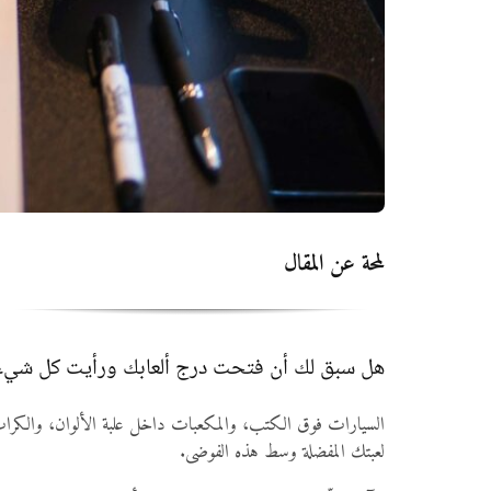
لمحة عن المقال
هل سبق لك أن فتحت درج ألعابك ورأيت كل شيء م
السيارات فوق الكتب، والمكعبات داخل علبة الألوان، والكرا
لعبتك المفضلة وسط هذه الفوضى.