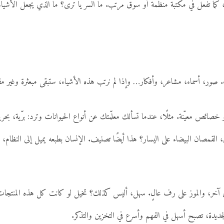
كما تفعل في مكتبة منظمة أو سوق مرتب. ما السر يا ترى؟ ما الذي يجعل الأشياء و
 صور، أسماء، مشاعر، وأفكار… وإذا لم نرتب هذه الأشياء، ستبقى مبعثرة وغير مفهو
 خصائص معيّنة. مثلًا، عندما تسألك معلّمتك عن أنواع الحيوانات وترد: برّية، 
القمصان البيضاء على اليسار؟ هذا أيضًا تصنيف. الإنسان بطبعه يميل إلى النظام، وأ
في آخر، والموز على رف عالٍ. سهل، أليس كذلك؟ تخيل لو كانت كل هذه المنت
جديدة، تصبح أسهل في الفهم وأسرع في التخزين والتذكر.