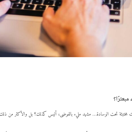
بعثرًا؟
ت مختبئة تحت الوسادة… مشهد مليء بالفوضى، أليس كذلك؟ بل والأكثر من ذلك،