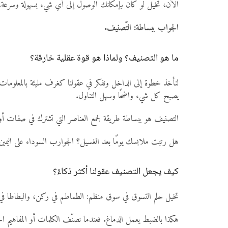
الآن، تخيّل لو كان بإمكانك الوصول إلى أي شيء بسهولة وسرعة، 
الجواب ببساطة: التّصنيف.
ما هو التصنيف؟ ولماذا هو قوة عقلية خارقة؟
لنأخذ خطوة إلى الداخل ونفكر في عقولنا كغرف مليئة بالمعلومات.
يصبح كل شيء واضحًا وسهل التناول.
التصنيف هو ببساطة طريقة لجمع العناصر التي تشترك في صفات أو
هل رتبت ملابسك يومًا بعد الغسيل؟ الجوارب السوداء على اليمين، 
كيف يجعل التصنيف عقولنا أكثر ذكاءً؟
تخيل حلم التسوق في سوق منظم: الطماطم في ركن، والبطاطا 
هكذا بالضبط يعمل الدماغ. فعندما نصنّف الكلمات أو المفاهيم ال