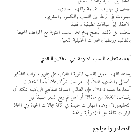
الخلط بين النسبة والعدد المطلق.
ضعف في مهارات القسمة والفهم العددي.
صعوبات في الربط بين النسب والكسور والعشري.
الافتقار إلى سياقات تطبيقية واقعية.
للتغلب على ذلك، يُنصح بدمج تعلم النسب المئوية مع المواقف المحيطة
بالطالب وربطها بالخبرات الحقيقية الفعلية.
أهمية تعليم النسب المئوية في التفكير النقدي
يساعد الفهم العميق للنسب المئوية الطلاب على تطوير مهارات التفكير
التحليلي والنقدي. فمثلاً، إذا عرضت شركة إعلاناً بأنها “خفضت
أسعارها بنسبة 60%”، فإن الطالب المدرك للمفاهيم الرياضية يمكنه أن
يتساءل: “60% من ماذا؟” أو “هل تم رفع السعر مسبقاً قبل
التخفيض؟”. وهذه المهارات مفيدة في كافة مجالات الحياة وفي اتخاذ
قرارات قائمة على أدلة رقمية واضحة.
المصادر والمراجع