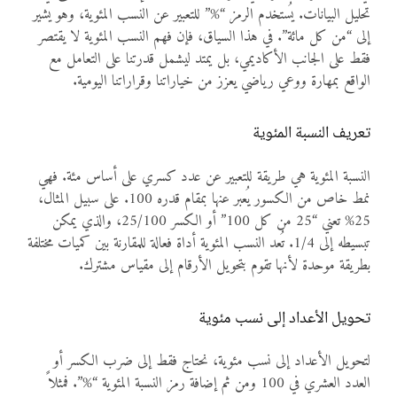
تحليل البيانات. يُستخدم الرمز “%” للتعبير عن النسب المئوية، وهو يشير
إلى “من كل مائة”. في هذا السياق، فإن فهم النسب المئوية لا يقتصر
فقط على الجانب الأكاديمي، بل يمتد ليشمل قدرتنا على التعامل مع
الواقع بمهارة ووعي رياضي يعزز من خياراتنا وقراراتنا اليومية.
تعريف النسبة المئوية
النسبة المئوية هي طريقة للتعبير عن عدد كسري على أساس مئة. فهي
نمط خاص من الكسور يُعبر عنها بمقام قدره 100. على سبيل المثال،
25% تعني “25 من كل 100” أو الكسر 25/100، والذي يمكن
تبسيطه إلى 1/4. تُعد النسب المئوية أداة فعالة للمقارنة بين كميات مختلفة
بطريقة موحدة لأنها تقوم بتحويل الأرقام إلى مقياس مشترك.
تحويل الأعداد إلى نسب مئوية
لتحويل الأعداد إلى نسب مئوية، نحتاج فقط إلى ضرب الكسر أو
العدد العشري في 100 ومن ثم إضافة رمز النسبة المئوية “%”. فمثلاً