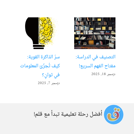
التصنيف في الدراسة:
سرّ الذاكرة القوية:
تعل
مفتاح الفهم السريع!
كيف تُجزّئ المعلومات
ألع
في ثوانٍ؟
ديسمبر 18, 2025
أبريل 22
ديسمبر 7, 2025
أفضل رحلة تعليمية تبدأ مع قلم!