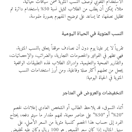
الاستخدام اللغوي لوصف النسب المئوية ضمن سياقات حياتية.
مثلاً، يمكن أن يُطلب من الطلاب تمثيل نسبة 50% باستخدام دائرة تم
تظليل نصفها، مما يساعد على توضيح المفهوم بصورة ملموسة.
النسب المئوية في الحياة اليومية
تقريباً لا يمر علينا يوم دون أن نصادف موقفاً يتعلق بالنسب المئوية.
فهي تظهر في الفواتير والخصومات التجارية، والضرائب، والإحصائيات،
والتقارير الصحية والتعليمية. وإدراك الطلاب لهذه التطبيقات الواقعية
يجعل من تعلمهم أكثر صلة وفاعلية. ومن أبرز استخدامات النسب
المئوية في الحياة اليومية:
التخفيضات والعروض في المتاجر
أثناء التسوق، قد يلاحظ الطالب أو الشخص العادي إعلانات لخصم
“20%” أو “50%” على عناصر معينة. لفهم مقدار ما سيتم دفعه، يحتاج
الفرد إلى حساب هذا الخصم كنسبة مئوية من السعر الأصلي. على
سبيل المثال، إذا كان سعر القميص هو 100 ريال وكان عليه تخفيض